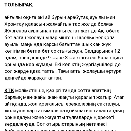
ТОЛЫҒЫРАҚ
Қайғылы оқиға екі ай бұрын Қарабұтақ ауылы мен
Хромтау қаласын жалғайтын тас жолда болған.
Жүргенов ауылынан таңғы сағат жетіде Ақтөбеге
бет алған жолаушылар мінген «Газель» Белқопа
ауылы маңында қарсы бағыттан шыққан жүк
көлігімен бетпе-бет соқтығысқан. Салдарынан 12
адам, оның ішінде 9 және 3 жастағы екі бала оқиға
орнында көз жұмды. Екі көліктің жүргізушілері де
сол жерде қаза тапты. Тағы алты жолаушы әртүрлі
деңгейде жарақат алған.
КТК
мәліметінше, қазіргі таңда сотта апаттың
барлық мән-жайы жан-жақты қаралып жатыр. Атап
айтқанда, жол қозғалысы ережелерінің сақталуы,
жолаушылар тасымалына қойылатын талаптардың
орындалуы және жауапты тұлғалардың әрекеті
зерделенуде. Сот отырыстарының нәтижесі
бойынша тиісті құқықтық шешім қабылданады.