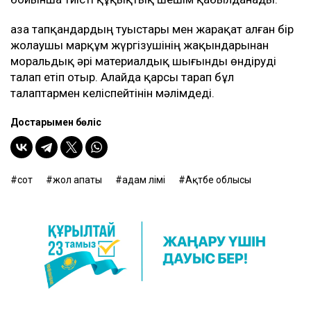
Қаза тапқандардың туыстары мен жарақат алған бір
жолаушы марқұм жүргізушінің жақындарынан
моральдық әрі материалдық шығынды өндіруді
талап етіп отыр. Алайда қарсы тарап бұл
талаптармен келіспейтінін мәлімдеді.
Достарыңмен бөліс
сот
жол апаты
адам өлімі
Ақтөбе облысы