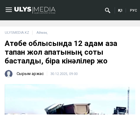
ҚАЗ
РУС
ULYSMEDIA.KZ
Аймақ
Ақтөбе облысында 12 адам қаза
тапқан жол апатының соты
басталды, бірақ кінәлілер жоқ
Сырым Қаржас
30.12.2025, 09:00