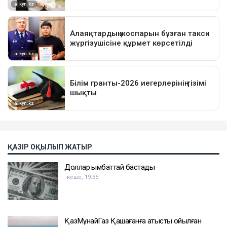
ҚАЗІР ОҚЫЛЫП ЖАТЫР
Доллар қымбаттай бастады
кеше, 19:35
ҚазМұнайГаз Қашағанға қатысты қойылған