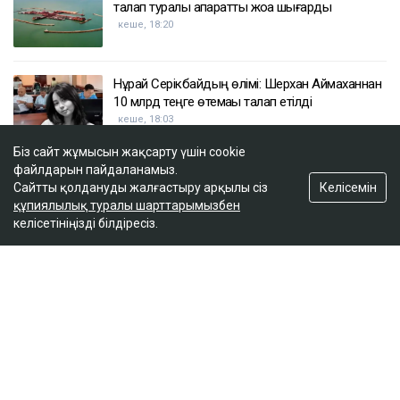
талап туралы ақпаратты жоққа шығарды
кеше, 18:20
Нұрай Серікбайдың өлімі: Шерхан Аймаханнан
10 млрд теңге өтемақы талап етілді
кеше, 18:03
Біз сайт жұмысын жақсарту үшін cookie
файлдарын пайдаланамыз.
Сатыбалдының ұлына тиесілі болған базар
Келісемін
Сайтты қолдануды жалғастыру арқылы сіз
алты рет аукционға шығарылып, ақыры
құпиялылық туралы шарттарымызбен
сатылды
келісетініңізді білдіресіз.
кеше, 17:25
ULYSMEDIA.KZ
Жаңалықтар
«Заңда бір жыл күту керек деп
жазылмаған»: марқұм фельдшердің
күйеуі алғаш рет үн қатты