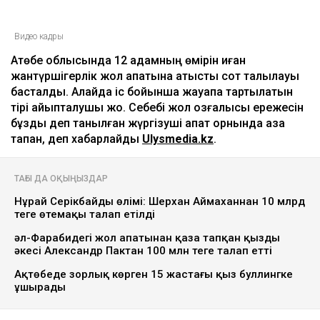
Видео кадры
Ақтөбе облысында 12 адамның өмірін қиған
жантүршігерлік жол апатына қатысты сот талқылауы
басталды. Алайда іс бойынша жауапқа тартылатын
тірі айыпталушы жоқ. Себебі жол қозғалысы ережесін
бұзды деп танылған жүргізуші апат орнында қаза
тапқан, деп хабарлайды
Ulysmedia.kz
.
ТАҒЫ ДА ОҚЫҢЫЗДАР
Нұрай Серікбайдың өлімі: Шерхан Аймаханнан 10 млрд
теңге өтемақы талап етілді
әл-Фарабидегі жол апатынан қаза тапқан қыздың
әкесі Александр Пактан 100 млн теңге талап етті
Ақтөбеде зорлық көрген 15 жастағы қыз буллингке
ұшырады