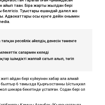
айып таққан. Бірақ жарты жылдан бері
ы белгісіз. Туыстары ешқандай дәлел жоқ
йды. Адвокаттары осы күнге дейін онымен
edia.
тапқан ресейлік әйелдің денесін төменге
емлекеттік сапармен келеді
қтар ішімдікті жаппай сатып алып, төгіп
 жеті айдан бері күйеуінен хабар ала алмай
ы былтыр 6 тамызда Қырғызстанның Ыстықкөл
ол шекара бекетінде ұсталған. Содан бері ол
Жетібаевты Қамшы Асанбек
(
Қырғызстанда