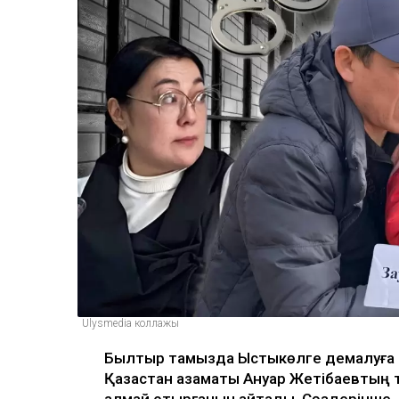
Ulysmedia коллажы
Былтыр тамызда Ыстықкөлге демалуға 
Қазақстан азаматы Ануар Жетібаевтың т
алмай отырғанын айтады. Сөздерінше, 