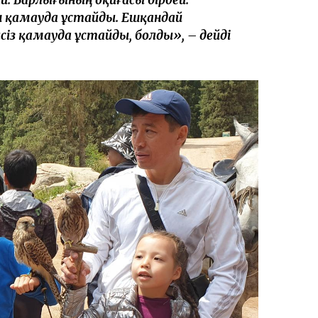
н қамауда ұстайды. Ешқандай
лсіз қамауда ұстайды, болды», – дейді