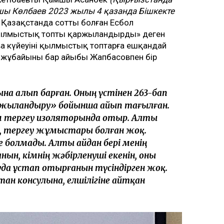
шы Көлбаев
2023 жылы
4 қазанда Бішкекте
 Қазақстанда сотты болған Есбол
ылмыстық топты қаржыландырды» деген
ва күйеуінің қылмыстық топтарға ешқандай
, жұбайының бар айыбы Жапбасовпен бір
а алып барған. Оның үстінен 263-бап
ыландыру» бойынша айып тағылған.
ім тергеу изоляторында отыр. Алты
лу, тергеу жұмыстары болған жоқ.
 де болмады. Алты айдан бері менің
нын, кімнің жәбірленуші екенін, оны
уда ұстап отырғанын түсіндірген жоқ.
стан консулына, елшілігіне айтқан