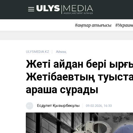
#қаңтар қақтығысы
#Украин
ULYSMEDIA.KZ
Аймақ
Жеті айдан бері қыр
Жетібаевтың туыстар
араша сұрады
Есдәулет Қызырбекұлы
09.02.2026, 16:33