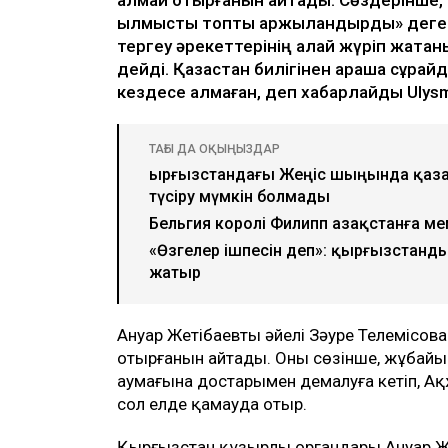
қылмыстық топты қаржыландырды» деген 
тергеу әрекеттерінің қалай жүріп жатқан
дейді. Қазақстан билігінен араша сұра
кездесе алмаған, деп хабарлайды Ulysm
ТАҒЫ ДА ОҚЫҢЫЗДАР
Қырғызстандағы Жеңіс шыңында қаза 
түсіру мүмкін болмады
Бельгия королі Филипп Қазақстанға м
«Өзгелер ішпесін деп»: қырғызстанды
жатыр
Ануар Жетібаевтың әйелі Зәуре Телемісова
отырғанын айтады. Оның сөзінше, жұбай
аумағына достарымен демалуға кетіп, Ақж
сол елде қамауда отыр.
Қырғызстан құзырлы органдары Ануар 