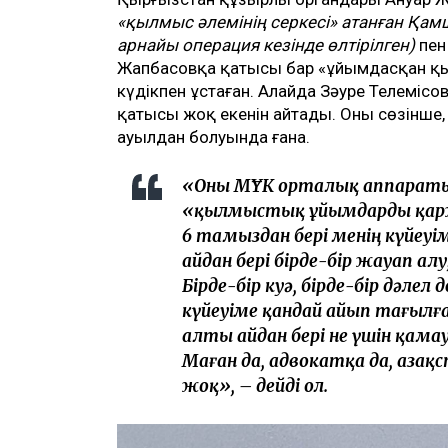
«
қылмыс әлемінің серкесі
»
атанған Қам
арнайы операция кезінде өлтірілген
)
пен
Жапбасовқа қатысы бар «ұйымдасқан қ
күдікпен ұстаған. Алайда Зәуре Телемісо
қатысы жоқ екенін айтады. Оның сөзінше
ауылдан болуында ғана.
«Оны МҰҚК орталық аппаратын
«қылмыстық ұйымдарды қарж
6 тамыздан бері менің күйеу
айдан бері бірде-бір жауап а
Бірде-бір куә, бірде-бір дәлел
күйеуіме қандай айып тағылға
алты айдан бері не үшін қама
Маған да, адвокатқа да, Қазақ
жоқ», – дейді ол.