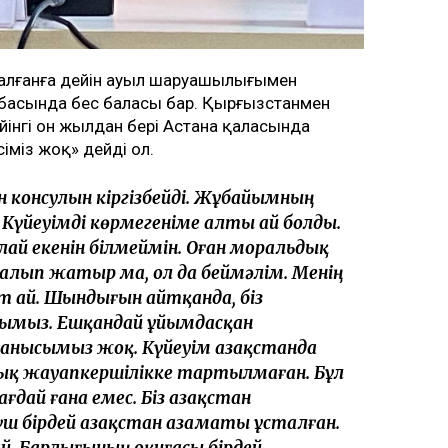
сталғанға дейін ауыл шаруашылығымен
басында бес баласы бар. Қырғызстанмен
інгі он жылдан бері Астана қаласында
міз жоқ» дейді ол.
тан консулын кіргізбейді. Жұбайымның
үйеуімді көрмегеніме алты ай болды.
ай екенін білмеймін. Оған моральдық
лып жатыр ма, ол да беймәлім. Менің
рт ай. Шындығын айтқанда, біз
ымыз. Ешқандай ұйымдасқан
ысымыз жоқ. Күйеуім Қазақстанда
ық жауапкершілікке тартылмаған. Бұл
ғдай ғана емес. Біз Қазақстан
 үш бірдей Қазақстан азаматы ұсталған.
. Барлығының оқиғасы бірдей.