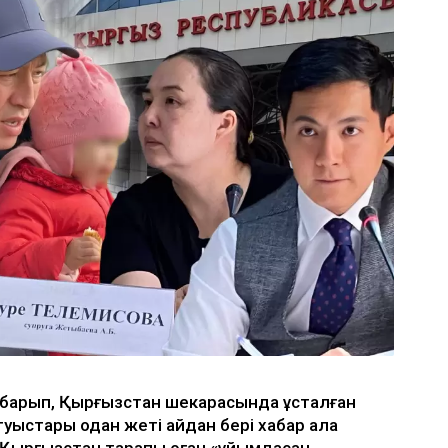
барып, Қырғызстан шекарасында ұсталған
уыстары одан жеті айдан бері хабар ала
Қырғызстан тарапы оған «ұйымдасқан