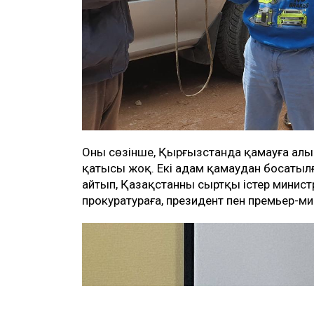
Оның сөзінше, Қырғызстанда қамауға алы
қатысы жоқ. Екі адам қамаудан босатылғ
айтып, Қазақстанның сыртқы істер министрл
прокуратураға, президент пен премьер-ми