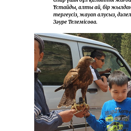
Ұстайды, алты ай, бір жылда
тергеусіз, жауап алусыз, дәле
Зәуре Телемісова.