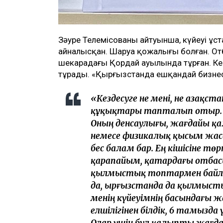
Зәуре Телемісованың айтуынша, күйеуі ұ
айналысқан. Шаруа қожалығы болған. От
шекарадағы Қордай ауылында тұрған. Кей
тұрады. «Қырғызстанда ешқандай бизнесі
«Кездесуге не мені, не Қазақс
құқықтары тапталып отыр. К
Оның денсаулығы, жағдайы қал
немесе физикалық қысым жаса
бес балам бар. Ең кішісіне тө
қарапайым, қатардағы отбас
қылмыстық топтармен байлан
да, Қырғызстанда да қылмыст
менің күйеуімнің басындағы жа
елшілігінен білдік, 6 тамызда
Олар үшін бұл қалыпты жағдай