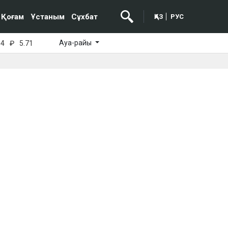
Қоғам
Ұстаным
Сұхбат
ҚАЗ
РУС
Ауа-райы
64
₽
5.71