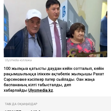
Ulysmedia
05.08.2026, 11:30
Ulysmedia коллажы
100 жылқыға қатысты даудан кейін сотталып, кейін
рақымшылыққа іліккен ақтөбелік жылқышы Рахат
Сәрсеновке кәсіпкер пәтер сыйлады. Оған жаңа
баспананың кілті табысталды, деп
хабарлайды
Ulysmedia.kz
.