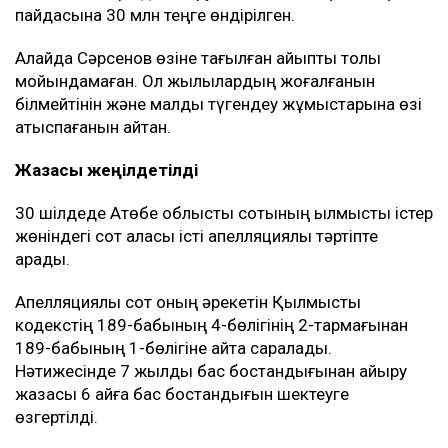
танып, 7 жылға бас бостандығынан айырған.
Сонымен қатар одан шаруа қожалығының иесінің
пайдасына 30 млн теңге өндірілген.
Алайда Сәрсенов өзіне тағылған айыпты толық
мойындамаған. Ол жылқылардың жоғалғанын
білмейтінін және малды түгендеу жұмыстарына өзі
қатыспағанын айтқан.
Жазасы жеңілдетілді
30 шілдеде Ақтөбе облыстық сотының қылмыстық істер
жөніндегі сот алқасы істі апелляциялық тәртіпте
қарады.
Апелляциялық сот оның әрекетін Қылмыстық
кодекстің 189-бабының 4-бөлігінің 2-тармағынан
189-бабының 1-бөлігіне қайта саралады.
Нәтижесінде 7 жылдық бас бостандығынан айыру
жазасы 6 айға бас бостандығын шектеуге