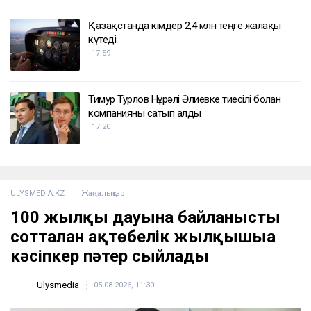
18:10
Қазақстанда кімдер 2,4 млн теңге жалақы
күтеді
17:59
Тимур Турлов Нұрәлі Әлиевке тиесілі болған
компанияны сатып алды
17:20
ULYSMEDIA.KZ
Жаңалықтар
100 жылқы дауына байланысты
сотталған ақтөбелік жылқышыға
кәсіпкер пәтер сыйлады