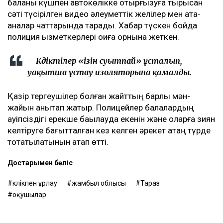
баланы күшпен автокөлікке отырғызуға тырысқан
сәті түсірілген видео әлеуметтік желілер мен ата-
аналар чаттарында тарады. Хабар түскен бойда
полиция қызметкерлері оқиға орнына жеткен.
– Күдіктілер «ізін суытпай» ұсталып,
уақытша ұстау изоляторына қамалды.
Қазір тергеушілер болған жайттың барлық мән-
жайын анықтап жатыр. Полицейлер балалардың
қауіпсіздігі ерекше бақылауда екенін және оларға зиян
келтіруге бағытталған кез келген әрекет қатаң түрде
тоқтатылатынын атап өтті.
Достарыңмен бөліс
көлікпен ұрлау
жамбыл облысы
Тараз
оқушылар