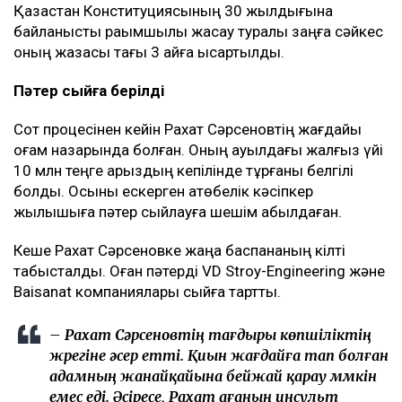
өзгертілді.
Қазақстан Конституциясының 30 жылдығына
байланысты рақымшылық жасау туралы заңға сәйкес
оның жазасы тағы 3 айға қысқартылды.
Пәтер сыйға берілді
Сот процесінен кейін Рахат Сәрсеновтің жағдайы
қоғам назарында болған. Оның ауылдағы жалғыз үйі
10 млн теңге қарыздың кепілінде тұрғаны белгілі
болды. Осыны ескерген ақтөбелік кәсіпкер
жылқышыға пәтер сыйлауға шешім қабылдаған.
Кеше Рахат Сәрсеновке жаңа баспананың кілті
табысталды. Оған пәтерді VD Stroy-Engineering және
Baisanat компаниялары сыйға тартты.
– Рахат Сәрсеновтің тағдыры көпшіліктің
жүрегіне әсер етті. Қиын жағдайға тап болған