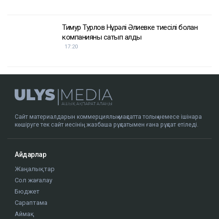
Қазақстанда кімдер 2,4 млн теңге жалақы
күтеді
17:59
Тимур Турлов Нұрәлі Әлиевке тиесілі болған
компанияны сатып алды
17:20
Сайт материалдарын коммерциялық мақсатта толық немесе ішінара
көшіруге тек сайт иесінің жазбаша рұқсатымен ғана рұқсат етіледі.
Айдарлар
Жаңалықтар