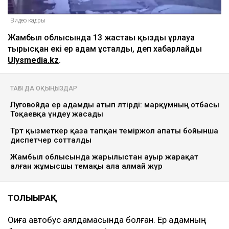
Видео кадры
Жамбыл облысында 13 жастағы қызды ұрлауға
тырысқан екі ер адам ұсталды, деп хабарлайды
Ulysmedia.kz
.
ТАҒЫ ДА ОҚЫҢЫЗДАР
Луговойда ер адамды атып өлтірді: марқұмның отбасы
Тоқаевқа үндеу жасады
Төрт қызметкер қаза тапқан теміржол апаты бойынша
диспетчер сотталды
Жамбыл облысында жарылыстан ауыр жарақат
алған жұмысшы өтемақы ала алмай жүр
ТОЛЫҒЫРАҚ
Оқиға автобус аялдамасында болған. Ер адамның