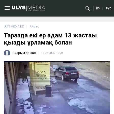
ҚАЗ
РУС
ULYSMEDIA.KZ
Аймақ
Таразда екі ер адам 13 жастағы
қызды ұрламақ болған
Сырым Қаржас
18.02.2026, 10:34