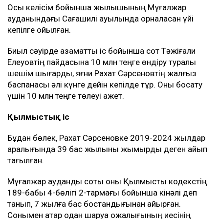
шығынды өтеу туралы келісім жасалған.
Осы келісім бойынша жылқышының Мұғалжар
ауданындағы Сағашилі ауылында орналасқан үйі
кепілге қойылған.
Биыл сәуірде азаматтық іс бойынша сот Тәжіғали
Елеуовтің пайдасына 10 млн теңге өндіру туралы
шешім шығарды, яғни Рахат Сәрсеновтің жалғыз
баспанасы әлі күнге дейін кепілде тұр. Оны босату
үшін 10 млн теңге төлеуі қажет.
Қылмыстық іс
Бұдан бөлек, Рахат Сәрсеновке 2019-2024 жылдар
аралығында 39 бас жылқыны жымқырды деген айып
тағылған.
Мұғалжар аудандық соты оны Қылмыстық кодекстің
189-бабы 4-бөлігі 2-тармағы бойынша кінәлі деп