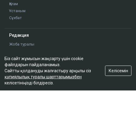
Сол жағалау
Бюджет
Сараптама
Аймақ
Қоғам
Ұстаным
Сұхбат
Біз сайт жұмысын жақсарту үшін cookie
Редакция
файлдарын пайдаланамыз.
Жоба туралы
Келісемін
Сайтты қолдануды жалғастыру арқылы сіз
Сайт ережелері
құпиялылық туралы шарттарымызбен
келісетініңізді білдіресіз.
Сайттағы жарнама
Байланыс
Редакциялық саясат
Біз әлеуметтік желілерде