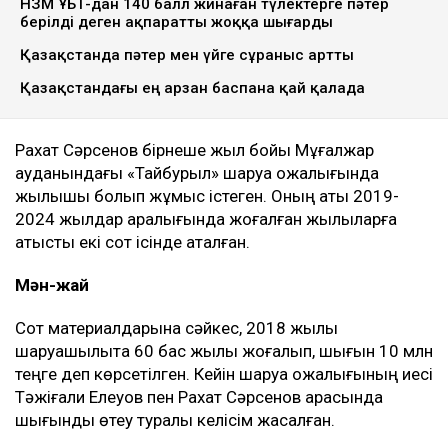
ТАҒЫ ДА ОҚЫҢЫЗДАР
НЗМ ҰБТ-дан 140 балл жинаған түлектерге пәтер
берілді деген ақпаратты жоққа шығарды
Қазақстанда пәтер мен үйге сұраныс артты
Қазақстандағы ең арзан баспана қай қалада
Рахат Сәрсенов бірнеше жыл бойы Мұғалжар
ауданындағы «Тайбурыл» шаруа қожалығында
жылқышы болып жұмыс істеген. Оның аты 2019-
2024 жылдар аралығында жоғалған жылқыларға
қатысты екі сот ісінде аталған.
Мән-жай
Сот материалдарына сәйкес, 2018 жылы
шаруашылықта 60 бас жылқы жоғалып, шығын 10 млн
теңге деп көрсетілген. Кейін шаруа қожалығының иесі
Тәжіғали Елеуов пен Рахат Сәрсенов арасында