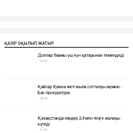
ҚАЗІР ОҚЫЛЫП ЖАТЫР
Доллар бағамы үш күн қатарынан төмендеді
18:52
Қайсар Қамза жеті жылға сотталуы мүмкін -
Бас прокуратура
18:10