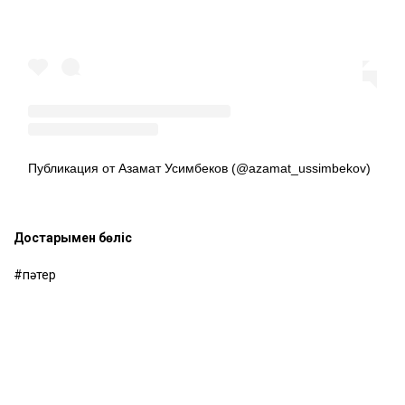
Публикация от Азамат Усимбеков (@azamat_ussimbekov)
Достарыңмен бөліс
пәтер