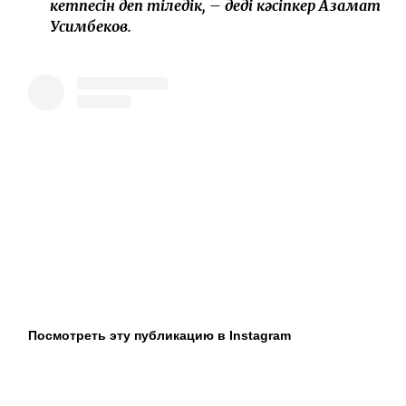
ағаны жаңа баспанасымен құттықтадық.
Жаңа шаңырағында құт-береке, шаттық
кетпесін деп тіледік, – деді кәсіпкер Азамат
Усимбеков.
Посмотреть эту публикацию в Instagram