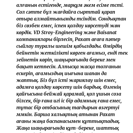
адамның жанайқайына бейжай қарау мүмкін
емес еді. Әсіресе, Рахат ағаның инсульт
алғанын естігенде, марқұм әкем есіме түсті.
Сол сәтте бұл жағдайға сырттай қарап
отыра алмайтынымды түсіндім. Сондықтан
біз сөзбен емес, іспен қолдау көрсетуді жөн
көрдік. VD Stroy-Engineering және Baisanat
компаниялары бірлесіп, Рахат ағаға пәтер
сыйлау туралы шешім қабылдады. Өмірдің
бейнетін жеткілікті көрген ағамыз, енді тек
зейнетін көріп, шаңырағында береке мен
бақыт кетпесін. Алпысқа жасқа толғанын
ескеріп, ағамыздың иығына шапан да
жаптық. Біз бұл істі жариялау үшін емес,
адамға қолдау көрсету үшін бардық. Өзгенің
қайғысына бейжай қарамай, қол ұшын соза
білсек, бір ғана игі іс бір адамның ғана емес,
тұтас бір отбасының тағдырын өзгертуі
мүмкін. Барша халықтың атынан Рахат