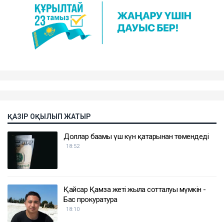
ҚАЗІР ОҚЫЛЫП ЖАТЫР
Доллар бағамы үш күн қатарынан төмендеді
18:52
Қайсар Қамза жеті жылға сотталуы мүмкін -
Бас прокуратура