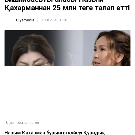
күтеді
кеше, 17:59
Тимур Турлов Нұрәлі Әлиевке тиесілі болған
компанияны сатып алды
кеше, 17:20
ULYSMEDIA.KZ
Жаңалықтар
Бишімбаевтың анасы Назым
Қахарманнан 25 млн теңге талап етті
Ulysmedia
06.08.2026, 09:30