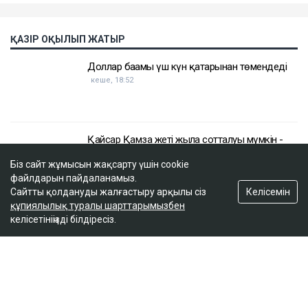
Біз сайт жұмысын жақсарту үшін cookie
файлдарын пайдаланамыз.
Келісемін
Сайтты қолдануды жалғастыру арқылы сіз
құпиялылық туралы шарттарымызбен
келісетініңізді білдіресіз.