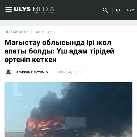
ҚАЗ
РУС
ULYSMEDIA.KZ
Жаңалықтар
Маңғыстау облысында ірі жол
апаты болды: Үш адам тірідей
өртеніп кеткен
Қалижан Бектемір
09.09.2024, 13:57