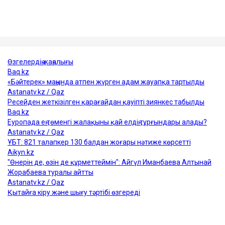
үшін 24 жылға бас бостандығынан айырылып,
жазасын өтеп жатыр. Бұған дейін ол сыбайлас
жемқорлық ісі бойынша да сотталған.
Достарыңмен бөліс
Қуандық Бишімбаев
Назым Қахарман