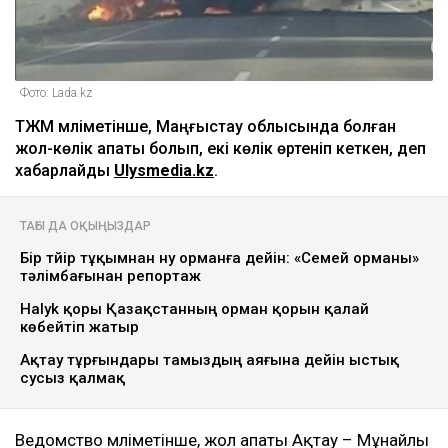
Фото: Lada.kz
ТЖМ мәліметінше, Маңғыстау облысында болған
жол-көлік апаты болып, екі көлік өртеніп кеткен, деп
хабарлайды
Ulysmedia.kz
.
ТАҒЫ ДА ОҚЫҢЫЗДАР
Бір түйір тұқымнан ну орманға дейін: «Семей орманы»
тәлімбағынан репортаж
Halyk қоры Қазақстанның орман қорын қалай
көбейтіп жатыр
Ақтау тұрғындары тамыздың аяғына дейін ыстық
сусыз қалмақ
Ведомство мәліметінше, жол апаты Ақтау – Мұнайлы