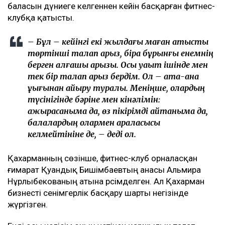
ТАҒЫ ДА ОҚЫҢЫЗДАР
Байжанов бостандыққа шыққанымен, алты жыл
бақылауда болады
Бишімбаевтың туысы Бақытжан Байжанов
бостандыққа шықты
Бишімбаев ісі арқылы танылған Айжан Аймағанова
прокуратурадағы қызметінен кетті
Арада бірнеше жыл өткен соң талап қойылды
Назым Қахарманның айтуынша, талап оның екінші
баласын дүниеге әкелгеннен кейін басқарған фитнес-
клубқа қатысты.
– Бұл – кейінгі екі жылдағы маған қатысты
төртінші талап арыз, бірақ бұрынғы енемнің
берген алғашқы арызы. Осы уақыт ішінде мен
тек бір талап арыз бердім. Ол – ата-ана
құқығынан айыру туралы. Меніңше, олардың