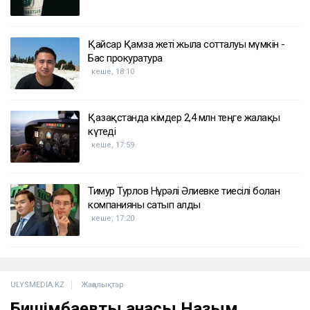
ҚАЗІР ОҚЫЛЫП ЖАТЫР
Доллар бағамы үш күн қатарынан төмендеді
кеше, 18:52
Қайсар Қамза жеті жылға сотталуы мүмкін -
Бас прокуратура
кеше, 18:10
Қазақстанда кімдер 2,4 млн теңге жалақы