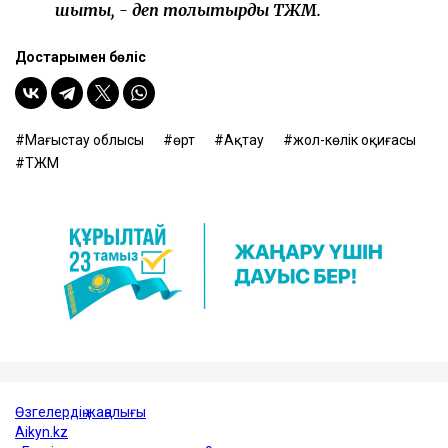
шықты, - деп толықтырды ТЖМ.
Достарыңмен бөліс
Маңғыстау облысы
өрт
Ақтау
жол-көлік оқиғасы
ТЖМ