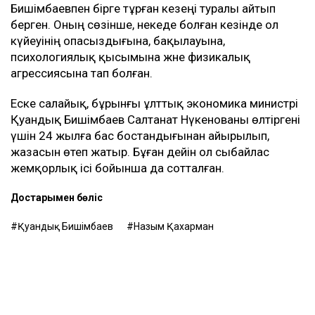
менен талап қоюшылардың пікірінше, осы
бизнестен түскен ақшаны қайтаруды талап
етіп отыр, – деді Қахарман.
Назым Қахарман жаңа талап арыздан кейін өзі де
сотқа жүгінуі мүмкін екенін айтты. Ол алимент
өндіруді талап етпек, себебі төлемдер толық
көлемде жүргізілмегенін мәлімдеді.
Контекст
Бұған дейін Назым Қахарман Қуандық
Бишімбаевпен бірге тұрған кезеңі туралы айтып
берген. Оның сөзінше, некеде болған кезінде ол
күйеуінің опасыздығына, бақылауына,
психологиялық қысымына және физикалық
агрессиясына тап болған.
Еске салайық, бұрынғы ұлттық экономика министрі
Қуандық Бишімбаев Салтанат Нүкенованы өлтіргені