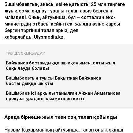
Ulysmedia коллажы
Назым Қахарман бұрынғы күйеуі Қуандық
Бишімбаевтың анасы өзіне қатысты 25 млн теңгеге
жуық сома өндіру туралы талап арыз бергенін
мәлімдеді. Оның айтуынша, бұл – сотталған экс-
министрдің отбасы кейінгі екі жылда өзіне қарсы
берген төртінші талап арыз, деп
хабарлайды
Ulysmedia.kz
.