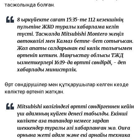
тасжолында болған.
8 қыркүйекте сағат 15:35-те 112 кезекшінің
пультіне ЖКО туралы хабарлама келіп
түсті. Тасжолда Mitsubishi Montero жеңіл
автокөлігі мен Камаз бетпе-бет соқтығысқан.
Жол апаты салдарынан екі көлік толығымен
өртеніп кеткен. Маңғыстау облысы ТЖД
қызметкерлері 16:19-да өртті сөндірді, - деп
хабарлады министрлік.
Өрт сөндірушілер мен құтқарушылар келген кезде
көліктер өртеніп жатқан.
Mitsubishi көлігіндегі өртті сөндіргеннен кейін
үш адамның күйген денесі табылды. Екінші
көлікте қаза тапқандар немесе зардап
шеккендер туралы әлі хабарланған жоқ. Оқиға
орнына жеті адам және екі арнайы техника