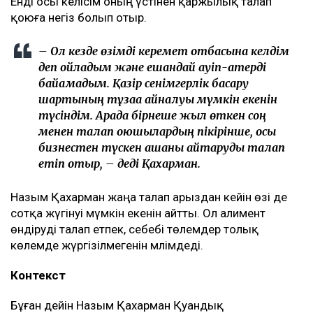
түсінігінде бәріне мен кінәлімін:
ажырасқаныма да, өз пікірімді айтқаныма да,
балалардың олармен араласқысы
келмейтініне де, – деді ол.
Қахарманның сөзінше, фитнес-клуб орналасқан
ғимарат Қуандық Бишімбаевтың анасы Альмира
Нұрлыбекованың атына рәсімделген. Ал Қахарман
бизнесті сенімгерлік басқару шарты негізінде
жүргізген.
Енді осы келісім оның үстінен қаржылық талап
қоюға негіз болып отыр.
– Ол кезде өзімді керемет отбасына келдім
деп ойладым және ешқандай қауіп-қатерді
байқамадым. Қазір сенімгерлік басқару
шартының тұзаққа айналуы мүмкін екенін
түсіндім. Арада бірнеше жыл өткен соң