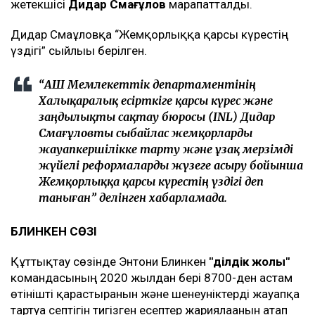
жетекшісі
Дидар Смағұлов
марапатталды.
Дидар Смағұловқа “Жемқорлыққа қарсы күрестің
үздігі” сыйлығы берілген.
“АҚШ Мемлекеттік департаментінің
Халықаралық есірткіге қарсы күрес және
заңдылықты сақтау бюросы (INL) Дидар
Смағұловты сыбайлас жемқорларды
жауапкершілікке тарту және ұзақ мерзімді
жүйелі реформаларды жүзеге асыру бойынша
Жемқорлыққа қарсы күрестің үздігі деп
таныған” делінген хабарламада.
БЛИНКЕН СӨЗІ
Құттықтау сөзінде Энтони Блинкен
"Әділдік жолы"
командасының 2020 жылдан бері 8700-ден астам
өтінішті қарастырғанын және шенеуніктерді жауапқа
тартуға септігін тигізген есептер жариялағанын атап