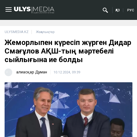
ҚАЗ
РУС
ULYSMEDIA.KZ
Жаңалықтар
Жемқорлықпен күресіп жүрген Дидар
Смағұлов АҚШ-тың мәртебелі
сыйлығына ие болды
Ғалиасқар Думан
10.12.2024, 09:39