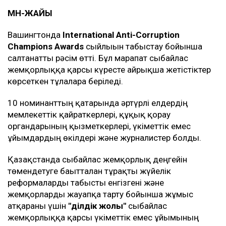
МӘН-ЖАЙЫ
Вашингтонда
International Anti-Corruption
Champions Awards
сыйлығын табыстау бойынша
салтанатты рәсім өтті. Бұл марапат сыбайлас
жемқорлыққа қарсы күресте айрықша жетістіктер
көрсеткен тұлғаларға беріледі.
10 номинанттың қатарында әртүрлі елдердің
мемлекеттік қайраткерлері, құқық қорғау
органдарының қызметкерлері, үкіметтік емес
ұйымдардың өкілдері және журналистер болды.
Қазақстанда сыбайлас жемқорлық деңгейін
төмендетуге бағытталған тұрақты жүйелік
реформаларды табысты енгізгені және
жемқорларды жауапқа тарту бойынша жұмыс
атқарғаны үшін
"Әділдік жолы"
сыбайлас
жемқорлыққа қарсы үкіметтік емес ұйымының