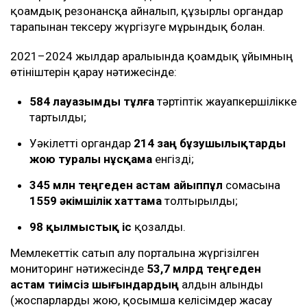
қоғамдық резонансқа айналып, құзырлы органдар
тарапынан тексеру жүргізуге мұрындық болған.
2021–2024 жылдар аралығында қоғамдық ұйымның
өтініштерін қарау нәтижесінде:
584 лауазымды тұлға
тәртіптік жауапкершілікке
тартылды;
Уәкілетті органдар
214 заң бұзушылықтарды
жою туралы нұсқама
енгізді;
345 млн теңгеден астам айыппұл
сомасына
1559 әкімшілік хаттама
толтырылды;
98 қылмыстық іс
қозғалды.
Мемлекеттік сатып алу порталына жүргізілген
мониторинг нәтижесінде
53,7 млрд теңгеден
астам тиімсіз шығындардың
алдын алынды
(жоспарларды жою, қосымша келісімдер жасау