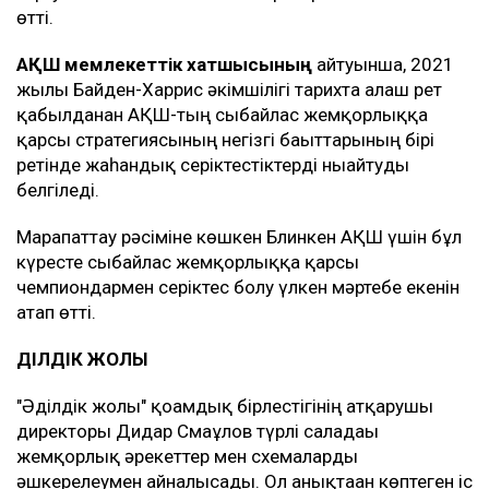
өтті.
АҚШ мемлекеттік хатшысының
айтуынша, 2021
жылы Байден-Харрис әкімшілігі тарихта алғаш рет
қабылданған АҚШ-тың сыбайлас жемқорлыққа
қарсы стратегиясының негізгі бағыттарының бірі
ретінде жаһандық серіктестіктерді нығайтуды
белгіледі.
Марапаттау рәсіміне көшкен Блинкен АҚШ үшін бұл
күресте сыбайлас жемқорлыққа қарсы
чемпиондармен серіктес болу үлкен мәртебе екенін
атап өтті.
ӘДІЛДІК ЖОЛЫ
"Әділдік жолы" қоғамдық бірлестігінің атқарушы
директоры Дидар Смағұлов түрлі саладағы
жемқорлық әрекеттер мен схемаларды
әшкерелеумен айналысады. Ол анықтаған көптеген іс