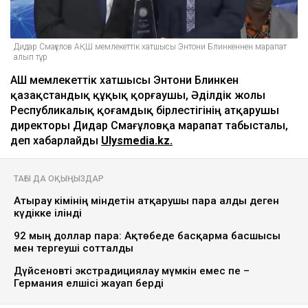
Дидар Смағұлов АҚШ мемлекеттік хатшысы Энтони Блинкеннен марапат
алып тұр
АҚШ мемлекеттік хатшысы Энтони Блинкен
қазақстандық құқық қорғаушы, Әділдік жолы
Республикалық қоғамдық бірлестігінің атқарушы
директоры Дидар Смағұловқа марапат табысталы,
деп хабарлайды
Ulysmedia.kz.
ТАҒЫ ДА ОҚЫҢЫЗДАР
Атырау әкімінің міндетін атқарушы пара алды деген
күдікке ілінді
92 мың доллар пара: Ақтөбеде басқарма басшысы
мен тергеуші сотталды
Дүйсеновті экстрадициялау мүмкін емес пе –
Германия елшісі жауап берді