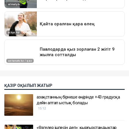
ҚАЗІР ОҚЫЛЫП ЖАТЫР
Қазақстанның бірнеше өңірінде +43 градусқа
дейін аптап ыстық болады
15:12
«Өзгелер ішпесін деп»: қырғызстандықтар