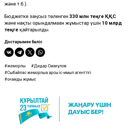
және т.б.).
Бюджетке заңсыз төленген
330 млн теңге ҚҚС
және нақты орындалмаған жұмыстар үшін
10 млрд
теңге
қайтарылды.
Достарыңмен бөліс
жемқорлық
Дидар Смағұлов
Сыбайлас жемқорлыққа қарсы іс-қимыл агенттігі
қоғамдық жұмыс