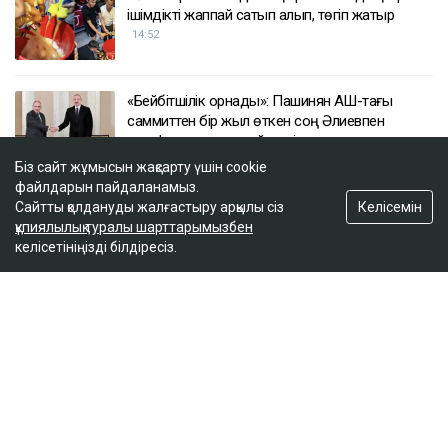
ішімдікті жаппай сатып алып, төгіп жатыр
14:52
«Бейбітшілік орнады»: Пашинян АҚШ-тағы
саммиттен бір жыл өткен соң Әлиевпен
телефон арқылы сөйлесті
14:44
Біз сайт жұмысын жақсарту үшін cookie
файлдарын пайдаланамыз.
Келісемін
Сайтты қолдануды жалғастыру арқылы сіз
«Бұлай етуге болмайды»: қазақстандықтар
құпиялылық туралы шарттарымызбен
Алматы маңында казино ашуға қарсы шықты
келісетініңізді білдіресіз.
14:09
ULYSMEDIA.KZ
Жаңалықтар
«Заңда бір жыл күту керек деп
жазылмаған»: марқұм фельдшердің
күйеуі алғаш рет үн қатты