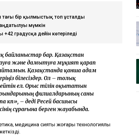
н тағы бір қылмыстық топ ұсталды
атаңдатылуы мүмкін
 +42 градусқа дейін көтеріледі
ық байланыстар бар. Қазақстан
дауға және дамытуға мұқият қарап
 айтамын. Қазақстанда қанша адам
ріңіз білесіздер. Ол – толық
лейтін ел. Орыс тілін оқытатын
орындарының филиалдарының саны
та көп», – деді Ресей басшысы
інің сұрағына берген жауабында.
етика, медицина сияқты жоғары технологиялы
еткізді.