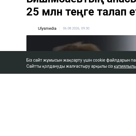
25 млн теңге талап е
Ulysmedia
06.08.2026, 09:30
Біз сайт жұмысын жақсарту үшін cookie файлдарын п
Сайтты қолдануды жалғастыру арқылы сіз
құпиялылы