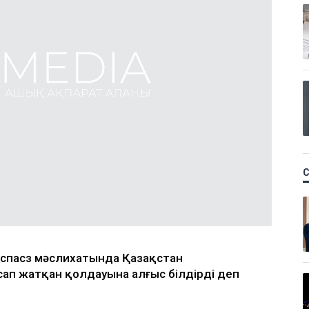
аспасөз мәслихатында Қазақстан
ап жатқан қолдауына алғыс білдірді деп