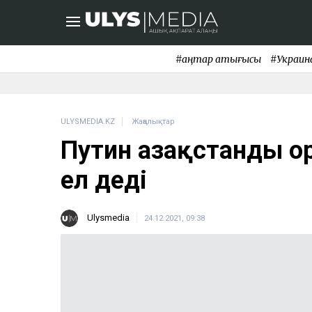
#қаңтар қақтығысы
#Украин
ULYSMEDIA.KZ
Жаңалықтар
Путин Қазақстанды о
ел деді
Ulysmedia
24.12.2021, 09:38