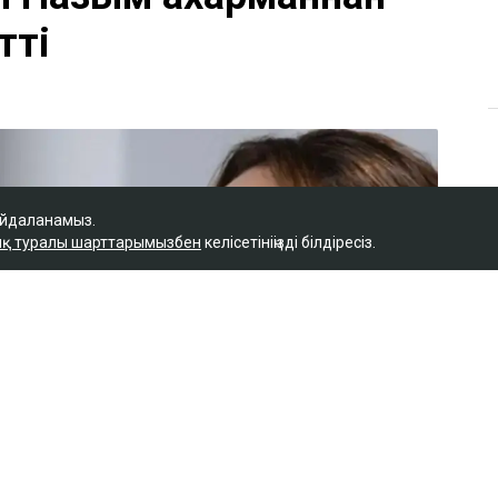
тті
айдаланамыз.
қ туралы шарттарымызбен
келісетініңізді білдіресіз.