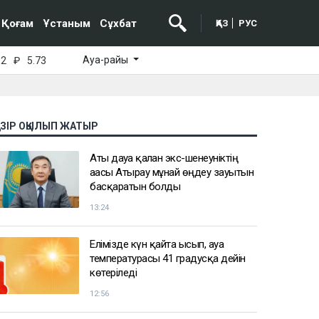
Қоғам
Ұстаным
Сұхбат
ҚАЗ
РУС
Ауа-райы
52
₽
5.73
АЗІР ОҚЫЛЫП ЖАТЫР
Аты дауға қалған экс-шенеуніктің
ағасы Атырау мұнай өңдеу зауытын
басқаратын болды
13:24
Елімізде күн қайта ысып, ауа
температурасы 41 градусқа дейін
көтеріледі
12:56