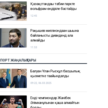
Қазақстандағы табиғи паркте
вольфрам өндіріле бастайды
12:45
Рақышев миллиондаған шығынға
байланысты дивиденд ала
алмайды
11:53
СПОРТ ЖАҢАЛЫҚТАРЫ
Балуан Ұлан Рысқұл басшылық
қызметке тағайындалды
09:22, 06.03.2025
Енді чемпиондар Жәнібек
Әлімханұлынан қаша алмайтын
болды