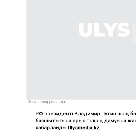
Фото: ашық дереккөзден
РФ президенті Владимир Путин өзінің б
басшылығына орыс тілінің дамуына жас
хабарлайды
Ulysmedia.kz.