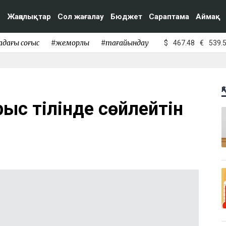
Жаңалықтар
Сол жағалау
Бюджет
Сараптама
Аймақ
адағы соғыс
#жемқорлық
#тағайындау
$
467.48
€
539.
Қ
рыс тілінде сөйлейтін