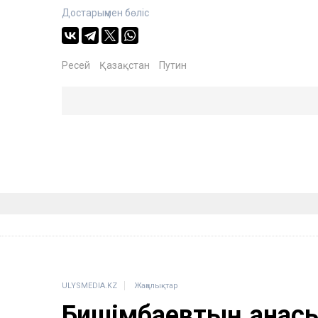
Достарыңмен бөліс
Ресей
Қазақстан
Путин
ULYSMEDIA.KZ
Жаңалықтар
Бишімбаевтың анасы