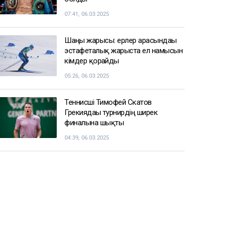
07:41, 06.03.2025
Шаңғы жарысы: ерлер арасындағы
эстафеталық жарыста ел намысын
кімдер қорғайды
05:26, 06.03.2025
Теннисші Тимофей Скатов
Грекиядағы турнирдің ширек
финалына шықты
04:39, 06.03.2025