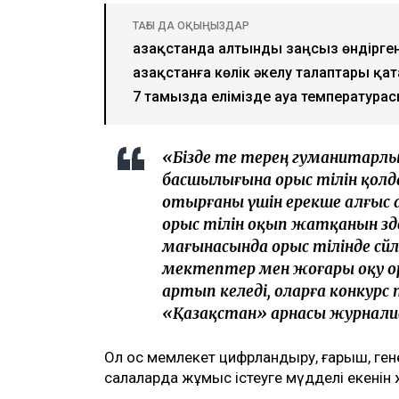
ТАҒЫ ДА ОҚЫҢЫЗДАР
Қазақстанда алтынды заңсыз өндірге
Қазақстанға көлік әкелу талаптары қ
7 тамызда елімізде ауа температурасы
«Бізде өте терең гуманитарл
басшылығына орыс тілін қол
отырғаны үшін ерекше алғыс
орыс тілін оқып жатқанын өзде
мағынасында орыс тілінде сөй
мектептер мен жоғары оқу 
артып келеді, оларға конкурс 
«Қазақстан» арнасы журналис
Ол қос мемлекет цифрландыру, ғарыш, ген
салаларда жұмыс істеуге мүдделі екенін ж