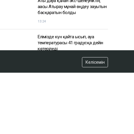
Аты дауға қалған экс-шенеуніктің
ағасы Атырау мұнай өңдеу зауытын
басқаратын болды
13:24
Елімізде күн қайта ысып, ауа
температурасы 41 градусқа дейін
көтеріледі
12:56
Келісемін
Қазақстандағы табиғи паркте
вольфрам өндіріле бастайды
12:45
Рақышев миллиондаған шығынға
байланысты дивиденд ала
алмайды
11:53