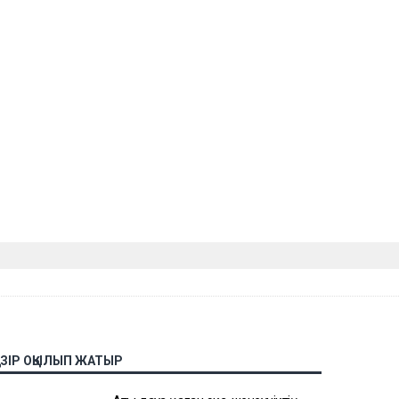
АЗІР ОҚЫЛЫП ЖАТЫР