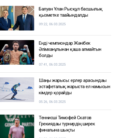
Қазақстанда кімдер 2,4 млн теңге
жалақы күтеді
кеше, 17:59
Тимур Турлов Нұрәлі Әлиевке тиесілі
болған компанияны сатып алды
кеше, 17:20
СПОРТ ЖАҢАЛЫҚТАРЫ
Балуан Ұлан Рысқұл басшылық
қызметке тағайындалды
09:22, 06.03.2025
Енді чемпиондар Жәнібек