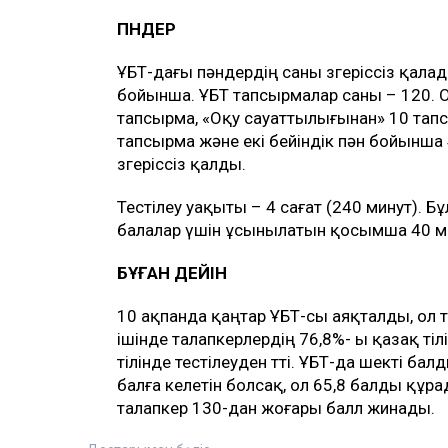
ПӘНДЕР
ҰБТ-дағы пәндердің саны өзгеріссіз қалад
бойынша. ҰБТ тапсырмалар саны – 120. 
тапсырма, «Оқу сауаттылығынан» 10 тап
тапсырма және екі бейіндік пән бойынша
өзгеріссіз қалды.
Тестілеу уақыты – 4 сағат (240 минут). Бұ
балалар үшін ұсынылатын қосымша 40 ми
БҰҒАН ДЕЙІН
10 ақпанда қаңтар ҰБТ-сы аяқталды, ол 
ішінде талапкерлердің 76,8%- ы қазақ тіл
тілінде тестілеуден өтті. ҰБТ-да шекті б
балға келетін болсақ, ол 65,8 балды құр
талапкер 130-дан жоғары балл жинады.