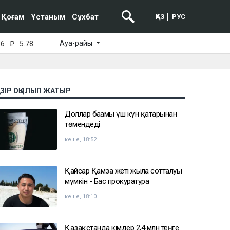
Қоғам
Ұстаным
Сұхбат
ҚАЗ
РУС
Ауа-райы
16
₽
5.78
АЗІР ОҚЫЛЫП ЖАТЫР
Доллар бағамы үш күн қатарынан
төмендеді
кеше, 18:52
Қайсар Қамза жеті жылға сотталуы
мүмкін - Бас прокуратура
кеше, 18:10
Қазақстанда кімдер 2,4 млн теңге