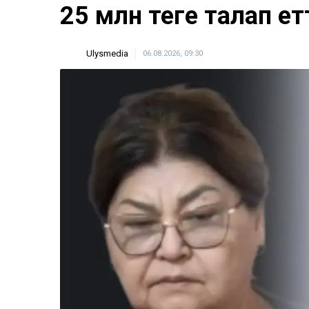
ULYSMEDIA.KZ
Жаңалықтар
Бишімбаевтың анасы
25 млн теңге талап ет
Ulysmedia
06.08.2026, 09:30