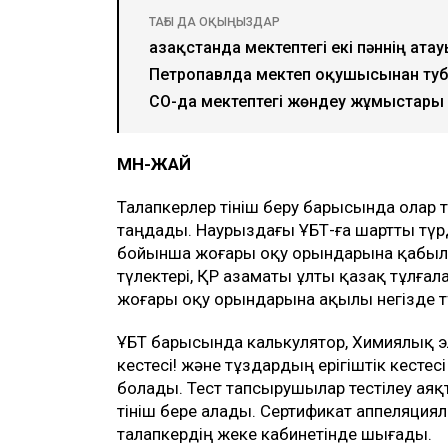
ТАҒЫ ДА ОҚЫҢЫЗДАР
Қазақстанда мектептегі екі пәннің ата
Петропавлда мектеп оқушысынан туб
СҚО-да мектептегі жөндеу жұмыстары 
МӘН-ЖАЙ
Талапкерлер өтініш беру барысында олар те
таңдады. Наурыздағы ҰБТ-ға шартты түрд
бойынша жоғары оқу орындарына қабылд
түлектері, ҚР азаматы ұлты қазақ тұлғала
жоғары оқу орындарына ақылы негізде т
ҰБТ барысында калькулятор, Химиялық э
кестесі! және тұздардың ерігіштік кесте
болады. Тест тапсырушылар тестілеу аяқт
өтініш бере алады. Сертификат аппеляци
талапкердің жеке кабинетінде шығады.