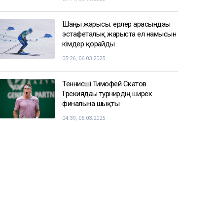
Шаңғы жарысы: ерлер арасындағы
эстафеталық жарыста ел намысын
кімдер қорғайды
05:26, 06.03.2025
Теннисші Тимофей Скатов
Грекиядағы турнирдің ширек
финалына шықты
04:39, 06.03.2025