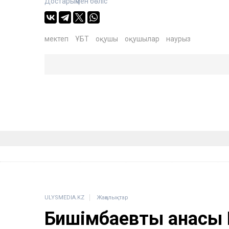
Достарыңмен бөліс
мектеп
ҰБТ
оқушы
оқушылар
наурыз