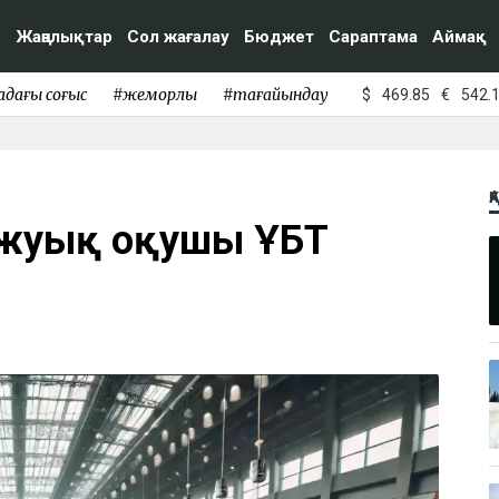
Жаңалықтар
Сол жағалау
Бюджет
Сараптама
Аймақ
адағы соғыс
#жемқорлық
#тағайындау
$
469.85
€
542.
Қ
 жуық оқушы ҰБТ