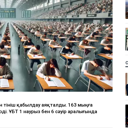
ін өтініш қабылдау аяқталды. 163 мыңға
рді. ҰБТ 1 наурыз бен 6 сәуір аралығында