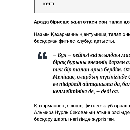
Ulysmedia коллажы
Назым Қахарман бұрынғы күйеуі Қуанды
млн теңгеге жуық сома өндіру туралы т
айтуынша, бұл – сотталған экс-министрд
берген төртінші талап арыз, деп хабар
ТАҒЫ ДА ОҚЫҢЫЗДАР
Байжанов бостандыққа шыққанымен
Бишімбаевтың туысы Бақытжан Бай
Бишімбаев ісі арқылы танылған Айжа
кетті
Арада бірнеше жыл өткен соң талап 
Назым Қахарманның айтуынша, талап оның
басқарған фитнес-клубқа қатысты.