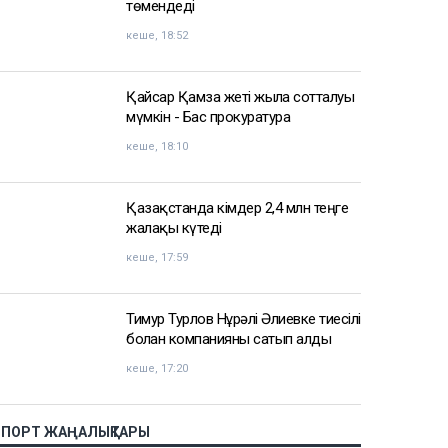
АЗІР ОҚЫЛЫП ЖАТЫР
Доллар бағамы үш күн қатарынан
төмендеді
кеше, 18:52
Қайсар Қамза жеті жылға сотталуы
мүмкін - Бас прокуратура
кеше, 18:10