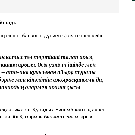
қ Бишімбаевтың анасы өзіне қатысты 25
алап арыз бергенін мәлімдеді. Оның
ің отбасы кейінгі екі жылда өзіне қарсы
лайды
Ulysmedia.kz
.
, алты жыл бақылауда болады
жанов бостандыққа шықты
н Аймағанова прокуратурадағы қызметінен
қойылды
 екінші баласын дүниеге әкелгеннен кейін