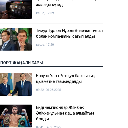
жалақы күтеді
кеше, 17:59
Тимур Турлов Нұрәлі Әлиевке тиесілі
болған компанияны сатып алды
кеше, 17:20
СПОРТ ЖАҢАЛЫҚТАРЫ
Балуан Ұлан Рысқұл басшылық
қызметке тағайындалды
09:22, 06.03.2025
Енді чемпиондар Жәнібек
Әлімханұлынан қаша алмайтын
болды
07:41, 06.03.2025