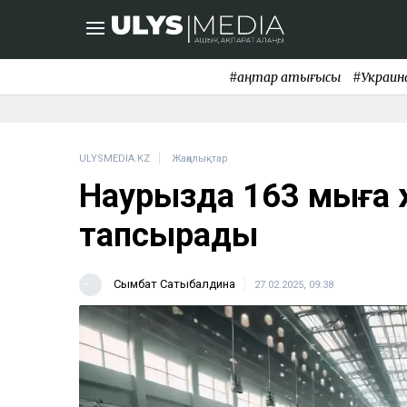
#қаңтар қақтығысы
#Украин
ULYSMEDIA.KZ
Жаңалықтар
Наурызда 163 мыңға
тапсырады
Сымбат Сатыбалдина
27.02.2025, 09:38