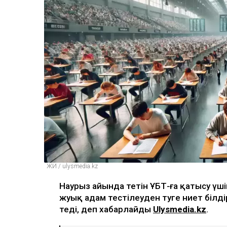
ЖИ / ulysmedia.kz
Наурыз айында өтетін ҰБТ-ға қатысу үш
жуық адам тестілеуден өтуге ниет білді
өтеді, деп хабарлайды
Ulysmedia.kz
.