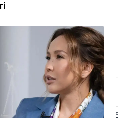
Қ
 Назым Қахарманнан
ті