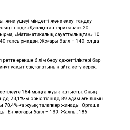
ы, яғни үшеуі міндетті және екеуі таңдау
Оның ішінде «Қазақстан тарихынан» 20
сырма, «Математикалық сауаттылықтан» 10
 40 тапсырмадан. Жоғары балл – 140, ол да
л ретте ерекше білім беру қажеттіліктері бар
нут уақыт сақталатынын айта кету керек.
тестілеуге 164 мыңға жуық қатысты. Оның
інде, 23,1%-ы орыс тілінде, 89 адам ағылшын
алды 70,4%-ға жуық талапкер жинады. Орташа
ады. Ең жоғары балл – 139. Жалпы, 186