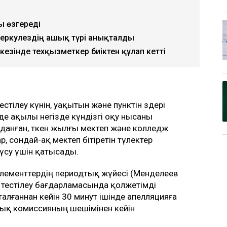
уы өзгереді
еркулездің ашық түрі анықталды
кезінде техқызметкер биіктен құлап кетті
стілеу күнін, уақытын және пунктін өздері
е ақылы негізде күндізгі оқу нысаны
анған, өткен жылғы мектеп және колледж
р, сондай-ақ мектеп бітіретін түлектер
үсу үшін қатысады.
лементтердің периодтық жүйесі (Менделеев
сі тестілеу бағдарламасында қолжетімді
алғаннан кейін 30 минут ішінде апелляцияға
ялық комиссияның шешімінен кейін