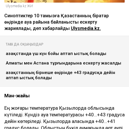
Ulysmedia.kz ЖИ
Синоптиктер 10 тамызға Қазақстанның бірқатар
өңірінде ауа райына байланысты ескерту
жариялады, деп хабарлайды
Ulysmedia.kz.
ТАҒЫ ДА ОҚЫҢЫЗДАР
Қазақстанда үш күн бойы аптап ыстық болады
Алматы мен Астана тұрғындарына ескерту жасалды
Қазақстанның бірнеше өңірінде +43 градусқа дейін
аптап ыстық болады
Мән-жайы
Ең жоғары температура Қызылорда облысында
күтіледі. Күндіз ауа температурасы +40…+43 градусқа
дейін көтеріледі. Қызылорда қаласында +40…+41
градус болады. Облыстың бүкіл аумағында өрт қаупі