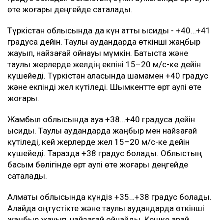
өте жоғары деңгейде сақталады.
Түркістан облысында да күн қатты ысиды - +40…+41
градусқа дейін. Таулы аудандарда өткінші жаңбыр
жауып, найзағай ойнауы мүмкін. Батыста және
таулы жерлерде желдің екпіні 15–20 м/с-ке дейін
күшейеді. Түркістан қаласында шамамен +40 градус
және екпінді жел күтіледі. Шымкентте өрт қаупі өте
жоғары.
Жамбыл облысында ауа +38…+40 градусқа дейін
ысиды. Таулы аудандарда жаңбыр мен найзағай
күтіледі, кей жерлерде жел 15–20 м/с-ке дейін
күшейеді. Таразда +38 градус болады. Облыстың
басым бөлігінде өрт қаупі өте жоғары деңгейде
сақталады.
Алматы облысында күндіз +35…+38 градус болады.
Алайда оңтүстікте және таулы аудандарда өткінші
жаңбыр жауып, найзағай ойнайды. Кешке қарай