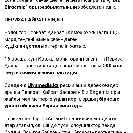
Еске салайық, бұған дейін Перизат Қайраттың
“Biz
Birgemiz” қоры жабылатынын
хабарлаған едік.
ПЕРИЗАТ ҚАЙРАТТЫҢ ІСІ
Волонтер Перизат Қайрат «Көмекке жиналған 1,5
млрд теңгені жымқырған» деген
күдікпен
ұсталып,
тергеліп жатыр.
16 қараша күні Қаржы мониторингі агенттігі Перизат
Қайрат Палестинаға деп ақша жинап,
тағы 200 млн
теңге жымқырғанын растады
.
Сондай-ақ
Ulysmedia.kz
ресми ашық дереккөздер
арқылы Перизат Қайрат басқарған Biz Birgemiz қоры
жайлы мәліметтерге үңіліп көріп, қордың
бірнеше
құрылтайшысы барын анықтады.
Перизатпен бірге «Amanat» партиясының да аты
қатар аталып, ел ішінде түсініспеушіліктер пайда
болды. Осыған байланысты «Amanat» партиясының