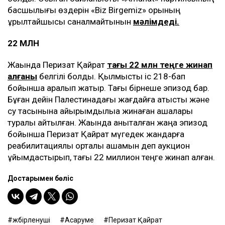
басшылығы өздерін «Biz Birgemiz» қорының
құрылтайшысы саналмайтынын
мәлімдеді.
22 МЛН
Жақында Перизат Қайрат
тағы 22 млн теңге жинап
алғаны
белгілі болды. Қылмыстық іс 218-бап
бойынша қаралып жатыр. Тағы бірнеше эпизод бар.
Бұған дейін Палестинадағы жағдайға қатысты және
су тасқынына қайырымдылыққа жинаған ақшалары
туралы айтылған. Жақында анықталған жаңа эпизод
бойынша Перизат Қайрат мүгедек жандарға
реабилитациялық орталық ашамын деп аукцион
ұйымдастырып, тағы 22 миллион теңге жинап алған.
Достарыңмен бөліс
жәбірленуші
Асаруме
Перизат Қайрат