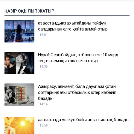
ҚАЗІР ОҚЫЛЫП ЖАТЫР
Қазақстандықтар Қытайдағы тайфун
салдарынан елге қайта алмай отыр
15:01
Нұрай Серікбайдың отбасы неге 10 млрд
теңге өтемақы талап етіп отыр
14:36
Ажырасу, алимент, бала дауы: Қазақстан
соттарындағы отбасылық істер көбейіп
барады
14:14
Қазақстанда үш күн бойы аптап ыстық болады
13:56