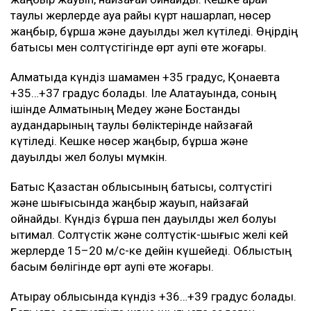
таулы жерлерде ауа райы күрт нашарлап, нөсер
жаңбыр, бұршақ және дауылды жел күтіледі. Өңірдің
батысы мен солтүстігінде өрт қаупі өте жоғары.
Алматыда күндіз шамамен +35 градус, Қонаевта
+35…+37 градус болады. Іле Алатауында, соның
ішінде Алматының Медеу және Бостандық
аудандарының таулы бөліктерінде найзағай
күтіледі. Кешке нөсер жаңбыр, бұршақ және
дауылды жел болуы мүмкін.
Батыс Қазақстан облысының батысы, солтүстігі
және шығысында жаңбыр жауып, найзағай
ойнайды. Күндіз бұршақ пен дауылды жел болуы
ықтимал. Солтүстік және солтүстік-шығыс желі кей
жерлерде 15–20 м/с-ке дейін күшейеді. Облыстың
басым бөлігінде өрт қаупі өте жоғары.
Атырау облысында күндіз +36…+39 градус болады.