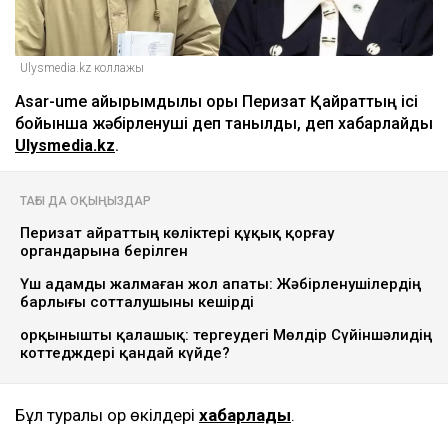
Ulysmedia.kz коллажы
Asar-ume қайырымдылық қоры Перизат Қайраттың ісі
бойынша жәбірленуші деп танылды, деп хабарлайды
Ulysmedia.kz
.
ТАҒЫ ДА ОҚЫҢЫЗДАР
Перизат Қайраттың көліктері құқық қорғау
органдарына берілген
Үш адамды жалмаған жол апаты: Жәбірленушілердің
барлығы сотталушыны кешірді
Қорқынышты қалашық: тергеудегі Мөлдір Сүйіншәлидің
коттедждері қандай күйде?
Бұл туралы қор өкілдері
хабарлады
.