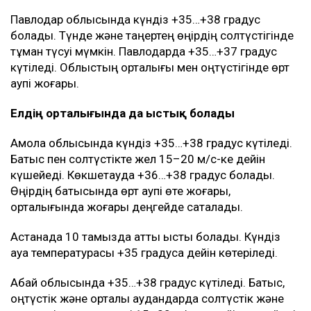
Павлодар облысында күндіз +35…+38 градус
болады. Түнде және таңертең өңірдің солтүстігінде
тұман түсуі мүмкін. Павлодарда +35…+37 градус
күтіледі. Облыстың орталығы мен оңтүстігінде өрт
қаупі жоғары.
Елдің орталығында да ыстық болады
Ақмола облысында күндіз +35…+38 градус күтіледі.
Батыс пен солтүстікте жел 15–20 м/с-ке дейін
күшейеді. Көкшетауда +36…+38 градус болады.
Өңірдің батысында өрт қаупі өте жоғары,
орталығында жоғары деңгейде сақталады.
Астанада 10 тамызда қатты ыстық болады. Күндіз
ауа температурасы +35 градусқа дейін көтеріледі.
Абай облысында +35…+38 градус күтіледі. Батыс,
оңтүстік және орталық аудандарда солтүстік және