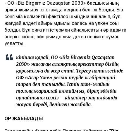
- ОО «Biz Birgemiz Qazaqstan 2030» басшысының
қаржы жымқыру ісі қоғамда кеңінен белгілі болды. Біз
сенгіміз келмейтін фактілер шындыққа айналып, бұл
жағдай елдегі қайырымдылық саласына үлкен соққы
болды. Бұл оқиға игі істермен айналысатын әр адамға
әсерін тигізіп, қайырымдылыққа деген сенімге күмән
ұялатты.
Өкінішке қарай, ОО «Biz Birgemiz Qazaqstan
2030» жасаған алаяқтық әрекеттер біздің
қорымызға да әсер етті. Тергеу нәтижесінде
ОФ «Асар Үме» ресми түрде жәбірленуші
тарап деп танылды. Істің мән-жайын
толық жариялай алмаймыз, бірақ әділдік
орнайтыны сөзсіз – кінәлілер заң алдында
жауап береді, делінген жазбада.
ҚОР ЖАБЫЛАДЫ