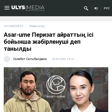
ҚАЗ
РУС
ULYSMEDIA.KZ
Жаңалықтар
Asar-ume Перизат Қайраттың ісі
бойынша жәбірленуші деп
танылды
Сымбат Сатыбалдина
03.03.2025, 14:16