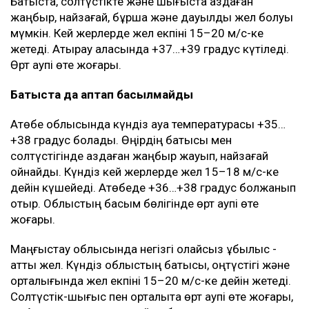
Батыста, солтүстікте және шығыста аздаған
жаңбыр, найзағай, бұршақ және дауылды жел болуы
мүмкін. Кей жерлерде жел екпіні 15–20 м/с-ке
жетеді. Атырау қаласында +37…+39 градус күтіледі.
Өрт қаупі өте жоғары.
Батыста да аптап басылмайды
Ақтөбе облысында күндіз ауа температурасы +35…
+38 градус болады. Өңірдің батысы мен
солтүстігінде аздаған жаңбыр жауып, найзағай
ойнайды. Күндіз кей жерлерде жел 15–18 м/с-ке
дейін күшейеді. Ақтөбеде +36…+38 градус болжанып
отыр. Облыстың басым бөлігінде өрт қаупі өте
жоғары.
Маңғыстау облысында негізгі қолайсыз құбылыс -
қатты жел. Күндіз облыстың батысы, оңтүстігі және
орталығында жел екпіні 15–20 м/с-ке дейін жетеді.
Солтүстік-шығыс пен орталықта өрт қаупі өте жоғары,