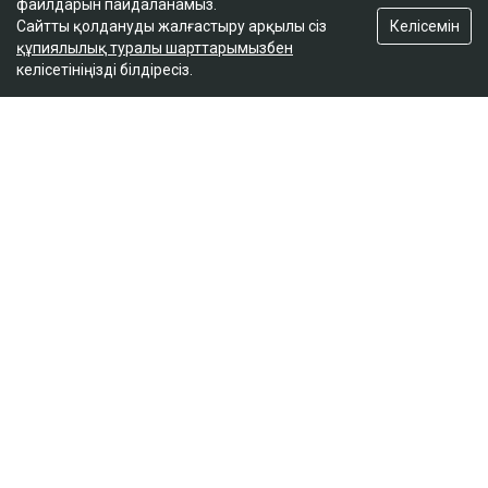
файлдарын пайдаланамыз.
Келісемін
Сайтты қолдануды жалғастыру арқылы сіз
құпиялылық туралы шарттарымызбен
келісетініңізді білдіресіз.
ҚАЗІР ОҚЫЛЫП ЖАТЫР
Қазақстандықтар Қытайдағы тайфун
салдарынан елге қайта алмай отыр
15:01
Нұрай Серікбайдың отбасы неге 10 млрд