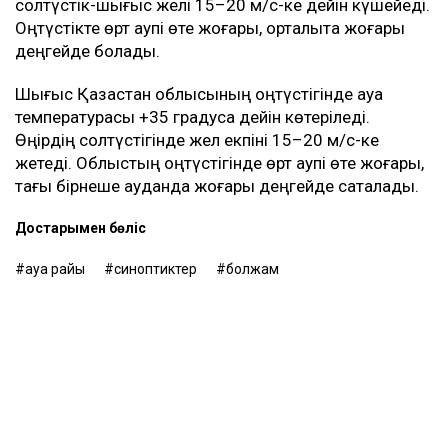
солтүстік-шығыс желі 15–20 м/с-ке дейін күшейеді.
Оңтүстікте өрт қаупі өте жоғары, орталықта жоғары
деңгейде болады.
Шығыс Қазақстан облысының оңтүстігінде ауа
температурасы +35 градусқа дейін көтеріледі.
Өңірдің солтүстігінде жел екпіні 15–20 м/с-ке
жетеді. Облыстың оңтүстігінде өрт қаупі өте жоғары,
тағы бірнеше ауданда жоғары деңгейде сақталады.
Достарыңмен бөліс
ауа райы
синоптиктер
болжам