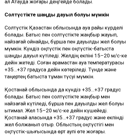
ал Ақтауда жоғары деңгейде болады.
Солтүстікте шаңды дауыл болуы мүмкін
Солтүстік Қазақстан облысында ауа райы күрделі
болады. Батыс пен солтүстікте жаңбыр жауып,
найзағай ойнайды, бұршақ пен дауылды жел болуы
мүмкін. Күндіз оңтүстік пен оңтүстік-батыста
шаңды дауыл күтіледі. Желдің екпіні 15–20 м/с-ке
дейін жетеді. Соған қарамастан ауа температурасы
+35…+37 градусқа дейін көтеріледі. Түнде және
таңертең батыста тұман түсуі мүмкін.
Қостанай облысында да күндіз +35…+37 градус
болады. Батыс пен солтүстікте жаңбыр мен
найзағай күтіледі, бұршақ пен дауылды жел болуы
ықтимал. Жел 15–20 м/с-ке дейін күшейеді.
Қостанай қаласында +35…+37 градус және екпінді
жел болжанып отыр. Облыстың оңтүстігі мен
оңтүстік-шығысында өрт қаупі өте жоғары.