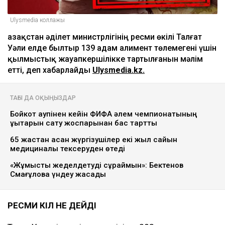
Ulysmedia коллажы
Қазақстан әділет министрлігінің ресми өкілі Талғат
Уәли елде былтыр 139 адам алимент төлемегені үшін
қылмыстық жауапкершілікке тартылғанын мәлім
етті, деп хабарлайды
Ulysmedia.kz.
ТАҒЫ ДА ОҚЫҢЫЗДАР
Бойкот қаупінен кейін ФИФА әлем чемпионатының
құқықтарын сату жоспарынан бас тартты
65 жастан асқан жүргізушілер екі жыл сайын
медициналық тексеруден өтеді
«Жұмысты жеделдетуді сұраймын»: Бектенов
Смағұловқа үндеу жасады
РЕСМИ ӨКІЛ НЕ ДЕЙДІ