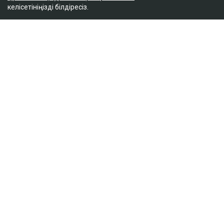
келісетініңізді білдіресіз.
ҚАЗІР ОҚЫЛЫП ЖАТЫР
Доллар бағамы үш күн қатарынан төмендеді
кеше, 18:52