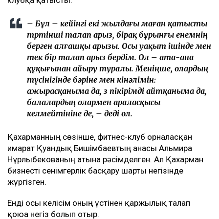
клубқа қатысты.
– Бұл – кейінгі екі жылдағы маған қатысты
төртінші талап арыз, бірақ бұрынғы енемнің
берген алғашқы арызы. Осы уақыт ішінде мен
тек бір талап арыз бердім. Ол – ата-ана
құқығынан айыру туралы. Меніңше, олардың
түсінігінде бәріне мен кінәлімін:
ажырасқаныма да, өз пікірімді айтқаныма да,
балалардың олармен араласқысы
келмейтініне де, – деді ол.
Қахарманның сөзінше, фитнес-клуб орналасқан
ғимарат Қуандық Бишімбаевтың анасы Альмира
Нұрлыбекованың атына рәсімделген. Ал Қахарман
бизнесті сенімгерлік басқару шарты негізінде
жүргізген.
Енді осы келісім оның үстінен қаржылық талап
қоюға негіз болып отыр.