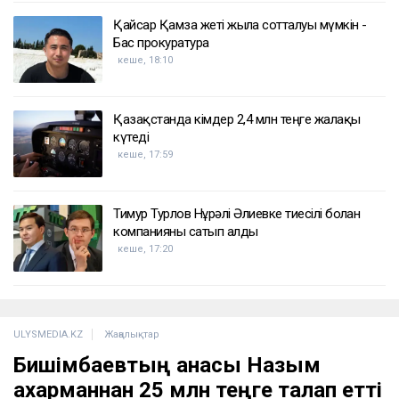
Қайсар Қамза жеті жылға сотталуы мүмкін -
Бас прокуратура
кеше, 18:10
Қазақстанда кімдер 2,4 млн теңге жалақы
күтеді
кеше, 17:59
Тимур Турлов Нұрәлі Әлиевке тиесілі болған
компанияны сатып алды
кеше, 17:20
ULYSMEDIA.KZ
Жаңалықтар
Бишімбаевтың анасы Назым
Қахарманнан 25 млн теңге талап етті