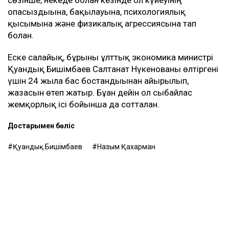
сөзінше, некеде болған кезінде ол күйеуінің
опасыздығына, бақылауына, психологиялық
қысымына және физикалық агрессиясына тап
болған.
Еске салайық, бұрынғы ұлттық экономика министрі
Қуандық Бишімбаев Салтанат Нүкенованы өлтіргені
үшін 24 жылға бас бостандығынан айырылып,
жазасын өтеп жатыр. Бұған дейін ол сыбайлас
жемқорлық ісі бойынша да сотталған.
Достарыңмен бөліс
Қуандық Бишімбаев
Назым Қахарман