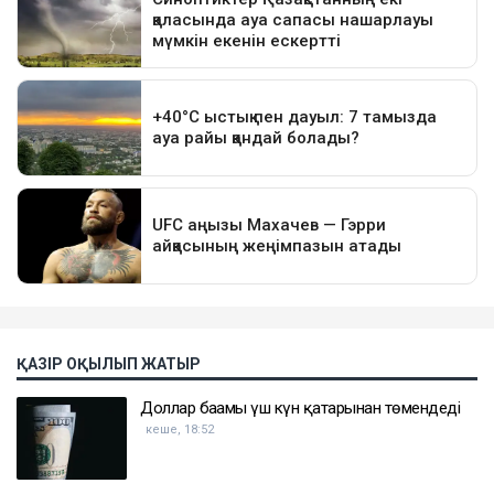
ҚАЗІР ОҚЫЛЫП ЖАТЫР
Доллар бағамы үш күн қатарынан төмендеді
кеше, 18:52