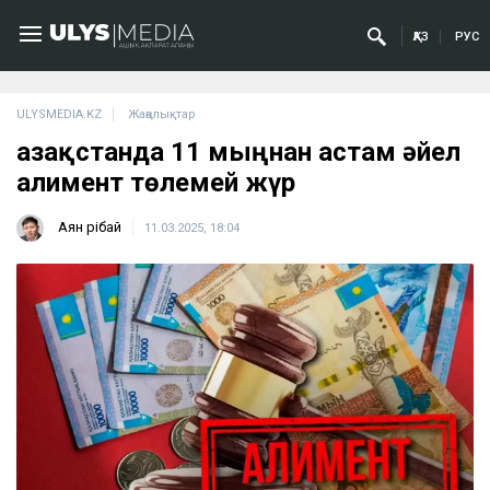
ҚАЗ
РУС
ULYSMEDIA.KZ
Жаңалықтар
Қазақстанда 11 мыңнан астам әйел
алимент төлемей жүр
Аян Өрібай
11.03.2025, 18:04