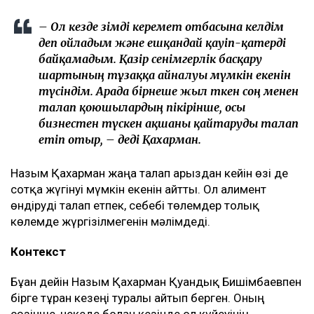
– Ол кезде өзімді керемет отбасына келдім
деп ойладым және ешқандай қауіп-қатерді
байқамадым. Қазір сенімгерлік басқару
шартының тұзаққа айналуы мүмкін екенін
түсіндім. Арада бірнеше жыл өткен соң менен
талап қоюшылардың пікірінше, осы
бизнестен түскен ақшаны қайтаруды талап
етіп отыр, – деді Қахарман.
Назым Қахарман жаңа талап арыздан кейін өзі де
сотқа жүгінуі мүмкін екенін айтты. Ол алимент
өндіруді талап етпек, себебі төлемдер толық
көлемде жүргізілмегенін мәлімдеді.
Контекст
Бұған дейін Назым Қахарман Қуандық Бишімбаевпен
бірге тұрған кезеңі туралы айтып берген. Оның