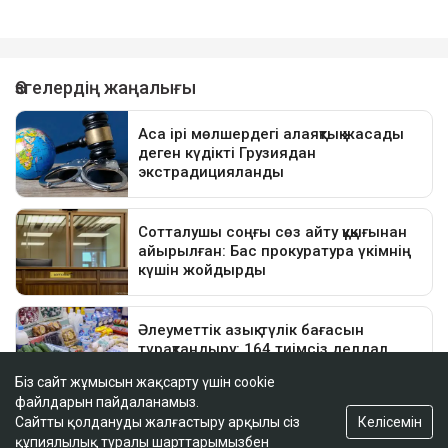
Біз сайт жұмысын жақсарту үшін cookie
файлдарын пайдаланамыз.
Келісемін
Сайтты қолдануды жалғастыру арқылы сіз
құпиялылық туралы шарттарымызбен