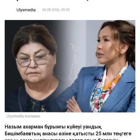
Ulysmedia
06.08.2026, 09:30
Ulysmedia коллажы
Назым Қахарман бұрынғы күйеуі Қуандық
Бишімбаевтың анасы өзіне қатысты 25 млн теңгеге