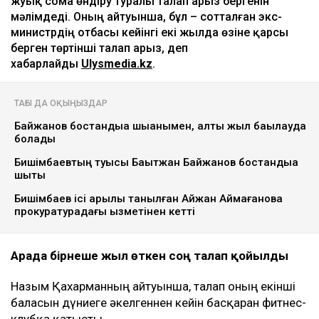
жуық сома өндіру туралы талап арыз бергенін
мәлімдеді. Оның айтуынша, бұл – сотталған экс-
министрдің отбасы кейінгі екі жылда өзіне қарсы
берген төртінші талап арыз, деп
хабарлайды
Ulysmedia.kz
.
ТАҒЫ ДА ОҚЫҢЫЗДАР
Байжанов бостандыққа шыққанымен, алты жыл бақылауда
болады
Бишімбаевтың туысы Бақытжан Байжанов бостандыққа
шықты
Бишімбаев ісі арқылы танылған Айжан Аймағанова
прокуратурадағы қызметінен кетті
Арада бірнеше жыл өткен соң талап қойылды
Назым Қахарманның айтуынша, талап оның екінші
баласын дүниеге әкелгеннен кейін басқарған фитнес-