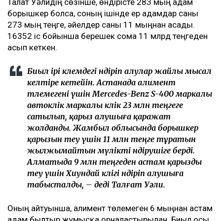
Талғат Уәлидің сөзінше, өндірісте 283 мың адам
борышкер болса, соның ішінде ер адамдар саны
273 мың теңге, әйелдер саны 11 мыңнан асады.
16352 іс бойынша берешек сома 11 млрд теңгеден
асып кеткен.
Биыл ірі көлемдегі өндіріп алулар жайлы мысал
келтіре кетейін. Астанада алимент
төлемегені үшін Mercedes-Benz S-400 маркалы
автокөлік маркалы көлік 23 млн теңгеге
сатылып, қарыз алушыға қаражат
жолданды. Жамбыл облысында борышкер
қарызын өтеу үшін 11 млн теңге тұратын
жылжымайтын мүлікті өндірушіге берді.
Алматыда 9 млн теңгеден астам қарызды
өтеу үшін Хиундай көлігі өндіріп алушыға
табысталды, – деді Талғат Уәли.
Оның айтуынша, алимент төлемеген 6 мыңнан астам
адам былтыр жұмысқа орналастырылған. Биыл осы