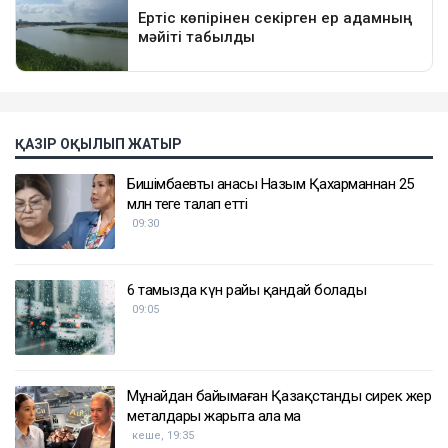
ҚАЗІР ОҚЫЛЫП ЖАТЫР
Бишімбаевтың анасы Назым Қахарманнан 25
млн теңге талап етті
09:30
6 тамызда күн райы қандай болады
09:05
Мұнайдан байымаған Қазақстанды сирек жер
металдары жарыта ала ма
кеше, 19:35