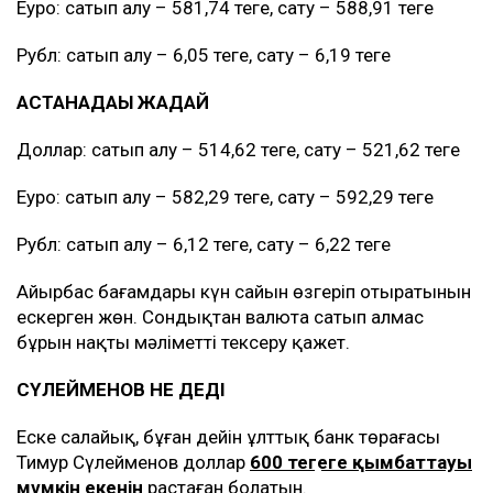
Еуро: сатып алу – 581,74 теңге, сату – 588,91 теңге
Рубл: сатып алу – 6,05 теңге, сату – 6,19 теңге
АСТАНАДАҒЫ ЖАҒДАЙ
Доллар: сатып алу – 514,62 теңге, сату – 521,62 теңге
Еуро: сатып алу – 582,29 теңге, сату – 592,29 теңге
Рубл: сатып алу – 6,12 теңге, сату – 6,22 теңге
Айырбас бағамдары күн сайын өзгеріп отыратынын
ескерген жөн. Сондықтан валюта сатып алмас
бұрын нақты мәліметті тексеру қажет.
СҮЛЕЙМЕНОВ НЕ ДЕДІ
Еске салайық, бұған дейін ұлттық банк төрағасы
Тимур Сүлейменов доллар
600 теңгеге қымбаттауы
мүмкін екенін
растаған болатын.