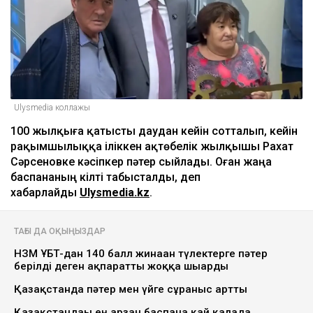
Ulysmedia коллажы
100 жылқыға қатысты даудан кейін сотталып, кейін
рақымшылыққа іліккен ақтөбелік жылқышы Рахат
Сәрсеновке кәсіпкер пәтер сыйлады. Оған жаңа
баспананың кілті табысталды, деп
хабарлайды
Ulysmedia.kz
.
ТАҒЫ ДА ОҚЫҢЫЗДАР
НЗМ ҰБТ-дан 140 балл жинаған түлектерге пәтер
берілді деген ақпаратты жоққа шығарды
Қазақстанда пәтер мен үйге сұраныс артты
Қазақстандағы ең арзан баспана қай қалада