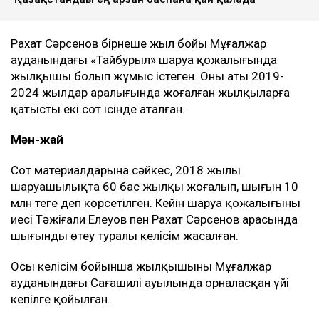
Рахат Сәрсенов бірнеше жыл бойы Мұғалжар
ауданындағы «Тайбурыл» шаруа қожалығында
жылқышы болып жұмыс істеген. Оның аты 2019-
2024 жылдар аралығында жоғалған жылқыларға
қатысты екі сот ісінде аталған.
Мән-жай
Сот материалдарына сәйкес, 2018 жылы
шаруашылықта 60 бас жылқы жоғалып, шығын 10
млн теңге деп көрсетілген. Кейін шаруа қожалығының
иесі Тәжіғали Елеуов пен Рахат Сәрсенов арасында
шығынды өтеу туралы келісім жасалған.
Осы келісім бойынша жылқышының Мұғалжар
ауданындағы Сағашилі ауылында орналасқан үйі
кепілге қойылған.