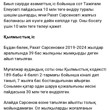
Биыл сәуірде азаматтық іс бойынша сот Тәжіғали
Елеуовтің пайдасына 10 млн теңге өндіру туралы
шешім шығарды, яғни Рахат Сәрсеновтің жалғыз
баспанасы әлі күнге дейін кепілде тұр. Оны босату
үшін 10 млн теңге төлеуі қажет.
Қылмыстық іс
Бұдан бөлек, Рахат Сәрсеновке 2019-2024 жылдар
аралығында 39 бас жылқыны жымқырды деген
айып тағылған.
Мұғалжар аудандық соты оны Қылмыстық кодекстің
189-бабы 4-бөлігі 2-тармағы бойынша кінәлі деп
танып, 7 жылға бас бостандығынан айырған.
Сонымен қатар одан шаруа қожалығының иесінің
пайдасына 30 млн теңге өндірілген.
Алайда Сәрсенов өзіне тағылған айыпты толық
мойындамаған. Ол жылқылардың жоғалғанын