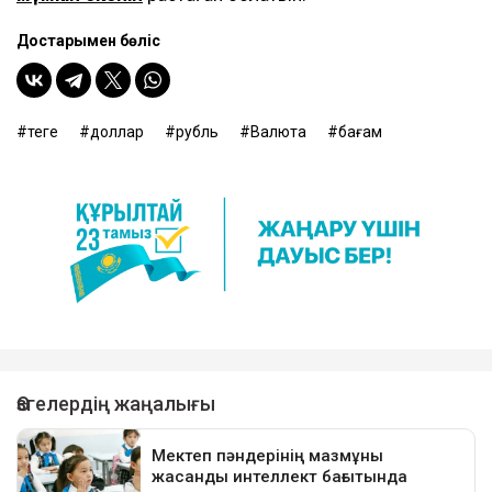
Достарыңмен бөліс
теңге
доллар
рубль
Валюта
бағам