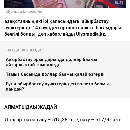
Ulysmedia.kz коллажы
Қазақстанның екі ірі қаласындағы айырбастау
пунктерінде 14 сәуірдегі орташа валюта бағамдары
белгілі болды, деп хабарлайды
Ulysmedia.kz
.
ТАҒЫ ДА ОҚЫҢЫЗДАР
Айырбастау орындарында доллар бағамы
айтарлықтай төмендеді
Тамыз басында доллар бағамы қалай өзгерді
Бүгін айырбастау пункттеріндегі валюта бағамы
қандай?
АЛМАТЫДАҒЫ ЖАҒДАЙ
Доллар: сатып алу – 515,38 теңге, сату – 517,90 теңге