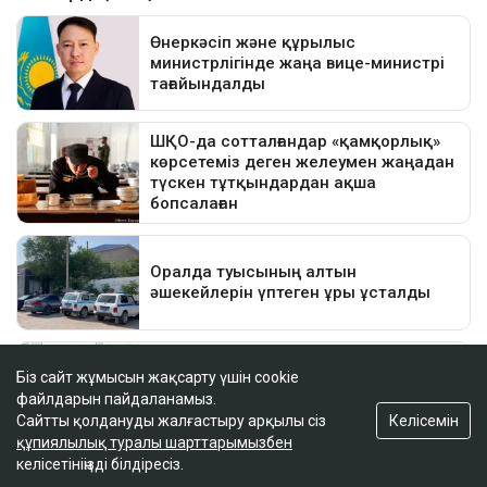
Біз сайт жұмысын жақсарту үшін cookie
файлдарын пайдаланамыз.
Келісемін
Сайтты қолдануды жалғастыру арқылы сіз
құпиялылық туралы шарттарымызбен
келісетініңізді білдіресіз.