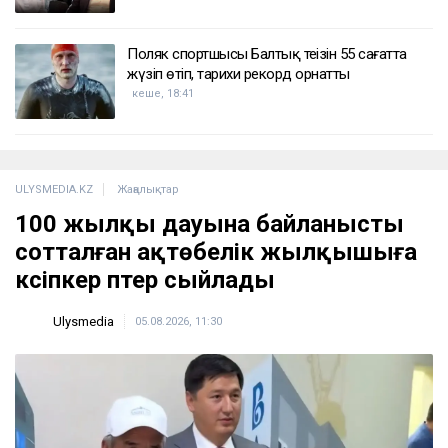
Поляк спортшысы Балтық теңізін 55 сағатта
жүзіп өтіп, тарихи рекорд орнатты
кеше, 18:41
ULYSMEDIA.KZ
Жаңалықтар
100 жылқы дауына байланысты
сотталған ақтөбелік жылқышыға
кәсіпкер пәтер сыйлады
Ulysmedia
05.08.2026, 11:30