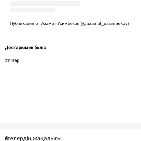
Публикация от Азамат Усимбеков (@azamat_ussimbekov)
Достарыңмен бөліс
пәтер