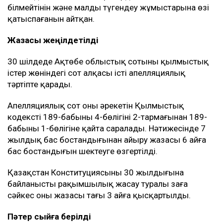
білмейтінін және малды түгендеу жұмыстарына өзі
қатыспағанын айтқан.
Жазасы жеңілдетілді
30 шілдеде Ақтөбе облыстық сотының қылмыстық
істер жөніндегі сот алқасы істі апелляциялық
тәртіпте қарады.
Апелляциялық сот оның әрекетін Қылмыстық
кодекстің 189-бабының 4-бөлігінің 2-тармағынан 189-
бабының 1-бөлігіне қайта саралады. Нәтижесінде 7
жылдық бас бостандығынан айыру жазасы 6 айға
бас бостандығын шектеуге өзгертілді.
Қазақстан Конституциясының 30 жылдығына
байланысты рақымшылық жасау туралы заңға
сәйкес оның жазасы тағы 3 айға қысқартылды.
Пәтер сыйға берілді