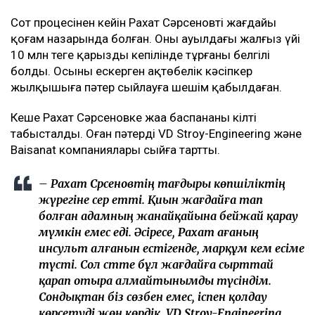
Сот процесінен кейін Рахат Сәрсеновтің жағдайы
қоғам назарында болған. Оның ауылдағы жалғыз үйі
10 млн теңге қарыздың кепілінде тұрғаны белгілі
болды. Осыны ескерген ақтөбелік кәсіпкер
жылқышыға пәтер сыйлауға шешім қабылдаған.
Кеше Рахат Сәрсеновке жаңа баспананың кілті
табысталды. Оған пәтерді VD Stroy-Engineering және
Baisanat компаниялары сыйға тартты.
– Рахат Сәрсеновтің тағдыры көпшіліктің
жүрегіне әсер етті. Қиын жағдайға тап
болған адамның жанайқайына бейжай қарау
мүмкін емес еді. Әсіресе, Рахат ағаның
инсульт алғанын естігенде, марқұм әкем есіме
түсті. Сол сәтте бұл жағдайға сырттай
қарап отыра алмайтынымды түсіндім.
Сондықтан біз сөзбен емес, іспен қолдау
көрсетуді жөн көрдік. VD Stroy-Engineering