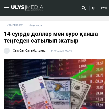
ҚАЗ
РУС
ULYSMEDIA.KZ
Жаңалықтар
14 сәуірде доллар мен еуро қанша
теңгеден сатылып жатыр
Сымбат Сатыбалдина
14.04.2025, 09:40