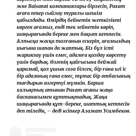
және Baisanat компаниялары бірлесіп, Рахат
ағаға пәтер сыйлау туралы шешім
қабылдады. Өмірдің бейнетін жеткілікті
көрген ағамыз, енді тек зейнетін көріп,
шаңырағында береке мен бақыт кетпесін.
Алпысқа жасқа толғанын ескеріп, ағамыздың
иығына шапан да жаптық. Біз бұл істі
жариялау үшін емес, адамға қолдау көрсету
үшін бардық. Өзгенің қайғысына бейжай
қарамай, қол ұшын соза білсек, бір ғана игі іс
бір адамның ғана емес, тұтас бір отбасының
тағдырын өзгертуі мүмкін. Барша
халықтың атынан Рахат ағаны жаңа
баспанасымен құттықтадық. Жаңа
шаңырағында құт-береке, шаттық кетпесін
деп тіледік, – деді кәсіпкер Азамат Усимбеков.