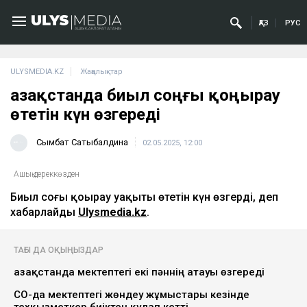
ҚАЗ
РУС
ULYSMEDIA.KZ
Жаңалықтар
Қазақстанда биыл соңғы қоңырау
өтетін күн өзгереді
Сымбат Сатыбалдина
02.05.2025, 12:00
Ашық дереккөзден
Биыл соңғы қоңырау уақыты өтетін күн өзгерді, деп
хабарлайды
Ulysmedia.kz
.
ТАҒЫ ДА ОҚЫҢЫЗДАР
Қазақстанда мектептегі екі пәннің атауы өзгереді
СҚО-да мектептегі жөндеу жұмыстары кезінде