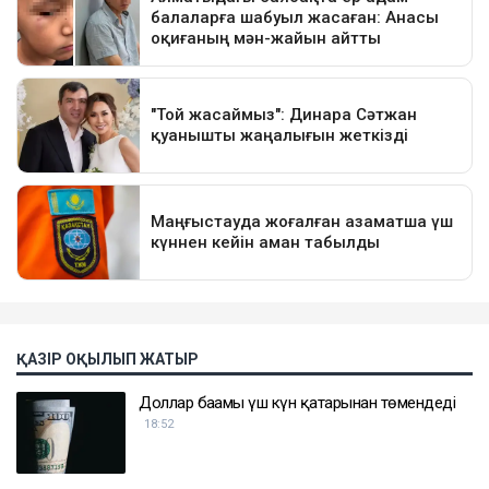
ҚАЗІР ОҚЫЛЫП ЖАТЫР
Доллар бағамы үш күн қатарынан төмендеді
18:52