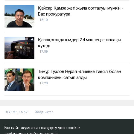
Қайсар Қамза жеті жылға сотталуы мүмкін -
Бас прокуратура
18:10
Қазақстанда кімдер 2,4 млн теңге жалақы
күтеді
17:59
Тимур Турлов Нұрәлі Әлиевке тиесілі болған
компанияны сатып алды
17:20
ULYSMEDIA.KZ
Жаңалықтар
100 жылқы дауына байланысты
Біз сайт жұмысын жақсарту үшін cookie
сотталған ақтөбелік жылқышыға
файлдарын пайдаланамыз.