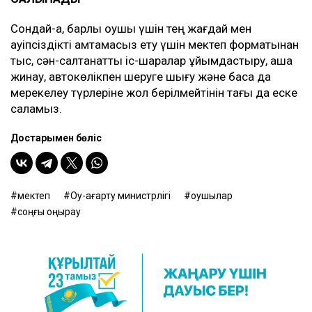
Сондай-ақ, барлық оқушы үшін тең жағдай мен
қауіпсіздікті қамтамасыз ету үшін мектеп форматынан
тыс, сән-салтанатты іс-шаралар ұйымдастыру, ақша
жинау, автокөлікпен шеруге шығу және басқа да
мерекелеу түрлеріне жол берілмейтінін тағы да еске
саламыз.
Достарыңмен бөліс
мектеп
Оқу-ағарту министрлігі
оқушылар
соңғы қоңырау