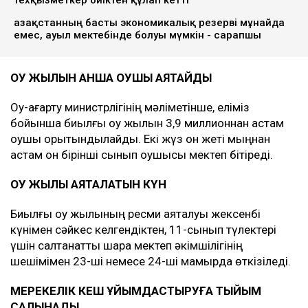
техқызметкер биіктен құлап кетті
Қазақстанның басты экономикалық резерві мұнайда
емес, ауыл мектебінде болуы мүмкін - сарапшы
ОҚУ ЖЫЛЫН ҚАНША ОҚУШЫ АЯҚТАЙДЫ
Оқу-ағарту министрлігінің мәліметінше, еліміз
бойынша биылғы оқу жылын 3,9 миллионнан астам
оқушы қорытындылайды. Екі жүз он жеті мыңнан
астам он бірінші сынып оқушысы мектеп бітіреді.
ОҚУ ЖЫЛЫ АЯҚТАЛАТЫН КҮН
Биылғы оқу жылының ресми аяқталуы жексенбі
күнімен сәйкес келгендіктен, 11-сынып түлектері
үшін салтанатты шара мектеп әкімшілігінің
шешімімен 23-ші немесе 24-ші мамырда өткізіледі.
МЕРЕКЕЛІК КЕШ ҰЙЫМДАСТЫРУҒА ТЫЙЫМ
САЛЫНАДЫ