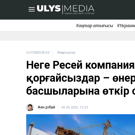
#қаңтар қақтығысы
#Украин
ULYSMEDIA.KZ
Жаңалықтар
Неге Ресей компани
қорғайсыздар – өнер
басшыларына өткір
Аян Өрібай
05.05.2025, 13:23