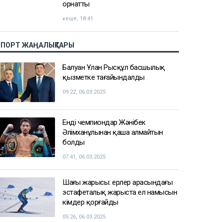
орнатты
кеше, 18:41
СПОРТ ЖАҢАЛЫҚТАРЫ
Балуан Ұлан Рысқұл басшылық
қызметке тағайындалды
09:22, 06.03.2025
Енді чемпиондар Жәнібек
Әлімханұлынан қаша алмайтын
болды
07:41, 06.03.2025
Шаңғы жарысы: ерлер арасындағы
эстафеталық жарыста ел намысын
кімдер қорғайды
05:26, 06.03.2025