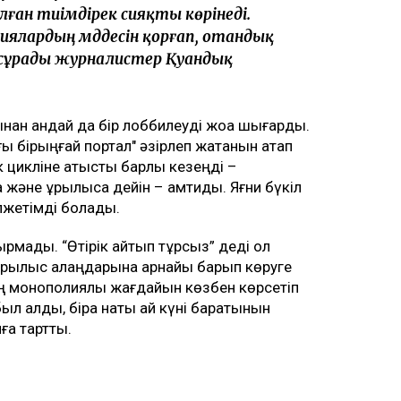
ған тиімдірек сияқты көрінеді.
иялардың мүддесін қорғап, отандық
п сұрады журналистер Қуандық
ан қандай да бір лоббилеуді жоққа шығарды.
 бірыңғай портал" әзірлеп жатқанын атап
 цикліне қатысты барлық кезеңді –
әне құрылысқа дейін – қамтиды. Яғни бүкіл
олжетімді болады.
ырмады. “Өтірік айтып тұрсыз” деді ол
құрылыс алаңдарына арнайы барып көруге
ің монополиялық жағдайын көзбен көрсетіп
л алды, бірақ нақты қай күні баратынын
ға тартты.