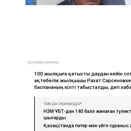
Ulysmedia коллажы
100 жылқыға қатысты даудан кейін со
ақтөбелік жылқышы Рахат Сәрсеновке 
баспананың кілті табысталды, деп ха
ТАҒЫ ДА ОҚЫҢЫЗДАР
НЗМ ҰБТ-дан 140 балл жинаған түлект
шығарды
Қазақстанда пәтер мен үйге сұраныс 