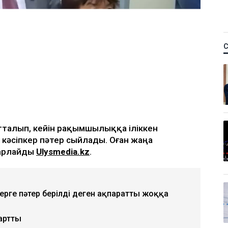
тталып, кейін рақымшылыққа іліккен
кәсіпкер пәтер сыйлады. Оған жаңа
барлайды
Ulysmedia.kz
.
ерге пәтер берілді деген ақпаратты жоққа
артты