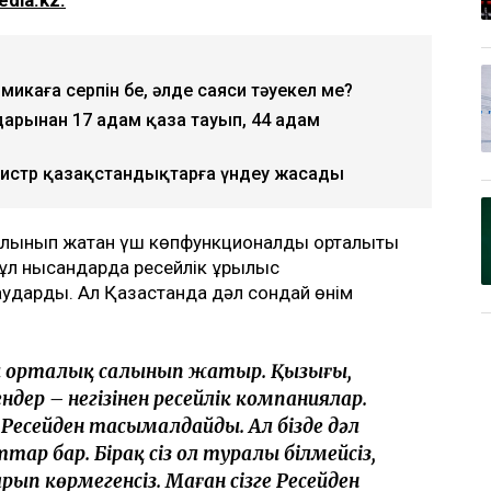
омикаға серпін бе, әлде саяси тәуекел ме?
арынан 17 адам қаза тауып, 44 адам
нистр қазақстандықтарға үндеу жасады
алынып жатқан үш көпфункционалды орталықты
ұл нысандарда ресейлік құрылыс
дарды. Ал Қазақстанда дәл сондай өнім
ы орталық салынып жатыр. Қызығы,
дер – негізінен ресейлік компаниялар.
есейден тасымалдайды. Ал бізде дәл
ар бар. Бірақ сіз ол туралы білмейсіз,
рып көрмегенсіз. Маған сізге Ресейден