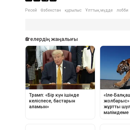
Ресей
Өзбекстан
құрылыс
Ұлттық мүдде
лобби