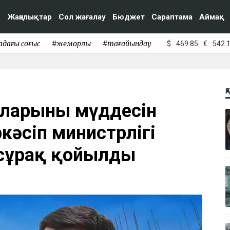
Жаңалықтар
Сол жағалау
Бюджет
Сараптама
Аймақ
адағы соғыс
#жемқорлық
#тағайындау
$
469.85
€
542.
Қ
яларының мүддесін
кәсіп министрлігі
 сұрақ қойылды