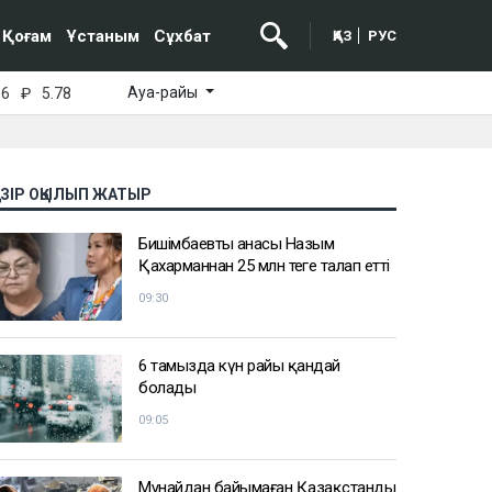
Қоғам
Ұстаным
Сұхбат
ҚАЗ
РУС
Ауа-райы
16
₽
5.78
АЗІР ОҚЫЛЫП ЖАТЫР
Бишімбаевтың анасы Назым
Қахарманнан 25 млн теңге талап етті
09:30
6 тамызда күн райы қандай
болады
09:05
Мұнайдан байымаған Қазақстанды