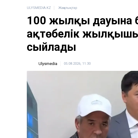
ULYSMEDIA.KZ
Жаңалықтар
100 жылқы дауына 
ақтөбелік жылқышығ
сыйлады
Ulysmedia
05.08.2026, 11:30