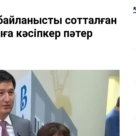
Қ
байланысты сотталған
а кәсіпкер пәтер