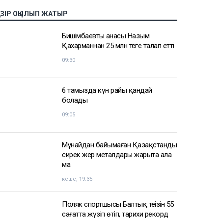
АЗІР ОҚЫЛЫП ЖАТЫР
Бишімбаевтың анасы Назым
Қахарманнан 25 млн теңге талап етті
09:30
6 тамызда күн райы қандай
болады
09:05
Мұнайдан байымаған Қазақстанды
сирек жер металдары жарыта ала
ма
кеше, 19:35
Поляк спортшысы Балтық теңізін 55
сағатта жүзіп өтіп, тарихи рекорд