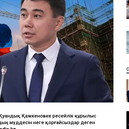
і Қуандық Қажкеновке ресейлік құрылыс
ың мүддесін неге қорғайсыздар деген
edia.kz.