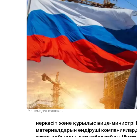
Ұлысмедиа коллажы
Өнеркәсіп және құрылыс вице-министр
материалдарын өндіруші компаниялард
сұрақ қойылды, деп хабарлайды
Ulysm