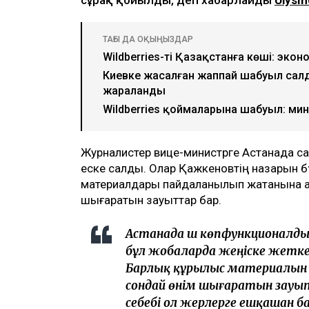
ТАҒЫ ДА ОҚЫҢЫЗДАР
Wildberries-тің Қазақстанға көші: экон
Киевке жасалған жаппай шабуыл салд
жараланды
Wildberries қоймаларына шабуыл: ми
Журналистер вице-министрге Астанада с
еске салды. Олар Қажкеновтің назарын б
материалдары пайдаланылып жатқанына ау
шығаратын зауыттар бар.
Астанада үш көпфункционалд
бұл жобаларда жеңіске жеткен
Барлық құрылыс материалын Р
сондай өнім шығаратын зауытт
себебі ол жерлерге ешқашан ба