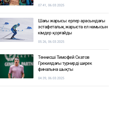
07:41, 06.03.2025
Шаңғы жарысы: ерлер арасындағы
эстафеталық жарыста ел намысын
кімдер қорғайды
05:26, 06.03.2025
Теннисші Тимофей Скатов
Грекиядағы турнирдің ширек
финалына шықты
04:39, 06.03.2025