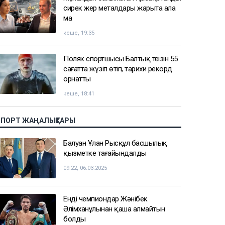
сирек жер металдары жарыта ала
ма
кеше, 19:35
Поляк спортшысы Балтық теңізін 55
сағатта жүзіп өтіп, тарихи рекорд
орнатты
кеше, 18:41
СПОРТ ЖАҢАЛЫҚТАРЫ
Балуан Ұлан Рысқұл басшылық
қызметке тағайындалды
09:22, 06.03.2025
Енді чемпиондар Жәнібек
Әлімханұлынан қаша алмайтын
болды