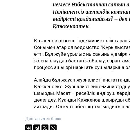
немесе Өзбекстаннан сатып ал
Неліктен сіз шетелдік компан
өндірісті қолдамайсыз? – де
Қажкеновтен.
Қажкенов өз кезегінде министрлік тарапын
Сонымен қатар ол ведомство "Құрылыстағы
өтті. Бұл жүйе құрылыс нысанының өмірлік
жоспарлаудан бастап жобалау, сараптама ж
процесс ашық әрі нарық қатысушыларына қ
Алайда бұл жауап журналисті қанағаттанд
Қажкеновке. Журналист вице-министрді 
шақырды. Мақсат – ресейлік өндірушілерд
дәлелдеу. Қуандық Қажкенов шақыруды қабы
айтпады. Ол күнтізбесінің тығыздығын ал
Достарыңмен бөліс