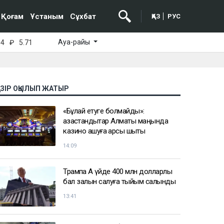
Қоғам
Ұстаным
Сұхбат
ҚАЗ
РУС
Ауа-райы
64
₽
5.71
АЗІР ОҚЫЛЫП ЖАТЫР
«Бұлай етуге болмайды»:
қазақстандықтар Алматы маңында
казино ашуға қарсы шықты
14:09
Трампқа Ақ үйде 400 млн долларлық
бал залын салуға тыйым салынды
13:41