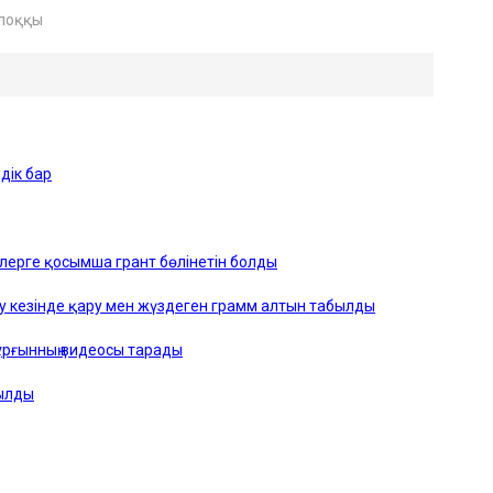
лоққы