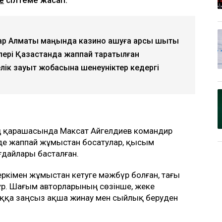
қтар Алматы маңында казино ашуға қарсы шықты
лері Қазақстанда жаппай таратылған
лік зауыт жобасына шенеуніктер кедергі
ң қарашасында Максат Айгелдиев командир
мде жаппай жұмыстан босатулар, қысым
ғдайлары басталған.
ркімен жұмыстан кетуге мәжбүр болған, тағы
ұр. Шағым авторларының сөзінше, жеке
қа заңсыз ақша жинау мен сыйлық беруден