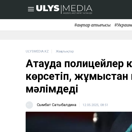
#қаңтар қақтығысы
#Украин
ULYSMEDIA.KZ
Жаңалықтар
Ақтауда полицейлер ко
көрсетіп, жұмыстан н
мәлімдеді
Сымбат Сатыбалдина
12.05.2025, 08:51