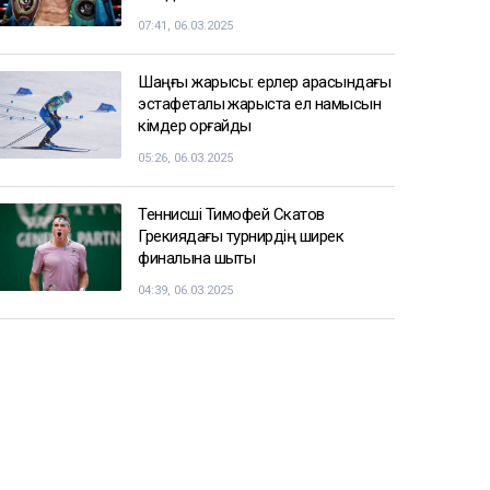
12:15
СПОРТ ЖАҢАЛЫҚТАРЫ
Балуан Ұлан Рысқұл басшылық
қызметке тағайындалды
09:22, 06.03.2025
Енді чемпиондар Жәнібек
Әлімханұлынан қаша алмайтын
болды
07:41, 06.03.2025
Шаңғы жарысы: ерлер арасындағы
эстафеталық жарыста ел намысын
кімдер қорғайды
05:26, 06.03.2025