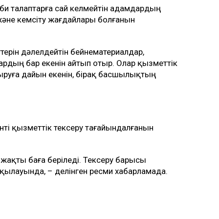
би талаптарға сай келмейтін адамдардың
және кемсіту жағдайлары болғанын
терін дәлелдейтін бейнематериалдар,
рдың бар екенін айтып отыр. Олар қызметтік
тыруға дайын екенін, бірақ басшылықтың
ті қызметтік тексеру тағайындалғанын
-жақты баға беріледі. Тексеру барысы
ылауында, – делінген ресми хабарламада.