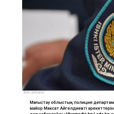
Фото: polisia.kz
Маңғыстау облыстық полиция департаме
майор Максат Айгелдиевтің әрекеттері
деп хабарлайды
Ulysmedia.kz
Lada.kz-к