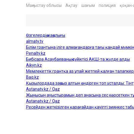
Маңғыстау облысы
Ақтау
шағым
полиция
қоқан-