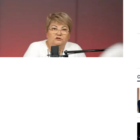
Қ
 керек деп
м фельдшердің күйеуі