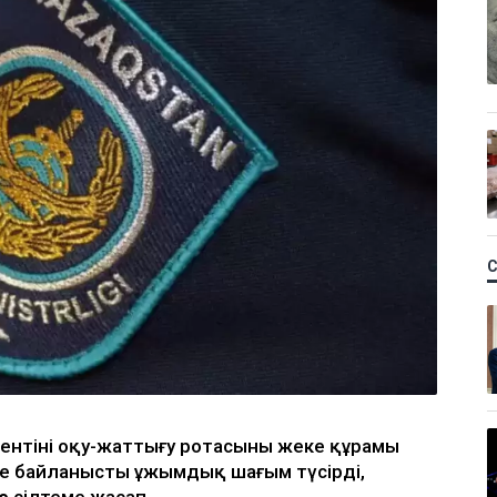
нтінің оқу-жаттығу ротасының жеке құрамы
не байланысты ұжымдық шағым түсірді,
е
сілтеме жасап.