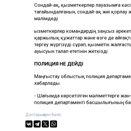
Сондай-ақ, қызметкерлер лауазымға кәсі
тағайындалғанын, сондай-ақ жиі қорлау 
мәлімдеді.
Қызметкерлер командирдің заңсыз әрекет
қаржылық құжаттар және өзге де айғақта
тергеу жүргізуді сұрап, қызметін жалғас
ауысуын талап ететінін жеткізді.
ПОЛИЦИЯ НЕ ДЕЙДІ
Маңғыстау облыстық полиция департамен
хабарлады.
- Шағымда көрсетілген мәліметтерге жан
полиция департаменті басшылығының бақ
Достарыңмен бөліс