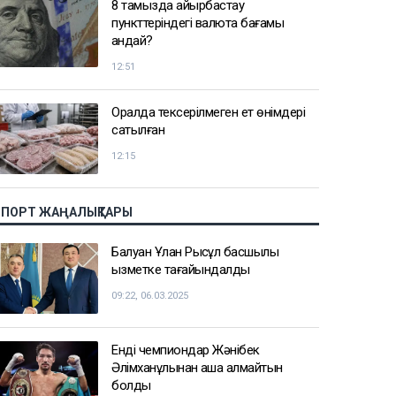
8 тамызда айырбастау
пункттеріндегі валюта бағамы
қандай?
12:51
Оралда тексерілмеген ет өнімдері
сатылған
12:15
СПОРТ ЖАҢАЛЫҚТАРЫ
Балуан Ұлан Рысқұл басшылық
қызметке тағайындалды
09:22, 06.03.2025
Енді чемпиондар Жәнібек
Әлімханұлынан қаша алмайтын
болды