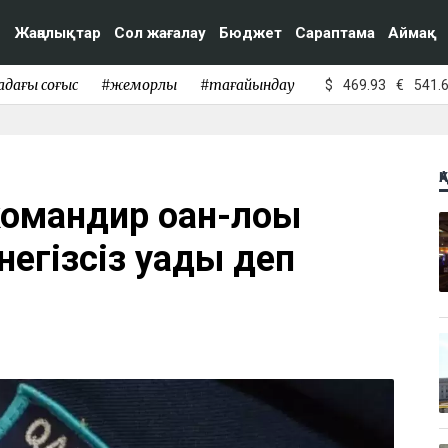
Жаңалықтар
Сол жағалау
Бюджет
Сараптама
Аймақ
адағы соғыс
#жемқорлық
#тағайындау
$
469.93
€
541.
Қ
мандир қоқан-лоққы
егізсіз қуады деп