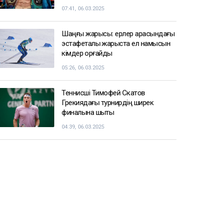
07:41, 06.03.2025
Шаңғы жарысы: ерлер арасындағы
эстафеталық жарыста ел намысын
кімдер қорғайды
05:26, 06.03.2025
Теннисші Тимофей Скатов
Грекиядағы турнирдің ширек
финалына шықты
04:39, 06.03.2025