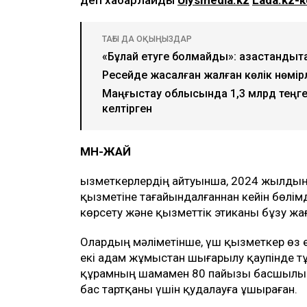
ТАҒЫ ДА ОҚЫҢЫЗДАР
«Бұлай етуге болмайды»: қазақстанды
Ресейде жасалған жалған көлік нөмір
Маңғыстау облысында 1,3 млрд теңге
келтірген
МӘН-ЖАЙ
Қызметкерлердің айтуынша, 2024 жылды
қызметіне тағайындалғаннан кейін бөлі
көрсету және қызметтік этиканы бұзу жа
Олардың мәліметінше, үш қызметкер өз е
екі адам жұмыстан шығарылу қаупінде т
құрамның шамамен 80 пайызы басшылық
бас тартқаны үшін қудалауға ұшыраған.