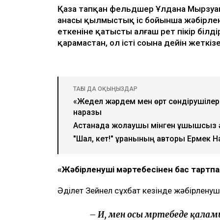
Видеодан алынған кадр
Қаза тапқан фельдшер Ұлдана Мырзуанн
анасы қылмыстық іс бойынша жәбірлен
еткеніне қатысты алғаш рет пікір білд
қарамастан, ол істі соңына дейін жеткі