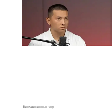
ULYSMEDIA.KZ
Жаңалықтар
«Заңда бір жыл күту
жазылмаған»: марқұ
алғаш рет үн қатты
Ulysmedia
07.08.2026, 13:50