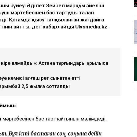
ың күйеуі Әділет Зейнел марқұм әйелінің
уші мәртебесінен бас тартуды талап
ірді. Қоғамда қызу талқыланған жағдайға
зетінін айтты, деп хабарлайды
Ulysmedia.kz
.