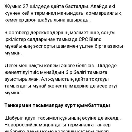
Жұмыс 27 шілдеде қайта басталды. Алайда екі
күннен кейін терминал маңындағы коммерциялық
кемелер дрон шабуылына ұшырады.
Bloomberg дереккөздерінің мәліметінше, соңғы
іркілістер салдарынан тамызда CPC Blend
мұнайының экспорты шамамен үштен бірге азаюы
мүмкін.
Дегенмен нақты көлемі әзірге белгісіз. Шілдеде
жөнелтілуі тиіс мұнайдың бір бөлігі тамызға
ауыстырылған. Ал жұмыстың қайта тоқтауы
тамыздағы мұнай жөнелтілімдеріне де әсер етуі
мүмкін.
Танкермен тасымалдау күрт қымбаттады
Шабуыл қаупі тасымал құнының өсуіне де әкелді.
Новороссийск маңындағы терминалға танкер
жіберуге дайын кеме иелерінің қатары сиреп