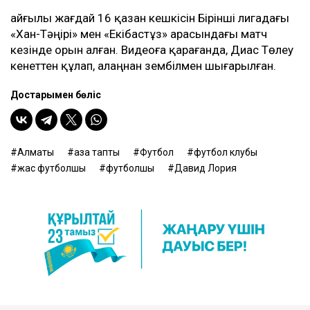
Қайғылы жағдай 16 қазан кешкісін Бірінші лигадағы
«Хан-Тәңірі» мен «Екібастұз» арасындағы матч
кезінде орын алған. Видеоға қарағанда, Диас Төлеу
кенеттен құлап, алаңнан зембілмен шығарылған.
Достарыңмен бөліс
Алматы
қаза тапты
Футбол
футбол клубы
жас футболшы
футболшы
Давид Лория