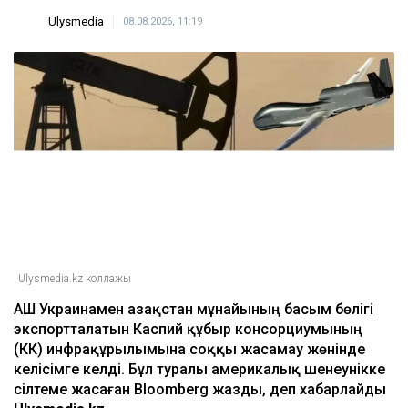
Ulysmedia
08.08.2026, 11:19
Ulysmedia.kz коллажы
АҚШ Украинамен Қазақстан мұнайының басым бөлігі
экспортталатын Каспий құбыр консорциумының
(КҚК) инфрақұрылымына соққы жасамау жөнінде
келісімге келді. Бұл туралы америкалық шенеунікке
сілтеме жасаған Bloomberg жазды, деп хабарлайды