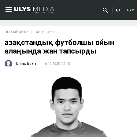
ҚАЗ
РУС
ULYSMEDIA.KZ
Жаңалықтар
Қазақстандық футболшы ойын
алаңында жан тапсырды
Ілияс Бақыт
16.10.2025, 22:15