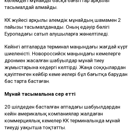
көлемдегі мұнайды басқа бағыттар арқылы
тасымалдай алмайды.
КҚК жүйесі арқылы әлемдік мұнайдың шамамен 2
пайызы тасымалданады. Оның едәуір бөлігі
Еуропадағы сатып алушыларға жөнелтіледі.
Кейінгі апталарда терминал маңындағы жағдай күрт
шиеленісті. Новороссийск маңындағы кемелерге
дронмен жасалған шабуылдар мұнай тиеу
жұмыстарына кедергі келтірді. Жаңа соққылардан
қауіптенген кейбір кеме иелері бұл бағытқа барудан
бас тарта бастаған.
Мұнай тасымалына әсер етті
20 шілдеден басталған аптадағы шабуылдардан
кейін америкалық компаниялар жалдаған
коммерциялық кемелер КҚК терминалында мұнай
тиеуді уақытша тоқтатты.