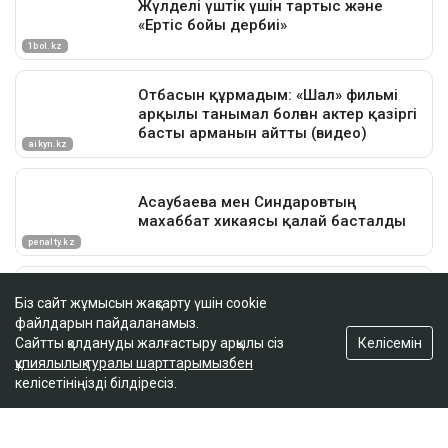
Біз сайт жұмысын жақсарту үшін cookie
файлдарын пайдаланамыз.
Келісемін
Сайтты қолдануды жалғастыру арқылы сіз
құпиялылық туралы шарттарымызбен
келісетініңізді білдіресіз.