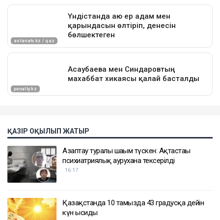
ҚАЗІР ОҚЫЛЫП ЖАТЫР
Азаптау туралы шағым түскен: Ақтастағы
психиатриялық аурухана тексерілді
16:17
Қазақстанда 10 тамызда 43 градусқа дейін
күн ысиды