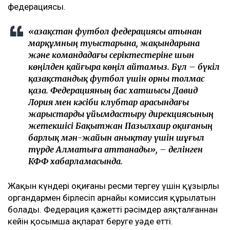
федерациясы.
«Қазақстан футбол федерациясы атынан
марқұмның туыстарына, жақындарына
және командадағы серіктестеріне шын
көңілден қайғыра көңіл айтамыз. Бұл – бүкіл
қазақстандық футбол үшін орны толмас
қаза. Федерацияның бас хатшысы Давид
Лория мен кәсіби клубтар арасындағы
жарыстарды ұйымдастыру дирекциясының
жетекшісі Бақытжан Пазылхаир оқиғаның
барлық мән-жайын анықтау үшін шұғыл
түрде Алматыға аттанады», – делінген
КФФ хабарламасында.
Жақын күндері оқиғаны ресми тергеу үшін құзырлы
органдармен бірлесіп арнайы комиссия құрылатын
болады. Федерация қажетті рәсімдер аяқталғаннан
кейін қосымша ақпарат беруге уәде етті.