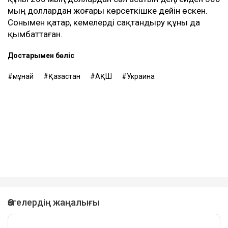
мың доллардан жоғары көрсеткішке дейін өскен.
Сонымен қатар, кемелерді сақтандыру құны да
қымбаттаған.
Достарыңмен бөліс
мұнай
Қазақстан
АҚШ
Украина