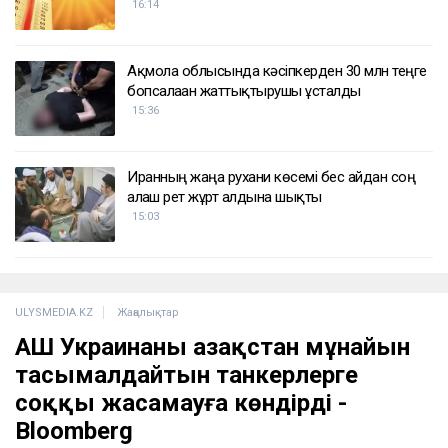
16:14
Ақмола облысында кәсіпкерден 30 млн теңге
бопсалаған жаттықтырушы ұсталды
15:36
Иранның жаңа рухани көсемі бес айдан соң
алғаш рет жұрт алдына шықты
15:03
ULYSMEDIA.KZ
Жаңалықтар
АҚШ Украинаны Қазақстан мұнайын
тасымалдайтын танкерлерге
соққы жасамауға көндірді -
Bloomberg