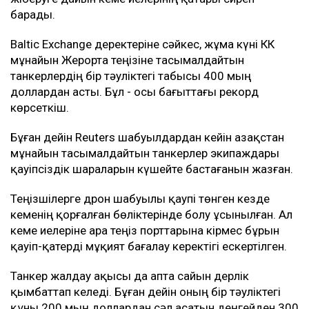
барады.
Baltic Exchange деректеріне сәйкес, жұма күні КҚК
мұнайын Жерорта теңізіне тасымалдайтын
танкерлердің бір тәуліктегі табысы 400 мың
доллардан асты. Бұл - осы бағыттағы рекорд
көрсеткіш.
Бұған дейін Reuters шабуылдардан кейін Қазақстан
мұнайын тасымалдайтын танкерлер экипаждары
қауіпсіздік шараларын күшейте бастағанын жазған.
Теңізшілерге дрон шабуылы қаупі төнген кезде
кеменің қорғалған бөліктерінде болу ұсынылған. Ал
кеме иелеріне Қара теңіз порттарына кірмес бұрын
қауіп-қатерді мұқият бағалау керектігі ескертілген.
Танкер жалдау ақысы да апта сайын дерлік
қымбаттап келеді. Бұған дейін оның бір тәуліктегі
құны 200 мың доллардан сәл асатын деңгейден 300