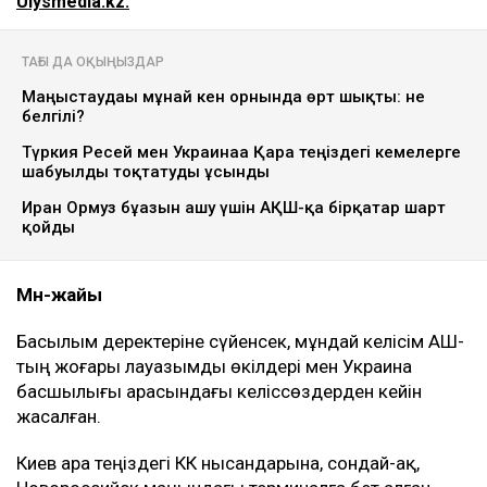
Ulysmedia.kz.
ТАҒЫ ДА ОҚЫҢЫЗДАР
Маңғыстаудағы мұнай кен орнында өрт шықты: не
белгілі?
Түркия Ресей мен Украинаға Қара теңіздегі кемелерге
шабуылды тоқтатуды ұсынды
Иран Ормуз бұғазын ашу үшін АҚШ-қа бірқатар шарт
қойды
Мән-жайы
Басылым деректеріне сүйенсек, мұндай келісім АҚШ-
тың жоғары лауазымды өкілдері мен Украина
басшылығы арасындағы келіссөздерден кейін
жасалған.
Киев Қара теңіздегі КҚК нысандарына, сондай-ақ,