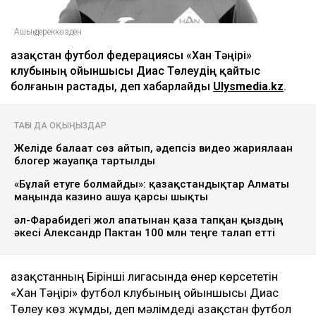
Ашық дереккөзден
Қазақстан футбол федерациясы «Хан Тәңірі»
клубының ойыншысы Диас Төлеудің қайтыс
болғанын растады, деп хабарлайды
Ulysmedia.kz
.
ТАҒЫ ДА ОҚЫҢЫЗДАР
Желіде балағат сөз айтып, әдепсіз видео жариялаған
блогер жауапқа тартылды
«Бұлай етуге болмайды»: қазақстандықтар Алматы
маңында казино ашуға қарсы шықты
әл-Фарабидегі жол апатынан қаза тапқан қыздың
әкесі Александр Пактан 100 млн теңге талап етті
Қазақстанның Бірінші лигасында өнер көрсететін
«Хан Тәңірі» футбол клубының ойыншысы Диас
Төлеу көз жұмды, деп мәлімдеді Қазақстан футбол