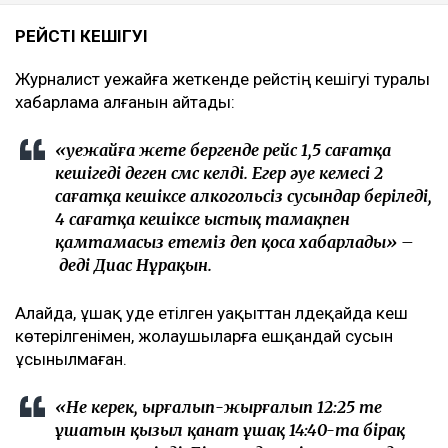
РЕЙСТІҢ КЕШІГУІ
Журналист әуежайға жеткенде рейстің кешігуі туралы
хабарлама алғанын айтады:
«Әуежайға жете бергенде рейс 1,5 сағатқа
кешігеді деген смс келді. Егер әуе кемесі 2
сағатқа кешіксе алкогольсіз сусындар беріледі,
4 сағатқа кешіксе ыстық тамақпен
қамтамасыз етеміз деп қоса хабарлады» –
деді Диас Нұрақын.
Алайда, ұшақ уәде етілген уақыттан әлдеқайда кеш
көтерілгенімен, жолаушыларға ешқандай сусын
ұсынылмаған.
«Не керек, ырғалып-жырғалып 12:25 те
ұшатын қызыл қанат ұшақ 14:40-та бірақ