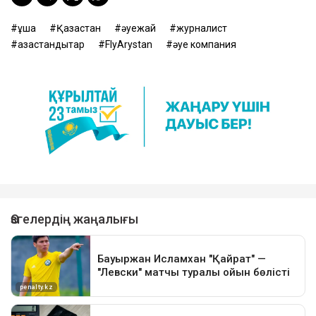
ұшақ
Қазақстан
әуежай
журналист
қазақстандықтар
FlyArystan
әуе компания