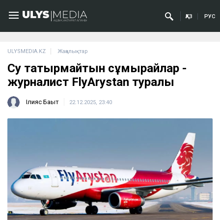
ҚАЗ
РУС
ULYSMEDIA.KZ
Жаңалықтар
Су татырмайтын сұмырайлар -
журналист FlyArystan туралы
Ілияс Бақыт
22.12.2025, 23:40