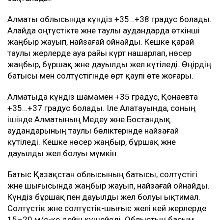
Алматы облысында күндіз +35…+38 градус болады.
Алайда оңтүстікте және таулы аудандарда өткінші
жаңбыр жауып, найзағай ойнайды. Кешке қарай
таулы жерлерде ауа райы күрт нашарлап, нөсер
жаңбыр, бұршақ және дауылды жел күтіледі. Өңірдің
батысы мен солтүстігінде өрт қаупі өте жоғары.
Алматыда күндіз шамамен +35 градус, Қонаевта
+35…+37 градус болады. Іле Алатауында, соның
ішінде Алматының Медеу және Бостандық
аудандарының таулы бөліктерінде найзағай
күтіледі. Кешке нөсер жаңбыр, бұршақ және
дауылды жел болуы мүмкін.
Батыс Қазақстан облысының батысы, солтүстігі
және шығысында жаңбыр жауып, найзағай ойнайды.
Күндіз бұршақ пен дауылды жел болуы ықтимал.
Солтүстік және солтүстік-шығыс желі кей жерлерде
15–20 м/с-ке дейін күшейеді. Облыстың басым