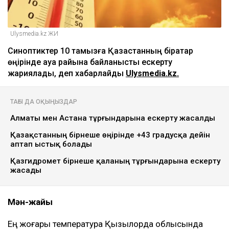
Ulysmedia.kz ЖИ
Синоптиктер 10 тамызға Қазақстанның бірқатар
өңірінде ауа райына байланысты ескерту
жариялады, деп хабарлайды
Ulysmedia.kz.
ТАҒЫ ДА ОҚЫҢЫЗДАР
Алматы мен Астана тұрғындарына ескерту жасалды
Қазақстанның бірнеше өңірінде +43 градусқа дейін
аптап ыстық болады
Қазгидромет бірнеше қаланың тұрғындарына ескерту
жасады
Мән-жайы
Ең жоғары температура Қызылорда облысында