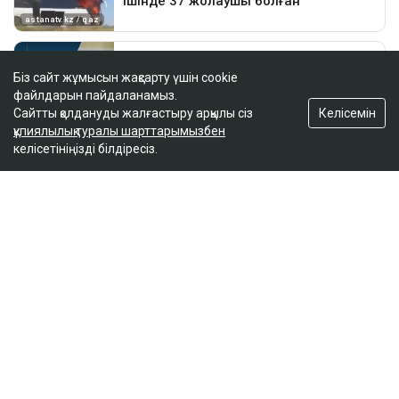
Біз сайт жұмысын жақсарту үшін cookie
файлдарын пайдаланамыз.
Келісемін
Сайтты қолдануды жалғастыру арқылы сіз
құпиялылық туралы шарттарымызбен
келісетініңізді білдіресіз.
ҚАЗІР ОҚЫЛЫП ЖАТЫР
Йемендік хуситтер Сауд Арабиясындағы мұнай