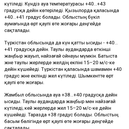
күтіледі. Күндіз ауа температурасы +40…+43
градусқа дейін көтеріледі. Қызылорда қаласында
+40…+41 градус болады. Облыстың бүкіл
аумағында өрт қаупі өте жоғары деңгейде
сақталады.
Түркістан облысында да күн қатты ысиды - +40…
+41 градусқа дейін. Таулы аудандарда өткінші
жаңбыр жауып, найзағай ойнауы мүмкін. Батыста
және таулы жерлерде желдің екпіні 15–20 м/с-ке
дейін күшейеді. Түркістан қаласында шамамен +40
градус және екпінді жел күтіледі. Шымкентте өрт
қаупі өте жоғары.
Жамбыл облысында ауа +38…+40 градусқа дейін
ысиды. Таулы аудандарда жаңбыр мен найзағай
күтіледі, кей жерлерде жел 15–20 м/с-ке дейін
күшейеді. Таразда +38 градус болады. Облыстың
басым бөлігінде өрт қаупі өте жоғары деңгейде
сақталады.