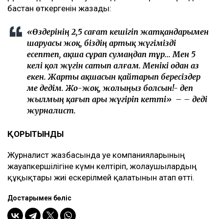
бастан өткергенін жазады:
«Өздерінің 2,5 сағат кешігіп жатқандарымен
шаруасы жоқ, біздің артық жүгімізді
есептеп, ақша сұрап сумаңдап тұр... Мен 5
келі қол жүгін сатып алғам. Менікі одан аз
екен. Жарты ақшасын қайтарып бересіздер
ме дедім. Жо-жоқ, жолыңыз болсын!- деп
жылмың қағып ары жүгіріп кетті» – – деді
журналист.
ҚОРЫТЫНДЫ
Журналист жазбасында әуе компанияларының
жауапкершілігіне күмән келтіріп, жолаушылардың
құқықтары жиі ескерілмей қалатынын атап өтті.
Достарыңмен бөліс