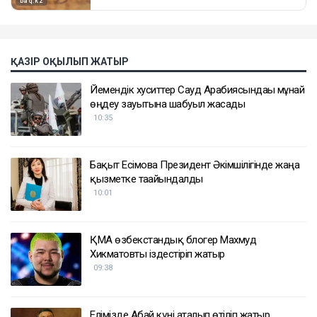
ҚАЗІР ОҚЫЛЫП ЖАТЫР
Йемендік хуситтер Сауд Арабиясындағы мұнай
өңдеу зауытына шабуыл жасады
10:35
Бақыт Есімова Президент Әкімшілігінде жаңа
қызметке тағайындалды
10:01
ҚМА өзбекстандық блогер Махмуд
Хикматовты іздестіріп жатыр
09:38
Елімізде Абай күні аталып өтіліп жатыр