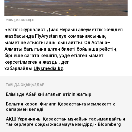
Ашық дереккөзден
Белгілі журналист Диас Нұрақын әлеуметтік желідегі
жазбасында FlyArystan әуе компаниясының
қызметіне қатысты ашық сын айтты. Ол Астана–
Алматы бағытына алған билеті бойынша рейстің
бірнеше сағатқа кешігіп, уәде етілген қызмет
көрсетілмегенін жазды, деп
хабарлайды
Ulysmedia.kz
.
ТАҒЫ ДА ОҚЫҢЫЗДАР
Елімізде Абай күні аталып өтіліп жатыр
Бельгия королі Филипп Қазақстанға мемлекеттік
сапармен келеді
АҚШ Украинаны Қазақстан мұнайын тасымалдайтын
танкерлерге соққы жасамауға көндірді - Bloomberg