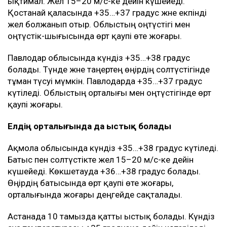
ықтимал. Жел 15–20 м/с-ке дейін күшейеді.
Қостанай қаласында +35…+37 градус және екпінді
жел болжанып отыр. Облыстың оңтүстігі мен
оңтүстік-шығысында өрт қаупі өте жоғары.
Павлодар облысында күндіз +35…+38 градус
болады. Түнде және таңертең өңірдің солтүстігінде
тұман түсуі мүмкін. Павлодарда +35…+37 градус
күтіледі. Облыстың орталығы мен оңтүстігінде өрт
қаупі жоғары.
Елдің орталығында да ыстық болады
Ақмола облысында күндіз +35…+38 градус күтіледі.
Батыс пен солтүстікте жел 15–20 м/с-ке дейін
күшейеді. Көкшетауда +36…+38 градус болады.
Өңірдің батысында өрт қаупі өте жоғары,
орталығында жоғары деңгейде сақталады.
Астанада 10 тамызда қатты ыстық болады. Күндіз