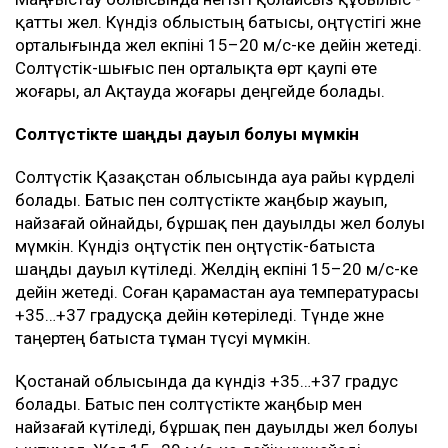
қатты жел. Күндіз облыстың батысы, оңтүстігі және
орталығында жел екпіні 15–20 м/с-ке дейін жетеді.
Солтүстік-шығыс пен орталықта өрт қаупі өте
жоғары, ал Ақтауда жоғары деңгейде болады.
Солтүстікте шаңды дауыл болуы мүмкін
Солтүстік Қазақстан облысында ауа райы күрделі
болады. Батыс пен солтүстікте жаңбыр жауып,
найзағай ойнайды, бұршақ пен дауылды жел болуы
мүмкін. Күндіз оңтүстік пен оңтүстік-батыста
шаңды дауыл күтіледі. Желдің екпіні 15–20 м/с-ке
дейін жетеді. Соған қарамастан ауа температурасы
+35…+37 градусқа дейін көтеріледі. Түнде және
таңертең батыста тұман түсуі мүмкін.
Қостанай облысында да күндіз +35…+37 градус
болады. Батыс пен солтүстікте жаңбыр мен
найзағай күтіледі, бұршақ пен дауылды жел болуы