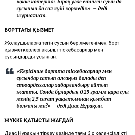
көкке көтерілді. Бірақ уәде етілген суын да
сусынын да сол күйі көрмедік» – деді
журналист.
БОРТТАҒЫ ҚЫЗМЕТ
Жолаушыларға тегін сусын берілмегенімен, борт
қызметкерлері ақылы тіскебасарлар мен
сусындарды ұсынған.
«Керісінше бортта тіскебасарлар мен
сусындар сатып алсаңыз болады деп
стюардессалар хабарландыру айтып
жатты. Сонда бұлардың 0.25 грамм қара суы
менің 2,5 сағат уақытымнан қымбат
болғаны ма?» – деді Диас Нұрақын.
ЖҮККЕ ҚАТЫСТЫ ЖАҒДАЙ
Диас Нұрақын тіркеу кезінде тағы бір келеңсіздікті