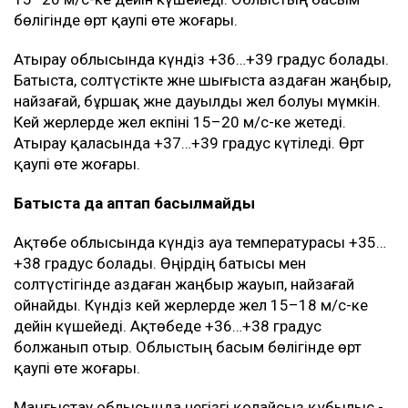
бөлігінде өрт қаупі өте жоғары.
Атырау облысында күндіз +36…+39 градус болады.
Батыста, солтүстікте және шығыста аздаған жаңбыр,
найзағай, бұршақ және дауылды жел болуы мүмкін.
Кей жерлерде жел екпіні 15–20 м/с-ке жетеді.
Атырау қаласында +37…+39 градус күтіледі. Өрт
қаупі өте жоғары.
Батыста да аптап басылмайды
Ақтөбе облысында күндіз ауа температурасы +35…
+38 градус болады. Өңірдің батысы мен
солтүстігінде аздаған жаңбыр жауып, найзағай
ойнайды. Күндіз кей жерлерде жел 15–18 м/с-ке
дейін күшейеді. Ақтөбеде +36…+38 градус
болжанып отыр. Облыстың басым бөлігінде өрт
қаупі өте жоғары.
Маңғыстау облысында негізгі қолайсыз құбылыс -