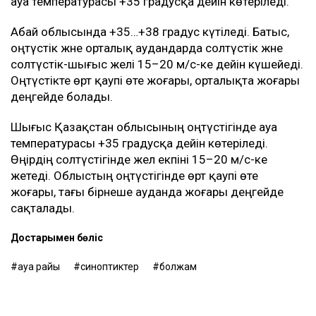
ауа температурасы +35 градусқа дейін көтеріледі.
Абай облысында +35…+38 градус күтіледі. Батыс,
оңтүстік және орталық аудандарда солтүстік және
солтүстік-шығыс желі 15–20 м/с-ке дейін күшейеді.
Оңтүстікте өрт қаупі өте жоғары, орталықта жоғары
деңгейде болады.
Шығыс Қазақстан облысының оңтүстігінде ауа
температурасы +35 градусқа дейін көтеріледі.
Өңірдің солтүстігінде жел екпіні 15–20 м/с-ке
жетеді. Облыстың оңтүстігінде өрт қаупі өте
жоғары, тағы бірнеше ауданда жоғары деңгейде
сақталады.
Достарыңмен бөліс
ауа райы
синоптиктер
болжам