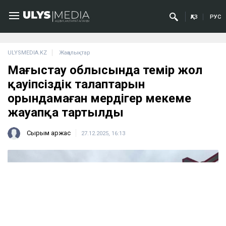
ҚАЗ
РУС
ULYSMEDIA.KZ
Жаңалықтар
Маңғыстау облысында темір жол
қауіпсіздік талаптарын
орындамаған мердігер мекеме
жауапқа тартылды
Сырым Қаржас
27.12.2025, 16:13