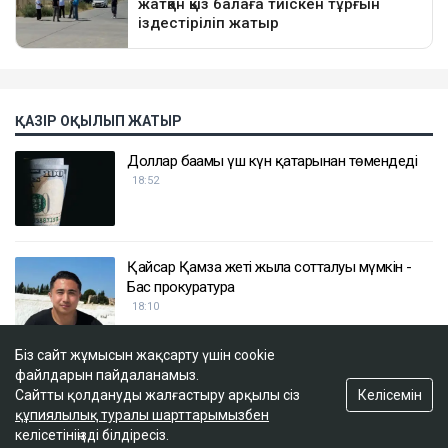
ҚАЗІР ОҚЫЛЫП ЖАТЫР
Доллар бағамы үш күн қатарынан төмендеді
18:52
Қайсар Қамза жеті жылға сотталуы мүмкін -
Бас прокуратура
18:10
Біз сайт жұмысын жақсарту үшін cookie
Қазақстанда кімдер 2,4 млн теңге жалақы
файлдарын пайдаланамыз.
күтеді
Келісемін
Сайтты қолдануды жалғастыру арқылы сіз
17:59
құпиялылық туралы шарттарымызбен
келісетініңізді білдіресіз.