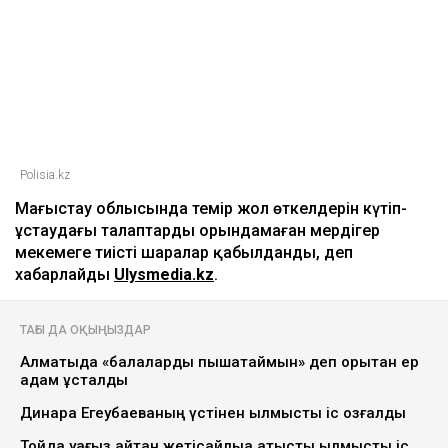
Polisia.kz
Маңғыстау облысында темір жол өткелдерін күтіп-
ұстаудағы талаптарды орындамаған мердігер
мекемеге тиісті шаралар қабылданды, деп
хабарлайды
Ulysmedia.kz
.
ТАҒЫ ДА ОҚЫҢЫЗДАР
Алматыда «балаларды пышақтаймын» деп қорқытқан ер
адам ұсталды
Динара Егеубаеваның үстінен қылмыстық іс қозғалды
Тойда уағыз айтқан жетісайлыққа қатысты қылмыстық іс