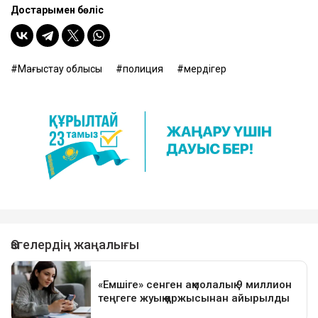
Достарыңмен бөліс
Маңғыстау облысы
полиция
мердігер