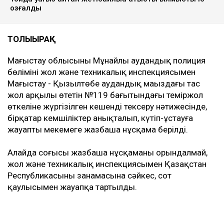
қозғалды
ТОЛЫҒЫРАҚ
Маңғыстау облысының Мұнайлы аудандық полиция
бөлімінің жол және техникалық инспекциясымен
Маңғыстау - Қызылтөбе аудандық маңыздағы тас
жол арқылы өтетін №119 бағытындағы теміржол
өткеліне жүргізілген кешенді тексеру нәтижесінде,
бірқатар кемшіліктер анықталып, күтіп-ұстауға
жауапты мекемеге жазбаша нұсқама берілді.
Алайда соңғысы жазбаша нұсқаманы орындалмай,
жол және техникалық инспекциясымен Қазақстан
Республикасының заңнамасына сәйкес, сот
қаулысымен жауапқа тартылды.