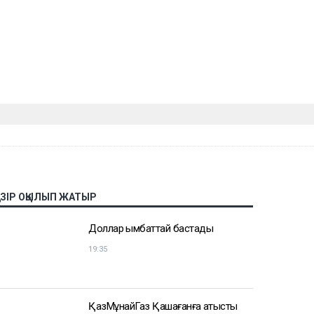
АЗІР ОҚЫЛЫП ЖАТЫР
Доллар қымбаттай бастады
19:35
ҚазМұнайГаз Қашағанға қатысты