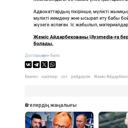
Адвокаттардың пікірінше, мүлікті жымқыру
мүлікті иемдену және ысырап ету бабы бой
жүзеге аспаған. Іс жабылып, материалдар
Жеміс Айдарбекованың Ulysmedia-ға б
болады.
Достарыңмен бөліс
бизнес
кәсіпкер
сот
рейдерлік
Жеміс Айдарбеко