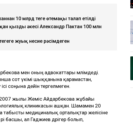
аннан 10 млрд теңге өтемақы талап етілді
қан қыздың әкесі Александр Пактан 100 млн
еңгеге жуық несие рәсімдеген
йдарбекова мен оның адвокаттары мәлімдеді.
ынша сот үкімі шыққанына қарамастан,
сі соңына дейін тергелмеген.
 2007 жылы Жеміс Айдарбекова жұбайы
атологиялық клиникасын ашқан. Шамамен 20
да табысты медициналық орталықтар желісіне
рі басшы, ал Гаджиев дәрігер болып,