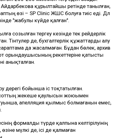
де Айдарбекова құрылтайшы ретінде танылған,
аптың өзі – SP Clinic ЖШС болуға тиіс еді. Дәл
інде "жабулы күйде қалған".
лға созылған тергеу кезінде тек рейдерлік
н. Тінтулер де, бухгалтерлік құжаттарды алу
раптама да жасалмаған. Бұдан бөлек, архив
от орындаушысының әрекеттеріне қатысты
ні анықталған.
у дерегі бойынша іс тоқтатылған.
қ соттың жекеше қаулысын жоюымен
йтуынша, апелляция қылмыс болмағанын емес,
.
сінің формалды түрде қалпына келтірілуінің
 өзіне мүлкі де, ісі де қалмаған
н.