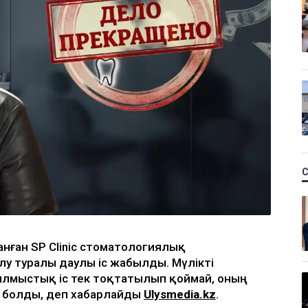
нған SP Clinic стоматологиялық
у туралы даулы іс жабылды. Мүлікті
ылмыстық іс тек тоқтатылып қоймай, оның
і болды, деп хабарлайды
Ulysmedia.kz
.