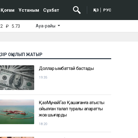
Қоғам
Ұстаным
Сұхбат
ҚАЗ
РУС
Ауа-райы
52
₽
5.73
АЗІР ОҚЫЛЫП ЖАТЫР
Доллар қымбаттай бастады
19:35
ҚазМұнайГаз Қашағанға қатысты
қойылған талап туралы ақпаратты
жоққа шығарды
18:20