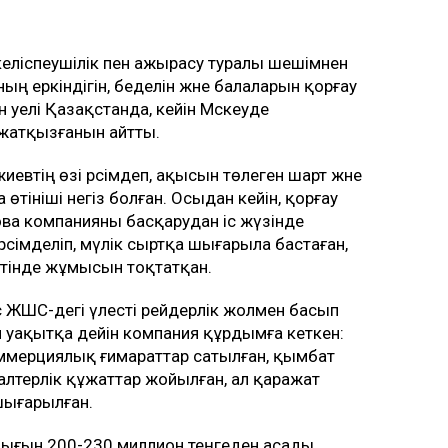
еліспеушілік пен ажырасу туралы шешімнен
ның еркіндігін, беделін және балаларын қорғау
н әуелі Қазақстанда, кейін Мәскеуде
 жатқызғанын айтты.
втің өзі рәсімдеп, ақысын төлеген шарт және
тініші негіз болған. Осыдан кейін, қорғау
а компанияны басқарудан іс жүзінде
 рәсімделіп, мүлік сыртқа шығарыла бастаған,
етінде жұмысын тоқтатқан.
c ЖШС-дегі үлесті рейдерлік жолмен басып
ұл уақытқа дейін компания құрдымға кеткен:
мерциялық ғимараттар сатылған, қымбат
алтерлік құжаттар жойылған, ал қаражат
шығарылған.
 шығын 200-230 миллион теңгеден асады.