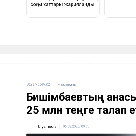
ULYSMEDIA.KZ
Жаңалықтар
Бишімбаевтың анас
25 млн теңге талап е
Ulysmedia
06.08.2026, 09:30