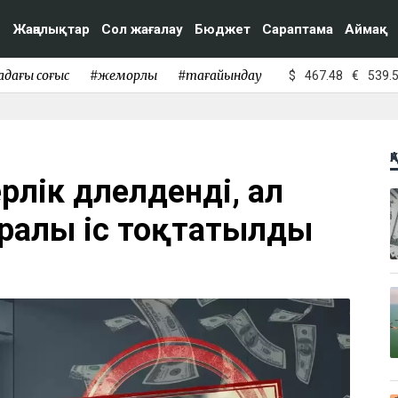
Жаңалықтар
Сол жағалау
Бюджет
Сараптама
Аймақ
адағы соғыс
#жемқорлық
#тағайындау
$
467.48
€
539.
Қ
рлік дәлелденді, ал
ралы іс тоқтатылды