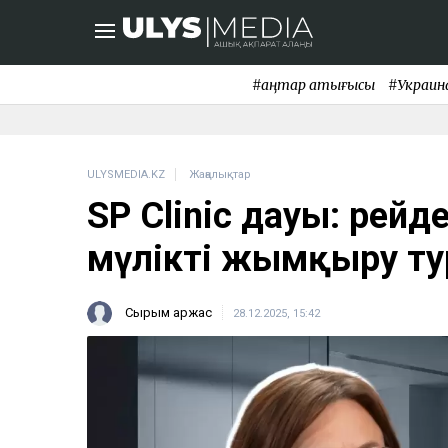
#қаңтар қақтығысы
#Украин
ULYSMEDIA.KZ
Жаңалықтар
SP Clinic дауы: рейде
мүлікті жымқыру ту
Сырым Қаржас
28.12.2025, 15:42