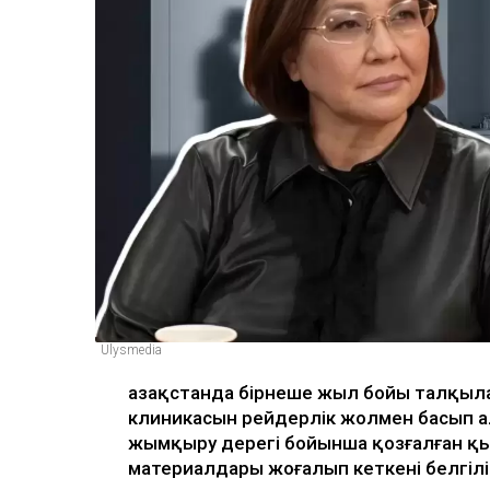
Ulysmedia
Қазақстанда бірнеше жыл бойы талқыла
клиникасын рейдерлік жолмен басып ал
жымқыру дерегі бойынша қозғалған қ
материалдары жоғалып кеткені белгіл