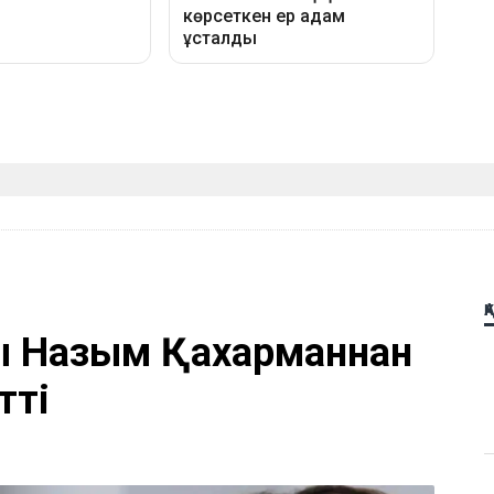
Қ
ы Назым Қахарманнан
тті