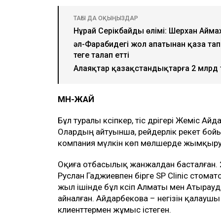
ТАҒЫ ДА ОҚЫҢЫЗДАР
Нұрай Серікбайдың өлімі: Шерхан Аймах
әл-Фарабидегі жол апатынан қаза тап
теңге талап етті
Алаяқтар қазақстандықтарға 2 млрд т
МӘН-ЖАЙ
Бұл туралы кәсіпкер, тіс дәрігері Жеміс А
Олардың айтуынша, рейдерлік әрекет бой
компания мүлкін көп мөлшерде жымқыру і
Оқиға отбасылық жанжалдан басталған.
Руслан Гаджиевпен бірге SP Clinic стом
жыл ішінде бұл кәсіп Алматы мен Атырау
айналған. Айдарбекова – негізін қалаушы ә
клиенттермен жұмыс істеген.