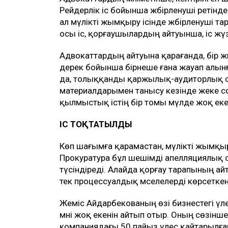
Рейдерлік іс бойынша жәбірленуші ретін
ал мүлікті жымқыру ісінде жәбірленуші тар
осы іс, қорғаушылардың айтуынша, іс жүз
Адвокаттардың айтуына қарағанда, бір жы
дерек бойынша бірнеше ғана жауап алынға
да, толыққанды қаржылық-аудиторлық са
материалдарымен танысу кезінде жеке с
қылмыстық істің бір томы мүлде жоқ еке
ІС ТОҚТАТЫЛДЫ
Көп шағымға қарамастан, мүлікті жымқыр
Прокуратура бұл шешімді апелляциялы
түсіндіреді. Алайда қорғау тарапының а
тек процессуалдық мәселелерді көрсеткен
Жеміс Айдарбекованың өзі бизнестегі үле
мәні жоқ екенін айтып отыр. Оның сөзінше,
компаниядағы 50 пайыз үлес қайтарылға