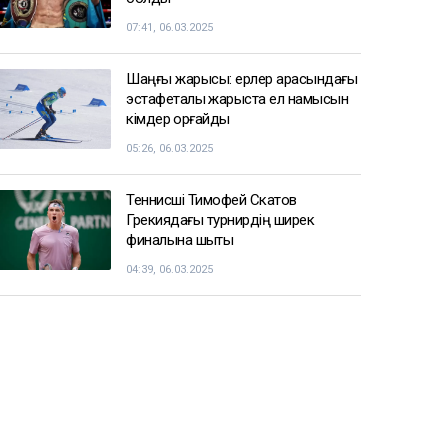
07:41, 06.03.2025
Шаңғы жарысы: ерлер арасындағы
эстафеталық жарыста ел намысын
кімдер қорғайды
05:26, 06.03.2025
Теннисші Тимофей Скатов
Грекиядағы турнирдің ширек
финалына шықты
04:39, 06.03.2025