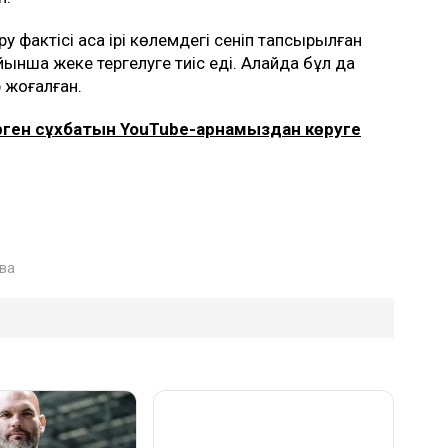
 фактісі аса ірі көлемдегі сеніп тапсырылған
ынша жеке тергелуге тиіс еді. Алайда бұл да
 жоғалған.
ерген сұхбатын YouTube-арнамыздан көруге
ва