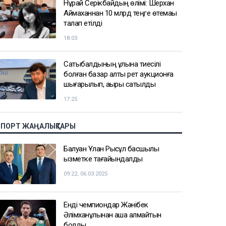
Нұрай Серікбайдың өлімі: Шерхан
Аймаханнан 10 млрд теңге өтемақы
талап етілді
18:03
Сатыбалдының ұлына тиесілі
болған базар алты рет аукционға
шығарылып, ақыры сатылды
17:25
СПОРТ ЖАҢАЛЫҚТАРЫ
Балуан Ұлан Рысқұл басшылық
қызметке тағайындалды
09:22, 06.03.2025
Енді чемпиондар Жәнібек
Әлімханұлынан қаша алмайтын
болды