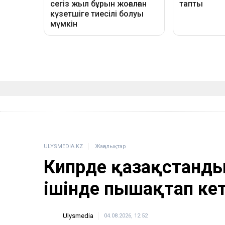
ULYSMEDIA.KZ
Жаңалықтар
Кипрде қазақстанд
ішінде пышақтап кет
Ulysmedia
04.08.2026, 12:52