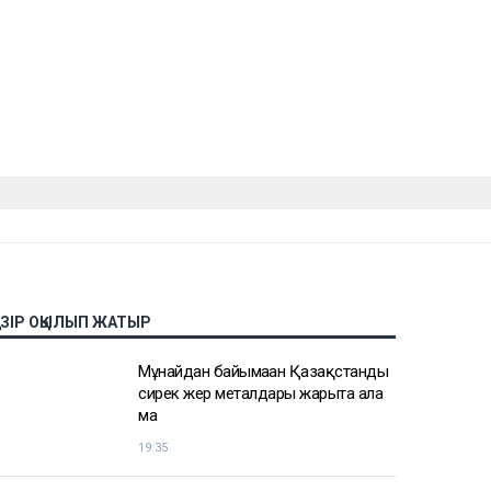
АЗІР ОҚЫЛЫП ЖАТЫР
Мұнайдан байымаған Қазақстанды
сирек жер металдары жарыта ала
ма
19:35