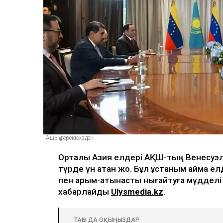
Ашық дереккөзден
Орталық Азия елдері АҚШ-тың Венесуэ
түрде үн қатқан жоқ. Бұл ұстаным аймақ 
пен қарым-қатынасты нығайтуға мүддел
хабарлайды
Ulysmedia.kz
.
ТАҒЫ ДА ОҚЫҢЫЗДАР