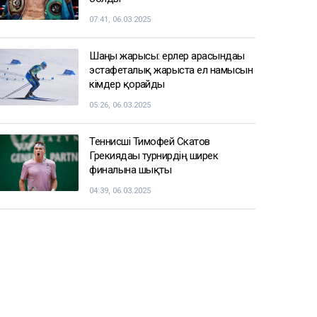
07:41, 06.03.2025
Шаңғы жарысы: ерлер арасындағы
эстафеталық жарыста ел намысын
кімдер қорғайды
05:26, 06.03.2025
Теннисші Тимофей Скатов
Грекиядағы турнирдің ширек
финалына шықты
04:39, 06.03.2025