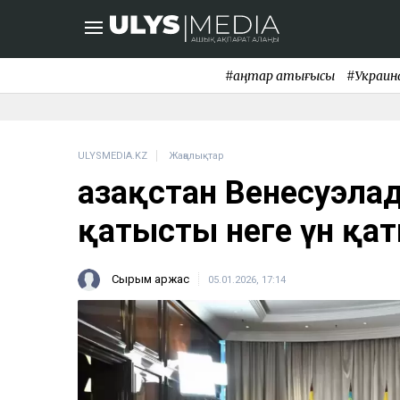
#қаңтар қақтығысы
#Украин
ULYSMEDIA.KZ
Жаңалықтар
Қазақстан Венесуэла
қатысты неге үн қа
Сырым Қаржас
05.01.2026, 17:14