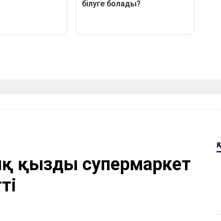
Қ
ық қызды супермаркет
ті