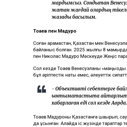
мардымсыз. Сондықтан Венесуэ
жатқан жағдай олардың тікел
жазады басылым.
Тоқаев пен Мадуро
Соған қарамастан, Қазақстан мен Венесуэ
байланыс болған. 2025 жылғы 8 мамырда
пен Николас Мадуро Мәскеуде Жеңіс пара
Сол кезде Тоқаев Венесуэланы «маңызды с
бұл әріптестік нақты емес, әлеуеттік сипат
- Объективті себептерге байл
ынтымақтастықта айтарлықтай
хабарлаған еді сол кезде Ақорда.
Тоқаев Мадуроны Қазақстанға шақырып, с
да ұсынған. Алайда іс жүзінде тараптар те