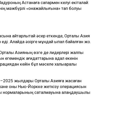
адуроның Астанаға сапармен келуі екіталай:
нің мәжбүрлі «қонақжайлығына» тап болуы
ына айтарлықтай әсер еткенде, Орталық Азия
 еді. Алайда әзірге мұндай ықпал байқалған жоқ.
Орталық Азияның өзге де лидерлері жалпы
н егемендік қағидаттарына адал екенін
рациядан кейін бұл мәселе халықаралық
4–2025 жылдары Орталық Азияға жасаған
және оны Нью-Йоркке жеткізу операциясын
 құқық нормаларының сақталмауына алаңдаушылық