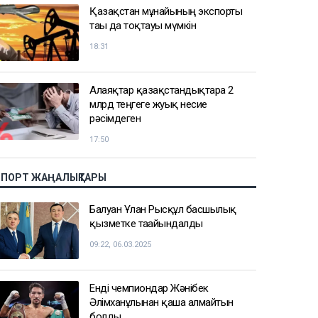
Қазақстан мұнайының экспорты
тағы да тоқтауы мүмкін
18:31
Алаяқтар қазақстандықтарға 2
млрд теңгеге жуық несие
рәсімдеген
17:50
СПОРТ ЖАҢАЛЫҚТАРЫ
Балуан Ұлан Рысқұл басшылық
қызметке тағайындалды
09:22, 06.03.2025
Енді чемпиондар Жәнібек
Әлімханұлынан қаша алмайтын
болды