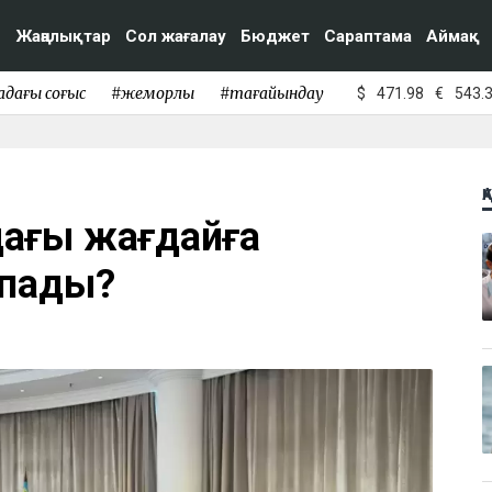
Жаңалықтар
Сол жағалау
Бюджет
Сараптама
Аймақ
адағы соғыс
#жемқорлық
#тағайындау
$
471.98
€
543.
Қ
дағы жағдайға
тпады?