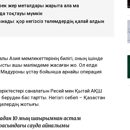
рек жер металдары жарыта ала ма
да тоқтауы мүмкін
ынады: қор негізсіз төлемдердің қалай алдын
ық Азия мемлекеттерінің билігі, оның ішінде
тысты ашық мәлімдеме жасаған жоқ. Ол елде
с Мадуроны ұстау бойынша арнайы операция
еріктестері саналатын Ресей мен Қытай АҚШ
 беруден бас тартты. Негізгі себеп – Қазақстан
делердің жоқтығы.
эладан 10 мың шақырымнан астам
р арасындағы сауда айналымы