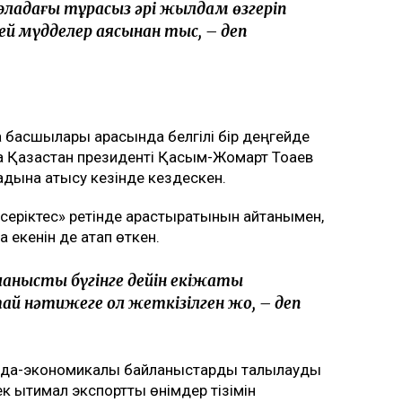
ладағы тұрақсыз әрі жылдам өзгеріп
ей мүдделер аясынан тыс, – деп
ла басшылары арасында белгілі бір деңгейде
 Қазақстан президенті Қасым-Жомарт Тоқаев
дына қатысу кезінде кездескен.
еріктес» ретінде қарастыратынын айтқанымен,
та екенін де атап өткен.
анысты бүгінге дейін екіжақты
 нәтижеге қол жеткізілген жоқ, – деп
ауда-экономикалық байланыстарды талқылауды
к ықтимал экспорттық өнімдер тізімін