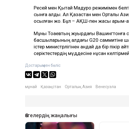
Ресей мен Қытай Мадуро режимімен белгілі
сынға алды. Ал Қазақстан мен Орталық Аз
қосылған жоқ. Бұл – АҚШ-пен жақсы қарым-қ
Мұны Тоқаевтың жуырдағы Вашингтонға с
басшыларының алдағы G20 саммитіне шақ
істер министрлігінен қандай да бір пікір айт
серіктестердің мүддесіне нұқсан келтірме
Достарыңмен бөліс
мұнай
Қазақстан
Орталық Азия
Венесуэла