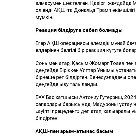
алмасумен шектелген. Қазіргі жағдайда М
ол енді АҚШ-та Дональд Трамп әкімшілігі
мүмкін.
Реакция білдіруге себеп болмады
Егер АҚШ операциясы әлемдік мұнай бағас
елдерінен белгілі бір реакция күтуге болар
Сонымен қатар, Қасым-Жомарт Тоқаев пен 
деңгейде Біріккен Ұлттар Ұйымы ұстанаты
бірнеше рет білдірген. Венесуэладағы опе
деңгейде қызу талқыланды.
БҰҰ Бас хатшысы Антониу Гутерриш, 202
сапарлары барысында, Мадуроны ұстау 
«қауіпті прецедент» деп атап, халықаралық
білдірген.
АҚШ-пен қарым-қатынас басым