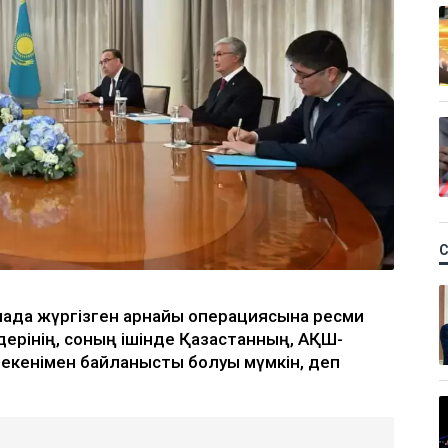
лада жүргізген арнайы операциясына ресми
елдерінің, соның ішінде Қазақстанның, АҚШ-
і екенімен байланысты болуы мүмкін, деп