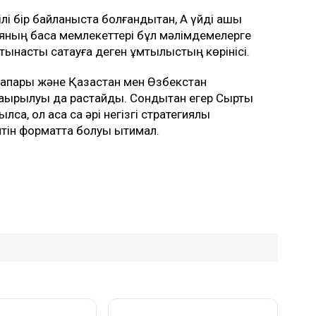
 бір байланыста болғандықтан, Ақ үйді ашық
ияның басқа мемлекеттері бұл мәлімдемелерге
атынасты сақтауға деген ұмтылыстың көрінісі.
апары және Қазақстан мен Өзбекстан
ырылуы да растайды. Сондықтан егер Сыртқы
ылса, ол аса сақ әрі негізгі стратегиялық
йтін форматта болуы ықтимал.