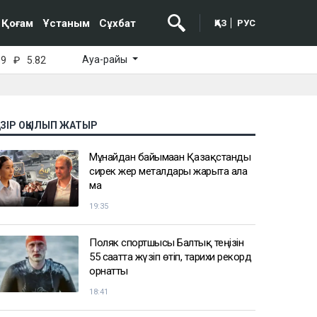
Қоғам
Ұстаным
Сұхбат
ҚАЗ
РУС
Ауа-райы
39
₽
5.82
АЗІР ОҚЫЛЫП ЖАТЫР
Мұнайдан байымаған Қазақстанды
сирек жер металдары жарыта ала
ма
19:35
Поляк спортшысы Балтық теңізін
55 сағатта жүзіп өтіп, тарихи рекорд
орнатты
18:41