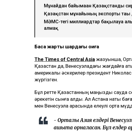
Мұнайдан байымаған Қазақстанды си
Қазақстан мұнайының экспорты тағы 
МӘМС-тегі миллиардтар бақылауға ал
алмақ
Басқа жарты шардағы оқиға
The Times of Central Asia
жазуынша, Ортал
Қазақстан да, Венесуэладағы жағдайға қа
америкалық әскерилер президент Никола
жүргізген.
Бұл ретте Қазақстанның маңызды сауда с
әрекетін сынға алды. Ал Астана нақты баға
мен Венесуэла арасында елеулі ортақ мүд
- Орталық Азия елдері Венесу
қашықта орналасқан. Бұл елде