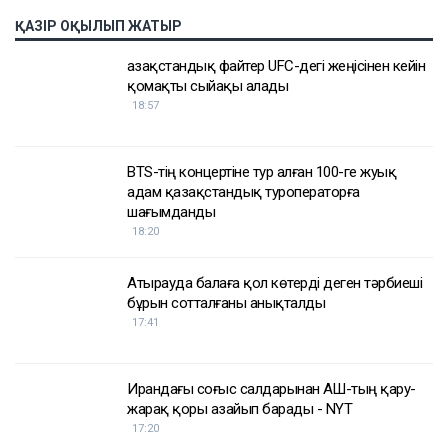
ҚАЗІР ОҚЫЛЫП ЖАТЫР
Қазақстандық файтер UFC-дегі жеңісінен кейін
қомақты сыйақы алады
18:57
BTS-тің концертіне тур алған 100-ге жуық
адам қазақстандық туроператорға
шағымданды
18:20
Атырауда балаға қол көтерді деген тәрбиеші
бұрын сотталғаны анықталды
17:41
Ирандағы соғыс салдарынан АҚШ-тың қару-
жарақ қоры азайып барады - NYT
17:20