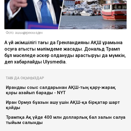
Фото: ашық дереккөзден
Ақ үй әкімшілігі тағы да Гренландияны АҚШ құрамына
қосуға қатысты мәлімдеме жасады. Дональд Трамп
бұл мәселеде әскер қолдануды қарастыруы да мүмкін,
деп хабарлайды Ulysmedia.
ТАҒЫ ДА ОҚЫҢЫЗДАР
Ирандағы соғыс салдарынан АҚШ-тың қару-жарақ
қоры азайып барады - NYT
Иран Ормуз бұғазын ашу үшін АҚШ-қа бірқатар шарт
қойды
Трампқа Ақ үйде 400 млн долларлық бал залын салуға
тыйым салынды