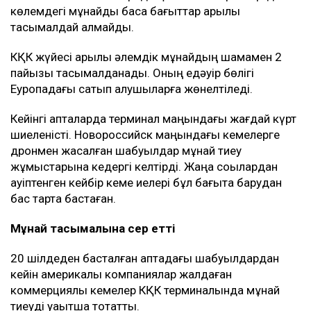
көлемдегі мұнайды басқа бағыттар арқылы
тасымалдай алмайды.
КҚК жүйесі арқылы әлемдік мұнайдың шамамен 2
пайызы тасымалданады. Оның едәуір бөлігі
Еуропадағы сатып алушыларға жөнелтіледі.
Кейінгі апталарда терминал маңындағы жағдай күрт
шиеленісті. Новороссийск маңындағы кемелерге
дронмен жасалған шабуылдар мұнай тиеу
жұмыстарына кедергі келтірді. Жаңа соққылардан
қауіптенген кейбір кеме иелері бұл бағытқа барудан
бас тарта бастаған.
Мұнай тасымалына әсер етті
20 шілдеден басталған аптадағы шабуылдардан
кейін америкалық компаниялар жалдаған
коммерциялық кемелер КҚК терминалында мұнай
тиеуді уақытша тоқтатты.