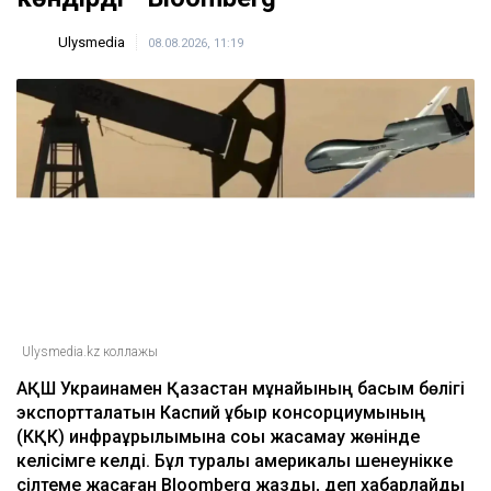
Ulysmedia
08.08.2026, 11:19
Ulysmedia.kz коллажы
АҚШ Украинамен Қазақстан мұнайының басым бөлігі
экспортталатын Каспий құбыр консорциумының
(КҚК) инфрақұрылымына соққы жасамау жөнінде
келісімге келді. Бұл туралы америкалық шенеунікке
сілтеме жасаған Bloomberg жазды, деп хабарлайды