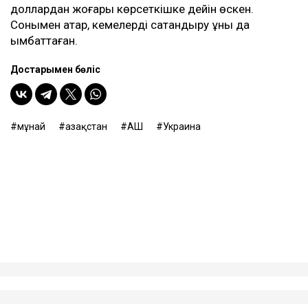
доллардан жоғары көрсеткішке дейін өскен.
Сонымен қатар, кемелерді сақтандыру құны да
қымбаттаған.
Достарыңмен бөліс
мұнай
Қазақстан
АҚШ
Украина