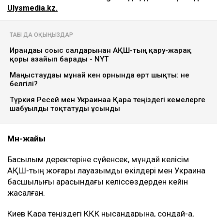
Ulysmedia.kz.
ТАҒЫ ДА ОҚЫҢЫЗДАР
Ирандағы соғыс салдарынан АҚШ-тың қару-жарақ
қоры азайып барады - NYT
Маңғыстаудағы мұнай кен орнында өрт шықты: не
белгілі?
Түркия Ресей мен Украинаға Қара теңіздегі кемелерге
шабуылды тоқтатуды ұсынды
Мән-жайы
Басылым деректеріне сүйенсек, мұндай келісім
АҚШ-тың жоғары лауазымды өкілдері мен Украина
басшылығы арасындағы келіссөздерден кейін
жасалған.
Киев Қара теңіздегі КҚК нысандарына, сондай-ақ,