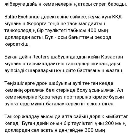
жіберуге дайын кеме иелерінің қатары сиреп барады.
Baltic Exchange деректеріне сәйкес, жұма күні КҚК
мұнайын Жерорта теңізіне тасымалдайтын
танкерлердің бір тәуліктегі табысы 400 мың
доллардан асты. Бұл - осы бағыттағы рекорд
көрсеткіш.
Бұған дейін Reuters шабуылдардан кейін Қазақстан
мұнайын тасымалдайтын танкерлер экипаждары
қауіпсіздік шараларын күшейте бастағанын жазған.
Теңізшілерге дрон шабуылы қаупі төнген кезде
кеменің қорғалған бөліктерінде болу ұсынылған. Ал
кеме иелеріне Қара теңіз порттарына кірмес бұрын
қауіп-қатерді мұқият бағалау керектігі ескертілген.
Танкер жалдау ақысы да апта сайын дерлік қымбаттап
келеді. Бұған дейін оның бір тәуліктегі құны 200 мың
доллардан сәл асатын деңгейден 300 мың