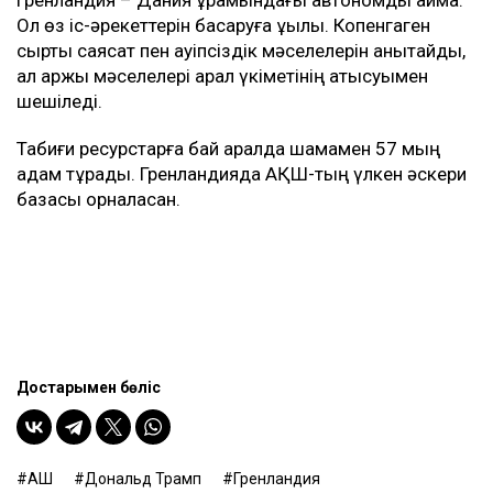
Ол өз іс-әрекеттерін басқаруға құқылы. Копенгаген
сыртқы саясат пен қауіпсіздік мәселелерін анықтайды,
ал қаржы мәселелері арал үкіметінің қатысуымен
шешіледі.
Табиғи ресурстарға бай аралда шамамен 57 мың
адам тұрады. Гренландияда АҚШ-тың үлкен әскери
базасы орналасқан.
Достарыңмен бөліс
АҚШ
Дональд Трамп
Гренландия