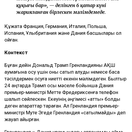
құқығы бар», — делінген 6 қаңтар күні
жарияланған бірлескен мәлімдемеде.
Құжатқа Франция, Германия, Италия, Польша,
Испания, Ұлыбритания және Дания басшылары қол
қойған.
Контекст
Бұған дейін Дональд Трамп Гренландияны АҚШ
аумағына қосу үшін оны сатып алуды немесе басқа
тәсілдермен қосуға ниетті екенін мәлімдеген. Былтыр
24 қаңтарда Трамп осы мәселе бойынша Дания
премьер-министрі Метте Фредериксенға телефон
шалып сөйлескен. Екеуінің әңгімесі «қатты» болды
деген ақпараттар тараған. Ал Гренландия премьер-
министрі Муте Эгеде Гренландия «сатылмайды» деп
жауап қайырған.
Гренландия – Дания құрамындағы автономды аймақ.