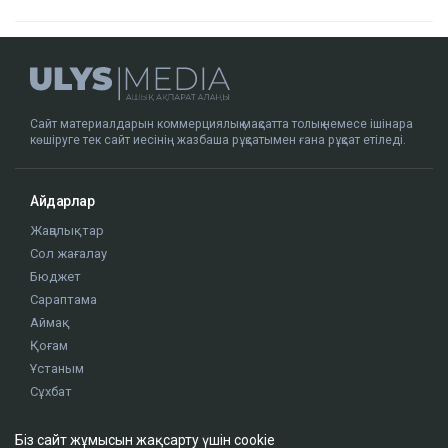
Сайт материалдарын коммерциялық мақсатта толық немесе ішінара
көшіруге тек сайт иесінің жазбаша рұқсатымен ғана рұқсат етіледі.
Айдарлар
Жаңалықтар
Сол жағалау
Бюджет
Сараптама
Аймақ
Қоғам
Ұстаным
Сұхбат
Біз сайт жұмысын жақсарту үшін cookie