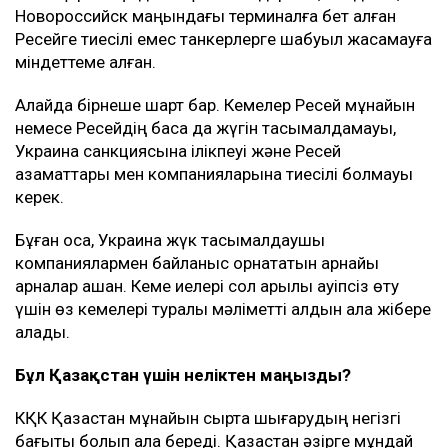
Новороссийск маңындағы терминалға бет алған
Ресейге тиесілі емес танкерлерге шабуыл жасамауға
міндеттеме алған.
Алайда бірнеше шарт бар. Кемелер Ресей мұнайын
немесе Ресейдің басқа да жүгін тасымалдамауы,
Украина санкциясына ілікпеуі және Ресей
азаматтары мен компанияларына тиесілі болмауы
керек.
Бұған қоса, Украина жүк тасымалдаушы
компаниялармен байланыс орнататын арнайы
арналар ашқан. Кеме иелері сол арқылы қауіпсіз өту
үшін өз кемелері туралы мәліметті алдын ала жібере
алады.
Бұл Қазақстан үшін неліктен маңызды?
КҚК Қазақстан мұнайын сыртқа шығарудың негізгі
бағыты болып қала береді. Қазақстан әзірге мұндай