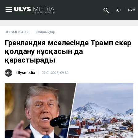
ҚАЗ
РУС
ULYSMEDIA.KZ
Жаңалықтар
Гренландия мәселесінде Трамп әскер
қолдану нұсқасын да
қарастырады
Ulysmedia
07.01.2026, 09:30