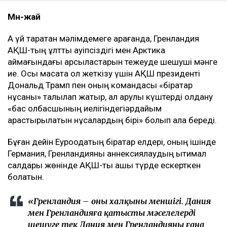
Мән-жай
Ақ үй таратқан мәлімдемеге қарағанда, Гренландия
АҚШ-тың ұлттық қауіпсіздігі мен Арктика
аймағындағы қарсыластарын тежеуде шешуші мәнге
ие. Осы мақсатқа қол жеткізу үшін АҚШ президенті
Дональд Трамп пен оның командасы «бірқатар
нұсқаны» талқылап жатыр, ал қарулы күштерді қолдану
«бас қолбасшының иелігіндегіәрдайым
қарастырылатын нұсқалардың бірі» болып қала береді.
Бұған дейін Еуроодақтың бірқатар елдері, оның ішінде
Германия, Гренландияны аннексиялаудың ықтимал
салдары жөнінде АҚШ-ты ашық түрде ескерткен
болатын.
«Гренландия – оның халқының меншігі. Дания
мен Гренландияға қатысты мәселелерді
шешуге тек Дания мен Гренландияның ғана