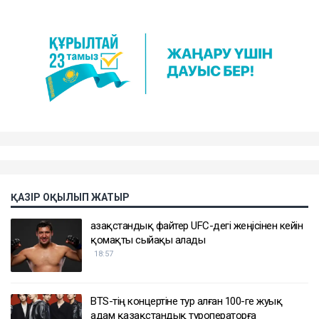
ҚАЗІР ОҚЫЛЫП ЖАТЫР
Қазақстандық файтер UFC-дегі жеңісінен кейін
қомақты сыйақы алады
18:57
BTS-тің концертіне тур алған 100-ге жуық
адам қазақстандық туроператорға