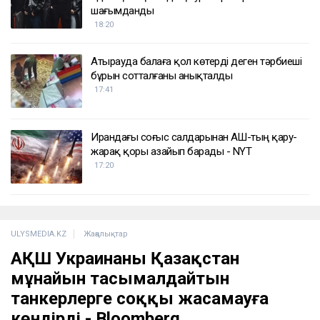
шағымданды
18:20
Атырауда балаға қол көтерді деген тәрбиеші
бұрын сотталғаны анықталды
17:41
Ирандағы соғыс салдарынан АҚШ-тың қару-
жарақ қоры азайып барады - NYT
17:20
ULYSMEDIA.KZ
Жаңалықтар
АҚШ Украинаны Қазақстан
мұнайын тасымалдайтын
танкерлерге соққы жасамауға
көндірді - Bloomberg