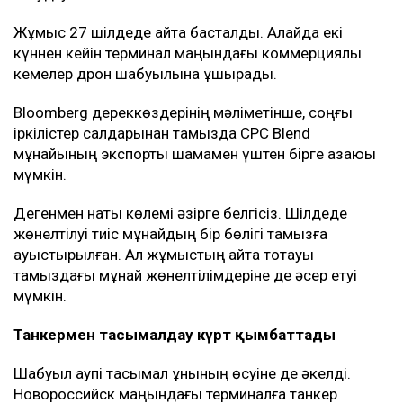
Жұмыс 27 шілдеде қайта басталды. Алайда екі
күннен кейін терминал маңындағы коммерциялық
кемелер дрон шабуылына ұшырады.
Bloomberg дереккөздерінің мәліметінше, соңғы
іркілістер салдарынан тамызда CPC Blend
мұнайының экспорты шамамен үштен бірге азаюы
мүмкін.
Дегенмен нақты көлемі әзірге белгісіз. Шілдеде
жөнелтілуі тиіс мұнайдың бір бөлігі тамызға
ауыстырылған. Ал жұмыстың қайта тоқтауы
тамыздағы мұнай жөнелтілімдеріне де әсер етуі
мүмкін.
Танкермен тасымалдау күрт қымбаттады
Шабуыл қаупі тасымал құнының өсуіне де әкелді.
Новороссийск маңындағы терминалға танкер