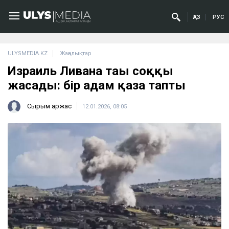
ҚАЗ
РУС
ULYSMEDIA.KZ
Жаңалықтар
Израиль Ливанға тағы соққы
жасады: бір адам қаза тапты
Сырым Қаржас
12.01.2026, 08:05