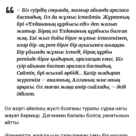
– Біз сәуірдің соңында, мамыр айында араласа
бастадық. Ол да жұмыс істейтін. Жұрттың
бәрі «Ұлдананың құрбысы еді» деп жазып
жатыр. Бірақ ол Ұлдананың құрбысы болған
жоқ. Екі жыл бойы бірге жұмыс істегенімен,
олар бір-ақ рет бірге бір ауысымға шыққан.
Бір ұйымда жұмыс істеді, бірақ құрбы
ретінде бірге қыдырып, араласқан емес. Біз
сәуір айынан бастап араласа бастадық.
Сөйтіп, бәрі осылай өрбіді... Қазір жадырап
жүргенім – анамның, Алланың және оның
арқасы. Ол маған жаңа өмір сыйлады, – деді
Әділет.
Ол қазіргі әйелінің жүкті болғаны туралы сұраққа нақты
жауап бермеді. Дегенмен балалы болса, қуанатынын
айтты.
Әлеуметтік желіде қызу талқыланған тағы бір мәселе