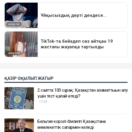
ҚАЗІР ОҚЫЛЫП ЖАТЫР
2 сағатта 100 сұрақ: Қазақстан азаматтығын алу
үшін тест қалай өтеді?
17:59
Бельгия королі Филипп Қазақстанға
мемлекеттік сапармен келеді