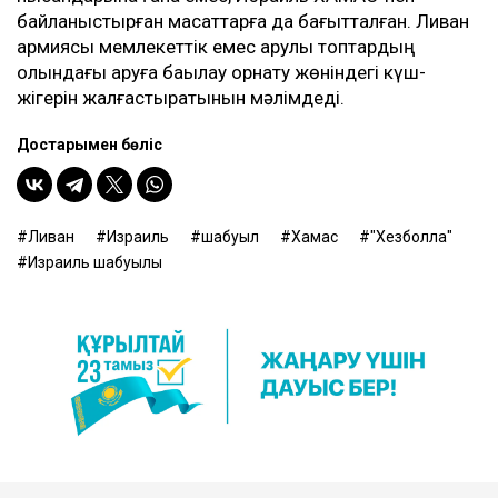
байланыстырған мақсаттарға да бағытталған. Ливан
армиясы мемлекеттік емес қарулы топтардың
қолындағы қаруға бақылау орнату жөніндегі күш-
жігерін жалғастыратынын мәлімдеді.
Достарыңмен бөліс
Ливан
Израиль
шабуыл
Хамас
"Хезболла"
Израиль шабуылы