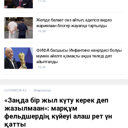
17:25
Желіде балағат сөз айтып, әдепсіз видео
жариялаған блогер жауапқа тартылды
16:58
ФИФА басшысы Инфантино көңілдесі болуы
мүмкін әйелге қомақты ақша төледі деп
айыпталды
16:40
ULYSMEDIA.KZ
Жаңалықтар
«Заңда бір жыл күту керек деп
жазылмаған»: марқұм
фельдшердің күйеуі алғаш рет үн
қатты