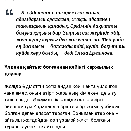
– Біз Әділеттің тезірек есін жиып,
адамдармен араласып, жақсы адаммен
танысқанын қаладық. Әркімнің бақытты
болуға құқығы бар. Заңның еш жерінде «бір
жыл күту керек» деп жазылмаған. Мен үшін
ең бастысы – баламды тірі, күліп, бақытты
күйде көру болды, – деді Эльза Ерманова.
Ұлдана қайтыс болғаннан кейінгі қаржылық
даулар
Желіде Әділеттің сегіз айдан кейін қайта үйленгені
ғана емес, оның қазіргі жарының кім екені де қызу
талқыланды. Әлеуметтік желіде оның қазіргі
әйелі марқұм Ұлдананың әріптесі әрі жақын құрбысы
болған деген ақпарат тараған. Сонымен қатар оның
қайғылы жағдайдан көп ұзамай жүкті болғаны
туралы қауесет те айтылды.