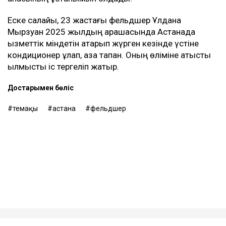
Еске салайық, 23 жастағы фельдшер Ұлдана
Мырзуан 2025 жылдың қарашасында Астанада
қызметтік міндетін атқарып жүрген кезінде үстіне
кондиционер құлап, қаза тапқан. Оның өліміне қатысты
қылмыстық іс тергеліп жатыр.
Достарыңмен бөліс
өтемақы
астана
фельдшер