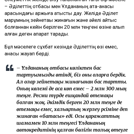
– Әділеттің отбасы мен Ұлдананың ата-анасы
арасындағы қаржыға қатысты дау. Желіде Әділет
марқұмның зейнетақы жинағын және әйелі қайтыс
болғаннан кейін берілген 20 млн теңгені өзіне алып
қалған деген ақпарат тарады.
Бұл мәселеге сұхбат кезінде Әділеттің өзі емес,
анасы жауап берді.
– Ұлдананың отбасы көліктен бас
тартуымызды өтінді, біз оны оларға бердік.
Ал олар зейнетақы жинағынан бас тартты.
Оның көлемі де аса көп емес – 2 млн 300 мың
теңге. Ресми түрде ешқандай өтемақы
болған жоқ. Әкімдік берген 20 млн теңге де
өтемақы емес, халықтың жерлеу рәсіміне деп
жинаған «батасы» еді. Осы қаражаттың
шамамен 10 млн теңгесі Ұлдананың
автокредитінің қалған бөлігін толық өтеуге