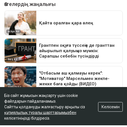
Біз сайт жұмысын жақсарту үшін cookie
файлдарын пайдаланамыз.
Келісемін
Сайтты қолдануды жалғастыру арқылы сіз
құпиялылық туралы шарттарымызбен
келісетініңізді білдіресіз.