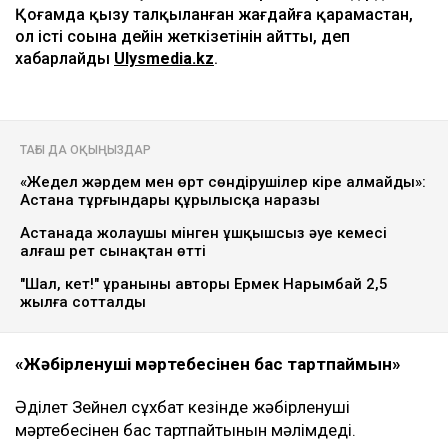
Қоғамда қызу талқыланған жағдайға қарамастан,
ол істі соңына дейін жеткізетінін айтты, деп
хабарлайды
Ulysmedia.kz
.
ТАҒЫ ДА ОҚЫҢЫЗДАР
«Жедел жәрдем мен өрт сөндірушілер кіре алмайды»:
Астана тұрғындары құрылысқа наразы
Астанада жолаушы мінген ұшқышсыз әуе кемесі
алғаш рет сынақтан өтті
"Шал, кет!" ұранының авторы Ермек Нарымбай 2,5
жылға сотталды
«Жәбірленуші мәртебесінен бас тартпаймын»
Әділет Зейнел сұхбат кезінде жәбірленуші
мәртебесінен бас тартпайтынын мәлімдеді.