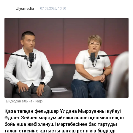
Ulysmedia
07.08.2026, 13:50
Видеодан алынған кадр
Қаза тапқан фельдшер Ұлдана Мырзуанның күйеуі
Әділет Зейнел марқұм әйелінің анасы қылмыстық іс
бойынша жәбірленуші мәртебесінен бас тартуды
талап еткеніне қатысты алғаш рет пікір білдірді.