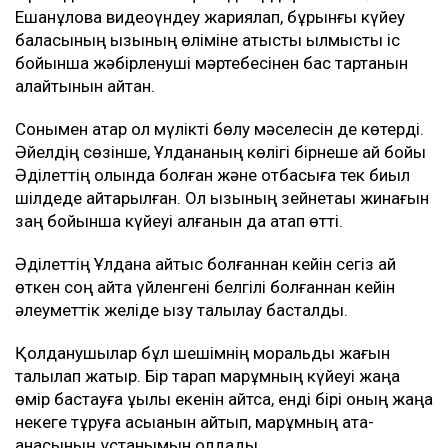
Ешанқұлова видеоүндеу жариялап, бұрынғы күйеу
баласының қызының өліміне қатысты қылмыстық іс
бойынша жәбірленуші мәртебесінен бас тартқанын
қалайтынын айтқан.
Сонымен қатар ол мүлікті бөлу мәселесін де көтерді.
Әйелдің сөзінше, Ұлдананың көлігі бірнеше ай бойы
Әділеттің қолында болған және отбасыға тек биыл
шілдеде қайтарылған. Ол қызының зейнетақы жинағын
заң бойынша күйеуі алғанын да атап өтті.
Әділеттің Ұлдана қайтыс болғаннан кейін сегіз ай
өткен соң қайта үйленгені белгілі болғаннан кейін
әлеуметтік желіде қызу талқылау басталды.
Қолданушылар бұл шешімнің моральдық жағын
талқылап жатыр. Бір тарап марқұмның күйеуі жаңа
өмір бастауға құқылы екенін айтса, енді бірі оның жаңа
некеге тұруға асыққанын айтып, марқұмның ата-
анасының ұстанымын қолдады.