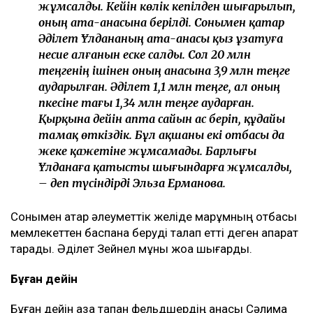
жұмсалды. Кейін көлік кепілден шығарылып,
оның ата-анасына берілді. Сонымен қатар
Әділет Ұлдананың ата-анасы қыз ұзатуға
несие алғанын еске салды. Сол 20 млн
теңгенің ішінен оның анасына 3,9 млн теңге
аударылған. Әділет 1,1 млн теңге, ал оның
әпкесіне тағы 1,34 млн теңге аударған.
Қырқына дейін апта сайын ас беріп, құдайы
тамақ өткіздік. Бұл ақшаны екі отбасы да
жеке қажетіне жұмсамады. Барлығы
Ұлданаға қатысты шығындарға жұмсалды,
– деп түсіндірді Эльза Ерманова.
Сонымен қатар әлеуметтік желіде марқұмның отбасы
мемлекеттен баспана беруді талап етті деген ақпарат
тарады. Әділет Зейнел мұны жоққа шығарды.
Бұған дейін
Бұған дейін қаза тапқан фельдшердің анасы Сәлима