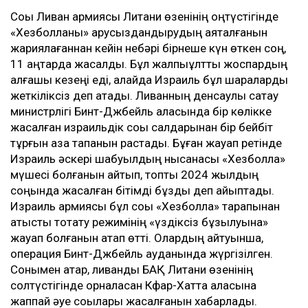
Соққы Ливан армиясы Литани өзенінің оңтүстігінде
«Хезболланы» қарусыздандырудың аяқталғанын
жариялағаннан кейін небәрі бірнеше күн өткен соң,
11 қаңтарда жасалды. Бұл жалпыұлттық жоспардың
алғашқы кезеңі еді, алайда Израиль бұл шараларды
жеткіліксіз деп атады. Ливанның денсаулық сақтау
министрлігі Бинт-Джбейль қаласында бір көлікке
жасалған израильдік соққы салдарынан бір бейбіт
тұрғын қаза тапқанын растады. Бұған жауап ретінде
Израиль әскері шабуылдың нысанасы «Хезболла»
мүшесі болғанын айтып, топты 2024 жылдың
соңында жасалған бітімді бұзды деп айыптады.
Израиль армиясы бұл соққы «Хезболла» тарапынан
атысты тоқтату режимінің «үздіксіз бұзылуына»
жауап болғанын атап өтті. Олардың айтуынша,
операция Бинт-Джбейль ауданында жүргізілген.
Сонымен қатар, ливандық БАҚ Литани өзенінің
солтүстігінде орналасқан Кфар-Хатта қаласына
жаппай әуе соққылары жасалғанын хабарлады.