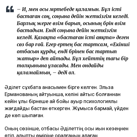
– Иә, мен осы мәртебеде қаламын. Бұл істі
бастаған соң, соңына дейін жеткізгім келеді.
Барлық жерге өзім барып, осының бәрін өзім
бастадым. Енді соңына дейін жеткізгім
келеді. Қазақта «бастаған істі аяқта» деген
сөз бар ғой. Егер ертең бас тартсам, «Екінші
отбасын құрды, енді бәрінен бас тартып
жатыр» деп айтады. Бұл хейттің тағы бір
толқынына ұласады. Мен ондайды
қаламаймын, – деді ол.
Әділет сұхбатқа анасымен бірге келген. Эльза
Ерманованың айтуынша, келіні қайтыс болғаннан
кейін ұлы бірнеше ай бойы ауыр психологиялық
жағдайды бастан өткерген. Жұмысқа бармай, үйден
де көп шықпаған.
Оның сөзінше, отбасы Әділеттің осы қиын кезеңнен
өтіп, қалыпты өміріне оралғанын қалаған.