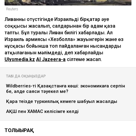
Reuters
Ливанның оңтүстігінде Израильдің бірқатар әуе
соққысы жасалып, салдарынан бір адам қаза
тапты. Бұл туралы Ливан билігі хабарлады. Ал
Израиль армиясы «Хезболла» жауынгерін және өз
нұсқасы бойынша топ пайдаланған нысандарды
атқылағанын мәлімдеді, деп хабарлайды
Ulysmedia.kz
Al Jazeera-ға
сілтеме жасап.
ТАҒЫ ДА ОҚЫҢЫЗДАР
Wildberries-тің Қазақстанға көші: экономикаға серпін
бе, әлде саяси тәуекел ме?
Қара теңізде түркиялық кемеге шабуыл жасалды
АҚШ пен ХАМАС келісімге келді
ТОЛЫҒЫРАҚ