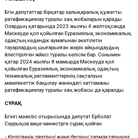
Бүгін депутаттар бірқатар халықаралық құжатты
ратификациялау туралы заң жобаларын қарады.
Олардың қатарында 2023 жылғы 4 желтоқсанда
Мәскеуде қол қойылған Еуразиялық экономикалық
одақтың кедендік аумағынан әкетілетін
тауарлардың шығарылған жерін айқындаудың
үйлестірілген жүйесі туралы келісім бар. Сонымен
қатар 2024 жылғы 8 мамырда Мәскеуде қол
қойылған Еуразиялық экономикалық одақтың
техникалық регламенттерінің сақталуын
мемлекеттік бақылау жөніндегі хаттаманы
ратификациялау туралы заң жобасы да қаралды.
СҰРАҚ
Бүгінгі мәжіліс отырысында депутат Ерболат
Саурықов вице-министрге сұрақ қойған.
- Келісімнің төртінші және бесінші тармақтарында