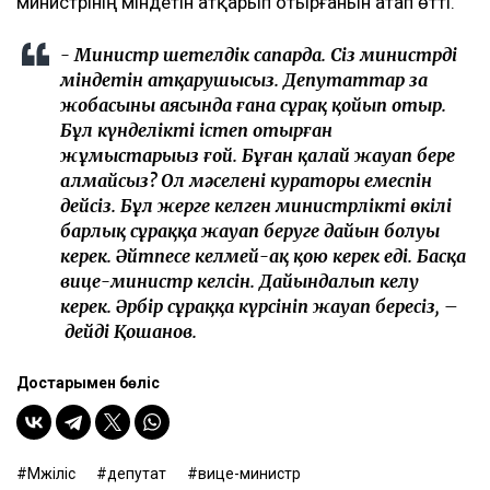
министрінің міндетін атқарып отырғанын атап өтті.
- Министр шетелдік сапарда. Сіз министрдің
міндетін атқарушысыз. Депутаттар заң
жобасының аясында ғана сұрақ қойып отыр.
Бұл күнделікті істеп отырған
жұмыстарыңыз ғой. Бұған қалай жауап бере
алмайсыз? Ол мәселенің кураторы емеспін
дейсіз. Бұл жерге келген министрліктің өкілі
барлық сұраққа жауап беруге дайын болуы
керек. Әйтпесе келмей-ақ қою керек еді. Басқа
вице-министр келсін. Дайындалып келу
керек. Әрбір сұраққа күрсініп жауап бересіз, –
дейді Қошанов.
Достарыңмен бөліс
Мәжіліс
депутат
вице-министр