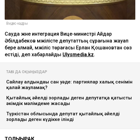
Видео кадры
Сауда және интеграция Вице-министрі Айдар
Әбілдабеков мәжілісте депутаттың сұрағына жауап
бере алмай, мәжіліс төрағасы Ерлан Қошановтан сөз
естіді, деп хабарлайды
Ulysmedia.kz
.
ТАҒЫ ДА ОҚЫҢЫЗДАР
Сайлау алдындағы сан уәде: партиялар халық сенімін
қалай жауламақ?
Қытайлық әйелді зорлады деген депутатқа қатысты
әкімдік мәлімдеме жасады
Түркістан облысында депутат қытайлық әйелді
зорлады деген күдікке ілінді
ТОЛЫҒЫРАҚ