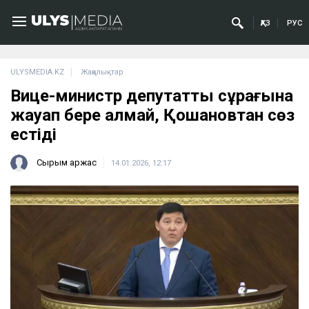
ҚАЗ
РУС
ULYSMEDIA.KZ
Жаңалықтар
Вице-министр депутаттың сұрағына
жауап бере алмай, Қошановтан сөз
естіді
Сырым Қаржас
14.01.2026, 12:17