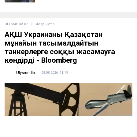
ULYSMEDIA.KZ
Жаңалықтар
АҚШ Украинаны Қазақстан
мұнайын тасымалдайтын
танкерлерге соққы жасамауға
көндірді - Bloomberg
Ulysmedia
08.08.2026, 11:19