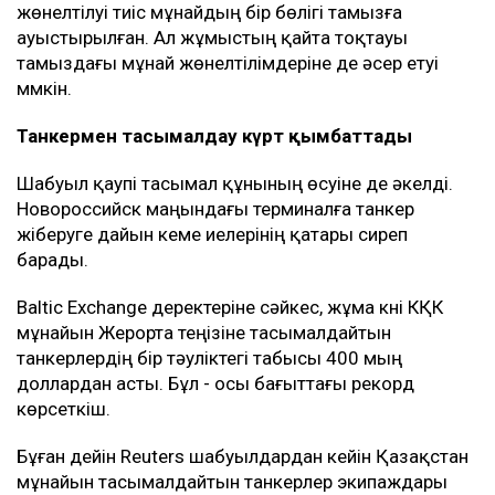
жөнелтілуі тиіс мұнайдың бір бөлігі тамызға
ауыстырылған. Ал жұмыстың қайта тоқтауы
тамыздағы мұнай жөнелтілімдеріне де әсер етуі
мүмкін.
Танкермен тасымалдау күрт қымбаттады
Шабуыл қаупі тасымал құнының өсуіне де әкелді.
Новороссийск маңындағы терминалға танкер
жіберуге дайын кеме иелерінің қатары сиреп
барады.
Baltic Exchange деректеріне сәйкес, жұма күні КҚК
мұнайын Жерорта теңізіне тасымалдайтын
танкерлердің бір тәуліктегі табысы 400 мың
доллардан асты. Бұл - осы бағыттағы рекорд
көрсеткіш.
Бұған дейін Reuters шабуылдардан кейін Қазақстан
мұнайын тасымалдайтын танкерлер экипаждары