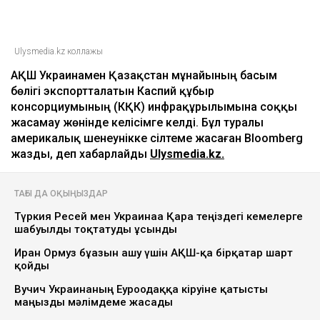
Ulysmedia.kz коллажы
АҚШ Украинамен Қазақстан мұнайының басым
бөлігі экспортталатын Каспий құбыр
консорциумының (КҚК) инфрақұрылымына соққы
жасамау жөнінде келісімге келді. Бұл туралы
америкалық шенеунікке сілтеме жасаған Bloomberg
жазды, деп хабарлайды
Ulysmedia.kz.
ТАҒЫ ДА ОҚЫҢЫЗДАР
Түркия Ресей мен Украинаға Қара теңіздегі кемелерге
шабуылды тоқтатуды ұсынды
Иран Ормуз бұғазын ашу үшін АҚШ-қа бірқатар шарт
қойды
Вучич Украинаның Еуроодаққа кіруіне қатысты
маңызды мәлімдеме жасады