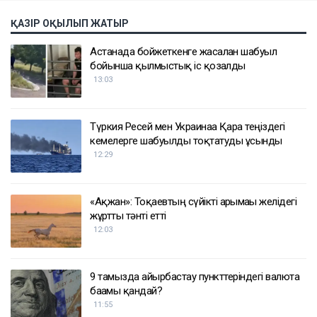
ҚАЗІР ОҚЫЛЫП ЖАТЫР
Астанада бойжеткенге жасалған шабуыл
бойынша қылмыстық іс қозғалды
13:03
Түркия Ресей мен Украинаға Қара теңіздегі
кемелерге шабуылды тоқтатуды ұсынды
12:29
«Ақжан»: Тоқаевтың сүйікті арғымағы желідегі
жұртты тәнті етті
12:03
9 тамызда айырбастау пункттеріндегі валюта
бағамы қандай?
11:55