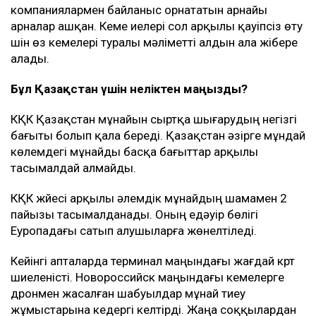
компаниялармен байланыс орнататын арнайы
арналар ашқан. Кеме иелері сол арқылы қауіпсіз өту
үшін өз кемелері туралы мәліметті алдын ала жібере
алады.
Бұл Қазақстан үшін неліктен маңызды?
КҚК Қазақстан мұнайын сыртқа шығарудың негізгі
бағыты болып қала береді. Қазақстан әзірге мұндай
көлемдегі мұнайды басқа бағыттар арқылы
тасымалдай алмайды.
КҚК жүйесі арқылы әлемдік мұнайдың шамамен 2
пайызы тасымалданады. Оның едәуір бөлігі
Еуропадағы сатып алушыларға жөнелтіледі.
Кейінгі апталарда терминал маңындағы жағдай күрт
шиеленісті. Новороссийск маңындағы кемелерге
дронмен жасалған шабуылдар мұнай тиеу
жұмыстарына кедергі келтірді. Жаңа соққылардан