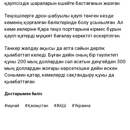
қауіпсіздік шараларын күшейте бастағанын жазған.
Теңізшілерге дрон шабуылы қаупі төнген кезде
кеменің қорғалған бөліктерінде болу ұсынылған. Ал
кеме иелеріне Қара теңіз порттарына кірмес бұрын
қауіп-қатерді мұқият бағалау керектігі ескертілген.
Танкер жалдау ақысы да апта сайын дерлік
қымбаттап келеді. Бұған дейін оның бір тәуліктегі
құны 200 мың доллардан сәл асатын деңгейден 300
мың доллардан жоғары көрсеткішке дейін өскен.
Сонымен қатар, кемелерді сақтандыру құны да
қымбаттаған.
Достарыңмен бөліс
мұнай
Қазақстан
АҚШ
Украина