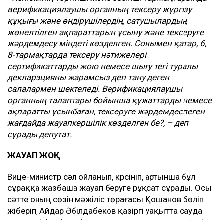
верификациялаушы органның тексеру жүргізу
құқығы және өндірушілердің, сатушылардың
жөнелтілген ақпараттарын ұсыну және тексеруге
жәрдемдесу міндеті көзделген. Сонымен қатар, 6,
8-тармақтарда тексеру нәтижелері
сертификаттарды жою немесе шығу тегі туралы
декларацияны жарамсыз деп тану деген
салалармен шектеледі. Верификациялаушы
органның талаптары бойынша құжаттарды немесе
ақпаратты ұсынбаған, тексеруге жәрдемдеспеген
жағдайда жауапкершілік көзделген бе?, – деп
сұрады депутат.
ЖАУАП ЖОҚ
Вице-министр сәл ойланып, күрсініп, артынша бұл
сұраққа жазбаша жауап беруге рұқсат сұрады. Осы
сәтте оның сөзін мәжіліс төрағасы Қошанов бөліп
жіберіп, Айдар Әбілдабеков қазіргі уақытта сауда