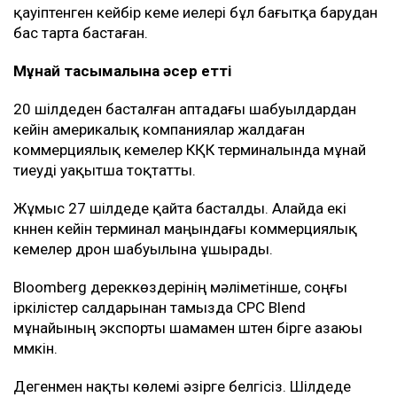
қауіптенген кейбір кеме иелері бұл бағытқа барудан
бас тарта бастаған.
Мұнай тасымалына әсер етті
20 шілдеден басталған аптадағы шабуылдардан
кейін америкалық компаниялар жалдаған
коммерциялық кемелер КҚК терминалында мұнай
тиеуді уақытша тоқтатты.
Жұмыс 27 шілдеде қайта басталды. Алайда екі
күннен кейін терминал маңындағы коммерциялық
кемелер дрон шабуылына ұшырады.
Bloomberg дереккөздерінің мәліметінше, соңғы
іркілістер салдарынан тамызда CPC Blend
мұнайының экспорты шамамен үштен бірге азаюы
мүмкін.
Дегенмен нақты көлемі әзірге белгісіз. Шілдеде