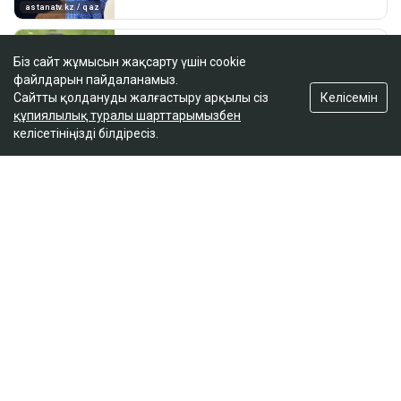
Біз сайт жұмысын жақсарту үшін cookie
файлдарын пайдаланамыз.
Келісемін
Сайтты қолдануды жалғастыру арқылы сіз
құпиялылық туралы шарттарымызбен
келісетініңізді білдіресіз.
ҚАЗІР ОҚЫЛЫП ЖАТЫР
Астанада бойжеткенге жасалған шабуыл