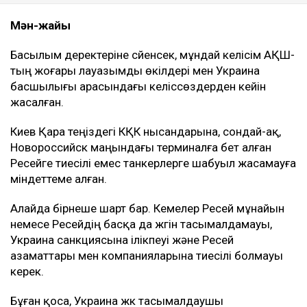
Мән-жайы
Басылым деректеріне сүйенсек, мұндай келісім АҚШ-
тың жоғары лауазымды өкілдері мен Украина
басшылығы арасындағы келіссөздерден кейін
жасалған.
Киев Қара теңіздегі КҚК нысандарына, сондай-ақ,
Новороссийск маңындағы терминалға бет алған
Ресейге тиесілі емес танкерлерге шабуыл жасамауға
міндеттеме алған.
Алайда бірнеше шарт бар. Кемелер Ресей мұнайын
немесе Ресейдің басқа да жүгін тасымалдамауы,
Украина санкциясына ілікпеуі және Ресей
азаматтары мен компанияларына тиесілі болмауы
керек.
Бұған қоса, Украина жүк тасымалдаушы