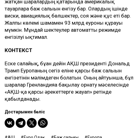
жатқан шаралардың қатарында америкалық
тауарларға баж салығын енгізу бар. Олардың ішінде
виски, авиациялық бөлшектер, соя және құс еті бар.
Жалпы көлемі шамамен 93 млрд еуроны құрауы
мүмкін. Мұндай шектеулер автоматты режимде
енгізілуі ықтимал.
КОНТЕКСТ
Еске салайық, бұған дейін АҚШ президенті Дональд
Трамп Еуропаның сегіз еліне қарсы баж салығын
енгізетінін мәлімдеген болатын. Оның айтуынша, бұл
шаралар Гренландияға бақылау орнату мәселесінде
«АҚШ-қа қарсы әрекеттерге жауап» ретінде
қабылданады.
Достарыңмен бөліс
АҚШ
Еуро Одақ
Баж салығы
Еуропа