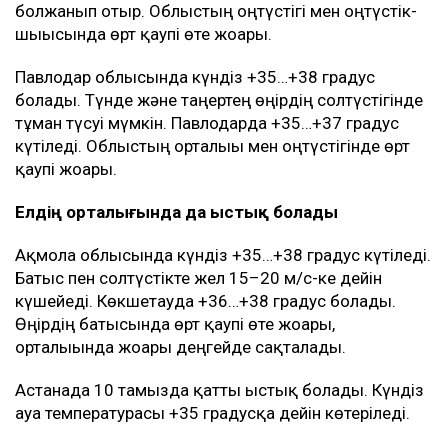
болжанып отыр. Облыстың оңтүстігі мен оңтүстік-
шығысында өрт қаупі өте жоғары.
Павлодар облысында күндіз +35…+38 градус
болады. Түнде және таңертең өңірдің солтүстігінде
тұман түсуі мүмкін. Павлодарда +35…+37 градус
күтіледі. Облыстың орталығы мен оңтүстігінде өрт
қаупі жоғары.
Елдің орталығында да ыстық болады
Ақмола облысында күндіз +35…+38 градус күтіледі.
Батыс пен солтүстікте жел 15–20 м/с-ке дейін
күшейеді. Көкшетауда +36…+38 градус болады.
Өңірдің батысында өрт қаупі өте жоғары,
орталығында жоғары деңгейде сақталады.
Астанада 10 тамызда қатты ыстық болады. Күндіз
ауа температурасы +35 градусқа дейін көтеріледі.