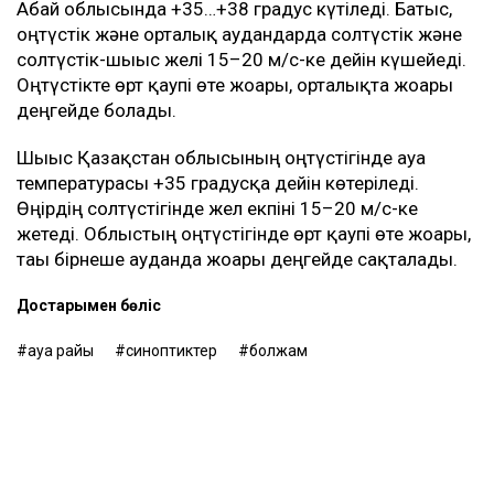
Абай облысында +35…+38 градус күтіледі. Батыс,
оңтүстік және орталық аудандарда солтүстік және
солтүстік-шығыс желі 15–20 м/с-ке дейін күшейеді.
Оңтүстікте өрт қаупі өте жоғары, орталықта жоғары
деңгейде болады.
Шығыс Қазақстан облысының оңтүстігінде ауа
температурасы +35 градусқа дейін көтеріледі.
Өңірдің солтүстігінде жел екпіні 15–20 м/с-ке
жетеді. Облыстың оңтүстігінде өрт қаупі өте жоғары,
тағы бірнеше ауданда жоғары деңгейде сақталады.
Достарыңмен бөліс
ауа райы
синоптиктер
болжам