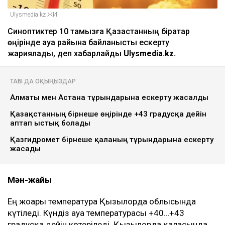
Ulysmedia.kz ЖИ
Синоптиктер 10 тамызға Қазақстанның бірқатар
өңірінде ауа райына байланысты ескерту
жариялады, деп хабарлайды
Ulysmedia.kz.
ТАҒЫ ДА ОҚЫҢЫЗДАР
Алматы мен Астана тұрғындарына ескерту жасалды
Қазақстанның бірнеше өңірінде +43 градусқа дейін
аптап ыстық болады
Қазгидромет бірнеше қаланың тұрғындарына ескерту
жасады
Мән-жайы
Ең жоғары температура Қызылорда облысында
күтіледі. Күндіз ауа температурасы +40…+43
градусқа дейін көтеріледі. Қызылорда қаласында