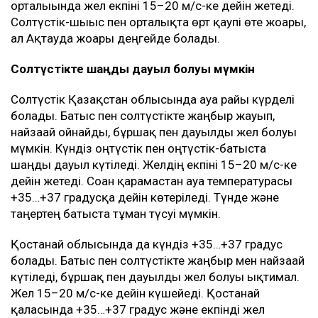
орталығында жел екпіні 15–20 м/с-ке дейін жетеді.
Солтүстік-шығыс пен орталықта өрт қаупі өте жоғары,
ал Ақтауда жоғары деңгейде болады.
Солтүстікте шаңды дауыл болуы мүмкін
Солтүстік Қазақстан облысында ауа райы күрделі
болады. Батыс пен солтүстікте жаңбыр жауып,
найзағай ойнайды, бұршақ пен дауылды жел болуы
мүмкін. Күндіз оңтүстік пен оңтүстік-батыста
шаңды дауыл күтіледі. Желдің екпіні 15–20 м/с-ке
дейін жетеді. Соған қарамастан ауа температурасы
+35…+37 градусқа дейін көтеріледі. Түнде және
таңертең батыста тұман түсуі мүмкін.
Қостанай облысында да күндіз +35…+37 градус
болады. Батыс пен солтүстікте жаңбыр мен найзағай
күтіледі, бұршақ пен дауылды жел болуы ықтимал.
Жел 15–20 м/с-ке дейін күшейеді. Қостанай
қаласында +35…+37 градус және екпінді жел