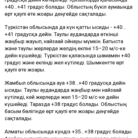
+40…+41 градус болады. Облыстың бүкіл аумағында
өрт қаупі өте жоғары деңгейде сақталады.
Түркістан облысында да күн қатты ысиды - +40…
+41 градусқа дейін. Таулы аудандарда өткінші
жаңбыр жауып, найзағай ойнауы мүмкін. Батыста
және таулы жерлерде желдің екпіні 15–20 м/с-ке
дейін күшейеді. Түркістан қаласында шамамен +40
градус және екпінді жел күтіледі. Шымкентте өрт
қаупі өте жоғары.
Жамбыл облысында ауа +38…+40 градусқа дейін
ысиды. Таулы аудандарда жаңбыр мен найзағай
күтіледі, кей жерлерде жел 15–20 м/с-ке дейін
күшейеді. Таразда +38 градус болады. Облыстың
басым бөлігінде өрт қаупі өте жоғары деңгейде
сақталады.
Алматы облысында күндіз +35…+38 градус болады.