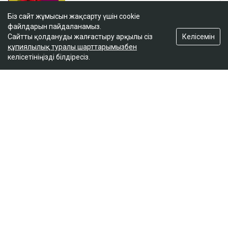
Біз сайт жұмысын жақсарту үшін cookie
файлдарын пайдаланамыз.
Келісемін
Сайтты қолдануды жалғастыру арқылы сіз
құпиялылық туралы шарттарымызбен
келісетініңізді білдіресіз.
ҚАЗІР ОҚЫЛЫП ЖАТЫР
Ақтаудағы балалар ауруханасының
директоры жасөспірім өлімінен кейін
қызметінен босатылды
13:11