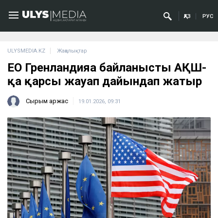
ҚАЗ
РУС
ULYSMEDIA.KZ
Жаңалықтар
ЕО Гренландияға байланысты АҚШ-
қа қарсы жауап дайындап жатыр
Сырым Қаржас
19.01.2026, 09:31