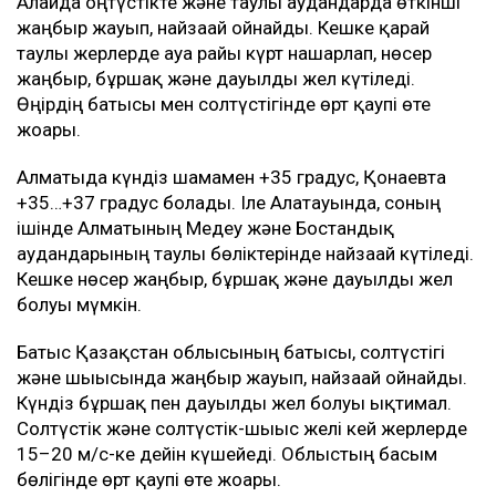
Алайда оңтүстікте және таулы аудандарда өткінші
жаңбыр жауып, найзағай ойнайды. Кешке қарай
таулы жерлерде ауа райы күрт нашарлап, нөсер
жаңбыр, бұршақ және дауылды жел күтіледі.
Өңірдің батысы мен солтүстігінде өрт қаупі өте
жоғары.
Алматыда күндіз шамамен +35 градус, Қонаевта
+35…+37 градус болады. Іле Алатауында, соның
ішінде Алматының Медеу және Бостандық
аудандарының таулы бөліктерінде найзағай күтіледі.
Кешке нөсер жаңбыр, бұршақ және дауылды жел
болуы мүмкін.
Батыс Қазақстан облысының батысы, солтүстігі
және шығысында жаңбыр жауып, найзағай ойнайды.
Күндіз бұршақ пен дауылды жел болуы ықтимал.
Солтүстік және солтүстік-шығыс желі кей жерлерде
15–20 м/с-ке дейін күшейеді. Облыстың басым
бөлігінде өрт қаупі өте жоғары.