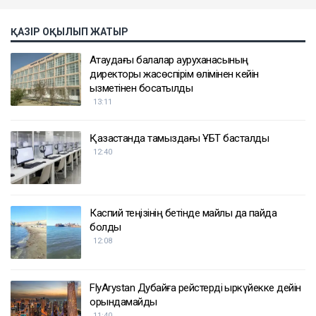
ҚАЗІР ОҚЫЛЫП ЖАТЫР
Ақтаудағы балалар ауруханасының
директоры жасөспірім өлімінен кейін
қызметінен босатылды
13:11
Қазақстанда тамыздағы ҰБТ басталды
12:40
Каспий теңізінің бетінде майлы дақ пайда
болды
12:08
FlyArystan Дубайға рейстерді қыркүйекке дейін
орындамайды
11:40