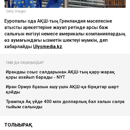
Getty Images
Еуропалық одақ АҚШ-тың Гренландия мәселесіне
қатысты әрекеттеріне жауап ретінде қарсы баж
салығын енгізуі немесе америкалық компаниялардың
өз аумағындағы қызметін шектеуі мүмкін, деп
хабарлайды
Ulysmedia.kz
.
ТАҒЫ ДА ОҚЫҢЫЗДАР
Ирандағы соғыс салдарынан АҚШ-тың қару-жарақ
қоры азайып барады - NYT
Иран Ормуз бұғазын ашу үшін АҚШ-қа бірқатар шарт
қойды
Трампқа Ақ үйде 400 млн долларлық бал залын салуға
тыйым салынды
ТОЛЫҒЫРАҚ