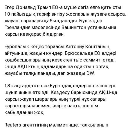
Егер Дональд Трамп ЕО-ға мүше сегіз елге қатысты
10 пайыздық тариф енгізу жоспарын жүзеге асырса,
жауап шаралары қабылданады. Бұл елдер
Гренландия мәселесінде Вашингтон ұстанымына
қарсы көзқарас білдірген.
Еуропалық кеңес төрағасы Антониу Коштаның
айтуынша, жақын күндері Брюссельде ЕО елдері
көшбасшыларының кезектен тыс саммиті өтеді.
Онда АҚШ-тың қадамдарына одақтың ортақ
жауабы талқыланады, деп жазады DW.
18 қаңтарда кешке Еуроодақ елдерінің елшілері
шұғыл жиын өткізді. Кездесу барысында АҚШ-қа
қарсы жауап шараларының түрлі нұсқалары
қарастырылғанымен, әзірге нақты шешім
қабылданған жоқ.
Reuters агенттігінің мәліметінше, талқыланып