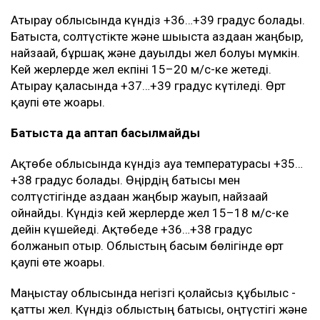
Атырау облысында күндіз +36…+39 градус болады.
Батыста, солтүстікте және шығыста аздаған жаңбыр,
найзағай, бұршақ және дауылды жел болуы мүмкін.
Кей жерлерде жел екпіні 15–20 м/с-ке жетеді.
Атырау қаласында +37…+39 градус күтіледі. Өрт
қаупі өте жоғары.
Батыста да аптап басылмайды
Ақтөбе облысында күндіз ауа температурасы +35…
+38 градус болады. Өңірдің батысы мен
солтүстігінде аздаған жаңбыр жауып, найзағай
ойнайды. Күндіз кей жерлерде жел 15–18 м/с-ке
дейін күшейеді. Ақтөбеде +36…+38 градус
болжанып отыр. Облыстың басым бөлігінде өрт
қаупі өте жоғары.
Маңғыстау облысында негізгі қолайсыз құбылыс -
қатты жел. Күндіз облыстың батысы, оңтүстігі және