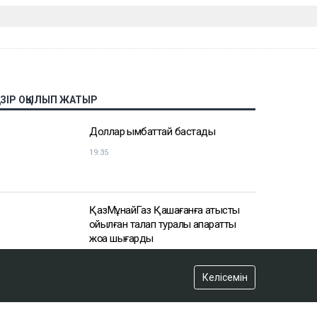
Келісемін
АЗІР ОҚЫЛЫП ЖАТЫР