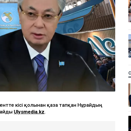
нтте кісі қолынан қаза тапқан Нұрайдың
рлайды
Ulysmedia.kz
.