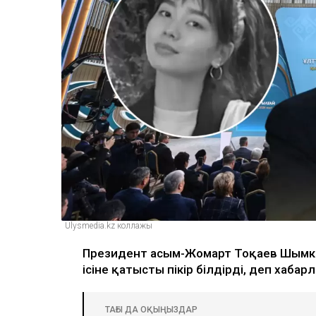
Ulysmedia.kz коллажы
Президент Қасым-Жомарт Тоқаев Шымке
ісіне қатысты пікір білдірді, деп хаба
ТАҒЫ ДА ОҚЫҢЫЗДАР