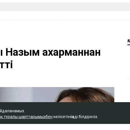
айдаланамыз.
қ туралы шарттарымызбен
келісетініңізді білдіресіз.
Қ