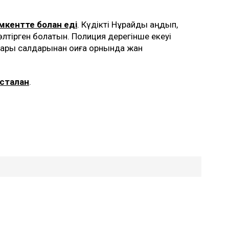
кентте болған еді
. Күдікті Нұрайды аңдып,
 өлтірген болатын. Полиция дерегінше екеуі
тары салдарынан оқиға орнында жан
сталған
.