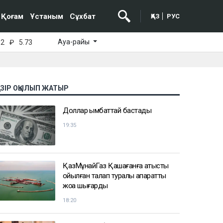
Қоғам
Ұстаным
Сұхбат
ҚАЗ
РУС
Ауа-райы
52
₽
5.73
АЗІР ОҚЫЛЫП ЖАТЫР
Доллар қымбаттай бастады
19:35
ҚазМұнайГаз Қашағанға қатысты
қойылған талап туралы ақпаратты
жоққа шығарды
18:20