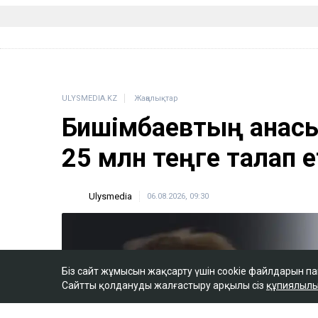
Біз сайт жұмысын жақсарту үшін cookie файлдарын п
Сайтты қолдануды жалғастыру арқылы сіз
құпиялылы
ULYSMEDIA.KZ
Жаңалықтар