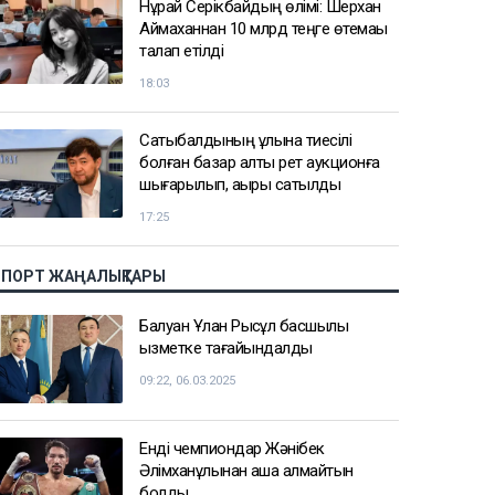
Нұрай Серікбайдың өлімі: Шерхан
Аймаханнан 10 млрд теңге өтемақы
талап етілді
18:03
Сатыбалдының ұлына тиесілі
болған базар алты рет аукционға
шығарылып, ақыры сатылды
17:25
СПОРТ ЖАҢАЛЫҚТАРЫ
Балуан Ұлан Рысқұл басшылық
қызметке тағайындалды
09:22, 06.03.2025
Енді чемпиондар Жәнібек
Әлімханұлынан қаша алмайтын
болды