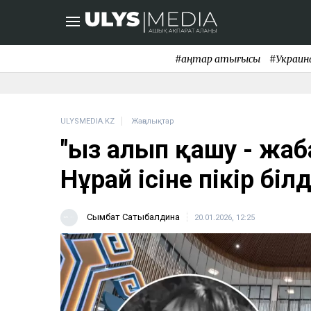
#қаңтар қақтығысы
#Украин
ULYSMEDIA.KZ
Жаңалықтар
"Қыз алып қашу - жа
Нұрай ісіне пікір білд
Сымбат Сатыбалдина
20.01.2026, 12:25