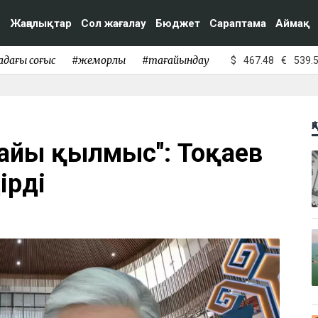
Жаңалықтар
Сол жағалау
Бюджет
Сараптама
Аймақ
адағы соғыс
#жемқорлық
#тағайындау
$
467.48
€
539.
Қ
байы қылмыс": Тоқаев
ірді