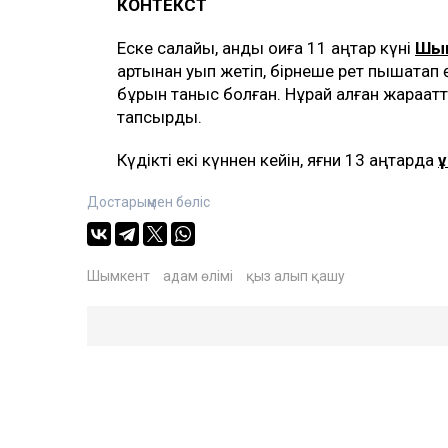
КОНТЕКСТ
Еске салайық, қанды оқиға 11 қаңтар күні
Шым
артынан қуып жетіп, бірнеше рет пышақтап
бұрын таныс болған. Нұрай алған жарақат
тапсырды.
Күдікті екі күннен кейін, яғни 13 қаңтарда
ұ
Достарыңмен бөліс
Шымкент
адам өлімі
қыз алып қашу