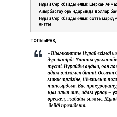
Нұрай Серікбайдың өлімі: Шерхан Аймах
Айырбастау орындарында доллар бағ
Нұрай Серікбайдың өлімі: сотта марқ
айтты
ТОЛЫҒЫРАҚ
- Шымкентте Нұрай есімді қызды
дүрліктірді. Ұлттық құрылтайғ
түсті. Нұрайды аңдып, қоқан ло
адам өлімімен бітті. Осыған
министрлігіне, Шымкент полици
тапсырдым. Бас прокуроратура
Қыз алып қашу, адам ұрлау – 
өрескел, жабайы қылмыс. Мұнда
дейді президент.