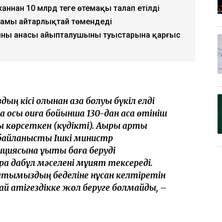
аннан 10 млрд теңге өтемақы талап етілді
амы айтарлықтай төмендеді
ұмның анасы айыпталушының туыстарына қарғыс
ң кісі қолынан қаза болуы бүкіл елді
а осы оқиға бойынша 130-дан аса өтініш
ққы көрсеткен (күдікті). Ақыры арты
 байланысты Ішкі министр
ясына құқықтық баға беруді
 дабұл мәселені мұқият тексереді.
ұлтымыздың беделіне нұқсан келтіретін
й қатігездікке жол беруге болмайды, –