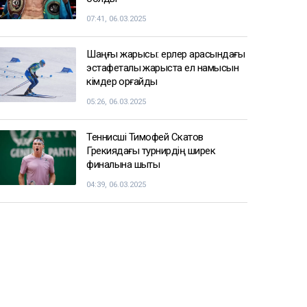
07:41, 06.03.2025
Шаңғы жарысы: ерлер арасындағы
эстафеталық жарыста ел намысын
кімдер қорғайды
05:26, 06.03.2025
Теннисші Тимофей Скатов
Грекиядағы турнирдің ширек
финалына шықты
04:39, 06.03.2025