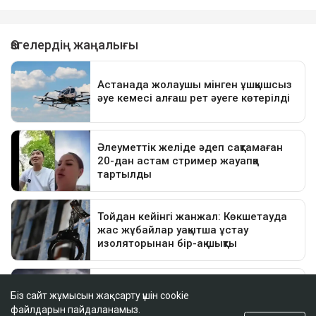
Біз сайт жұмысын жақсарту үшін cookie
файлдарын пайдаланамыз.