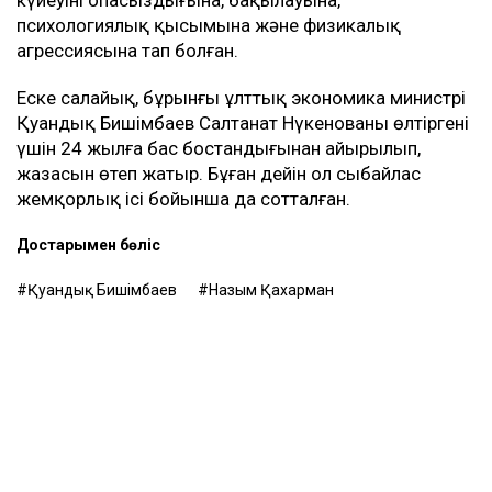
психологиялық қысымына және физикалық
агрессиясына тап болған.
Еске салайық, бұрынғы ұлттық экономика министрі
Қуандық Бишімбаев Салтанат Нүкенованы өлтіргені
үшін 24 жылға бас бостандығынан айырылып,
жазасын өтеп жатыр. Бұған дейін ол сыбайлас
жемқорлық ісі бойынша да сотталған.
Достарыңмен бөліс
Қуандық Бишімбаев
Назым Қахарман