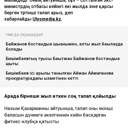
мәлімдеді. Оның айтуынша, бұл – сотталған экс-
министрдің отбасы кейінгі екі жылда өзіне қарсы
берген төртінші талап арыз, деп
хабарлайды
Ulysmedia.kz
.
ТАҒЫ ДА ОҚЫҢЫЗДАР
Байжанов бостандыққа шыққанымен, алты жыл бақылауда
болады
Бишімбаевтың туысы Бақытжан Байжанов бостандыққа
шықты
Бишімбаев ісі арқылы танылған Айжан Аймағанова
прокуратурадағы қызметінен кетті
Арада бірнеше жыл өткен соң талап қойылды
Назым Қахарманның айтуынша, талап оның екінші
баласын дүниеге әкелгеннен кейін басқарған
фитнес-клубқа қатысты.