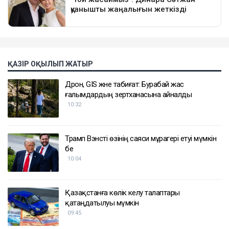
ҚАЗІР ОҚЫЛЫП ЖАТЫР
Дрон, GIS және табиғат: Бурабай жас
ғалымдардың зертханасына айналды
10:32
Трамп Вэнсті өзінің саяси мұрагері етуі мүмкін
бе
10:04
Қазақстанға көлік әкелу талаптары
қатаңдатылуы мүмкін
09:45