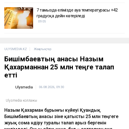
7 тамызда елімізде ауа температурасы +42
градусқа дейін көтеріледі
09:05
ULYSMEDIA.KZ
Жаңалықтар
Бишімбаевтың анасы Назым
Қахарманнан 25 млн теңге талап
етті
Ulysmedia
06.08.2026, 09:30
Ulysmedia коллажы
Назым Қахарман бұрынғы күйеуі Қуандық
Бишімбаевтың анасы өзіне қатысты 25 млн теңгеге
жуық сома өндіру туралы талап арыз бергенін