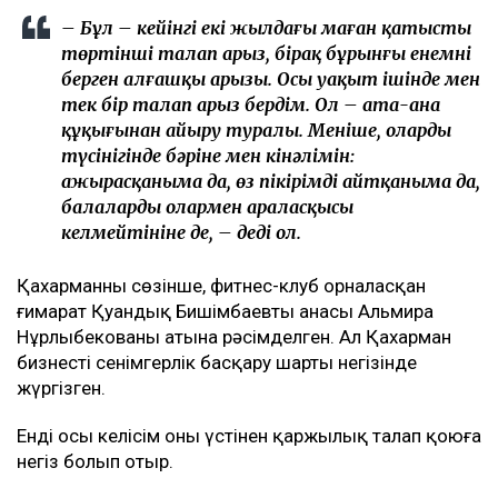
– Бұл – кейінгі екі жылдағы маған қатысты
төртінші талап арыз, бірақ бұрынғы енемнің
берген алғашқы арызы. Осы уақыт ішінде мен
тек бір талап арыз бердім. Ол – ата-ана
құқығынан айыру туралы. Меніңше, олардың
түсінігінде бәріне мен кінәлімін:
ажырасқаныма да, өз пікірімді айтқаныма да,
балалардың олармен араласқысы
келмейтініне де, – деді ол.
Қахарманның сөзінше, фитнес-клуб орналасқан
ғимарат Қуандық Бишімбаевтың анасы Альмира
Нұрлыбекованың атына рәсімделген. Ал Қахарман
бизнесті сенімгерлік басқару шарты негізінде
жүргізген.
Енді осы келісім оның үстінен қаржылық талап қоюға
негіз болып отыр.