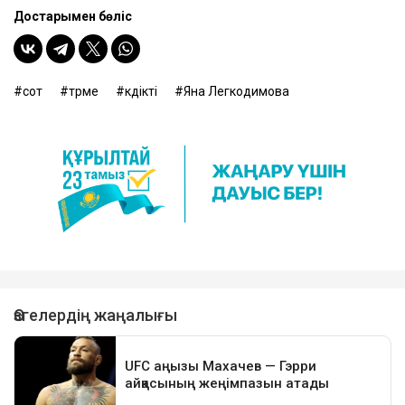
Достарыңмен бөліс
сот
түрме
күдікті
Яна Легкодимова