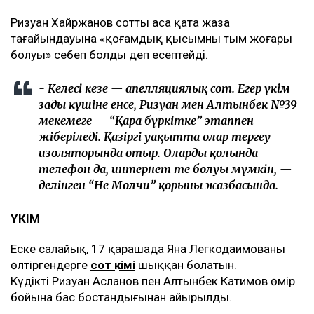
Ризуан Хайржанов соттың аса қатаң жаза
тағайындауына «қоғамдық қысымның тым жоғары
болуы» себеп болды деп есептейді.
- Келесі кезең — апелляциялық сот. Егер үкім
заңды күшіне енсе, Ризуан мен Алтынбек №39
мекемеге — “Қара бүркітке” этаппен
жіберіледі. Қазіргі уақытта олар тергеу
изоляторында отыр. Олардың қолында
телефон да, интернет те болуы мүмкін, —
делінген “Не Молчи” қорының жазбасында.
ҮКІМ
Еске салайық, 17 қарашада Яна Легкодаимованы
өлтіргендерге
сот үкімі
шыққан болатын.
Күдікті Ризуан Асланов пен Алтынбек Катимов өмір
бойына бас бостандығынан айырылды.