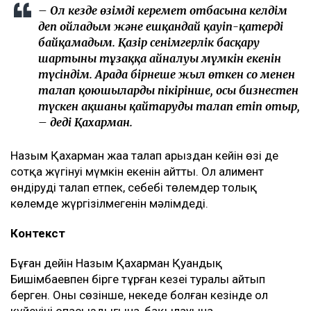
– Ол кезде өзімді керемет отбасына келдім
деп ойладым және ешқандай қауіп-қатерді
байқамадым. Қазір сенімгерлік басқару
шартының тұзаққа айналуы мүмкін екенін
түсіндім. Арада бірнеше жыл өткен соң менен
талап қоюшылардың пікірінше, осы бизнестен
түскен ақшаны қайтаруды талап етіп отыр,
– деді Қахарман.
Назым Қахарман жаңа талап арыздан кейін өзі де
сотқа жүгінуі мүмкін екенін айтты. Ол алимент
өндіруді талап етпек, себебі төлемдер толық
көлемде жүргізілмегенін мәлімдеді.
Контекст
Бұған дейін Назым Қахарман Қуандық
Бишімбаевпен бірге тұрған кезеңі туралы айтып
берген. Оның сөзінше, некеде болған кезінде ол
күйеуінің опасыздығына, бақылауына,