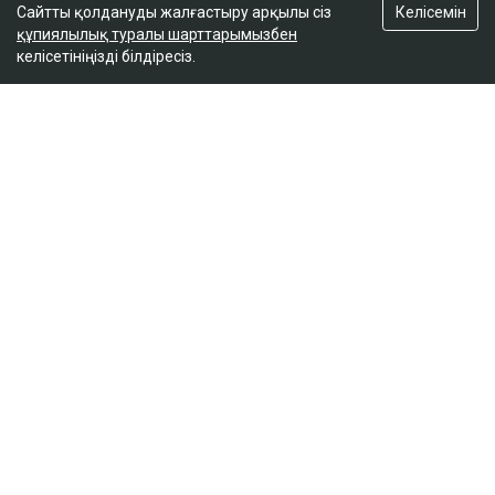
Келісемін
Сайтты қолдануды жалғастыру арқылы сіз
құпиялылық туралы шарттарымызбен
келісетініңізді білдіресіз.
ҚАЗІР ОҚЫЛЫП ЖАТЫР
Дрон, GIS және табиғат: Бурабай жас
ғалымдардың зертханасына айналды
10:32
Трамп Вэнсті өзінің саяси мұрагері етуі мүмкін