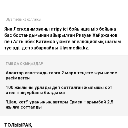
Ulysmedia.kz коллажы
Яна Легкодимованы өлтіру ісі бойынша өмір бойына
бас бостандығынан айырылған Ризуан Хайржанов
пен Алтынбек Катимов үкімге апелляциялық шағым
түсірді, деп хабарлайды
Ulysmedia.kz
.
ТАҒЫ ДА ОҚЫҢЫЗДАР
Алаяқтар қазақстандықтарға 2 млрд теңгеге жуық несие
рәсімдеген
100 жылқыны ұрлады деп сотталған жылқышы сот
қателігінің құрбаны болды ма
"Шал, кет!" ұранының авторы Ермек Нарымбай 2,5
жылға сотталды
ТОЛЫҒЫРАҚ