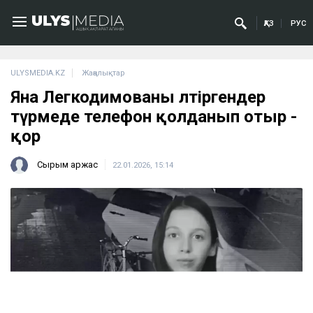
ҚАЗ
РУС
ULYSMEDIA.KZ
Жаңалықтар
Яна Легкодимованы өлтіргендер
түрмеде телефон қолданып отыр -
қор
Сырым Қаржас
22.01.2026, 15:14