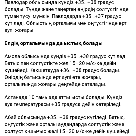
Павлодар облысында күндіз +35…+38 градус
болады. Түнде және таңертең өңірдің солтүстігінде
тұман түсуі мүмкін. Павлодарда +35…+37 градус
күтіледі. Облыстың орталығы мен оңтүстігінде өрт
қаупі жоғары.
Елдің орталығында да ыстық болады
Ақмола облысында күндіз +35…+38 градус күтіледі.
Батыс пен солтүстікте жел 15–20 м/с-ке дейін
күшейеді. Көкшетауда +36…+38 градус болады.
Өңірдің батысында өрт қаупі өте жоғары,
орталығында жоғары деңгейде сақталады.
Астанада 10 тамызда қатты ыстық болады. Күндіз
ауа температурасы +35 градусқа дейін көтеріледі.
Абай облысында +35…+38 градус күтіледі. Батыс,
оңтүстік және орталық аудандарда солтүстік және
солтүстік-шығыс желі 15–20 м/с-ке дейін күшейеді.