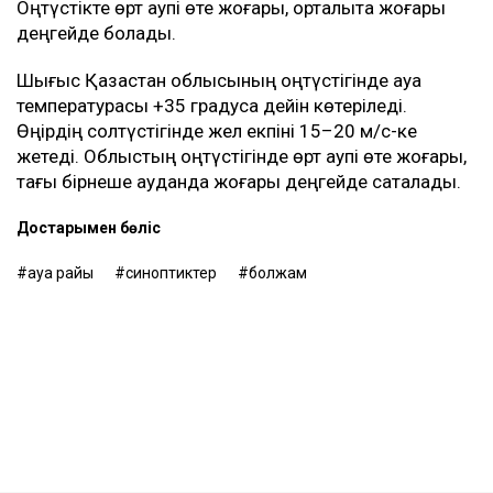
Оңтүстікте өрт қаупі өте жоғары, орталықта жоғары
деңгейде болады.
Шығыс Қазақстан облысының оңтүстігінде ауа
температурасы +35 градусқа дейін көтеріледі.
Өңірдің солтүстігінде жел екпіні 15–20 м/с-ке
жетеді. Облыстың оңтүстігінде өрт қаупі өте жоғары,
тағы бірнеше ауданда жоғары деңгейде сақталады.
Достарыңмен бөліс
ауа райы
синоптиктер
болжам