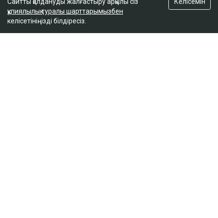
Келісемін
Сайтты қолдануды жалғастыру арқылы сіз
құпиялылық туралы шарттарымызбен
келісетініңізді білдіресіз.
ҚАЗІР ОҚЫЛЫП ЖАТЫР
Қазақстандықтар Қытайдағы тайфун
салдарынан елге қайта алмай отыр
15:01
Нұрай Серікбайдың отбасы неге 10 млрд
теңге өтемақы талап етіп отыр