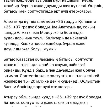
таулы жерлерде ауа райы күрт нашарлап, нөсер
жаңбыр, бұршақ және дауылды жел күтіледі. Өңірдің
батысы мен солтүстігінде өрт қаупі өте жоғары.
Алматыда күндіз шамамен +35 градус, Қонаевта
+35…+37 градус болады. Іле Алатауында, соның
ішінде Алматының Медеу және Бостандық
аудандарының таулы бөліктерінде найзағай
күтіледі. Кешке нөсер жаңбыр, бұршақ және
дауылды жел болуы мүмкін.
Батыс Қазақстан облысының батысы, солтүстігі
және шығысында жаңбыр жауып, найзағай
ойнайды. Күндіз бұршақ пен дауылды жел болуы
ықтимал. Солтүстік және солтүстік-шығыс желі кей
жерлерде 15–20 м/с-ке дейін күшейеді. Облыстың
басым бөлігінде өрт қаупі өте жоғары.
Атырау облысында күндіз +36…+39 градус болады.
Батыста, солтүстікте және шығыста аздаған