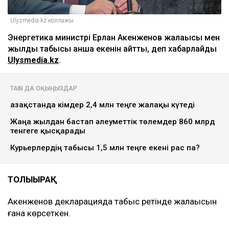
Ulysmedia.kz коллажы
Энергетика министрі Ерлан Ақкенженов жалақысы мен
жылдық табысы қанша екенін айтты, деп хабарлайды
Ulysmedia.kz
.
ТАҒЫ ДА ОҚЫҢЫЗДАР
Қазақстанда кімдер 2,4 млн теңге жалақы күтеді
Жаңа жылдан бастап әлеуметтік төлемдер 860 млрд
тенгеге қысқарады
Курьерлердің табысы 1,5 млн теңге екені рас па?
ТОЛЫҒЫРАҚ
Ақкенженов декларацияда табыс ретінде жалақысын
ғана көрсеткен.