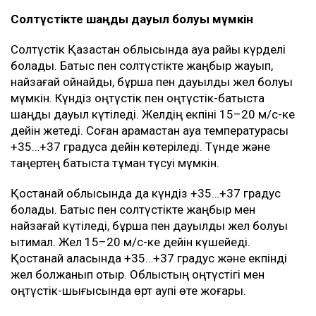
Солтүстікте шаңды дауыл болуы мүмкін
Солтүстік Қазақстан облысында ауа райы күрделі
болады. Батыс пен солтүстікте жаңбыр жауып,
найзағай ойнайды, бұршақ пен дауылды жел болуы
мүмкін. Күндіз оңтүстік пен оңтүстік-батыста
шаңды дауыл күтіледі. Желдің екпіні 15–20 м/с-ке
дейін жетеді. Соған қарамастан ауа температурасы
+35…+37 градусқа дейін көтеріледі. Түнде және
таңертең батыста тұман түсуі мүмкін.
Қостанай облысында да күндіз +35…+37 градус
болады. Батыс пен солтүстікте жаңбыр мен
найзағай күтіледі, бұршақ пен дауылды жел болуы
ықтимал. Жел 15–20 м/с-ке дейін күшейеді.
Қостанай қаласында +35…+37 градус және екпінді
жел болжанып отыр. Облыстың оңтүстігі мен
оңтүстік-шығысында өрт қаупі өте жоғары.