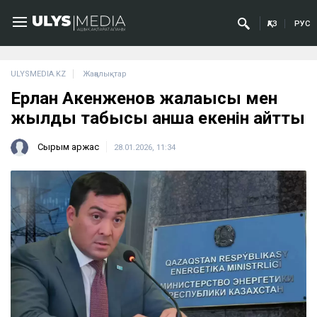
ҚАЗ
РУС
ULYSMEDIA.KZ
Жаңалықтар
Ерлан Ақкенженов жалақысы мен
жылдық табысы қанша екенін айтты
Сырым Қаржас
28.01.2026, 11:34