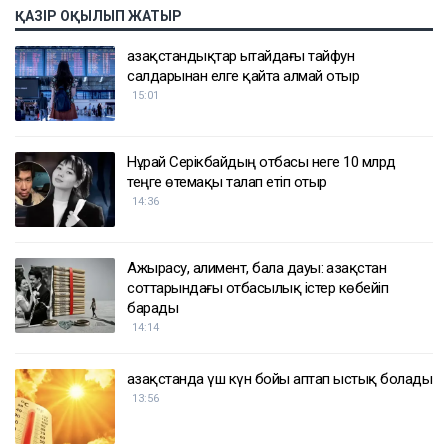
ҚАЗІР ОҚЫЛЫП ЖАТЫР
Қазақстандықтар Қытайдағы тайфун
салдарынан елге қайта алмай отыр
15:01
Нұрай Серікбайдың отбасы неге 10 млрд
теңге өтемақы талап етіп отыр
14:36
Ажырасу, алимент, бала дауы: Қазақстан
соттарындағы отбасылық істер көбейіп
барады
14:14
Қазақстанда үш күн бойы аптап ыстық болады
13:56