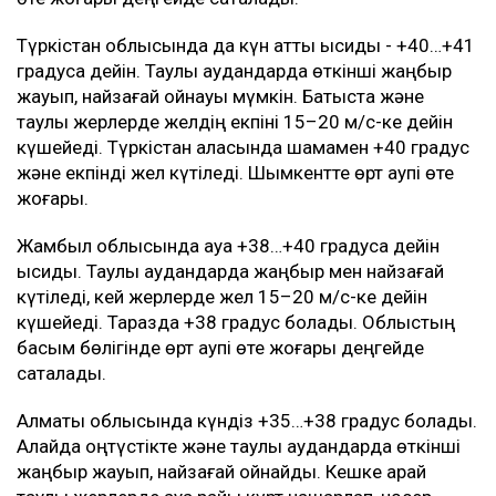
Түркістан облысында да күн қатты ысиды - +40…+41
градусқа дейін. Таулы аудандарда өткінші жаңбыр
жауып, найзағай ойнауы мүмкін. Батыста және
таулы жерлерде желдің екпіні 15–20 м/с-ке дейін
күшейеді. Түркістан қаласында шамамен +40 градус
және екпінді жел күтіледі. Шымкентте өрт қаупі өте
жоғары.
Жамбыл облысында ауа +38…+40 градусқа дейін
ысиды. Таулы аудандарда жаңбыр мен найзағай
күтіледі, кей жерлерде жел 15–20 м/с-ке дейін
күшейеді. Таразда +38 градус болады. Облыстың
басым бөлігінде өрт қаупі өте жоғары деңгейде
сақталады.
Алматы облысында күндіз +35…+38 градус болады.
Алайда оңтүстікте және таулы аудандарда өткінші
жаңбыр жауып, найзағай ойнайды. Кешке қарай