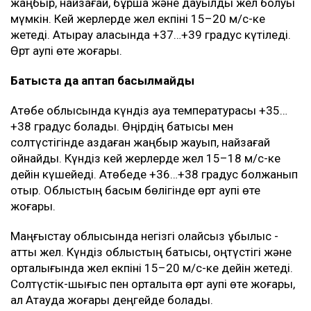
жаңбыр, найзағай, бұршақ және дауылды жел болуы
мүмкін. Кей жерлерде жел екпіні 15–20 м/с-ке
жетеді. Атырау қаласында +37…+39 градус күтіледі.
Өрт қаупі өте жоғары.
Батыста да аптап басылмайды
Ақтөбе облысында күндіз ауа температурасы +35…
+38 градус болады. Өңірдің батысы мен
солтүстігінде аздаған жаңбыр жауып, найзағай
ойнайды. Күндіз кей жерлерде жел 15–18 м/с-ке
дейін күшейеді. Ақтөбеде +36…+38 градус болжанып
отыр. Облыстың басым бөлігінде өрт қаупі өте
жоғары.
Маңғыстау облысында негізгі қолайсыз құбылыс -
қатты жел. Күндіз облыстың батысы, оңтүстігі және
орталығында жел екпіні 15–20 м/с-ке дейін жетеді.
Солтүстік-шығыс пен орталықта өрт қаупі өте жоғары,
ал Ақтауда жоғары деңгейде болады.