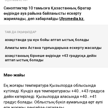
Ulysmedia.kz ЖИ
Синоптиктер 10 тамызға Қазақстанның бірқатар
өңірінде ауа райына байланысты ескерту
жариялады, деп хабарлайды
Ulysmedia.kz.
ТАҒЫ ДА ОҚЫҢЫЗДАР
Қазақстанда үш күн бойы аптап ыстық болады
Алматы мен Астана тұрғындарына ескерту жасалды
Қазақстанның бірнеше өңірінде +43 градусқа дейін
аптап ыстық болады
Мән-жайы
Ең жоғары температура Қызылорда облысында
күтіледі. Күндіз ауа температурасы +40…+43 градусқа
дейін көтеріледі. Қызылорда қаласында +40…+41
градус болады. Облыстың бүкіл аумағында өрт қаупі
өте жоғары деңгейде сақталады.