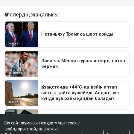
Біз сайт жұмысын жақсарту үшін cookie
файлдарын пайдаланамыз.