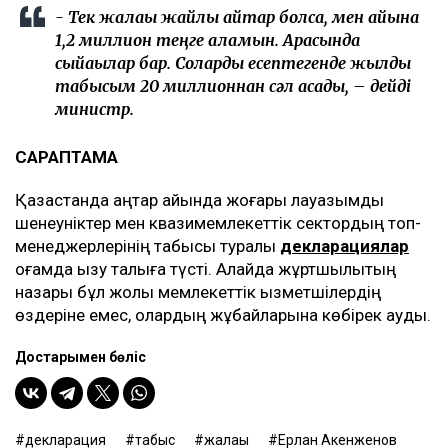
- Тек жалақы жайлы айтар болсақ, мен айына
1,2 миллион теңге аламын. Арасында
сыйақылар бар. Соларды есептегенде жылдық
табысым 20 миллионнан сәл асады, – дейді
министр.
САРАПТАМА
Қазақстанда қаңтар айында жоғары лауазымды
шенеуніктер мен квазимемлекеттік сектордың топ-
менеджерлерінің табысы туралы
декларациялар
қоғамда қызу талқыға түсті. Алайда жұртшылықтың
назары бұл жолы мемлекеттік қызметшілердің
өздеріне емес, олардың жұбайларына көбірек ауды.
Достарыңмен бөліс
декларация
табыс
жалақы
Ерлан Ақкенженов