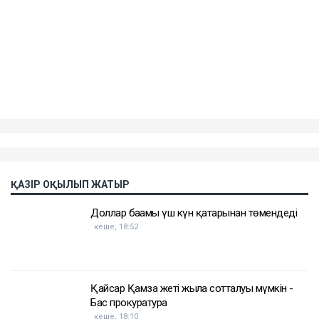
бірге тұрған кезеңі туралы айтып берген. Оның
сөзінше, некеде болған кезінде ол күйеуінің
опасыздығына, бақылауына, психологиялық
қысымына және физикалық агрессиясына тап
болған.
Еске салайық, бұрынғы ұлттық экономика министрі
Қуандық Бишімбаев Салтанат Нүкенованы өлтіргені
үшін 24 жылға бас бостандығынан айырылып,
жазасын өтеп жатыр. Бұған дейін ол сыбайлас
жемқорлық ісі бойынша да сотталған.
Достарыңмен бөліс
Қуандық Бишімбаев
Назым Қахарман