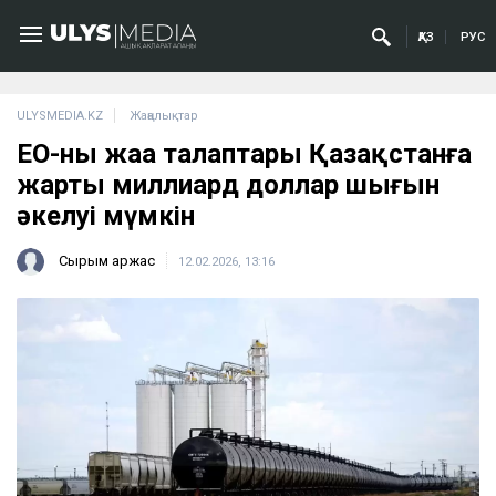
ҚАЗ
РУС
ULYSMEDIA.KZ
Жаңалықтар
ЕО-ның жаңа талаптары Қазақстанға
жарты миллиард доллар шығын
әкелуі мүмкін
Сырым Қаржас
12.02.2026, 13:16