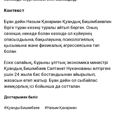
Енді осы келісім оның үстінен қаржылық талап
қоюға негіз болып отыр.
– Ол кезде өзімді керемет отбасына келдім
деп ойладым және ешқандай қауіп-қатерді
байқамадым. Қазір сенімгерлік басқару
шартының тұзаққа айналуы мүмкін екенін
түсіндім. Арада бірнеше жыл өткен соң
менен талап қоюшылардың пікірінше, осы
бизнестен түскен ақшаны қайтаруды талап
етіп отыр, – деді Қахарман.
Назым Қахарман жаңа талап арыздан кейін өзі де
сотқа жүгінуі мүмкін екенін айтты. Ол алимент
өндіруді талап етпек, себебі төлемдер толық
көлемде жүргізілмегенін мәлімдеді.
Контекст
Бұған дейін Назым Қахарман Қуандық Бишімбаевпен