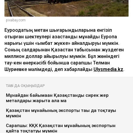
pixabay.com
Еуроодақтың метан шығарындыларына енгізіп
отырған шектеулері қазақстандық мұнайды Еуропа
нарығы үшін «қымбат жүкке» айналдыруы мүмкін.
Соның салдарынан Қазақстан табысынан жүздеген
миллион доллар айырылуы мүмкін. Бұл жөніндегі
тау-кен өнеркәсібі бойынша сарапшы Телман
Шуриевке мәлімдеді, деп хабарлайды
Ulysmedia.kz
.
ТАҒЫ ДА ОҚЫҢЫЗДАР
Мұнайдан байымаған Қазақстанды сирек жер
металдары жарыта ала ма
Қазақстан мұнайының экспорты тағы да тоқтауы
мүмкін
Сарапшы: КҚК Қазақстан мұнайының экспортын
қайта тоқтатуы мүмкін