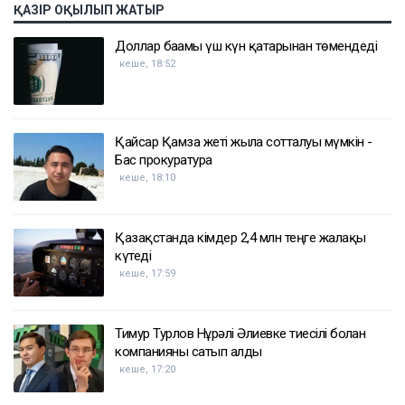
ҚАЗІР ОҚЫЛЫП ЖАТЫР
Доллар бағамы үш күн қатарынан төмендеді
кеше, 18:52