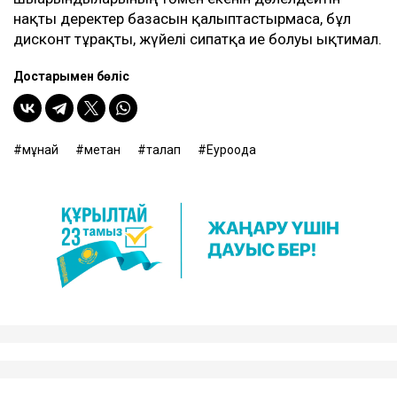
нақты деректер базасын қалыптастырмаса, бұл
дисконт тұрақты, жүйелі сипатқа ие болуы ықтимал.
Достарыңмен бөліс
мұнай
метан
талап
Еуроодақ