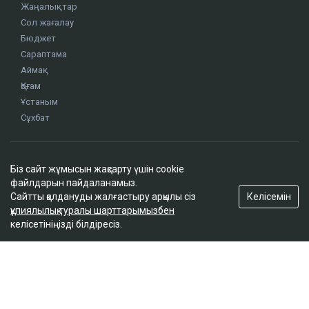
ҚАЗІР ОҚЫЛЫП ЖАТЫР
Доллар бағамы үш күн қатарынан төмендеді
кеше, 18:52
Біз сайт жұмысын жақсарту үшін cookie
Қайсар Қамза жеті жылға сотталуы мүмкін -
файлдарын пайдаланамыз.
Бас прокуратура
Келісемін
Сайтты қолдануды жалғастыру арқылы сіз
кеше, 18:10
құпиялылық туралы шарттарымызбен
келісетініңізді білдіресіз.
Қазақстанда кімдер 2,4 млн теңге жалақы
күтеді
кеше, 17:59