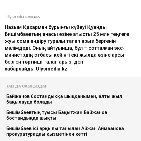
Бишімбаевтың анасы Назым
Қахарманнан 25 млн теңге талап етті
Ulysmedia
06.08.2026, 09:30
Ulysmedia коллажы
Назым Қахарман бұрынғы күйеуі Қуандық