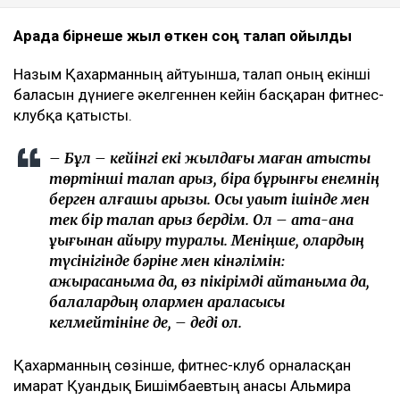
Бишімбаевтың анасы өзіне қатысты 25 млн теңгеге
жуық сома өндіру туралы талап арыз бергенін
мәлімдеді. Оның айтуынша, бұл – сотталған экс-
министрдің отбасы кейінгі екі жылда өзіне қарсы
берген төртінші талап арыз, деп
хабарлайды
Ulysmedia.kz
.
ТАҒЫ ДА ОҚЫҢЫЗДАР
Байжанов бостандыққа шыққанымен, алты жыл
бақылауда болады
Бишімбаевтың туысы Бақытжан Байжанов
бостандыққа шықты
Бишімбаев ісі арқылы танылған Айжан Аймағанова
прокуратурадағы қызметінен кетті
Арада бірнеше жыл өткен соң талап қойылды
Назым Қахарманның айтуынша, талап оның екінші