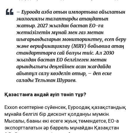
– Еуроодақ қазба отын импортына қойылатын
экологиялық талаптарды қатаңдатып
жатыр. 2027 жылдан бастап ЕО-ға
жеткізілетін мұнай мен газ метан
шығарындыларын мониторингтеу, есеп беру
және верификациялау (MRV) бойынша қатаң
стандарттарға сай болуы тиіс. Ал 2030
жылдан бастап ЕО белгілеген метан
қарқындылығы деңгейінен асқан жағдайда
айыппұл салу көзделіп отыр, – деп еске
салады Тельман Шуриев.
Қазақстанға қандай қауіп төніп тұр?
Exxon есептеріне сүйенсек, Еуроодақ қазақстандық
мұнайға белгілі бір дисконт қолдануы мүмкін.
Мысалы, бағаны екі есеге жуық төмендетсе, ЕО-ға
экспортталатын әр баррель мұнайдан Қазақстан