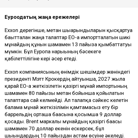
Еуроодақтың жаңа ережелері
Exxon дерегінше, метан шығарындыларын қысқартуға
бағытталған жаңа талаптар ЕО-ға импортталатын шикі
мұнайдың құнын шамамен 13 пайызға қымбаттатуы
мүмкін. Бұл Еуропа нарығының бәсекеге
қабілеттілігіне кері әсер етеді.
Exxon компаниясының өнімдік шешімдер жөніндегі
президенті Мэтт Крокердің айтуынша, 2027 жылға
қарай ЕО-ға жеткізілетін қазіргі мұнай импортының
шамамен 80 пайызы метан бойынша қойылатын
талаптарға сай келмейді. Ал талапқа сәйкес келетін
балама мұнай жеткізілімін қамтамасыз ету бір
баррельдің орташа бағасына қосымша 9 доллар
қосады. Brent маркалы мұнайдың қазіргі бағасы
шамамен 70 доллар екенін ескерсек, бұл
шығындардың 10 пайыздан астам өсуіне әкеледі.