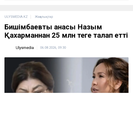
Қайсар Қамза жеті жылға сотталуы мүмкін -
Бас прокуратура
кеше, 18:10
Қазақстанда кімдер 2,4 млн теңге жалақы
күтеді
кеше, 17:59
Тимур Турлов Нұрәлі Әлиевке тиесілі болған
компанияны сатып алды
кеше, 17:20
ULYSMEDIA.KZ
Жаңалықтар