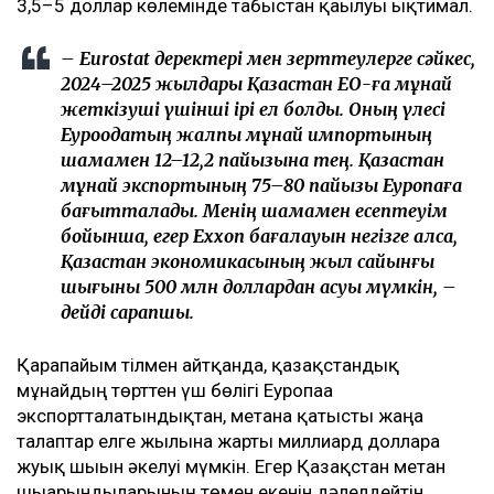
3,5–5 доллар көлемінде табыстан қағылуы ықтимал.
– Eurostat деректері мен зерттеулерге сәйкес,
2024–2025 жылдары Қазақстан ЕО-ға мұнай
жеткізуші үшінші ірі ел болды. Оның үлесі
Еуроодақтың жалпы мұнай импортының
шамамен 12–12,2 пайызына тең. Қазақстан
мұнай экспортының 75–80 пайызы Еуропаға
бағытталады. Менің шамамен есептеуім
бойынша, егер Exxon бағалауын негізге алсақ,
Қазақстан экономикасының жыл сайынғы
шығыны 500 млн доллардан асуы мүмкін, –
дейді сарапшы.
Қарапайым тілмен айтқанда, қазақстандық
мұнайдың төрттен үш бөлігі Еуропаға
экспортталатындықтан, метанға қатысты жаңа
талаптар елге жылына жарты миллиард долларға
жуық шығын әкелуі мүмкін. Егер Қазақстан метан
шығарындыларының төмен екенін дәлелдейтін