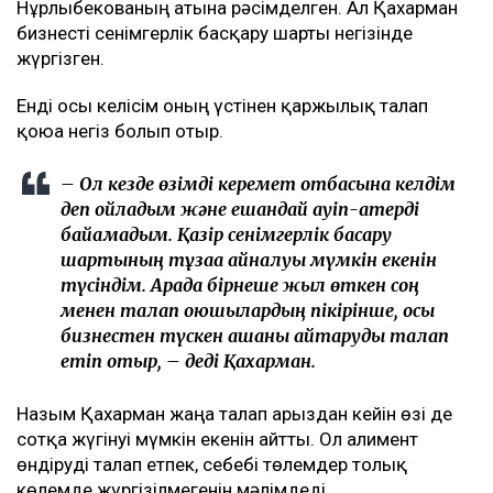
баласын дүниеге әкелгеннен кейін басқарған фитнес-
клубқа қатысты.
– Бұл – кейінгі екі жылдағы маған қатысты
төртінші талап арыз, бірақ бұрынғы енемнің
берген алғашқы арызы. Осы уақыт ішінде мен
тек бір талап арыз бердім. Ол – ата-ана
құқығынан айыру туралы. Меніңше, олардың
түсінігінде бәріне мен кінәлімін:
ажырасқаныма да, өз пікірімді айтқаныма да,
балалардың олармен араласқысы
келмейтініне де, – деді ол.
Қахарманның сөзінше, фитнес-клуб орналасқан
ғимарат Қуандық Бишімбаевтың анасы Альмира
Нұрлыбекованың атына рәсімделген. Ал Қахарман
бизнесті сенімгерлік басқару шарты негізінде
жүргізген.