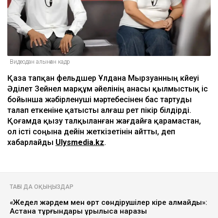
Видеодан алынған кадр
Қаза тапқан фельдшер Ұлдана Мырзуанның күйеуі
Әділет Зейнел марқұм әйелінің анасы қылмыстық іс
бойынша жәбірленуші мәртебесінен бас тартуды
талап еткеніне қатысты алғаш рет пікір білдірді.
Қоғамда қызу талқыланған жағдайға қарамастан,
ол істі соңына дейін жеткізетінін айтты, деп
хабарлайды
Ulysmedia.kz
.
ТАҒЫ ДА ОҚЫҢЫЗДАР
«Жедел жәрдем мен өрт сөндірушілер кіре алмайды»:
Астана тұрғындары құрылысқа наразы