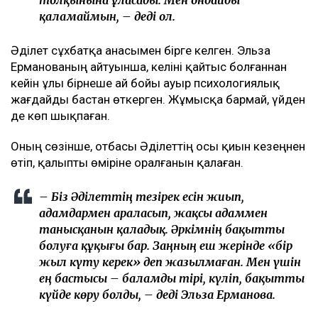
қаламаймын, – деді ол.
Әділет сұхбатқа анасымен бірге келген. Эльза
Ерманованың айтуынша, келіні қайтыс болғаннан
кейін ұлы бірнеше ай бойы ауыр психологиялық
жағдайды бастан өткерген. Жұмысқа бармай, үйден
де көп шықпаған.
Оның сөзінше, отбасы Әділеттің осы қиын кезеңнен
өтіп, қалыпты өміріне оралғанын қалаған.
– Біз Әділеттің тезірек есін жиып,
адамдармен араласып, жақсы адаммен
танысқанын қаладық. Әркімнің бақытты
болуға құқығы бар. Заңның еш жерінде «бір
жыл күту керек» деп жазылмаған. Мен үшін
ең бастысы – баламды тірі, күліп, бақытты
күйде көру болды, – деді Эльза Ерманова.