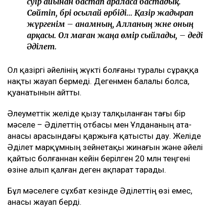
сәуір айынан бастап араласа бастадық.
Сөйтіп, бәрі осылай өрбіді... Қазір жадырап
жүргенім – анамның, Алланың және оның
арқасы. Ол маған жаңа өмір сыйлады, – деді
Әділет.
Ол қазіргі әйелінің жүкті болғаны туралы сұраққа
нақты жауап бермеді. Дегенмен балалы болса,
қуанатынын айтты.
Әлеуметтік желіде қызу талқыланған тағы бір
мәселе – Әділеттің отбасы мен Ұлдананың ата-
анасы арасындағы қаржыға қатысты дау. Желіде
Әділет марқұмның зейнетақы жинағын және әйелі
қайтыс болғаннан кейін берілген 20 млн теңгені
өзіне алып қалған деген ақпарат тарады.
Бұл мәселеге сұхбат кезінде Әділеттің өзі емес,
анасы жауап берді.