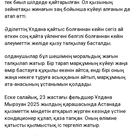
тек биыл шілдеде қайтарылған. Ол қызының
зейнетақы жинағын заң бойынша күйеуі алғанын да
атап өтті.
Әділеттің Ұлдана қайтыс болғаннан кейін сегіз ай
өткен соң қайта үйленгені белгілі болғаннан кейін
әлеуметтік желіде қызу талқылау басталды.
Қолданушылар бұл шешімнің моральдық жағын
талқылап жатыр. Бір тарап марқұмның күйеуі жаңа
өмір бастауға құқылы екенін айтса, енді бірі оның
жаңа некеге тұруға асыққанын айтып, марқұмның
ата-анасының ұстанымын қолдады.
Еске салайық, 23 жастағы фельдшер Ұлдана
Мырзуан 2025 жылдың қарашасында Астанада
қызметтік міндетін атқарып жүрген кезінде үстіне
кондиционер құлап, қаза тапқан. Оның өліміне
қатысты қылмыстық іс тергеліп жатыр.