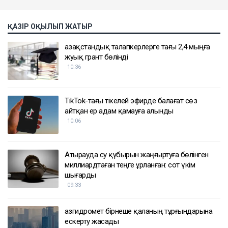
ҚАЗІР ОҚЫЛЫП ЖАТЫР
Қазақстандық талапкерлерге тағы 2,4 мыңға
жуық грант бөлінді
10:36
TikTok-тағы тікелей эфирде балағат сөз
айтқан ер адам қамауға алынды
10:06
Атырауда су құбырын жаңғыртуға бөлінген
миллиардтаған теңге ұрланған: сот үкім
шығарды
09:33
Қазгидромет бірнеше қаланың тұрғындарына
ескерту жасады