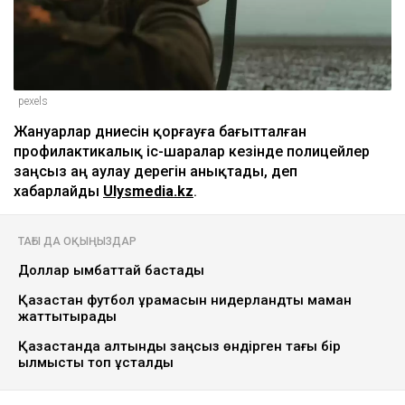
pexels
Жануарлар дүниесін қорғауға бағытталған
профилактикалық іс-шаралар кезінде полицейлер
заңсыз аң аулау дерегін анықтады, деп
хабарлайды
Ulysmedia.kz
.
ТАҒЫ ДА ОҚЫҢЫЗДАР
Доллар қымбаттай бастады
Қазақстан футбол құрамасын нидерландтық маман
жаттықтырады
Қазақстанда алтынды заңсыз өндірген тағы бір
қылмыстық топ ұсталды