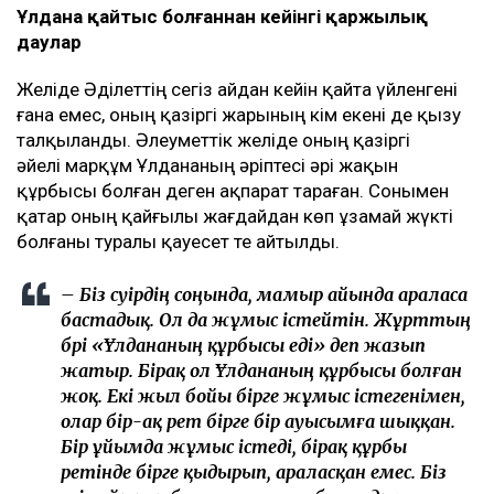
Ұлдана қайтыс болғаннан кейінгі қаржылық
даулар
Желіде Әділеттің сегіз айдан кейін қайта үйленгені
ғана емес, оның қазіргі жарының кім екені де қызу
талқыланды. Әлеуметтік желіде оның қазіргі
әйелі марқұм Ұлдананың әріптесі әрі жақын
құрбысы болған деген ақпарат тараған. Сонымен
қатар оның қайғылы жағдайдан көп ұзамай жүкті
болғаны туралы қауесет те айтылды.
– Біз сәуірдің соңында, мамыр айында араласа
бастадық. Ол да жұмыс істейтін. Жұрттың
бәрі «Ұлдананың құрбысы еді» деп жазып
жатыр. Бірақ ол Ұлдананың құрбысы болған
жоқ. Екі жыл бойы бірге жұмыс істегенімен,
олар бір-ақ рет бірге бір ауысымға шыққан.
Бір ұйымда жұмыс істеді, бірақ құрбы
ретінде бірге қыдырып, араласқан емес. Біз