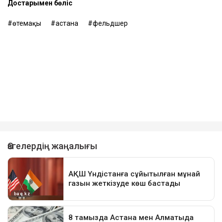
Достарыңмен бөліс
өтемақы
астана
фельдшер