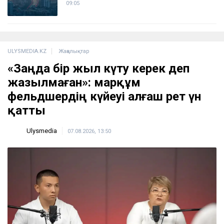
09:05
ULYSMEDIA.KZ
Жаңалықтар
«Заңда бір жыл күту керек деп
жазылмаған»: марқұм
фельдшердің күйеуі алғаш рет үн
қатты
Ulysmedia
07.08.2026, 13:50