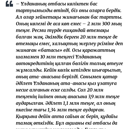
– Ұлдананың отбасы көліктен бас
тартуымызды өтінді, біз оны оларға бердік.
Ал олар зейнетақы жинағынан бас тартты.
Оның көлемі де аса көп емес – 2 млн 300 мың
теңге. Ресми түрде ешқандай өтемақы
болған жоқ. Әкімдік берген 20 млн теңге де
өтемақы емес, халықтың жерлеу рәсіміне деп
жинаған «батасы» еді. Осы қаражаттың
шамамен 10 млн теңгесі Ұлдананың
автокредитінің қалған бөлігін толық өтеуге
жұмсалды. Кейін көлік кепілден шығарылып,
оның ата-анасына берілді. Сонымен қатар
Әділет Ұлдананың ата-анасы қыз ұзатуға
несие алғанын еске салды. Сол 20 млн
теңгенің ішінен оның анасына 3,9 млн теңге
аударылған. Әділет 1,1 млн теңге, ал оның
әпкесіне тағы 1,34 млн теңге аударған.
Қырқына дейін апта сайын ас беріп, құдайы
тамақ өткіздік. Бұл ақшаны екі отбасы да