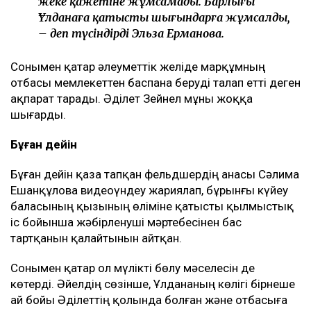
жеке қажетіне жұмсамады. Барлығы
Ұлданаға қатысты шығындарға жұмсалды,
– деп түсіндірді Эльза Ерманова.
Сонымен қатар әлеуметтік желіде марқұмның
отбасы мемлекеттен баспана беруді талап етті деген
ақпарат тарады. Әділет Зейнел мұны жоққа
шығарды.
Бұған дейін
Бұған дейін қаза тапқан фельдшердің анасы Сәлима
Ешанқұлова видеоүндеу жариялап, бұрынғы күйеу
баласының қызының өліміне қатысты қылмыстық
іс бойынша жәбірленуші мәртебесінен бас
тартқанын қалайтынын айтқан.
Сонымен қатар ол мүлікті бөлу мәселесін де
көтерді. Әйелдің сөзінше, Ұлдананың көлігі бірнеше
ай бойы Әділеттің қолында болған және отбасыға