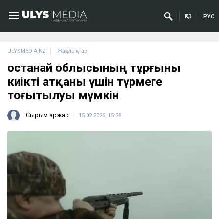
ҚАЗ
РУС
ULYSMEDIA.KZ
Жаңалықтар
Қостанай облысының тұрғыны
киікті атқаны үшін түрмеге
тоғытылуы мүмкін
Сырым Қаржас
15.02.2026, 15:28