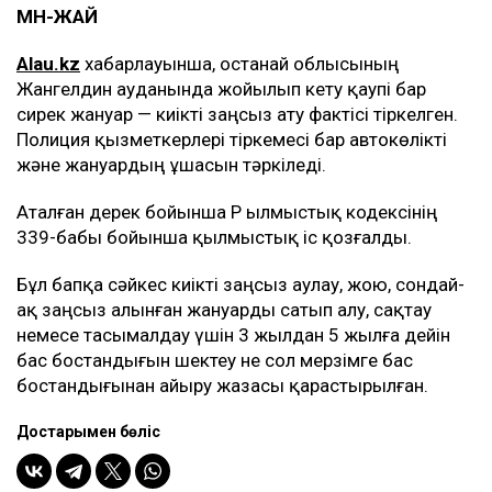
МӘН-ЖАЙ
Alau.kz
хабарлауынша, Қостанай облысының
Жангелдин ауданында жойылып кету қаупі бар
сирек жануар — киікті заңсыз ату фактісі тіркелген.
Полиция қызметкерлері тіркемесі бар автокөлікті
және жануардың ұшасын тәркіледі.
Аталған дерек бойынша ҚР Қылмыстық кодексінің
339-бабы бойынша қылмыстық іс қозғалды.
Бұл бапқа сәйкес киікті заңсыз аулау, жою, сондай-
ақ заңсыз алынған жануарды сатып алу, сақтау
немесе тасымалдау үшін 3 жылдан 5 жылға дейін
бас бостандығын шектеу не сол мерзімге бас
бостандығынан айыру жазасы қарастырылған.
Достарыңмен бөліс