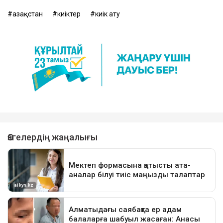
Қазақстан
киіктер
киік ату