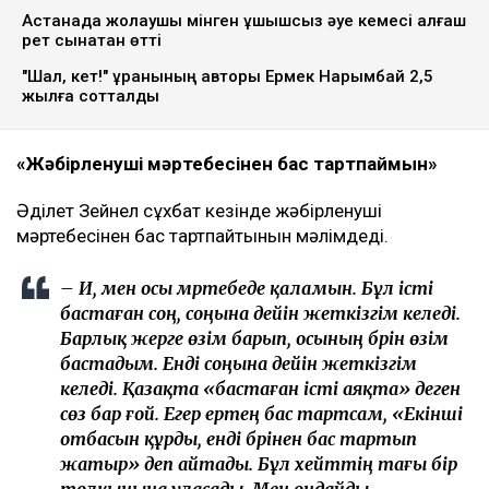
Астанада жолаушы мінген ұшқышсыз әуе кемесі алғаш
рет сынақтан өтті
"Шал, кет!" ұранының авторы Ермек Нарымбай 2,5
жылға сотталды
«Жәбірленуші мәртебесінен бас тартпаймын»
Әділет Зейнел сұхбат кезінде жәбірленуші
мәртебесінен бас тартпайтынын мәлімдеді.
– Иә, мен осы мәртебеде қаламын. Бұл істі
бастаған соң, соңына дейін жеткізгім келеді.
Барлық жерге өзім барып, осының бәрін өзім
бастадым. Енді соңына дейін жеткізгім
келеді. Қазақта «бастаған істі аяқта» деген
сөз бар ғой. Егер ертең бас тартсам, «Екінші
отбасын құрды, енді бәрінен бас тартып
жатыр» деп айтады. Бұл хейттің тағы бір
толқынына ұласады. Мен ондайды