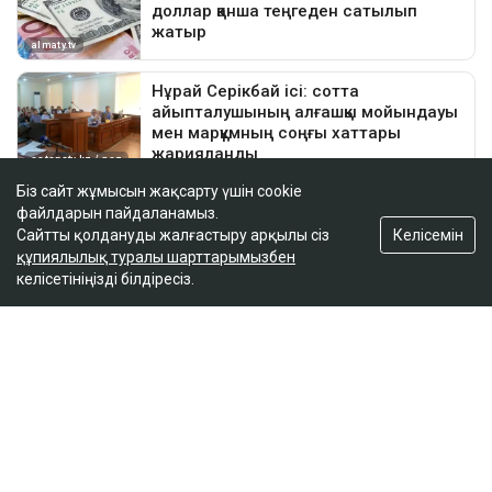
Біз сайт жұмысын жақсарту үшін cookie
файлдарын пайдаланамыз.
Келісемін
Сайтты қолдануды жалғастыру арқылы сіз
құпиялылық туралы шарттарымызбен
келісетініңізді білдіресіз.