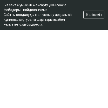
кеше, 18:03
Біз сайт жұмысын жақсарту үшін cookie
файлдарын пайдаланамыз.
Келісемін
Сайтты қолдануды жалғастыру арқылы сіз
Сатыбалдының ұлына тиесілі болған базар
құпиялылық туралы шарттарымызбен
алты рет аукционға шығарылып, ақыры
келісетініңізді білдіресіз.
сатылды
кеше, 17:25
ULYSMEDIA.KZ
Жаңалықтар
«Заңда бір жыл күту керек деп
жазылмаған»: марқұм фельдшердің
күйеуі алғаш рет үн қатты
Ulysmedia
07.08.2026, 13:50
Видеодан алынған кадр
Қаза тапқан фельдшер Ұлдана Мырзуанның күйеуі