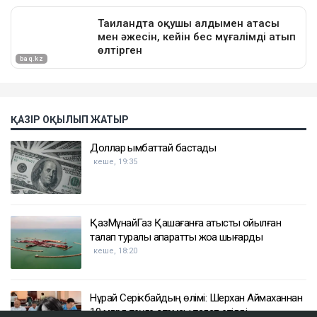
ҚАЗІР ОҚЫЛЫП ЖАТЫР
Доллар қымбаттай бастады
кеше, 19:35
ҚазМұнайГаз Қашағанға қатысты қойылған
талап туралы ақпаратты жоққа шығарды
кеше, 18:20
Нұрай Серікбайдың өлімі: Шерхан Аймаханнан
10 млрд теңге өтемақы талап етілді