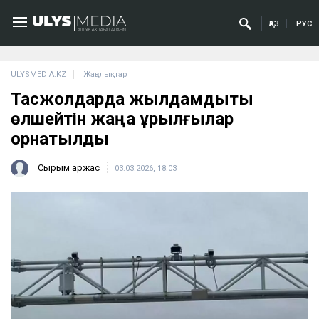
ҚАЗ
РУС
ULYSMEDIA.KZ
Жаңалықтар
Тасжолдарда жылдамдықты
өлшейтін жаңа құрылғылар
орнатылды
Сырым Қаржас
03.03.2026, 18:03