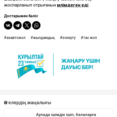
жоспарланып отрығанын
мәлімдеген еді
.
Достарыңмен бөліс
Қазавтожол
жылдамдық
ескерту
тас жол