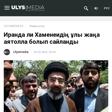
ҚАЗ
РУС
ULYSMEDIA.KZ
Жаңалықтар
Иранда Әли Хаменеидің ұлы жаңа
аятолла болып сайланды
Ulysmedia
04.03.2026, 09:34