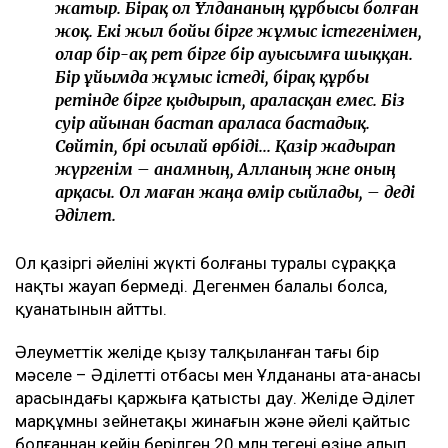
жатыр. Бірақ ол Ұлдананың құрбысы болған
жоқ. Екі жыл бойы бірге жұмыс істегенімен,
олар бір-ақ рет бірге бір ауысымға шыққан.
Бір ұйымда жұмыс істеді, бірақ құрбы
ретінде бірге қыдырып, араласқан емес. Біз
сәуір айынан бастап араласа бастадық.
Сөйтіп, бәрі осылай өрбіді... Қазір жадырап
жүргенім – анамның, Алланың және оның
арқасы. Ол маған жаңа өмір сыйлады, – деді
Әділет.
Ол қазіргі әйелінің жүкті болғаны туралы сұраққа
нақты жауап бермеді. Дегенмен балалы болса,
қуанатынын айтты.
Әлеуметтік желіде қызу талқыланған тағы бір
мәселе – Әділеттің отбасы мен Ұлдананың ата-анасы
арасындағы қаржыға қатысты дау. Желіде Әділет
марқұмның зейнетақы жинағын және әйелі қайтыс
болғаннан кейін берілген 20 млн теңгені өзіне алып