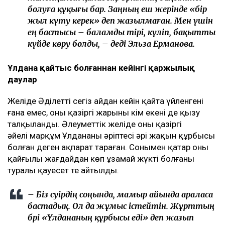
болуға құқығы бар. Заңның еш жерінде «бір
жыл күту керек» деп жазылмаған. Мен үшін
ең бастысы – баламды тірі, күліп, бақытты
күйде көру болды, – деді Эльза Ерманова.
Ұлдана қайтыс болғаннан кейінгі қаржылық
даулар
Желіде Әділеттің сегіз айдан кейін қайта үйленгені
ғана емес, оның қазіргі жарының кім екені де қызу
талқыланды. Әлеуметтік желіде оның қазіргі
әйелі марқұм Ұлдананың әріптесі әрі жақын құрбысы
болған деген ақпарат тараған. Сонымен қатар оның
қайғылы жағдайдан көп ұзамай жүкті болғаны
туралы қауесет те айтылды.
– Біз сәуірдің соңында, мамыр айында араласа
бастадық. Ол да жұмыс істейтін. Жұрттың
бәрі «Ұлдананың құрбысы еді» деп жазып