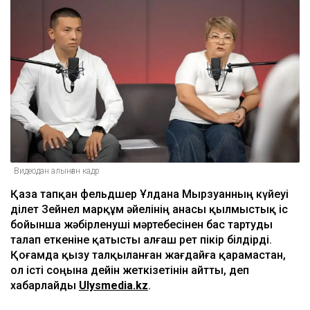
Видеодан алынған кадр
Қаза тапқан фельдшер Ұлдана Мырзуанның күйеуі
Әділет Зейнел марқұм әйелінің анасы қылмыстық іс
бойынша жәбірленуші мәртебесінен бас тартуды
талап еткеніне қатысты алғаш рет пікір білдірді.
Қоғамда қызу талқыланған жағдайға қарамастан,
ол істі соңына дейін жеткізетінін айтты, деп
хабарлайды
Ulysmedia.kz
.