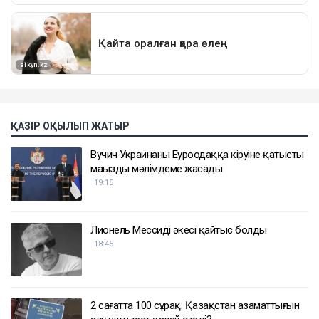
ҚАЗІР ОҚЫЛЫП ЖАТЫР
Вучич Украинаның Еуроодаққа кіруіне қатысты
маңызды мәлімдеме жасады
19:15
Лионель Мессидің әкесі қайтыс болды
18:45
2 сағатта 100 сұрақ: Қазақстан азаматтығын