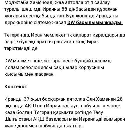
Моджтаба Хаменеиді жаңа аятолла етіп сайлау
туралы шешімді Иранның 88 дінбасыдан құралған
жоғары кеңесі қабылдаған. Бұл жөнінде Ирандағы
дереккөзіне сілтеме жасап
DW басылымы жазды.
Тегеран да, Иран мемлекеттік ақпарат құралдары да
әзірге бұл ақпаратты растаған жоқ. Бірақ
терістемеді де.
DW мәліметінше, жоғары кеңес бұндай шешімді
Ислам революциясы сақшылар корпусының
қысымымен жасаған.
Контекст
Иранды 37 жыл басқарған аятолла Әли Хаменеи 28
ақпанда АҚШ пен Израильдің әуе шабуылы кезінде
қаза болған. Тегеран қарымта ретінде Таяу
Шығыстағы АҚШ базалары мен Израильді зымыран
және дронмен шабуылдап жатыр.