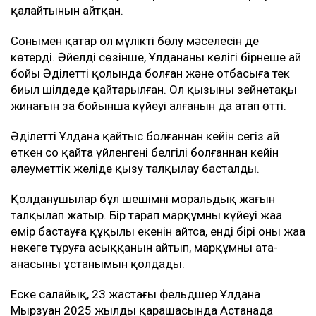
қалайтынын айтқан.
Сонымен қатар ол мүлікті бөлу мәселесін де
көтерді. Әйелдің сөзінше, Ұлдананың көлігі бірнеше ай
бойы Әділеттің қолында болған және отбасыға тек
биыл шілдеде қайтарылған. Ол қызының зейнетақы
жинағын заң бойынша күйеуі алғанын да атап өтті.
Әділеттің Ұлдана қайтыс болғаннан кейін сегіз ай
өткен соң қайта үйленгені белгілі болғаннан кейін
әлеуметтік желіде қызу талқылау басталды.
Қолданушылар бұл шешімнің моральдық жағын
талқылап жатыр. Бір тарап марқұмның күйеуі жаңа
өмір бастауға құқылы екенін айтса, енді бірі оның жаңа
некеге тұруға асыққанын айтып, марқұмның ата-
анасының ұстанымын қолдады.
Еске салайық, 23 жастағы фельдшер Ұлдана
Мырзуан 2025 жылдың қарашасында Астанада