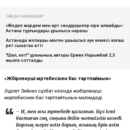
ТАҒЫ ДА ОҚЫҢЫЗДАР
«Жедел жәрдем мен өрт сөндірушілер кіре алмайды»:
Астана тұрғындары құрылысқа наразы
Астанада жолаушы мінген ұшқышсыз әуе кемесі алғаш
рет сынақтан өтті
"Шал, кет!" ұранының авторы Ермек Нарымбай 2,5
жылға сотталды
«Жәбірленуші мәртебесінен бас тартпаймын»
Әділет Зейнел сұхбат кезінде жәбірленуші
мәртебесінен бас тартпайтынын мәлімдеді.
– Иә, мен осы мәртебеде қаламын. Бұл істі
бастаған соң, соңына дейін жеткізгім келеді.
Барлық жерге өзім барып, осының бәрін өзім