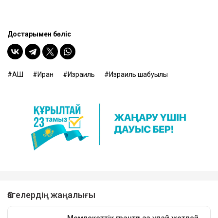
Достарыңмен бөліс
АҚШ
Иран
Израиль
Израиль шабуылы