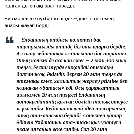
қалған деген ақпарат тарады.
Бұл мәселеге сұхбат кезінде Әділеттің өзі емес,
анасы жауап берді.
– Ұлдананың отбасы көліктен бас
тартуымызды өтінді, біз оны оларға бердік.
Ал олар зейнетақы жинағынан бас тартты.
Оның көлемі де аса көп емес – 2 млн 300 мың
теңге. Ресми түрде ешқандай өтемақы
болған жоқ. Әкімдік берген 20 млн теңге де
өтемақы емес, халықтың жерлеу рәсіміне деп
жинаған «батасы» еді. Осы қаражаттың
шамамен 10 млн теңгесі Ұлдананың
автокредитінің қалған бөлігін толық өтеуге
жұмсалды. Кейін көлік кепілден шығарылып,
оның ата-анасына берілді. Сонымен қатар
Әділет Ұлдананың ата-анасы қыз ұзатуға
несие алғанын еске салды. Сол 20 млн