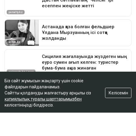
Біз сайт жұмысын жақсарту үшін cookie
файлдарын пайдаланамыз.
Келісемін
Сайтты қолдануды жалғастыру арқылы сіз
құпиялылық туралы шарттарымызбен
келісетініңізді білдіресіз.