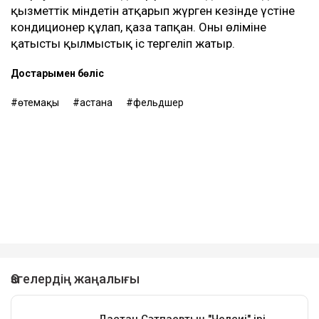
қызметтік міндетін атқарып жүрген кезінде үстіне
кондиционер құлап, қаза тапқан. Оның өліміне
қатысты қылмыстық іс тергеліп жатыр.
Достарыңмен бөліс
өтемақы
астана
фельдшер