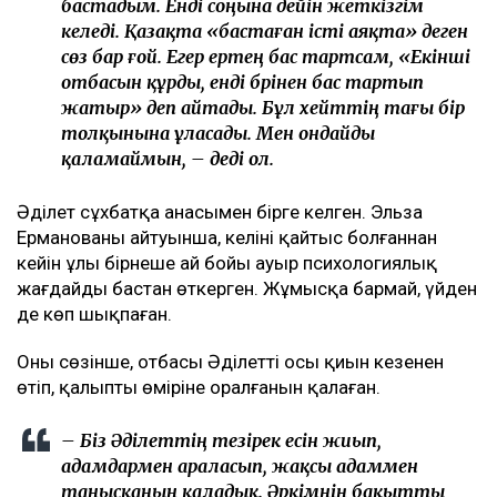
бастадым. Енді соңына дейін жеткізгім
келеді. Қазақта «бастаған істі аяқта» деген
сөз бар ғой. Егер ертең бас тартсам, «Екінші
отбасын құрды, енді бәрінен бас тартып
жатыр» деп айтады. Бұл хейттің тағы бір
толқынына ұласады. Мен ондайды
қаламаймын, – деді ол.
Әділет сұхбатқа анасымен бірге келген. Эльза
Ерманованың айтуынша, келіні қайтыс болғаннан
кейін ұлы бірнеше ай бойы ауыр психологиялық
жағдайды бастан өткерген. Жұмысқа бармай, үйден
де көп шықпаған.
Оның сөзінше, отбасы Әділеттің осы қиын кезеңнен
өтіп, қалыпты өміріне оралғанын қалаған.
– Біз Әділеттің тезірек есін жиып,
адамдармен араласып, жақсы адаммен
танысқанын қаладық. Әркімнің бақытты