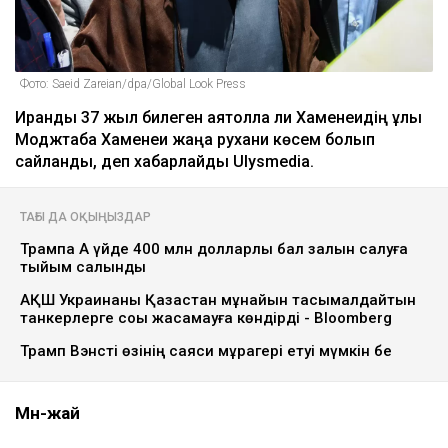
Фото: Saeid Zareian/dpa/Global Look Press
Иранды 37 жыл билеген аятолла Әли Хаменеидің ұлы
Моджтаба Хаменеи жаңа рухани көсем болып
сайланды, деп хабарлайды Ulysmedia.
ТАҒЫ ДА ОҚЫҢЫЗДАР
Трампқа Ақ үйде 400 млн долларлық бал залын салуға
тыйым салынды
АҚШ Украинаны Қазақстан мұнайын тасымалдайтын
танкерлерге соққы жасамауға көндірді - Bloomberg
Трамп Вэнсті өзінің саяси мұрагері етуі мүмкін бе
Мән-жай