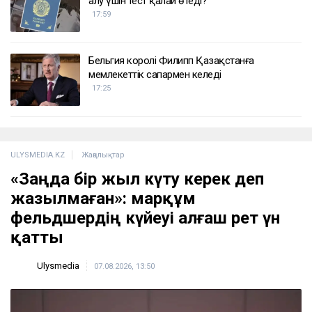
алу үшін тест қалай өтеді?
17:59
Бельгия королі Филипп Қазақстанға
мемлекеттік сапармен келеді
17:25
ULYSMEDIA.KZ
Жаңалықтар
«Заңда бір жыл күту керек деп
жазылмаған»: марқұм
фельдшердің күйеуі алғаш рет үн
қатты
Ulysmedia
07.08.2026, 13:50