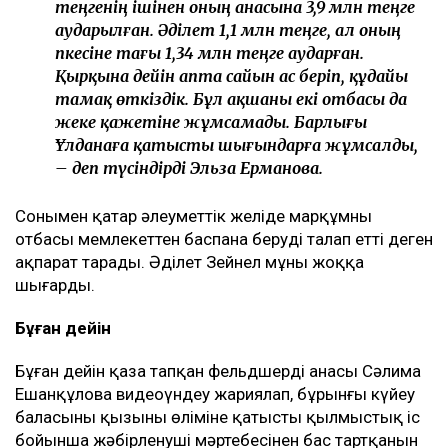
теңгенің ішінен оның анасына 3,9 млн теңге
аударылған. Әділет 1,1 млн теңге, ал оның
әпкесіне тағы 1,34 млн теңге аударған.
Қырқына дейін апта сайын ас беріп, құдайы
тамақ өткіздік. Бұл ақшаны екі отбасы да
жеке қажетіне жұмсамады. Барлығы
Ұлданаға қатысты шығындарға жұмсалды,
– деп түсіндірді Эльза Ерманова.
Сонымен қатар әлеуметтік желіде марқұмның
отбасы мемлекеттен баспана беруді талап етті деген
ақпарат тарады. Әділет Зейнел мұны жоққа
шығарды.
Бұған дейін
Бұған дейін қаза тапқан фельдшердің анасы Сәлима
Ешанқұлова видеоүндеу жариялап, бұрынғы күйеу
баласының қызының өліміне қатысты қылмыстық іс
бойынша жәбірленуші мәртебесінен бас тартқанын