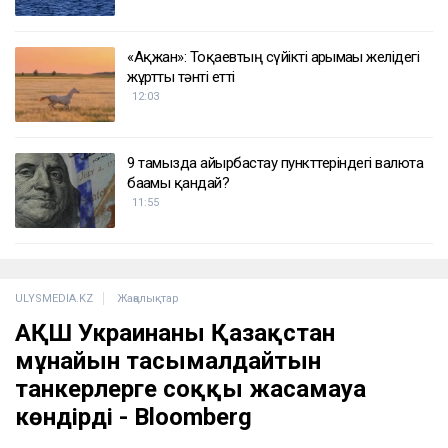
«Ақжан»: Тоқаевтың сүйікті арғымағы желідегі
жұртты тәнті етті
12:03
9 тамызда айырбастау пункттеріндегі валюта
бағамы қандай?
11:55
ULYSMEDIA.KZ
Жаңалықтар
АҚШ Украинаны Қазақстан
мұнайын тасымалдайтын
танкерлерге соққы жасамауға
көндірді - Bloomberg