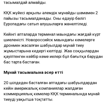
тасымалдай алмайды.
КҚК жүйесі арқылы әлемдік мұнайдың шамамен 2
пайызы тасымалданады. Оның едәуір бөлігі
Еуропадағы сатып алушыларға жөнелтіледі.
Кейінгі апталарда терминал маңындағы жағдай күрт
шиеленісті. Новороссийск маңындағы кемелерге
дронмен жасалған шабуылдар мұнай тиеу
жұмыстарына кедергі келтірді. Жаңа соққылардан
қауіптенген кейбір кеме иелері бұл бағытқа барудан
бас тарта бастаған.
Мұнай тасымалына әсер етті
20 шілдеден басталған аптадағы шабуылдардан
кейін америкалық компаниялар жалдаған
коммерциялық кемелер КҚК терминалында мұнай
тиеуді уақытша тоқтатты.