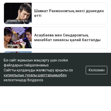
Біз сайт жұмысын жақсарту үшін cookie
файлдарын пайдаланамыз.
Келісемін
Сайтты қолдануды жалғастыру арқылы сіз
құпиялылық туралы шарттарымызбен
келісетініңізді білдіресіз.