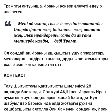
Трамптың айтуынша, Иранның әскери әлеуеті едәуір
әлсіреген.
– Менің ойымша, соғыс іс жүзінде аяқталды.
Оларда флот жоқ, байланыс жоқ, авиация
жоқ. Зымырандарының саны да аз ғана
мөлшерде қалды, – деді Трамп.
Ол сондай-ақ Иранның ұшқышсыз ұшу аппараттары
мен оларды өндіретін нысандарды жою жұмыстары
жалғасып жатқанын атап өтті.
КОНТЕКСТ
Таяу Шығыстағы қақтығыстың шиеленісуі 28
ақпанда басталды. Сол күні АҚШ пен Израиль Иран
аумағына әуе соққыларын жасай бастады. Бұл
шабуылдар барысында елдің жоғарғы рухани
көшбасшысы аятолла Әли Хаменеи, сондай-ақ Иран