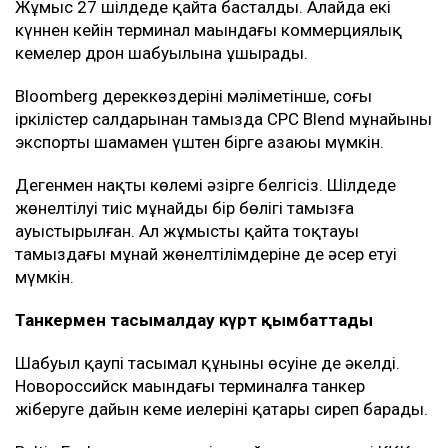
Жұмыс 27 шілдеде қайта басталды. Алайда екі
күннен кейін терминал маңындағы коммерциялық
кемелер дрон шабуылына ұшырады.
Bloomberg дереккөздерінің мәліметінше, соңғы
іркілістер салдарынан тамызда CPC Blend мұнайының
экспорты шамамен үштен бірге азаюы мүмкін.
Дегенмен нақты көлемі әзірге белгісіз. Шілдеде
жөнелтілуі тиіс мұнайдың бір бөлігі тамызға
ауыстырылған. Ал жұмыстың қайта тоқтауы
тамыздағы мұнай жөнелтілімдеріне де әсер етуі
мүмкін.
Танкермен тасымалдау күрт қымбаттады
Шабуыл қаупі тасымал құнының өсуіне де әкелді.
Новороссийск маңындағы терминалға танкер
жіберуге дайын кеме иелерінің қатары сиреп барады.