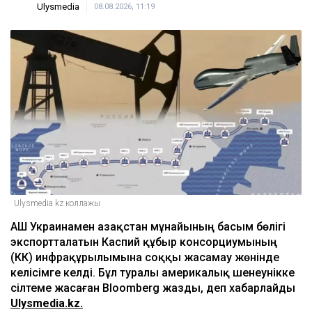
Ulysmedia
08.08.2026, 11:19
Ulysmedia.kz коллажы
АҚШ Украинамен Қазақстан мұнайының басым бөлігі
экспортталатын Каспий құбыр консорциумының
(КҚК) инфрақұрылымына соққы жасамау жөнінде
келісімге келді. Бұл туралы америкалық шенеунікке
сілтеме жасаған Bloomberg жазды, деп хабарлайды
Ulysmedia.kz.