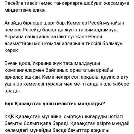
Ресейге тиесілі емес танкерлерге шабуыл жасамауға
міндеттеме алған.
Алайда бірнеше шарт бар. Кемелер Ресей мұнайын
немесе Ресейдің басқа да жүгін тасымалдамауы,
Украина санкциясына ілікпеуі және Ресей
азаматтары мен компанияларына тиесілі болмауы
керек.
Бұған қоса, Украина жүк тасымалдаушы
компаниялармен байланыс орнататын арнайы
арналар ашқан. Кеме иелері сол арқылы қауіпсіз өту
үшін өз кемелері туралы мәліметті алдын ала жібере
алады.
Бұл Қазақстан үшін неліктен маңызды?
КҚК Қазақстан мұнайын сыртқа шығарудың негізгі
бағыты болып қала береді. Қазақстан әзірге мұндай
көлемдегі мұнайды басқа бағыттар арқылы