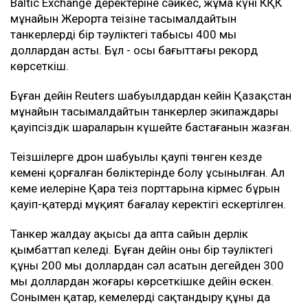
Baltic Exchange деректеріне сәйкес, жұма күні КҚК
мұнайын Жерорта теңізіне тасымалдайтын
танкерлердің бір тәуліктегі табысы 400 мың
доллардан асты. Бұл - осы бағыттағы рекорд
көрсеткіш.
Бұған дейін Reuters шабуылдардан кейін Қазақстан
мұнайын тасымалдайтын танкерлер экипаждары
қауіпсіздік шараларын күшейте бастағанын жазған.
Теңізшілерге дрон шабуылы қаупі төнген кезде
кеменің қорғалған бөліктерінде болу ұсынылған. Ал
кеме иелеріне Қара теңіз порттарына кірмес бұрын
қауіп-қатерді мұқият бағалау керектігі ескертілген.
Танкер жалдау ақысы да апта сайын дерлік
қымбаттап келеді. Бұған дейін оның бір тәуліктегі
құны 200 мың доллардан сәл асатын деңгейден 300
мың доллардан жоғары көрсеткішке дейін өскен.
Сонымен қатар, кемелерді сақтандыру құны да