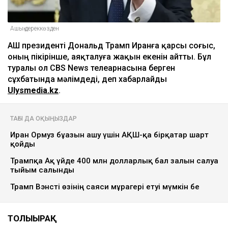
Ашық дереккөзден
АҚШ президенті Дональд Трамп Иранға қарсы соғыс,
оның пікірінше, аяқталуға жақын екенін айтты. Бұл
туралы ол CBS News телеарнасына берген
сұхбатында мәлімдеді, деп хабарлайды
Ulysmedia.kz
.
ТАҒЫ ДА ОҚЫҢЫЗДАР
Иран Ормуз бұғазын ашу үшін АҚШ-қа бірқатар шарт
қойды
Трампқа Ақ үйде 400 млн долларлық бал залын салуға
тыйым салынды
Трамп Вэнсті өзінің саяси мұрагері етуі мүмкін бе
ТОЛЫҒЫРАҚ