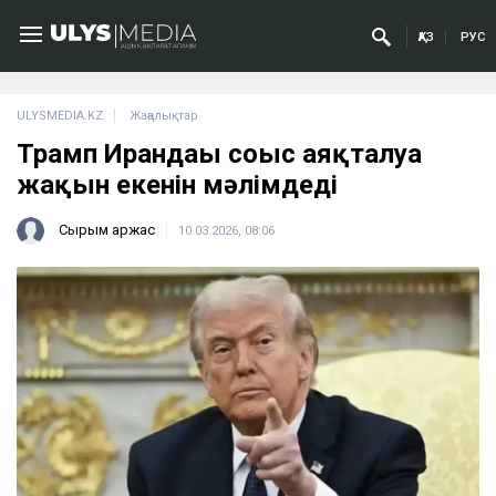
ҚАЗ
РУС
ULYSMEDIA.KZ
Жаңалықтар
Трамп Ирандағы соғыс аяқталуға
жақын екенін мәлімдеді
Сырым Қаржас
10.03.2026, 08:06