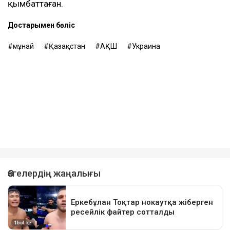
қымбаттаған.
Достарыңмен бөліс
мұнай
Қазақстан
АҚШ
Украина