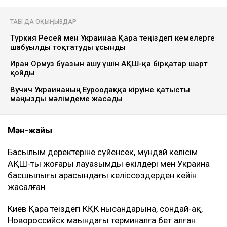
ТАҒЫ ДА ОҚЫҢЫЗДАР
Түркия Ресей мен Украинаға Қара теңіздегі кемелерге
шабуылды тоқтатуды ұсынды
Иран Ормуз бұғазын ашу үшін АҚШ-қа бірқатар шарт
қойды
Вучич Украинаның Еуроодаққа кіруіне қатысты
маңызды мәлімдеме жасады
Мән-жайы
Басылым деректеріне сүйенсек, мұндай келісім
АҚШ-тың жоғары лауазымды өкілдері мен Украина
басшылығы арасындағы келіссөздерден кейін
жасалған.
Киев Қара теңіздегі КҚК нысандарына, сондай-ақ,
Новороссийск маңындағы терминалға бет алған