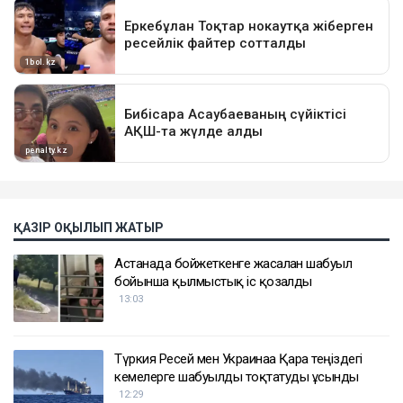
ҚАЗІР ОҚЫЛЫП ЖАТЫР
Астанада бойжеткенге жасалған шабуыл
бойынша қылмыстық іс қозғалды
13:03
Түркия Ресей мен Украинаға Қара теңіздегі
кемелерге шабуылды тоқтатуды ұсынды
12:29