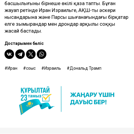
басшылығының бірнеше өкілі қаза тапты. Бұған
жауап ретінде Иран Израильге, АҚШ-тың әскери
нысандарына және Парсы шығанағындағы бірқатар
елге зымырандар мен дрондар арқылы соққы
жасай бастады.
Достарыңмен бөліс
Иран
соғыс
Израиль
Дональд Трамп