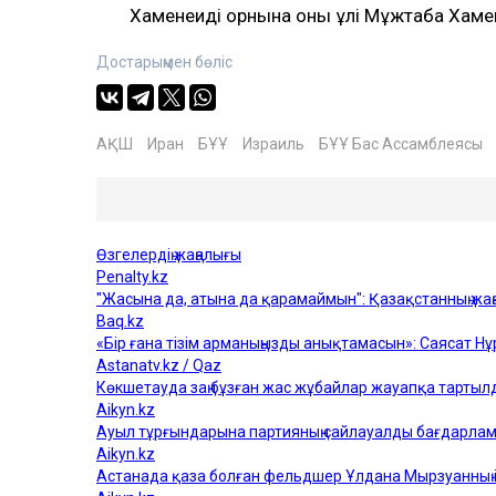
Хаменеидің орнына оның ұлі Мұжтаба Хам
Достарыңмен бөліс
АҚШ
Иран
БҰҰ
Израиль
БҰҰ Бас Ассамблеясы