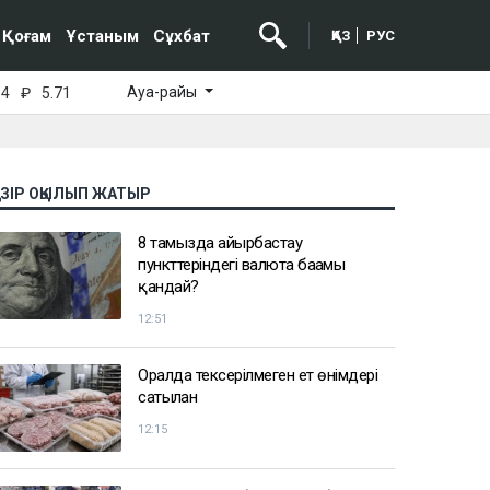
Қоғам
Ұстаным
Сұхбат
ҚАЗ
РУС
Ауа-райы
64
₽
5.71
АЗІР ОҚЫЛЫП ЖАТЫР
8 тамызда айырбастау
пункттеріндегі валюта бағамы
қандай?
12:51
Оралда тексерілмеген ет өнімдері
сатылған
12:15