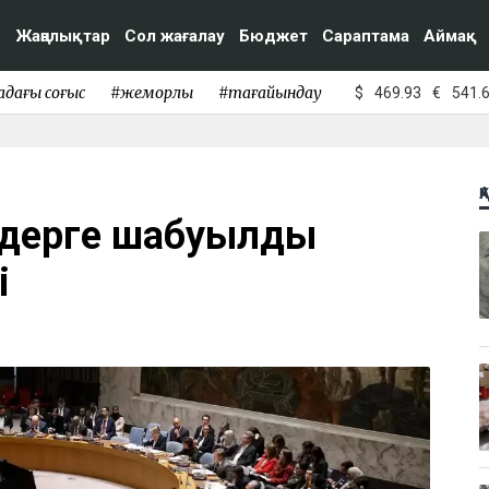
Жаңалықтар
Сол жағалау
Бюджет
Сараптама
Аймақ
адағы соғыс
#жемқорлық
#тағайындау
$
469.93
€
541.
Қ
елдерге шабуылды
і