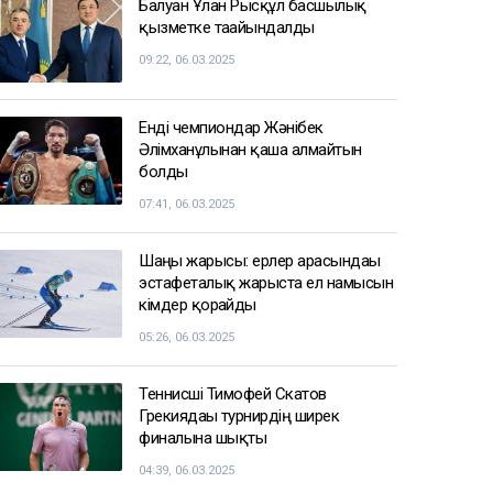
алуды міндеттеді
11:39
АҚШ Украинаны Қазақстан
мұнайын тасымалдайтын
танкерлерге соққы жасамауға
көндірді - Bloomberg
11:19
СПОРТ ЖАҢАЛЫҚТАРЫ
Балуан Ұлан Рысқұл басшылық
қызметке тағайындалды
09:22, 06.03.2025
Енді чемпиондар Жәнібек
Әлімханұлынан қаша алмайтын
болды