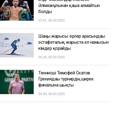
Әлімханұлынан қаша алмайтын
болды
07:41, 06.03.2025
Шаңғы жарысы: ерлер арасындағы
эстафеталық жарыста ел намысын
кімдер қорғайды
05:26, 06.03.2025
Теннисші Тимофей Скатов
Грекиядағы турнирдің ширек
финалына шықты
04:39, 06.03.2025