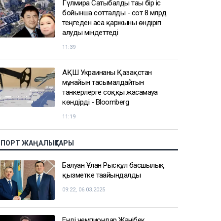
Гүлмира Сатыбалды тағы бір іс
бойынша сотталды - сот 8 млрд
теңгеден аса қаржыны өндіріп
алуды міндеттеді
11:39
АҚШ Украинаны Қазақстан
мұнайын тасымалдайтын
танкерлерге соққы жасамауға
көндірді - Bloomberg
11:19
СПОРТ ЖАҢАЛЫҚТАРЫ
Балуан Ұлан Рысқұл басшылық
қызметке тағайындалды
09:22, 06.03.2025
Енді чемпиондар Жәнібек