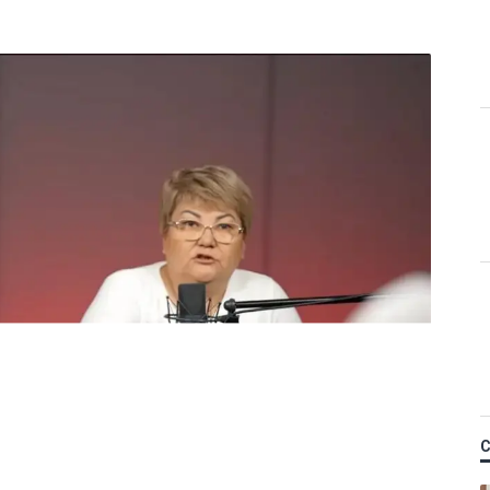
Қ
 керек деп
м фельдшердің күйеуі