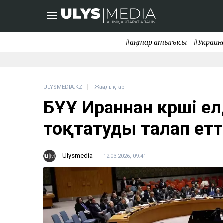
#қаңтар қақтығысы
#Украин
ULYSMEDIA.KZ
Жаңалықтар
БҰҰ Ираннан көрші 
тоқтатуды талап етт
Ulysmedia
12.03.2026, 09:41