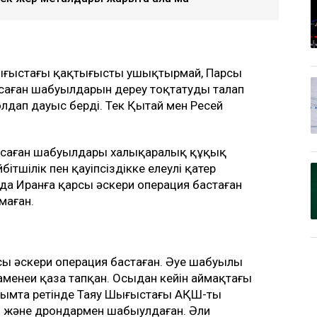
у Шығыстағы қақтығысты ушықтырмай, Парсы
саған шабуылдарын дереу тоқтатуды талап
 қолдап дауыс берді. Тек Қытай мен Ресей
жасаған шабуылдары халықаралық құқық
тшілік пен қауіпсіздікке елеулі қатер
арда Иранға қарсы әскери операция бастаған
маған.
сы әскери операция бастаған. Әуе шабуылы
 Хаменеи қаза тапқан. Осыдан кейін аймақтағы
рымта ретінде Таяу Шығыстағы АҚШ-тың
н және дрондармен шабыулдаған. Әли