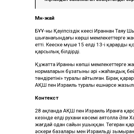
Мән-жай
БҰҰ-ның Қауіпсіздік кеңесі Ираннан Тая
шығанағындағы көрші мемлекеттерге жа
етті. Кеңеске мүше 15 елдің 13-і қарарды
қарсылық білдірді.
Құжатта Иранның көпші мемлекеттерге 
нормаларын бұзатыны әрі «жаһандық бейбі
төндіретіні» туралы айтылған. Бірақ қар
АҚШ пен Израиль туралы ешнәрсе жазыл
Контекст
28 ақпанда АҚШ пен Израиль Иранға қар
кезінде елдің рухани көсемі аятолла Әли
жағдай одан сайын ушыққан. Тегеран қа
әскери базалары мен Израильді зымыра