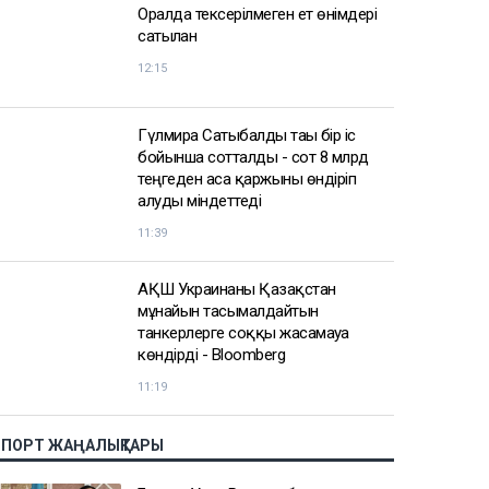
АЗІР ОҚЫЛЫП ЖАТЫР
8 тамызда айырбастау
пункттеріндегі валюта бағамы
қандай?
12:51
Оралда тексерілмеген ет өнімдері
сатылған
12:15
Гүлмира Сатыбалды тағы бір іс
бойынша сотталды - сот 8 млрд
теңгеден аса қаржыны өндіріп