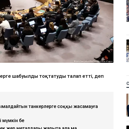
елдерге шабуылды тоқтатуды талап етті, деп
сымалдайтын танкерлерге соққы жасамауға
і мүмкін бе
рек жер металдары жарыта ала ма