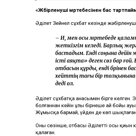
еткеніне қатысты алғаш рет пікір білді
қарамастан, ол істі соңына дейін жеткі
хабарлайды
Ulysmedia.kz
.
ТАҒЫ ДА ОҚЫҢЫЗДАР
«Жедел жәрдем мен өрт сөндірушілер
құрылысқа наразы
Астанада жолаушы мінген ұшқышсыз ә
"Шал, кет!" ұранының авторы Ермек 
«Жәбірленуші мәртебесінен бас тартпа
Әділет Зейнел сұхбат кезінде жәбірленуш
– Иә, мен осы мәртебеде қаламы
жеткізгім келеді. Барлық жерг