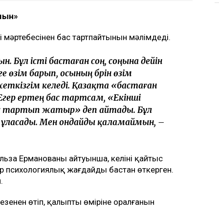
рді. Қоғамда қызу талқыланған жағдайға
зетінін айтты, деп
 кіре алмайды»: Астана тұрғындары
уе кемесі алғаш рет сынақтан өтті
Нарымбай 2,5 жылға сотталды
ймын»
і мәртебесінен бас тартпайтынын мәлімдеді.
н. Бұл істі бастаған соң, соңына дейін
е өзім барып, осының бәрін өзім