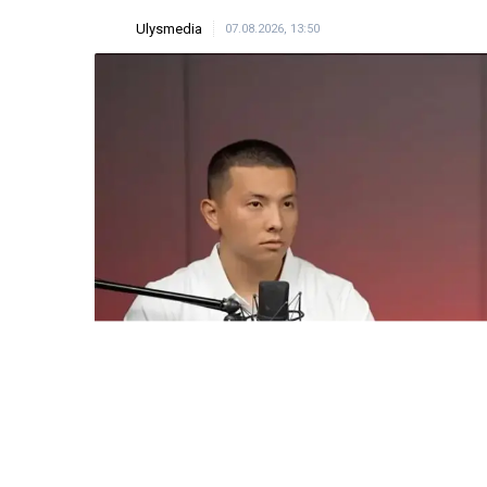
ULYSMEDIA.KZ
Жаңалықтар
«Заңда бір жыл күту
жазылмаған»: марқұ
алғаш рет үн қатты
Ulysmedia
07.08.2026, 13:50