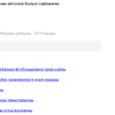
енеи аятолла болып сайланған.
Израиль шабуылы
БҰҰ Қарары