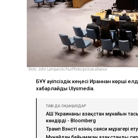
Фото: John Lamparski/NurPhoto/picture alliance
БҰҰ Қауіпсіздік кеңесі Ираннан көрші 
хабарлайды Ulysmedia.
ТАҒЫ ДА ОҚЫҢЫЗДАР
АҚШ Украинаны Қазақстан мұнайын та
көндірді - Bloomberg
Трамп Вэнсті өзінің саяси мұрагері ету
Мұнайдан байымаған Қазақстанды си