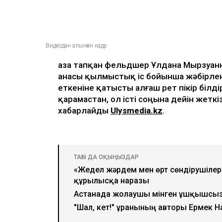
Видеодан алынған кадр
Қаза тапқан фельдшер Ұлдана Мырзуанн
анасы қылмыстық іс бойынша жәбірлен