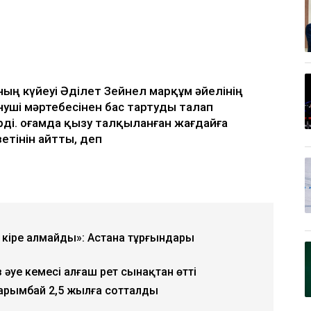
ың күйеуі Әділет Зейнел марқұм әйелінің
уші мәртебесінен бас тартуды талап