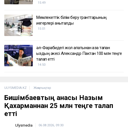
ҚАЗІР ОҚЫЛЫП ЖАТЫР
Тоқтар Төлешов 21 жылдық жазасын қысқартуға
тырысып жатыр
15:56
«Жедел жәрдем мен өрт сөндірушілер кіре
алмайды»: Астана тұрғындары құрылысқа
наразы
15:49
Мемлекеттік білім беру гранттарының
иегерлері анықталды
15:01
әл-Фарабидегі жол апатынан қаза тапқан
қыздың әкесі Александр Пактан 100 млн теңге