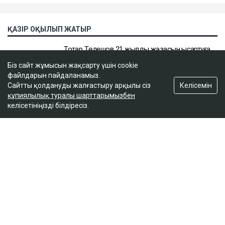
Біз сайт жұмысын жақсарту үшін cookie
файлдарын пайдаланамыз.
Келісемін
Сайтты қолдануды жалғастыру арқылы сіз
құпиялылық туралы шарттарымызбен
келісетініңізді білдіресіз.