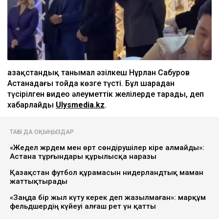
Қазақстандық танымал әзілкеш Нұрлан Сабуров
Астанадағы тойда көзге түсті. Бұл шарадан
түсірілген видео әлеуметтік желілерде тарады, деп
хабарлайды
Ulysmedia.kz
.
ТАҒЫ ДА ОҚЫҢЫЗДАР
«Жедел жәрдем мен өрт сөндірушілер кіре алмайды»:
Астана тұрғындары құрылысқа наразы
Қазақстан футбол құрамасын нидерландтық маман
жаттықтырады
«Заңда бір жыл күту керек деп жазылмаған»: марқұм
фельдшердің күйеуі алғаш рет үн қатты