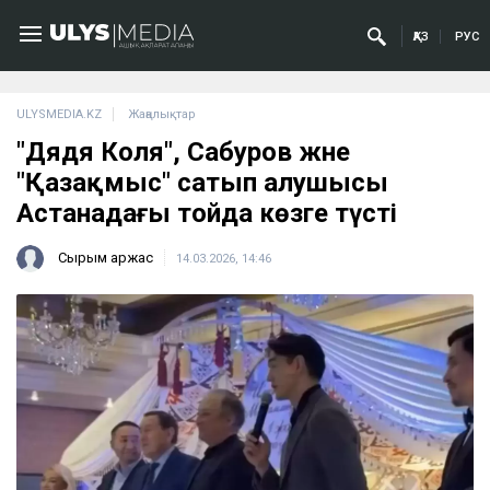
ҚАЗ
РУС
ULYSMEDIA.KZ
Жаңалықтар
"Дядя Коля", Сабуров және
"Қазақмыс" сатып алушысы
Астанадағы тойда көзге түсті
Сырым Қаржас
14.03.2026, 14:46