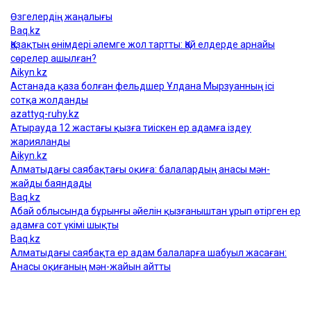
Қуандық Бишімбаев
Назым Қахарман