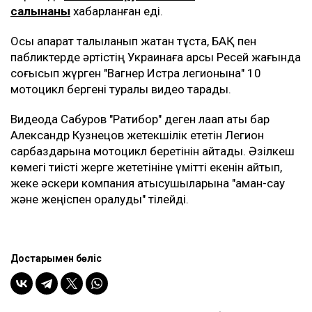
салынғаны
хабарланған еді.
Осы ақпарат талқыланып жатқан тұста, БАҚ пен
пабликтерде әртістің Украинаға қарсы Ресей жағында
соғысып жүрген "Вагнер Истра легионына" 10
мотоцикл бергені туралы видео тарады.
Видеода Сабуров "Ратибор" деген лақап аты бар
Александр Кузнецов жетекшілік ететін Легион
сарбаздарына мотоцикл беретінін айтады. Әзілкеш
көмегі тиісті жерге жететініне үмітті екенін айтып,
жеке әскери компания қатысушыларына "аман-сау
және жеңіспен оралуды" тілейді.
Достарыңмен бөліс