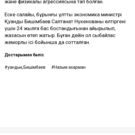
Назым Қахарман жаңа талап арыздан кейін өзі де
сотқа жүгінуі мүмкін екенін айтты. Ол алимент
өндіруді талап етпек, себебі төлемдер толық көлемде
жүргізілмегенін мәлімдеді.
Контекст
Бұған дейін Назым Қахарман Қуандық Бишімбаевпен
бірге тұрған кезеңі туралы айтып берген. Оның
сөзінше, некеде болған кезінде ол күйеуінің
опасыздығына, бақылауына, психологиялық қысымына
және физикалық агрессиясына тап болған.
Еске салайық, бұрынғы ұлттық экономика министрі
Қуандық Бишімбаев Салтанат Нүкенованы өлтіргені
үшін 24 жылға бас бостандығынан айырылып,
жазасын өтеп жатыр. Бұған дейін ол сыбайлас
жемқорлық ісі бойынша да сотталған.
Достарыңмен бөліс