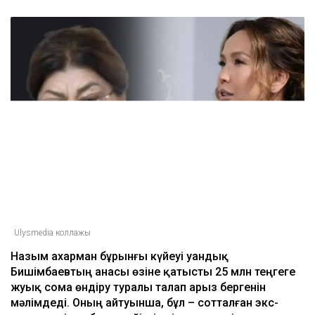
талап етті
14:50
ULYSMEDIA.KZ
Жаңалықтар
Бишімбаевтың анасы Назым
Қахарманнан 25 млн теңге талап
етті
Ulysmedia
06.08.2026, 09:30