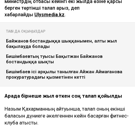
Ulysmedia коллажы
Назым Қахарман бұрынғы күйеуі Қуандық
Бишімбаевтың анасы өзіне қатысты 25 млн теңгеге
жуық сома өндіру туралы талап арыз бергенін
мәлімдеді. Оның айтуынша, бұл – сотталған экс-
министрдің отбасы кейінгі екі жылда өзіне қарсы
берген төртінші талап арыз, деп
хабарлайды
Ulysmedia.kz
.
ТАҒЫ ДА ОҚЫҢЫЗДАР
Байжанов бостандыққа шыққанымен, алты жыл
бақылауда болады
Бишімбаевтың туысы Бақытжан Байжанов