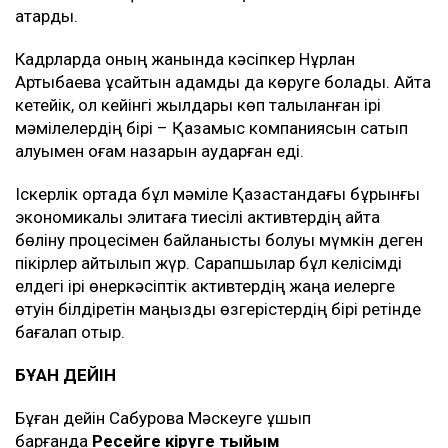
атқарды.
Кадрларда оның жанында кәсіпкер Нұрлан
Артықбаевқа ұқсайтын адамды да көруге болады. Айта
кетейік, ол кейінгі жылдары көп талқыланған ірі
мәмілелердің бірі – Қазақмыс компаниясын сатып
алуымен қоғам назарын аударған еді.
Іскерлік ортада бұл мәміле Қазақстандағы бұрынғы
экономикалық элитаға тиесілі активтердің қайта
бөліну процесімен байланысты болуы мүмкін деген
пікірлер айтылып жүр. Сарапшылар бұл келісімді
елдегі ірі өнеркәсіптік активтердің жаңа иелерге
өтуін білдіретін маңызды өзгерістердің бірі ретінде
бағалап отыр.
БҰҒАН ДЕЙІН
Бұған дейін Сабуровқа Мәскеуге ұшып
барғанда
Ресейге кіруге тыйым