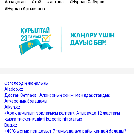
Қазақстан
той
астана
Нұрлан Сабуров
Нұрлан Артықбаев