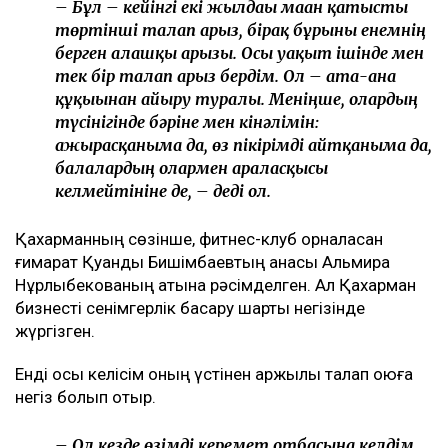
бостандыққа шықты
Бишімбаев ісі арқылы танылған Айжан Аймағанова
прокуратурадағы қызметінен кетті
Арада бірнеше жыл өткен соң талап қойылды
Назым Қахарманның айтуынша, талап оның екінші
баласын дүниеге әкелгеннен кейін басқарған фитнес-
клубқа қатысты.
– Бұл – кейінгі екі жылдағы маған қатысты
төртінші талап арыз, бірақ бұрынғы енемнің
берген алғашқы арызы. Осы уақыт ішінде мен
тек бір талап арыз бердім. Ол – ата-ана
құқығынан айыру туралы. Меніңше, олардың
түсінігінде бәріне мен кінәлімін:
ажырасқаныма да, өз пікірімді айтқаныма да,
балалардың олармен араласқысы
келмейтініне де, – деді ол.