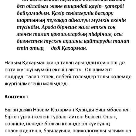
Қахарманның сөзінше, фитнес-клуб орналасқан
ғимарат Қуандық Бишімбаевтың анасы Альмира
Нұрлыбекованың атына рәсімделген. Ал Қахарман
бизнесті сенімгерлік басқару шарты негізінде
жүргізген.
Енді осы келісім оның үстінен қаржылық талап қоюға
негіз болып отыр.
– Ол кезде өзімді керемет отбасына келдім
деп ойладым және ешқандай қауіп-қатерді
байқамадым. Қазір сенімгерлік басқару
шартының тұзаққа айналуы мүмкін екенін
түсіндім. Арада бірнеше жыл өткен соң
менен талап қоюшылардың пікірінше, осы
бизнестен түскен ақшаны қайтаруды талап
етіп отыр, – деді Қахарман.