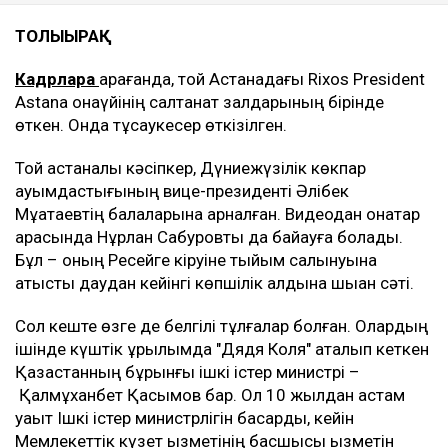
ТОЛЫҒЫРАҚ
Кадрларға
қарағанда, той Астанадағы Rixos President
Astana қонақүйінің салтанат залдарының бірінде
өткен. Онда тұсаукесер өткізілген.
Той астаналық кәсіпкер, Дүниежүзілік көкпар
қауымдастығының вице-президенті Әлібек
Мұқатаевтің балаларына арналған. Видеодан қонақтар
арасында Нұрлан Сабуровты да байқауға болады.
Бұл – оның Ресейге кіруіне тыйым салынуына
қатысты даудан кейінгі көпшілік алдына шыққан сәті.
Сол кеште өзге де белгілі тұлғалар болған. Олардың
ішінде күштік құрылымда "Дядя Коля" аталып кеткен
Қазақстанның бұрынғы ішкі істер министрі –
Қалмұханбет Қасымов бар. Ол 10 жылдан астам
уақыт Ішкі істер министрлігін басқарды, кейін
Мемлекеттік күзет қызметінің басшысы қызметін