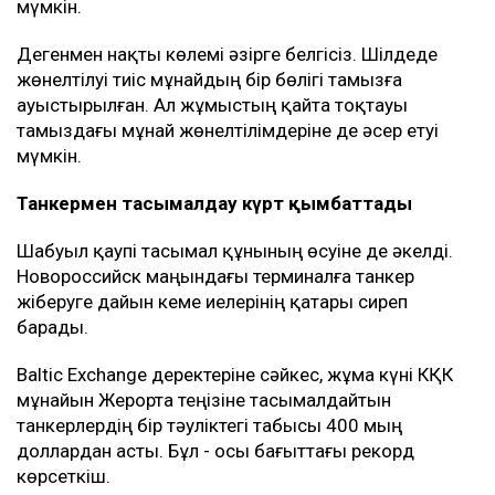
мүмкін.
Дегенмен нақты көлемі әзірге белгісіз. Шілдеде
жөнелтілуі тиіс мұнайдың бір бөлігі тамызға
ауыстырылған. Ал жұмыстың қайта тоқтауы
тамыздағы мұнай жөнелтілімдеріне де әсер етуі
мүмкін.
Танкермен тасымалдау күрт қымбаттады
Шабуыл қаупі тасымал құнының өсуіне де әкелді.
Новороссийск маңындағы терминалға танкер
жіберуге дайын кеме иелерінің қатары сиреп
барады.
Baltic Exchange деректеріне сәйкес, жұма күні КҚК
мұнайын Жерорта теңізіне тасымалдайтын
танкерлердің бір тәуліктегі табысы 400 мың
доллардан асты. Бұл - осы бағыттағы рекорд
көрсеткіш.