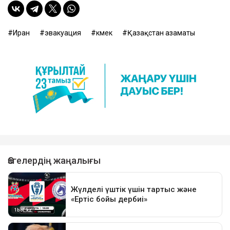
Иран
эвакуация
көмек
Қазақстан азаматы