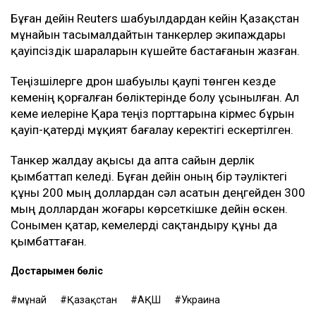
Бұған дейін Reuters шабуылдардан кейін Қазақстан
мұнайын тасымалдайтын танкерлер экипаждары
қауіпсіздік шараларын күшейте бастағанын жазған.
Теңізшілерге дрон шабуылы қаупі төнген кезде
кеменің қорғалған бөліктерінде болу ұсынылған. Ал
кеме иелеріне Қара теңіз порттарына кірмес бұрын
қауіп-қатерді мұқият бағалау керектігі ескертілген.
Танкер жалдау ақысы да апта сайын дерлік
қымбаттап келеді. Бұған дейін оның бір тәуліктегі
құны 200 мың доллардан сәл асатын деңгейден 300
мың доллардан жоғары көрсеткішке дейін өскен.
Сонымен қатар, кемелерді сақтандыру құны да
қымбаттаған.
Достарыңмен бөліс
мұнай
Қазақстан
АҚШ
Украина