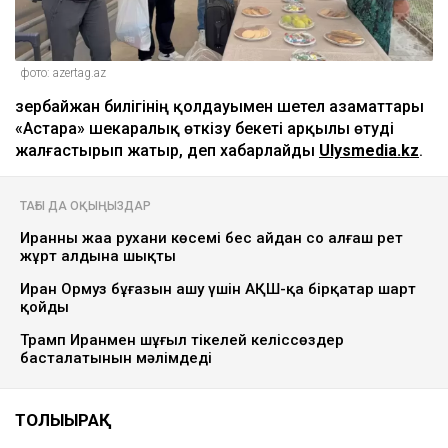
фото: azertag.az
Әзербайжан билігінің қолдауымен шетел азаматтары
«Астара» шекаралық өткізу бекеті арқылы өтуді
жалғастырып жатыр, деп хабарлайды
Ulysmedia.kz
.
ТАҒЫ ДА ОҚЫҢЫЗДАР
Иранның жаңа рухани көсемі бес айдан соң алғаш рет
жұрт алдына шықты
Иран Ормуз бұғазын ашу үшін АҚШ-қа бірқатар шарт
қойды
Трамп Иранмен шұғыл тікелей келіссөздер
басталатынын мәлімдеді
ТОЛЫҒЫРАҚ