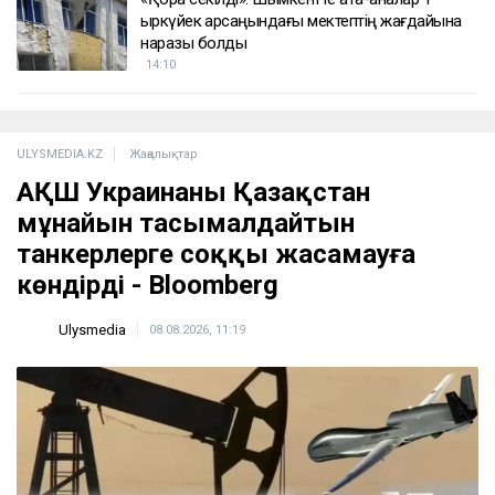
қыркүйек қарсаңындағы мектептің жағдайына
наразы болды
14:10
ULYSMEDIA.KZ
Жаңалықтар
АҚШ Украинаны Қазақстан
мұнайын тасымалдайтын
танкерлерге соққы жасамауға
көндірді - Bloomberg
Ulysmedia
08.08.2026, 11:19