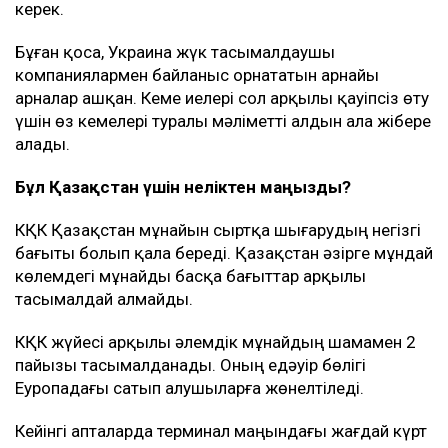
керек.
Бұған қоса, Украина жүк тасымалдаушы
компаниялармен байланыс орнататын арнайы
арналар ашқан. Кеме иелері сол арқылы қауіпсіз өту
үшін өз кемелері туралы мәліметті алдын ала жібере
алады.
Бұл Қазақстан үшін неліктен маңызды?
КҚК Қазақстан мұнайын сыртқа шығарудың негізгі
бағыты болып қала береді. Қазақстан әзірге мұндай
көлемдегі мұнайды басқа бағыттар арқылы
тасымалдай алмайды.
КҚК жүйесі арқылы әлемдік мұнайдың шамамен 2
пайызы тасымалданады. Оның едәуір бөлігі
Еуропадағы сатып алушыларға жөнелтіледі.
Кейінгі апталарда терминал маңындағы жағдай күрт