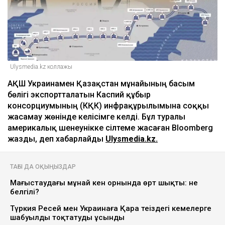
Ulysmedia.kz коллажы
АҚШ Украинамен Қазақстан мұнайының басым
бөлігі экспортталатын Каспий құбыр
консорциумының (КҚК) инфрақұрылымына соққы
жасамау жөнінде келісімге келді. Бұл туралы
америкалық шенеунікке сілтеме жасаған Bloomberg
жазды, деп хабарлайды
Ulysmedia.kz.
ТАҒЫ ДА ОҚЫҢЫЗДАР
Маңғыстаудағы мұнай кен орнында өрт шықты: не
белгілі?
Түркия Ресей мен Украинаға Қара теңіздегі кемелерге
шабуылды тоқтатуды ұсынды