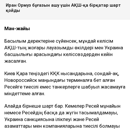
Иран Ормуз бұғазын ашу үшін АҚШ-қа бірқатар шарт
қойды
Мән-жайы
Басылым деректеріне сүйенсек, мұндай келісім
АҚШ-тың жоғары лауазымды өкілдері мен Украина
басшылығы арасындағы келіссөздерден кейін
жасалған.
Киев Қара теңіздегі КҚК нысандарына, сондай-ақ,
Новороссийск маңындағы терминалға бет алған
Ресейге тиесілі емес танкерлерге шабуыл жасамауға
міндеттеме алған.
Алайда бірнеше шарт бар. Кемелер Ресей мұнайын
немесе Ресейдің басқа да жүгін тасымалдамауы,
Украина санкциясына ілікпеуі және Ресей
азаматтары мен компанияларына тиесілі болмауы