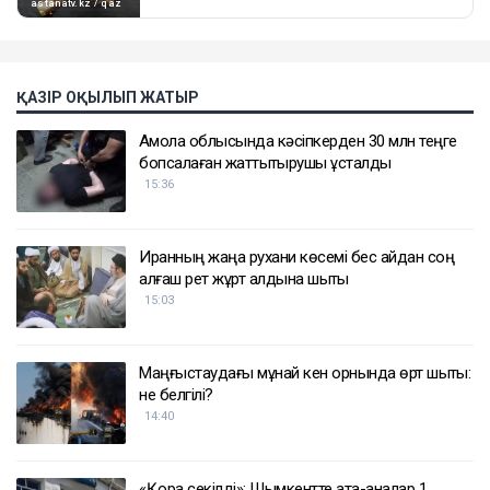
ҚАЗІР ОҚЫЛЫП ЖАТЫР
Ақмола облысында кәсіпкерден 30 млн теңге
бопсалаған жаттықтырушы ұсталды
15:36
Иранның жаңа рухани көсемі бес айдан соң
алғаш рет жұрт алдына шықты
15:03
Маңғыстаудағы мұнай кен орнында өрт шықты:
не белгілі?
14:40
«Қора секілді»: Шымкентте ата-аналар 1