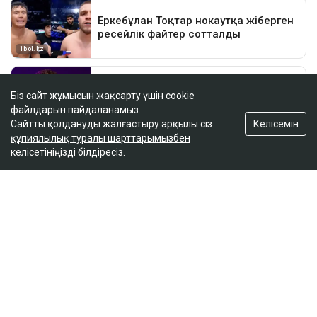
Біз сайт жұмысын жақсарту үшін cookie
файлдарын пайдаланамыз.
Келісемін
Сайтты қолдануды жалғастыру арқылы сіз
құпиялылық туралы шарттарымызбен
келісетініңізді білдіресіз.