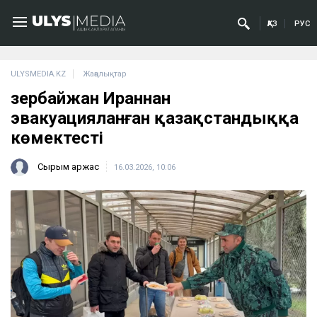
ҚАЗ
РУС
ULYSMEDIA.KZ
Жаңалықтар
Әзербайжан Ираннан
эвакуацияланған қазақстандыққа
көмектесті
Сырым Қаржас
16.03.2026, 10:06