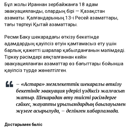
Бұл жолы Ираннан Әзербайжанға 18 адам
эвакуацияланды, олардың бірі — Қазақстан
азаматы. Қалғандарының 13-і Ресей азаматтары,
тағы төртеуі Қытай азаматтары.
Ресми Баку шекарадағы өткізу бекетінде
адамдардың қауіпсіз өтуін қамтамасыз ету үшін
барлық қажетті шаралар қабылданғанын мәлімдеді.
Тіркеу рәсімдері аяқталғаннан кейін
эвакуацияланған азаматтар өз бағыттары бойынша
қауіпсіз түрде жөнелтілген.
– «Астара» мемлекеттік шекаралық өткізу
бекетінде эвакуация үдерісі үздіксіз жалғасып
жатыр. Шекарадан өту тиісті рәсімдерге
сәйкес, жауапты құрылымдардың бақылауымен
жүзеге асырылуда, – делінген хабарламада.
Достарыңмен бөліс