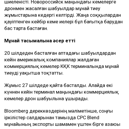
шиеленісті. Новороссийск маңындағы кемелерге
дронмен жасалған шабуылдар мұнай тиеу
жұмыстарына кедергі келтірді. Жаңа соққылардан
қауіптенген кейбір кеме иелері бұл бағытқа барудан
бас тарта бастаған.
Мұнай тасымалына әсер етті
20 шілдеден басталған аптадағы шабуылдардан
кейін америкалық компаниялар жалдаған
коммерциялық кемелер КҚК терминалында мұнай
тиеуді уақытша тоқтатты.
Жұмыс 27 шілдеде қайта басталды. Алайда екі
күннен кейін терминал маңындағы коммерциялық
кемелер дрон шабуылына ұшырады.
Bloomberg дереккөздерінің мәліметінше, соңғы
іркілістер салдарынан тамызда CPC Blend
мұнайының экспорты шамамен үштен бірге азаюы