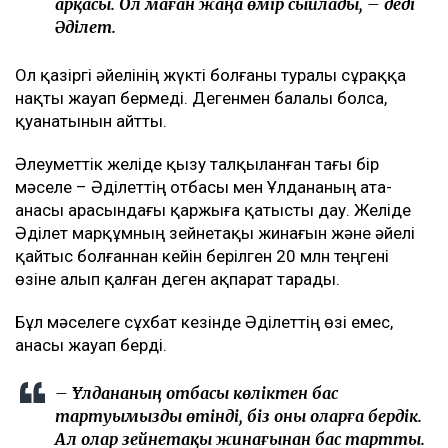
арқасы. Ол маған жаңа өмір сыйлады, – деді
Әділет.
Ол қазіргі әйелінің жүкті болғаны туралы сұраққа
нақты жауап бермеді. Дегенмен балалы болса,
қуанатынын айтты.
Әлеуметтік желіде қызу талқыланған тағы бір
мәселе – Әділеттің отбасы мен Ұлдананың ата-
анасы арасындағы қаржыға қатысты дау. Желіде
Әділет марқұмның зейнетақы жинағын және әйелі
қайтыс болғаннан кейін берілген 20 млн теңгені
өзіне алып қалған деген ақпарат тарады.
Бұл мәселеге сұхбат кезінде Әділеттің өзі емес,
анасы жауап берді.
– Ұлдананың отбасы көліктен бас
тартуымызды өтінді, біз оны оларға бердік.
Ал олар зейнетақы жинағынан бас тартты.