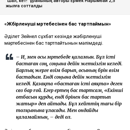
"Шал, кет!" ұранының авторы Ермек Нарымбай 2,5
жылға сотталды
«Жәбірленуші мәртебесінен бас тартпаймын»
Әділет Зейнел сұхбат кезінде жәбірленуші
мәртебесінен бас тартпайтынын мәлімдеді.
– Иә, мен осы мәртебеде қаламын. Бұл істі
бастаған соң, соңына дейін жеткізгім келеді.
Барлық жерге өзім барып, осының бәрін өзім
бастадым. Енді соңына дейін жеткізгім
келеді. Қазақта «бастаған істі аяқта» деген
сөз бар ғой. Егер ертең бас тартсам, «Екінші
отбасын құрды, енді бәрінен бас тартып
жатыр» деп айтады. Бұл хейттің тағы бір
толқынына ұласады. Мен ондайды
қаламаймын, – деді ол.