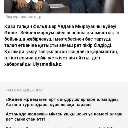
Видеодан алынған кадр
Қаза тапқан фельдшер Ұлдана Мырзуанның күйеуі
Әділет Зейнел марқұм әйелінің анасы қылмыстық іс
бойынша жәбірленуші мәртебесінен бас тартуды
талап еткеніне қатысты алғаш рет пікір білдірді.
Қоғамда қызу талқыланған жағдайға қарамастан,
ол істі соңына дейін жеткізетінін айтты, деп
хабарлайды
Ulysmedia.kz
.
ТАҒЫ ДА ОҚЫҢЫЗДАР
«Жедел жәрдем мен өрт сөндірушілер кіре алмайды»:
Астана тұрғындары құрылысқа наразы
Астанада жолаушы мінген ұшқышсыз әуе кемесі алғаш
рет сынақтан өтті