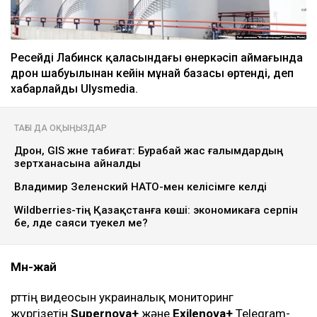
Ресейдің Лабинск қаласындағы өнеркәсіп аймағында
дрон шабуылынан кейін мұнай базасы өртенді, деп
хабарлайды Ulysmedia.
ТАҒЫ ДА ОҚЫҢЫЗДАР
Дрон, GIS және табиғат: Бурабай жас ғалымдардың
зертханасына айналды
Владимир Зеленский НАТО-мен келісімге келді
Wildberries-тің Қазақстанға көші: экономикаға серпін
бе, әлде саяси тәуекел ме?
Мән-жай
Өрттің видеосын украиналық мониторинг
жүргізетін
Supernova+
және
Exilenova+
Telegram-