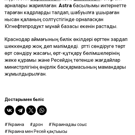
арналары жариялаған.
Astra
басылымы интернетте
тараған кадрларды талдап, шабуылға ұшыраған
нысан қаланың солтүстігінде орналасқан
Югнефтепродукт мұнай базасы екенін растады.
Краснодар аймағының билік өкілдері өрттен зардап
шеккендер жоқ деп мәлімдеді. Өртті сөндіруге төрт
өрт сөндіру жасағы, өрт-құтқару бөлімшелерінің
жеке құрамы және Ресейдің төтенше жағдайлар
министрлігінің өңірлік басқармасының мамандары
жұмылдырылған.
Достарыңмен бөліс
Украина
дрон
Украинадағы соғыс
Украина мен Ресей қақтығысы