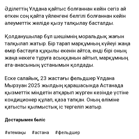
Әділеттің Ұлдана қайтыс болғаннан кейін сегіз ай
өткен соң қайта үйленгені белгілі болғаннан кейін
әлеуметтік желіде қызу талқылау басталды.
Қолданушылар бұл шешімнің моральдық жағын
талқылап жатыр. Бір тарап марқұмның күйеуі жаңа
өмір бастауға құқылы екенін айтса, енді бірі оның
жаңа некеге тұруға асыққанын айтып, марқұмның
ата-анасының ұстанымын қолдады.
Еске салайық, 23 жастағы фельдшер Ұлдана
Мырзуан 2025 жылдың қарашасында Астанада
қызметтік міндетін атқарып жүрген кезінде үстіне
кондиционер құлап, қаза тапқан. Оның өліміне
қатысты қылмыстық іс тергеліп жатыр.
Достарыңмен бөліс
өтемақы
астана
фельдшер