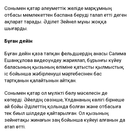
Сонымен қатар әлеуметтік желіде марқұмның
отбасы мемлекеттен баспана беруді талап етті деген
ақпарат тарады. Әділет Зейнел мұны жоққа
шығарды.
Бұған дейін
Бұған дейін қаза тапқан фельдшердің анасы Сәлима
Ешанқұлова видеоүндеу жариялап, бұрынғы күйеу
баласының қызының өліміне қатысты қылмыстық
іс бойынша жәбірленуші мәртебесінен бас
тартқанын қалайтынын айтқан.
Сонымен қатар ол мүлікті бөлу мәселесін де
көтерді. Әйелдің сөзінше, Ұлдананың көлігі бірнеше
ай бойы Әділеттің қолында болған және отбасыға
тек биыл шілдеде қайтарылған. Ол қызының
зейнетақы жинағын заң бойынша күйеуі алғанын да
атап өтті.