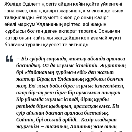
Желіде Әділеттің сегіз айдан кейін қайта үйленгені
ғана емес, оның қазіргі жарының кім екені де қызу
талқыланды. Әлеуметтік желіде оның қазіргі
әйелі марқұм Ұлдананың әріптесі әрі жақын
құрбысы болған деген ақпарат тараған. Сонымен
қатар оның қайғылы жағдайдан көп ұзамай жүкті
болғаны туралы қауесет те айтылды.
– Біз сәуірдің соңында, мамыр айында араласа
бастадық. Ол да жұмыс істейтін. Жұрттың
бәрі «Ұлдананың құрбысы еді» деп жазып
жатыр. Бірақ ол Ұлдананың құрбысы болған
жоқ. Екі жыл бойы бірге жұмыс істегенімен,
олар бір-ақ рет бірге бір ауысымға шыққан.
Бір ұйымда жұмыс істеді, бірақ құрбы
ретінде бірге қыдырып, араласқан емес. Біз
сәуір айынан бастап араласа бастадық.
Сөйтіп, бәрі осылай өрбіді... Қазір жадырап
жүргенім – анамның, Алланың және оның