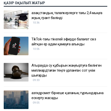
ҚАЗІР ОҚЫЛЫП ЖАТЫР
Қазақстандық талапкерлерге тағы 2,4 мыңға
жуық грант бөлінді
10:36
TikTok-тағы тікелей эфирде балағат сөз
айтқан ер адам қамауға алынды
10:06
Атырауда су құбырын жаңғыртуға бөлінген
миллиардтаған теңге ұрланған: сот үкім
шығарды
09:33
Қазгидромет бірнеше қаланың тұрғындарына
ескерту жасады
09:05