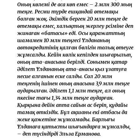
Оның көлемі де аса көп емес – 2 млн 300 мың
теңге. Ресми түрде ешқандай өтемақы
болған жоқ. Әкімдік берген 20 млн теңге де
өтемақы емес, халықтың жерлеу рәсіміне деп
жинаған «батасы» еді. Осы қаражаттың
шамамен 10 млн теңгесі Ұлдананың
автокредитінің қалған бөлігін толық өтеуге
жұмсалды. Кейін көлік кепілден шығарылып,
оның ата-анасына берілді. Сонымен қатар
Әділет Ұлдананың ата-анасы қыз ұзатуға
несие алғанын еске салды. Сол 20 млн
теңгенің ішінен оның анасына 3,9 млн теңге
аударылған. Әділет 1,1 млн теңге, ал оның
әпкесіне тағы 1,34 млн теңге аударған.
Қырқына дейін апта сайын ас беріп, құдайы
тамақ өткіздік. Бұл ақшаны екі отбасы да
жеке қажетіне жұмсамады. Барлығы
Ұлданаға қатысты шығындарға жұмсалды,
– деп түсіндірді Эльза Ерманова.