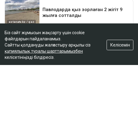
Біз сайт жұмысын жақсарту үшін cookie
файлдарын пайдаланамыз.
Келісемін
Сайтты қолдануды жалғастыру арқылы сіз
құпиялылық туралы шарттарымызбен
келісетініңізді білдіресіз.