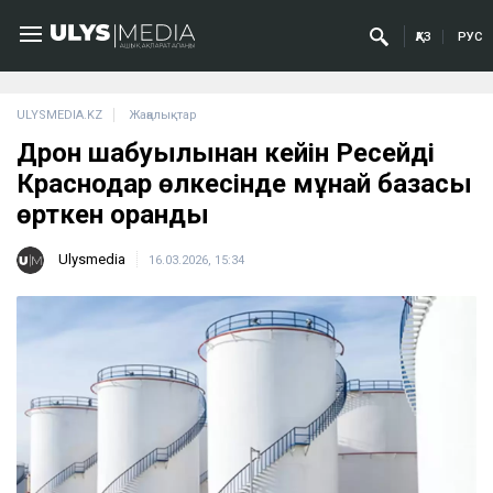
ҚАЗ
РУС
ULYSMEDIA.KZ
Жаңалықтар
Дрон шабуылынан кейін Ресейдің
Краснодар өлкесінде мұнай базасы
өрткен оранды
Ulysmedia
16.03.2026, 15:34