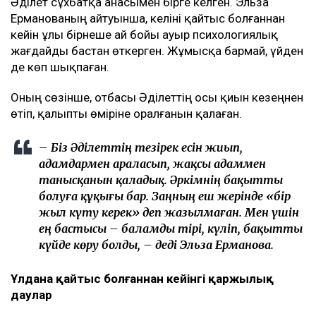
Әділет сұхбатқа анасымен бірге келген. Эльза
Ерманованың айтуынша, келіні қайтыс болғаннан
кейін ұлы бірнеше ай бойы ауыр психологиялық
жағдайды бастан өткерген. Жұмысқа бармай, үйден
де көп шықпаған.
Оның сөзінше, отбасы Әділеттің осы қиын кезеңнен
өтіп, қалыпты өміріне оралғанын қалаған.
– Біз Әділеттің тезірек есін жиып,
адамдармен араласып, жақсы адаммен
танысқанын қаладық. Әркімнің бақытты
болуға құқығы бар. Заңның еш жерінде «бір
жыл күту керек» деп жазылмаған. Мен үшін
ең бастысы – баламды тірі, күліп, бақытты
күйде көру болды, – деді Эльза Ерманова.
Ұлдана қайтыс болғаннан кейінгі қаржылық
даулар