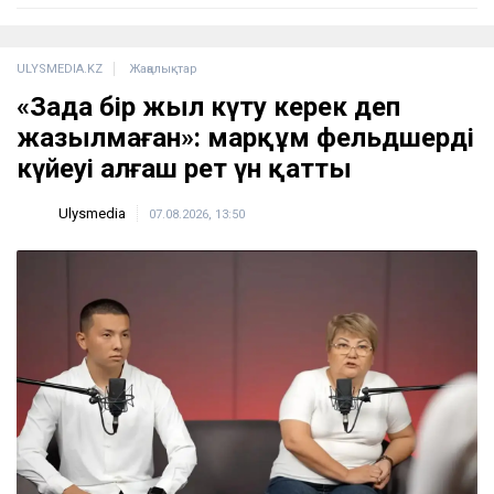
ULYSMEDIA.KZ
Жаңалықтар
«Заңда бір жыл күту керек деп
жазылмаған»: марқұм фельдшердің
күйеуі алғаш рет үн қатты
Ulysmedia
07.08.2026, 13:50