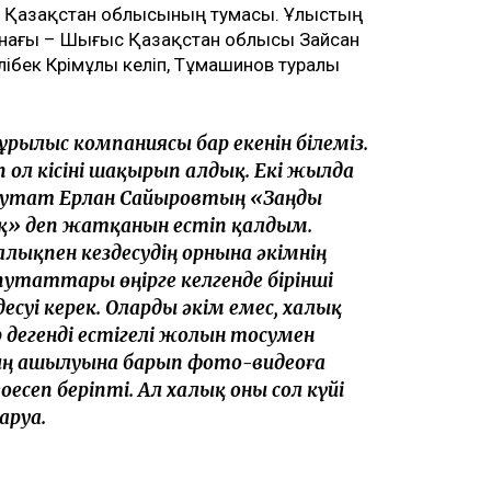
с Қазақстан облысының тумасы. Ұлыстың
нағы – Шығыс Қазақстан облысы Зайсан
бек Кәрімұлы келіп, Тұмашинов туралы
Құрылыс компаниясы бар екенін білеміз.
п ол кісіні шақырып алдық. Екі жылда
депутат Ерлан Сайыровтың «Заңды
қ» деп жатқанын естіп қалдым.
халықпен кездесудің орнына әкімнің
путаттары өңірге келгенде бірінші
есуі керек. Оларды әкім емес, халық
 дегенді естігелі жолын тосумен
нның ашылуына барып фото-видеоға
оесеп беріпті. Ал халық оны сол күйі
шаруа.