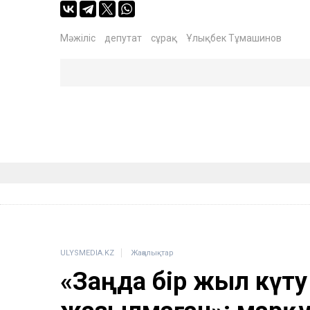
Мәжіліс
депутат
сұрақ
Ұлықбек Тұмашинов