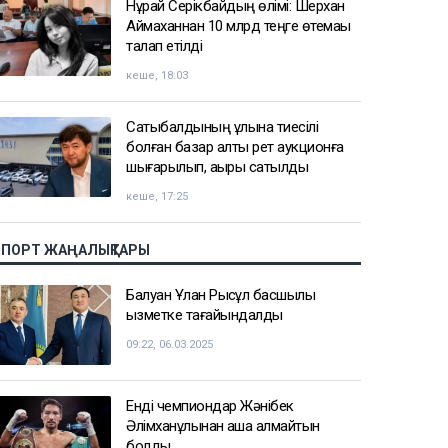
Нұрай Серікбайдың өлімі: Шерхан
Аймаханнан 10 млрд теңге өтемақы
талап етілді
кеше, 18:03
Сатыбалдының ұлына тиесілі
болған базар алты рет аукционға
шығарылып, ақыры сатылды
кеше, 17:25
СПОРТ ЖАҢАЛЫҚТАРЫ
Балуан Ұлан Рысқұл басшылық
қызметке тағайындалды
09:22, 06.03.2025
Енді чемпиондар Жәнібек
Әлімханұлынан қаша алмайтын
болды