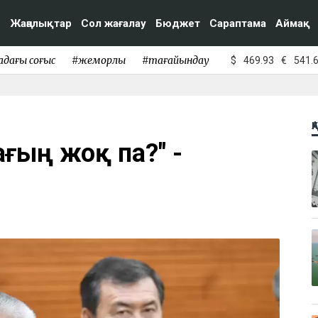
Жаңалықтар
Сол жағалау
Бюджет
Сараптама
Аймақ
адағы соғыс
#жемқорлық
#тағайындау
$
469.93
€
541.
Қ
ағың жоқ па?" -