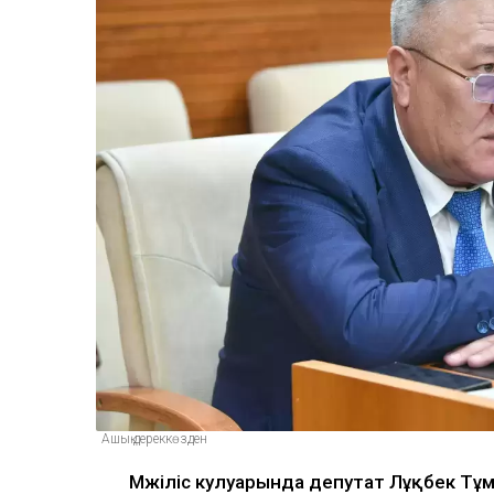
Ашық дереккөзден
Мәжіліс кулуарында депутат Лұқбек Тұм