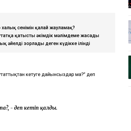
р халық сенімін қалай жауламақ?
утатқа қатысты әкімдік мәлімдеме жасады
қ әйелді зорлады деген күдікке ілінді
путаттықтан кетуге дайынсыздар ма?” деп
па?, - деп кетіп қалды.