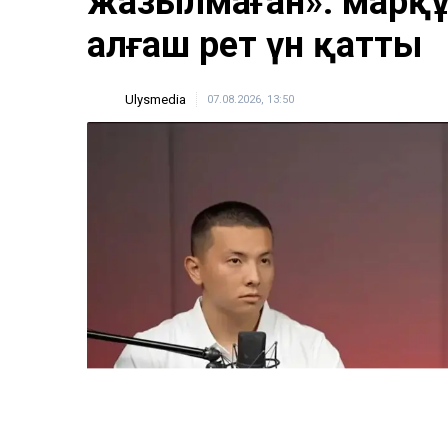
ULYSMEDIA.KZ
Жаңалықтар
«Заңда бір жыл күту
жазылмаған»: марқұ
алғаш рет үн қатты
Ulysmedia
07.08.2026, 13:50