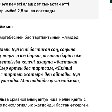
ың күйеуі Әділет Зейнел марқұм әйелінің
ші мәртебесінен бас тартуды талап
ірді. Қоғамда қызу талқыланған жағдайға
зетінін айтты, деп
кіре алмайды»: Астана тұрғындары
уе кемесі алғаш рет сынақтан өтті
арымбай 2,5 жылға сотталды
аймын»