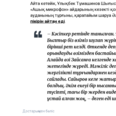
Айта кетейік, Ұлықбек Тұмашинов Шығы
«Ашық микрофон» айдарының кезекті қо
ауданының тұрғыны, қарапайым шаруа Әлі
пікірін айтқан еді
.
– Кәсіпкер ретінде танылған. 
Былтыр біз өзіміз шулап жүрі
бірінші рет келді. Өткенде 
орындауды өзімізден бастайы
Алайда өзі Зайсанға келгенде 
жетегінде жүреді. Мәжіліс де
жергілікті тұрғындармен кезд
сайлады. Сайыров келе жатыр
болдық. Әкім екеуі бір ныса
түсіпті, тағы бір жерден виде
ұстай алған жоқ, – деген еді 
Достарыңмен бөліс