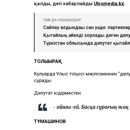
қалды, деп хабарлайды
Ulysmedia.kz
.
ТАҒЫ ДА ОҚЫҢЫЗДАР
Сайлау алдындағы сан уәде: партияла
Қытайлық әйелді зорлады деген деп
Түркістан облысында депутат қытайлы
ТОЛЫҒЫРАҚ
Кулуарда Ұлыс тілшісі мәжілісменнен “де
сұрады.
Депутат кідірместен:
- Қойшы-ей. Басқа сұрағың жоқ 
ТҰМАШИНОВ