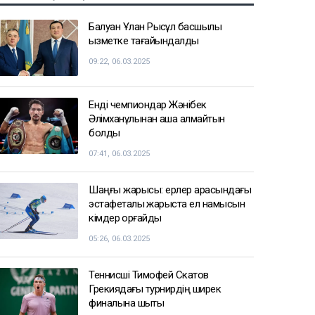
Нұрай Серікбайдың өлімі: Шерхан
Аймаханнан 10 млрд теңге өтемақы
талап етілді
кеше, 18:03
Сатыбалдының ұлына тиесілі
болған базар алты рет аукционға
шығарылып, ақыры сатылды
кеше, 17:25
СПОРТ ЖАҢАЛЫҚТАРЫ
Балуан Ұлан Рысқұл басшылық
қызметке тағайындалды
09:22, 06.03.2025