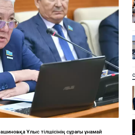
ашиновқа Ұлыс тілшісінің сұрағы ұнамай