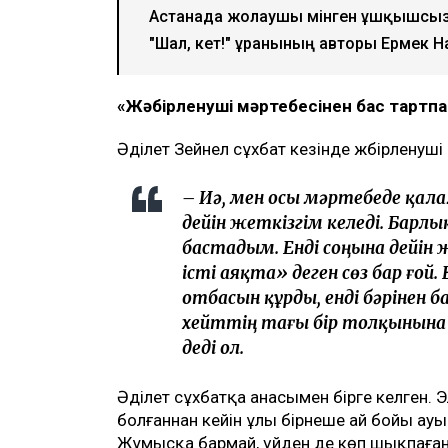
Видеодан алынған кадр
Қаза тапқан фельдшер Ұлдана Мырзуанн
анасы қылмыстық іс бойынша жәбірлену
еткеніне қатысты алғаш рет пікір білд
қарамастан, ол істі соңына дейін жеткі
хабарлайды
Ulysmedia.kz
.
ТАҒЫ ДА ОҚЫҢЫЗДАР
«Жедел жәрдем мен өрт сөндірушілер 
құрылысқа наразы
Астанада жолаушы мінген ұшқышсыз ә
"Шал, кет!" ұранының авторы Ермек Н
«Жәбірленуші мәртебесінен бас тартп