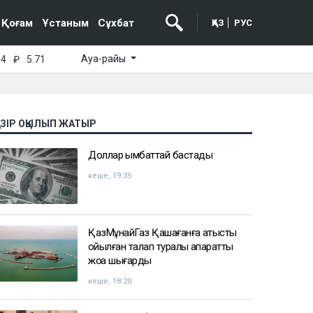
Қоғам
Ұстаным
Сұхбат
ҚАЗ
РУС
Ауа-райы
64
₽
5.71
АЗІР ОҚЫЛЫП ЖАТЫР
Доллар қымбаттай бастады
кеше, 19:35
ҚазМұнайГаз Қашағанға қатысты
қойылған талап туралы ақпаратты
жоққа шығарды
кеше, 18:20