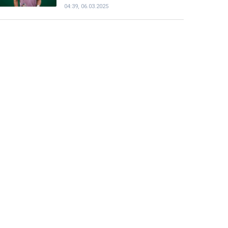
Енді чемпиондар Жәнібек
Әлімханұлынан қаша алмайтын
болды
07:41, 06.03.2025
Шаңғы жарысы: ерлер арасындағы
эстафеталық жарыста ел намысын
кімдер қорғайды
05:26, 06.03.2025
Теннисші Тимофей Скатов
Грекиядағы турнирдің ширек
финалына шықты
04:39, 06.03.2025