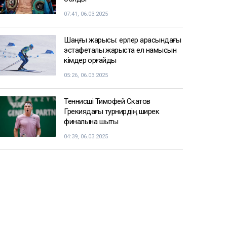
07:41, 06.03.2025
Шаңғы жарысы: ерлер арасындағы
эстафеталық жарыста ел намысын
кімдер қорғайды
05:26, 06.03.2025
Теннисші Тимофей Скатов
Грекиядағы турнирдің ширек
финалына шықты
04:39, 06.03.2025