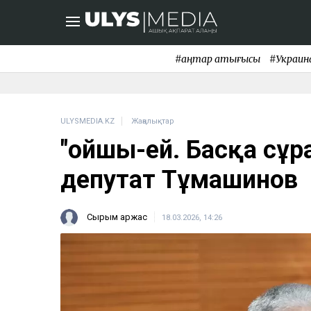
#қаңтар қақтығысы
#Украин
ULYSMEDIA.KZ
Жаңалықтар
"Қойшы-ей. Басқа сұр
депутат Тұмашинов
Сырым Қаржас
18.03.2026, 14:26