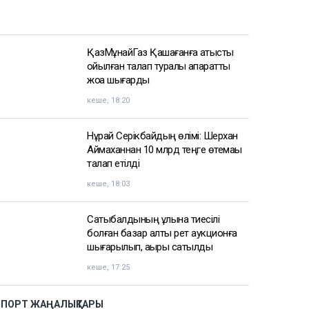
АЗІР ОҚЫЛЫП ЖАТЫР
Доллар қымбаттай бастады
кеше, 19:35
ҚазМұнайГаз Қашағанға қатысты
қойылған талап туралы ақпаратты
жоққа шығарды
кеше, 18:20