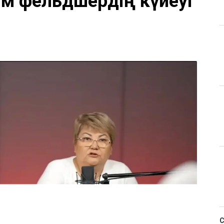
Қ
 керек деп
м фельдшердің күйеуі