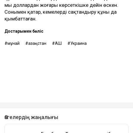
мың доллардан жоғары көрсеткішке дейін өскен.
Сонымен қатар, кемелерді сақтандыру құны да
қымбаттаған.
Достарыңмен бөліс
мұнай
Қазақстан
АҚШ
Украина