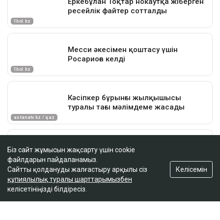
Біз сайт жұмысын жақсарту үшін cookie
файлдарын пайдаланамыз.
Келісемін
Сайтты қолдануды жалғастыру арқылы сіз
құпиялылық туралы шарттарымызбен
келісетініңізді білдіресіз.