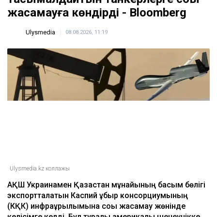
жасамауға көндірді - Bloomberg
Ulysmedia
08.08.2026, 11:19
Ulysmedia.kz коллажы
АҚШ Украинамен Қазақстан мұнайының басым бөлігі
экспортталатын Каспий құбыр консорциумының
(КҚК) инфрақұрылымына соққы жасамау жөнінде
келісімге келді. Бұл туралы америкалық шенеунікке