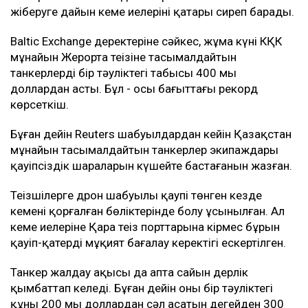
жіберуге дайын кеме иелерінің қатары сиреп барады.
Baltic Exchange деректеріне сәйкес, жұма күні КҚК
мұнайын Жерорта теңізіне тасымалдайтын
танкерлердің бір тәуліктегі табысы 400 мың
доллардан асты. Бұл - осы бағыттағы рекорд
көрсеткіш.
Бұған дейін Reuters шабуылдардан кейін Қазақстан
мұнайын тасымалдайтын танкерлер экипаждары
қауіпсіздік шараларын күшейте бастағанын жазған.
Теңізшілерге дрон шабуылы қаупі төнген кезде
кеменің қорғалған бөліктерінде болу ұсынылған. Ал
кеме иелеріне Қара теңіз порттарына кірмес бұрын
қауіп-қатерді мұқият бағалау керектігі ескертілген.
Танкер жалдау ақысы да апта сайын дерлік
қымбаттап келеді. Бұған дейін оның бір тәуліктегі
құны 200 мың доллардан сәл асатын деңгейден 300