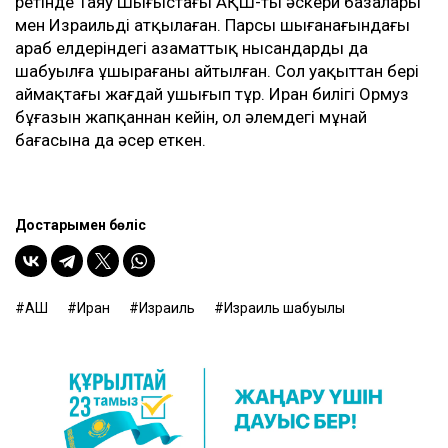
ретінде Таяу Шығыстағы АҚШ-тың әскери базалары
мен Израильді атқылаған. Парсы шығанағындағы
араб елдеріндегі азаматтық нысандардың да
шабуылға ұшырағаны айтылған. Сол уақыттан бері
аймақтағы жағдай ушығып тұр. Иран билігі Ормуз
бұғазын жапқаннан кейін, ол әлемдегі мұнай
бағасына да әсер еткен.
Достарыңмен бөліс
АҚШ
Иран
Израиль
Израиль шабуылы