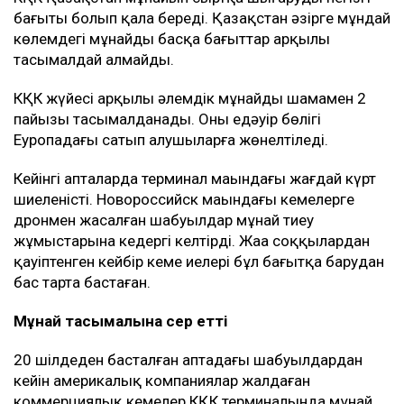
бағыты болып қала береді. Қазақстан әзірге мұндай
көлемдегі мұнайды басқа бағыттар арқылы
тасымалдай алмайды.
КҚК жүйесі арқылы әлемдік мұнайдың шамамен 2
пайызы тасымалданады. Оның едәуір бөлігі
Еуропадағы сатып алушыларға жөнелтіледі.
Кейінгі апталарда терминал маңындағы жағдай күрт
шиеленісті. Новороссийск маңындағы кемелерге
дронмен жасалған шабуылдар мұнай тиеу
жұмыстарына кедергі келтірді. Жаңа соққылардан
қауіптенген кейбір кеме иелері бұл бағытқа барудан
бас тарта бастаған.
Мұнай тасымалына әсер етті
20 шілдеден басталған аптадағы шабуылдардан
кейін америкалық компаниялар жалдаған
коммерциялық кемелер КҚК терминалында мұнай