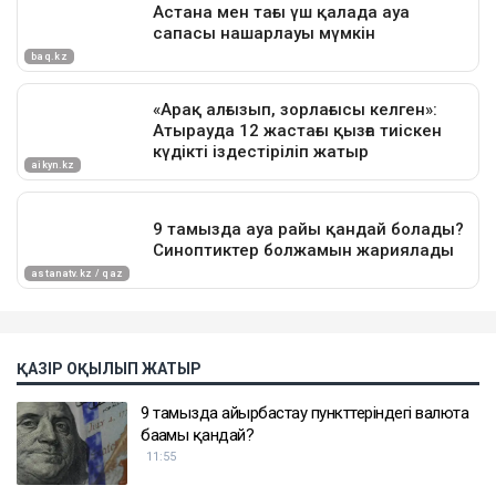
ҚАЗІР ОҚЫЛЫП ЖАТЫР
9 тамызда айырбастау пункттеріндегі валюта
бағамы қандай?
11:55