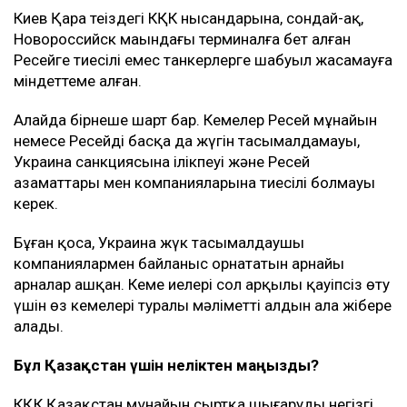
Киев Қара теңіздегі КҚК нысандарына, сондай-ақ,
Новороссийск маңындағы терминалға бет алған
Ресейге тиесілі емес танкерлерге шабуыл жасамауға
міндеттеме алған.
Алайда бірнеше шарт бар. Кемелер Ресей мұнайын
немесе Ресейдің басқа да жүгін тасымалдамауы,
Украина санкциясына ілікпеуі және Ресей
азаматтары мен компанияларына тиесілі болмауы
керек.
Бұған қоса, Украина жүк тасымалдаушы
компаниялармен байланыс орнататын арнайы
арналар ашқан. Кеме иелері сол арқылы қауіпсіз өту
үшін өз кемелері туралы мәліметті алдын ала жібере
алады.
Бұл Қазақстан үшін неліктен маңызды?
КҚК Қазақстан мұнайын сыртқа шығарудың негізгі