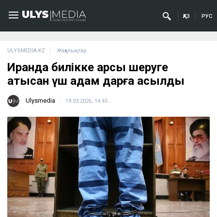
ҚАЗ
РУС
ULYSMEDIA.KZ
Жаңалықтар
Иранда билікке қарсы шеруге
қатысқан үш адам дарға асылды
Ulysmedia
19.03.2026, 14:45