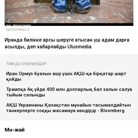
tasnimnews.ir
Иранда билікке қарсы шеруге қатысқан үш адам дарға
асылды, деп хабарлайды Ulusmedia.
ТАҒЫ ДА ОҚЫҢЫЗДАР
Иран Ормуз бұғазын ашу үшін АҚШ-қа бірқатар шарт
қойды
Трампқа Ақ үйде 400 млн долларлық бал залын салуға
тыйым салынды
АҚШ Украинаны Қазақстан мұнайын тасымалдайтын
танкерлерге соққы жасамауға көндірді - Bloomberg
Мән-жай