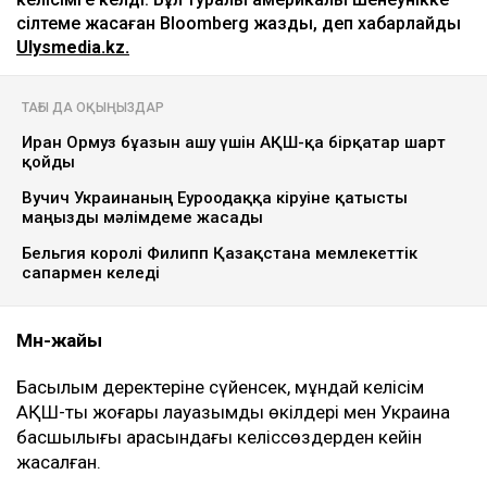
сілтеме жасаған Bloomberg жазды, деп хабарлайды
Ulysmedia.kz.
ТАҒЫ ДА ОҚЫҢЫЗДАР
Иран Ормуз бұғазын ашу үшін АҚШ-қа бірқатар шарт
қойды
Вучич Украинаның Еуроодаққа кіруіне қатысты
маңызды мәлімдеме жасады
Бельгия королі Филипп Қазақстанға мемлекеттік
сапармен келеді
Мән-жайы
Басылым деректеріне сүйенсек, мұндай келісім
АҚШ-тың жоғары лауазымды өкілдері мен Украина
басшылығы арасындағы келіссөздерден кейін
жасалған.