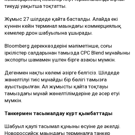
тиеуді уақытша тоқтатты.
Жұмыс 27 шілдеде қайта басталды. Алайда екі
күннен кейін терминал маңындағы коммерциялық
кемелер дрон шабуылына ұшырады.
Bloomberg дереккөздерінің мәліметінше, соңғы
іркілістер салдарынан тамызда CPC Blend мұнайының
экспорты шамамен үштен бірге азаюы мүмкін.
Дегенмен нақты көлемі әзірге белгісіз. Шілдеде
жөнелтілуі тиіс мұнайдың бір бөлігі тамызға
ауыстырылған. Ал жұмыстың қайта тоқтауы
тамыздағы мұнай жөнелтілімдеріне де әсер етуі
мүмкін.
Танкермен тасымалдау күрт қымбаттады
Шабуыл қаупі тасымал құнының өсуіне де әкелді.
Новороссийск маңындағы терминалға танкер