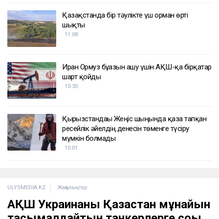
Қазақстанда бір тәулікте үш орман өрті
шықты
11:08
Иран Ормуз бұғазын ашу үшін АҚШ-қа бірқатар
шарт қойды
10:30
Қырғызстандағы Жеңіс шыңында қаза тапқан
ресейлік әйелдің денесін төменге түсіру
мүмкін болмады
10:01
ULYSMEDIA.KZ
Жаңалықтар
АҚШ Украинаны Қазақстан мұнайын
тасымалдайтын танкерлерге соққы