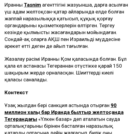
Иранның
Tasnim
агенттігінің жазуынша, дарға асылған
үш адам желтоқсан-қаңтар айларында елде болған
жаппай наразылыққа қатысып, құқық қорғау
органдарының қызметкерлерін өлтірген. Тергеу
кезінде қылмысты жасағандарын мойындаған.
Сондай-ақ оларға АҚШ пен Израильдің мүддесіне
әрекет етті деген де айып тағылған.
Жазалау рәсімі Иранның Қом қаласында болған. Бұл
қала ел астанасы Тегераннан оңтүстікке қарай 150
шақырым жерде орналасқан. Шииттердің киелі
қаласы саналады.
Контекст
Ұзақ жылдан бері санкция астында отырған
90
миллион халқы бар Иранда былтыр желтоқсанда
Тегерандағы
«Үлкен базар» деп аталатын сауда
орталықтарының бірінен басталған наразылық
қаңтардың ортасына дейін жалғасып, билік оны