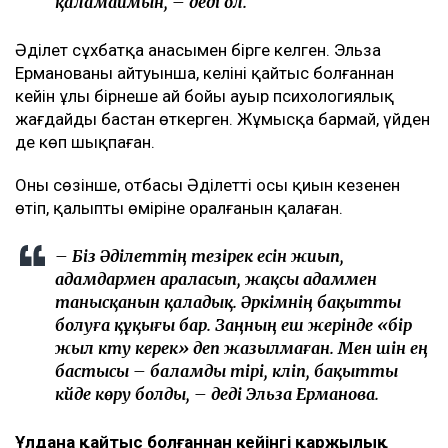
– Иә, мен осы мәртебеде қаламын. Бұл істі
бастаған соң, соңына дейін жеткізгім келеді.
Барлық жерге өзім барып, осының бәрін өзім
бастадым. Енді соңына дейін жеткізгім
келеді. Қазақта «бастаған істі аяқта» деген
сөз бар ғой. Егер ертең бас тартсам, «Екінші
отбасын құрды, енді бәрінен бас тартып
жатыр» деп айтады. Бұл хейттің тағы бір
толқынына ұласады. Мен ондайды
қаламаймын, – деді ол.
Әділет сұхбатқа анасымен бірге келген. Эльза
Ерманованың айтуынша, келіні қайтыс болғаннан
кейін ұлы бірнеше ай бойы ауыр психологиялық
жағдайды бастан өткерген. Жұмысқа бармай, үйден
де көп шықпаған.
Оның сөзінше, отбасы Әділеттің осы қиын кезеңнен
өтіп, қалыпты өміріне оралғанын қалаған.