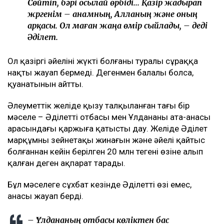
– Біз сәуірдің соңында, мамыр айында араласа
бастадық. Ол да жұмыс істейтін. Жұрттың
бәрі «Ұлдананың құрбысы еді» деп жазып
жатыр. Бірақ ол Ұлдананың құрбысы болған
жоқ. Екі жыл бойы бірге жұмыс істегенімен,
олар бір-ақ рет бірге бір ауысымға шыққан.
Бір ұйымда жұмыс істеді, бірақ құрбы
ретінде бірге қыдырып, араласқан емес. Біз
сәуір айынан бастап араласа бастадық.
Сөйтіп, бәрі осылай өрбіді... Қазір жадырап
жүргенім – анамның, Алланың және оның
арқасы. Ол маған жаңа өмір сыйлады, – деді
Әділет.
Ол қазіргі әйелінің жүкті болғаны туралы сұраққа
нақты жауап бермеді. Дегенмен балалы болса,
қуанатынын айтты.
Әлеуметтік желіде қызу талқыланған тағы бір