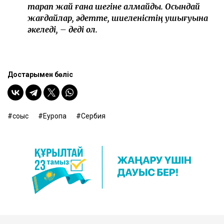
тарап жай ғана шегіне алмайды. Осындай
жағдайлар, әдетте, шиеленістің ушығуына
әкеледі, – деді ол.
Достарыңмен бөліс
соғыс
Еуропа
Сербия