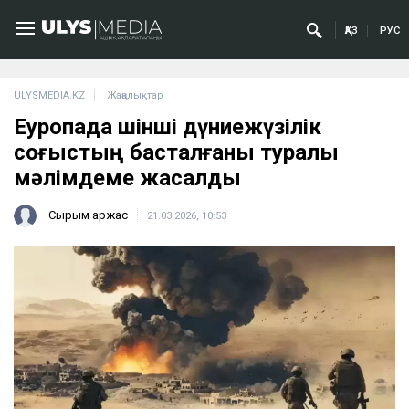
ҚАЗ
РУС
ULYSMEDIA.KZ
Жаңалықтар
Еуропада Үшінші дүниежүзілік
соғыстың басталғаны туралы
мәлімдеме жасалды
Сырым Қаржас
21.03.2026, 10:53