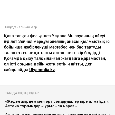
Ulysmedia
07.08.2026, 13:50
Видеодан алынған кадр
Қаза тапқан фельдшер Ұлдана Мырзуанның күйеуі
Әділет Зейнел марқұм әйелінің анасы қылмыстық іс
бойынша жәбірленуші мәртебесінен бас тартуды
талап еткеніне қатысты алғаш рет пікір білдірді.