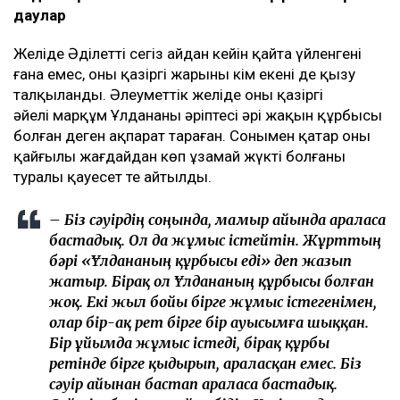
– Біз Әділеттің тезірек есін жиып,
адамдармен араласып, жақсы адаммен
танысқанын қаладық. Әркімнің бақытты
болуға құқығы бар. Заңның еш жерінде «бір
жыл күту керек» деп жазылмаған. Мен үшін ең
бастысы – баламды тірі, күліп, бақытты
күйде көру болды, – деді Эльза Ерманова.
Ұлдана қайтыс болғаннан кейінгі қаржылық
даулар
Желіде Әділеттің сегіз айдан кейін қайта үйленгені
ғана емес, оның қазіргі жарының кім екені де қызу
талқыланды. Әлеуметтік желіде оның қазіргі
әйелі марқұм Ұлдананың әріптесі әрі жақын құрбысы
болған деген ақпарат тараған. Сонымен қатар оның
қайғылы жағдайдан көп ұзамай жүкті болғаны
туралы қауесет те айтылды.