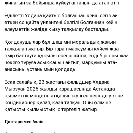
Бұған дейін қаза тапқан фельдшердің анасы Сәлима
Ешанқұлова видеоүндеу жариялап, бұрынғы күйеу
баласының қызының өліміне қатысты қылмыстық іс
бойынша жәбірленуші мәртебесінен бас тартқанын
қалайтынын айтқан.
Сонымен қатар ол мүлікті бөлу мәселесін де
көтерді. Әйелдің сөзінше, Ұлдананың көлігі бірнеше ай
бойы Әділеттің қолында болған және отбасыға тек
биыл шілдеде қайтарылған. Ол қызының зейнетақы
жинағын заң бойынша күйеуі алғанын да атап өтті.
Әділеттің Ұлдана қайтыс болғаннан кейін сегіз ай
өткен соң қайта үйленгені белгілі болғаннан кейін
әлеуметтік желіде қызу талқылау басталды.
Қолданушылар бұл шешімнің моральдық жағын
талқылап жатыр. Бір тарап марқұмның күйеуі жаңа
өмір бастауға құқылы екенін айтса, енді бірі оның жаңа
некеге тұруға асыққанын айтып, марқұмның ата-