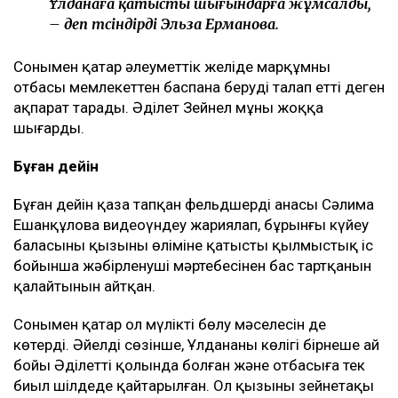
Кейін көлік кепілден шығарылып, оның ата-
анасына берілді. Сонымен қатар Әділет
Ұлдананың ата-анасы қыз ұзатуға несие
алғанын еске салды. Сол 20 млн теңгенің
ішінен оның анасына 3,9 млн теңге
аударылған. Әділет 1,1 млн теңге, ал оның
әпкесіне тағы 1,34 млн теңге аударған.
Қырқына дейін апта сайын ас беріп, құдайы
тамақ өткіздік. Бұл ақшаны екі отбасы да
жеке қажетіне жұмсамады. Барлығы
Ұлданаға қатысты шығындарға жұмсалды,
– деп түсіндірді Эльза Ерманова.
Сонымен қатар әлеуметтік желіде марқұмның
отбасы мемлекеттен баспана беруді талап етті деген
ақпарат тарады. Әділет Зейнел мұны жоққа
шығарды.
Бұған дейін