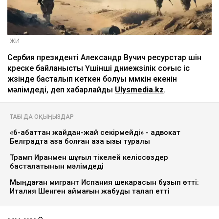
ЖИ
Сербия президенті Александр Вучич ресурстар үшін
күреске байланысты Үшінші дүниежүзілік соғыс іс
жүзінде басталып кеткен болуы мүмкін екенін
мәлімдеді, деп хабарлайды
Ulysmedia.kz
.
ТАҒЫ ДА ОҚЫҢЫЗДАР
«6-қабаттан жайдан-жай секірмейді» - адвокат
Белградта қаза болған қазақ қызы туралы
Трамп Иранмен шұғыл тікелей келіссөздер
басталатынын мәлімдеді
Мыңдаған мигрант Испания шекарасын бұзып өтті:
Италия Шенген аймағын жабуды талап етті