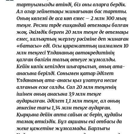
мәселе – Әділеттің отбасы мен Ұлдананың ата-анасы
арасындағы қаржыға қатысты дау. Желіде Әділет
марқұмның зейнетақы жинағын және әйелі қайтыс
болғаннан кейін берілген 20 млн теңгені өзіне алып
қалған деген ақпарат тарады.
Бұл мәселеге сұхбат кезінде Әділеттің өзі емес,
анасы жауап берді.
– Ұлдананың отбасы көліктен бас
тартуымызды өтінді, біз оны оларға бердік.
Ал олар зейнетақы жинағынан бас тартты.
Оның көлемі де аса көп емес – 2 млн 300 мың
теңге. Ресми түрде ешқандай өтемақы болған
жоқ. Әкімдік берген 20 млн теңге де өтемақы
емес, халықтың жерлеу рәсіміне деп жинаған
«батасы» еді. Осы қаражаттың шамамен 10
млн теңгесі Ұлдананың автокредитінің
қалған бөлігін толық өтеуге жұмсалды.