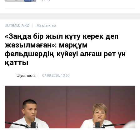
Гүлмира Сатыбалды тағы бір іс бойынша
сотталды - сот 8 млрд теңгеден аса қаржыны
өндіріп алуды міндеттеді
11:39
АҚШ Украинаны Қазақстан мұнайын
тасымалдайтын танкерлерге соққы жасамауға
көндірді - Bloomberg
11:19
ULYSMEDIA.KZ
Жаңалықтар
«Заңда бір жыл күту керек деп
жазылмаған»: марқұм
фельдшердің күйеуі алғаш рет үн
қатты