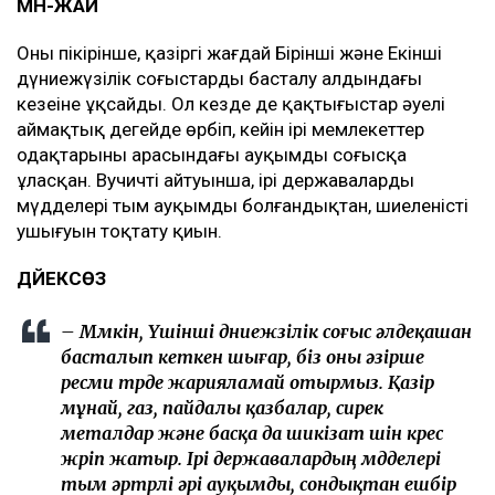
МӘН-ЖАЙ
Оның пікірінше, қазіргі жағдай Бірінші және Екінші
дүниежүзілік соғыстардың басталу алдындағы
кезеңіне ұқсайды. Ол кезде де қақтығыстар әуелі
аймақтық деңгейде өрбіп, кейін ірі мемлекеттер
одақтарының арасындағы ауқымды соғысқа
ұласқан. Вучичтің айтуынша, ірі державалардың
мүдделері тым ауқымды болғандықтан, шиеленістің
ушығуын тоқтату қиын.
ДӘЙЕКСӨЗ
– Мүмкін, Үшінші дүниежүзілік соғыс әлдеқашан
басталып кеткен шығар, біз оны әзірше
ресми түрде жарияламай отырмыз. Қазір
мұнай, газ, пайдалы қазбалар, сирек
металдар және басқа да шикізат үшін күрес
жүріп жатыр. Ірі державалардың мүдделері
тым әртүрлі әрі ауқымды, сондықтан ешбір