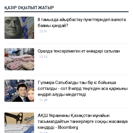
ҚАЗІР ОҚЫЛЫП ЖАТЫР
8 тамызда айырбастау пункттеріндегі валюта
бағамы қандай?
12:51
Оралда тексерілмеген ет өнімдері сатылған
12:15