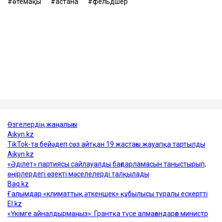
анасының ұстанымын қолдады.
Еске салайық, 23 жастағы фельдшер Ұлдана
Мырзуан 2025 жылдың қарашасында Астанада
қызметтік міндетін атқарып жүрген кезінде үстіне
кондиционер құлап, қаза тапқан. Оның өліміне
қатысты қылмыстық іс тергеліп жатыр.
Достарыңмен бөліс
өтемақы
астана
фельдшер