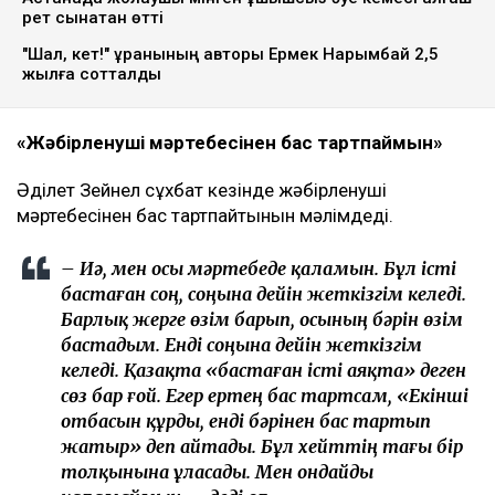
Қоғамда қызу талқыланған жағдайға қарамастан,
ол істі соңына дейін жеткізетінін айтты, деп
хабарлайды
Ulysmedia.kz
.
ТАҒЫ ДА ОҚЫҢЫЗДАР
«Жедел жәрдем мен өрт сөндірушілер кіре алмайды»:
Астана тұрғындары құрылысқа наразы
Астанада жолаушы мінген ұшқышсыз әуе кемесі алғаш
рет сынақтан өтті
"Шал, кет!" ұранының авторы Ермек Нарымбай 2,5
жылға сотталды
«Жәбірленуші мәртебесінен бас тартпаймын»
Әділет Зейнел сұхбат кезінде жәбірленуші
мәртебесінен бас тартпайтынын мәлімдеді.