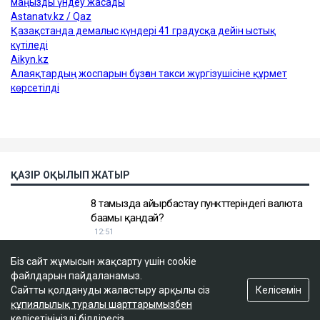
Біз сайт жұмысын жақсарту үшін cookie
файлдарын пайдаланамыз.
Келісемін
Сайтты қолдануды жалғастыру арқылы сіз
құпиялылық туралы шарттарымызбен
келісетініңізді білдіресіз.