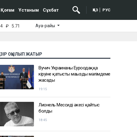
Қоғам
Ұстаным
Сұхбат
ҚАЗ
РУС
Ауа-райы
64
₽
5.71
АЗІР ОҚЫЛЫП ЖАТЫР
Вучич Украинаның Еуроодаққа
кіруіне қатысты маңызды мәлімдеме
жасады
19:15
Лионель Мессидің әкесі қайтыс
болды
18:45