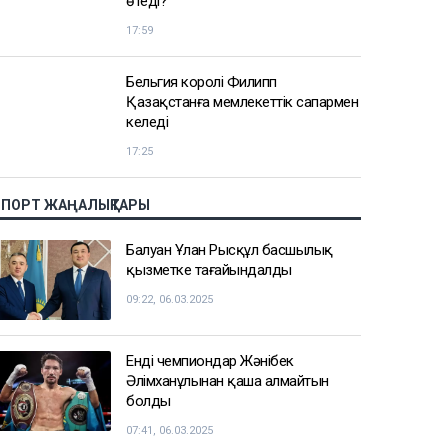
кіруіне қатысты маңызды мәлімдеме
жасады
19:15
Лионель Мессидің әкесі қайтыс
болды
18:45
2 сағатта 100 сұрақ: Қазақстан
азаматтығын алу үшін тест қалай
өтеді?
17:59
Бельгия королі Филипп
Қазақстанға мемлекеттік сапармен
келеді
17:25