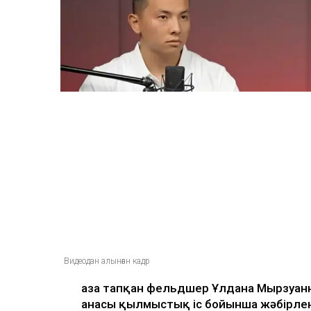
жазылмаған»: марқұ
алғаш рет үн қатты
Ulysmedia
07.08.2026, 13:50