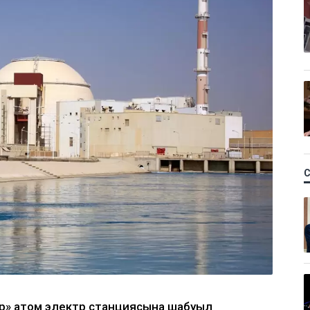
ер» атом электр станциясына шабуыл