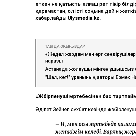
Видеодан алынған кадр
Қаза тапқан фельдшер Ұлдана Мырзуанн
анасы қылмыстық іс бойынша жәбірлен
еткеніне қатысты алғаш рет пікір білді
қарамастан, ол істі соңына дейін жеткі
хабарлайды
Ulysmedia.kz
.
ТАҒЫ ДА ОҚЫҢЫЗДАР
«Жедел жәрдем мен өрт сөндірушілер 