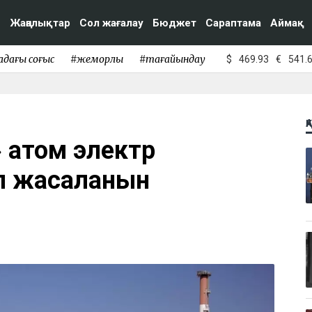
Жаңалықтар
Сол жағалау
Бюджет
Сараптама
Аймақ
адағы соғыс
#жемқорлық
#тағайындау
$
469.93
€
541.
Қ
» атом электр
 жасалғанын