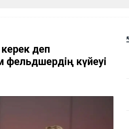
Қ
 керек деп