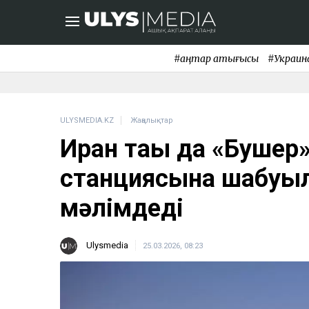
#қаңтар қақтығысы
#Украин
ULYSMEDIA.KZ
Жаңалықтар
Иран тағы да «Бушер
станциясына шабуыл
мәлімдеді
Ulysmedia
25.03.2026, 08:23