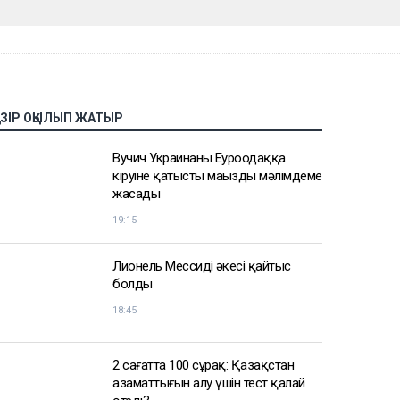
АЗІР ОҚЫЛЫП ЖАТЫР
Вучич Украинаның Еуроодаққа