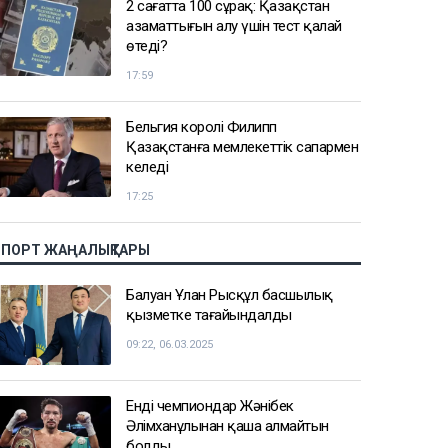
2 сағатта 100 сұрақ: Қазақстан
азаматтығын алу үшін тест қалай
өтеді?
17:59
Бельгия королі Филипп
Қазақстанға мемлекеттік сапармен
келеді
17:25
СПОРТ ЖАҢАЛЫҚТАРЫ
Балуан Ұлан Рысқұл басшылық
қызметке тағайындалды
09:22, 06.03.2025
Енді чемпиондар Жәнібек
Әлімханұлынан қаша алмайтын
болды