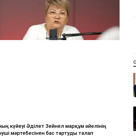
м фельдшердің күйеуі