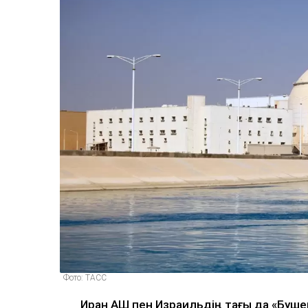
Фото: ТАСС
Иран АҚШ пен Израильдің тағы да «Буш