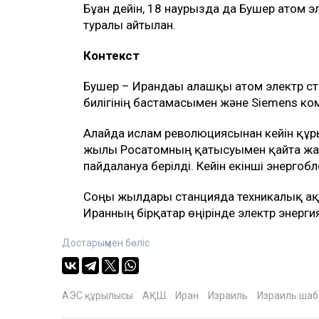
Бұған дейін, 18 наурызда да Бушер атом 
туралы айтылған.
Контекст
Бушер – Ирандағы алғашқы атом электр 
билігінің бастамасымен және Siemens к
Алайда ислам революциясынан кейін құ
жылы Росатомның қатысуымен қайта жан
пайдалануға берілді. Кейін екінші энерг
Соңғы жылдары станцияда техникалық ақа
Иранның бірқатар өңірінде электр энерги
Достарыңмен бөліс
АЭС құрылысы
АҚШ
Иран
Израиль
Израиль ша