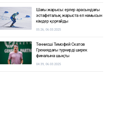
СПОРТ ЖАҢАЛЫҚТАРЫ
Балуан Ұлан Рысқұл басшылық
қызметке тағайындалды
09:22, 06.03.2025
Енді чемпиондар Жәнібек
Әлімханұлынан қаша алмайтын
болды
07:41, 06.03.2025
Шаңғы жарысы: ерлер арасындағы
эстафеталық жарыста ел намысын
кімдер қорғайды
05:26, 06.03.2025
Теннисші Тимофей Скатов
Грекиядағы турнирдің ширек