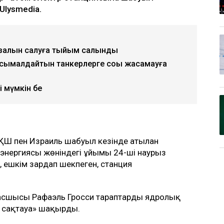
Ulysmedia.
ал залын салуға тыйым салынды
сымалдайтын танкерлерге соққы жасамауға
і мүмкін бе
ҚШ пен Израиль шабуыл кезінде атылған
 энергиясы жөніндегі ұйымы 24-ші наурыз
, ешкім зардап шекпеген, станция
басшысы Рафаэль Гросси тараптарды ядролық
 сақтауға» шақырды.