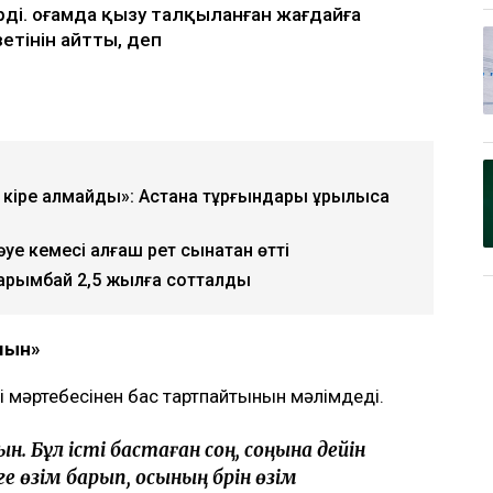
ың күйеуі Әділет Зейнел марқұм әйелінің
уші мәртебесінен бас тартуды талап
рді. Қоғамда қызу талқыланған жағдайға
зетінін айтты, деп
кіре алмайды»: Астана тұрғындары құрылысқа