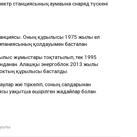
электр станциясының аумағына снаряд түскені
станциясы. Оның құрылысы 1975 жылы ел
омпаниясының қолдауымен басталған.
рылыс жұмыстары тоқтатылып, тек 1995
данған. Алғашқы энергоблок 2013 жылы
облоктың құрылысы басталды.
улар жиі тіркеліп, соның салдарынан
ясы уақытша өшірілген жағдайлар болған.
буылы