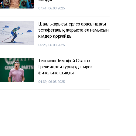
07:41, 06.03.2025
Шаңғы жарысы: ерлер арасындағы
эстафеталық жарыста ел намысын
кімдер қорғайды
05:26, 06.03.2025
Теннисші Тимофей Скатов
Грекиядағы турнирдің ширек
финалына шықты
04:39, 06.03.2025