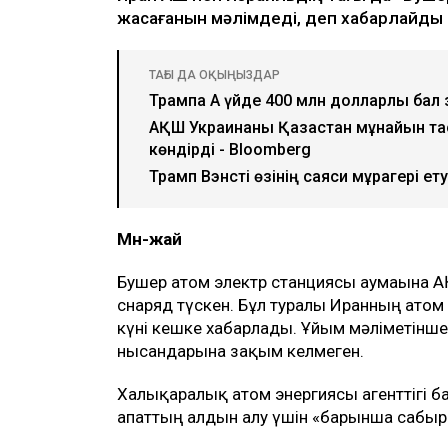
жасағанын мәлімдеді, деп хабарлайды 
ТАҒЫ ДА ОҚЫҢЫЗДАР
Трампқа Ақ үйде 400 млн долларлық б
АҚШ Украинаны Қазақстан мұнайын та
көндірді - Bloomberg
Трамп Вэнсті өзінің саяси мұрагері ету
Мән-жай
Бушер атом электр станциясы аумағына А
снаряд түскен. Бұл туралы Иранның атом
күні кешке хабарлады. Ұйым мәліметінше
нысандарына зақым келмеген.
Халықаралық атом энергиясы агенттігі 
апаттың алдын алу үшін «барынша сабыр