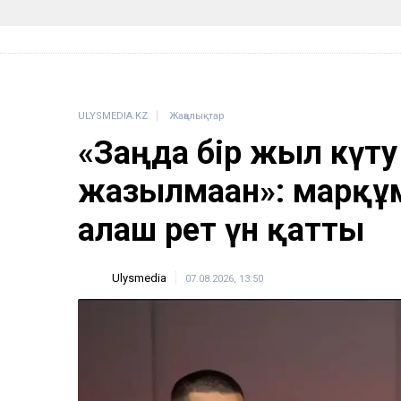
ULYSMEDIA.KZ
Жаңалықтар
«Заңда бір жыл күту