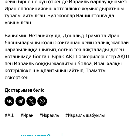
кейін бірнеше күн өткенде Израиль барлау қызметі
Иран оппозициясын көтеріліске жұмылдыратыны
туралы айтылған. Бұл жоспар Вашингтонға да
ұсынылған.
Биньямин Нетаньяху да, Дональд Трамп та Иран
басшыларының көзін жойғаннан кейін халық жаппай
наразылыққа шығып, соғыс тез аяқталады деген
ұстанымда болған. Бірақ АҚШ әскерилері егер АҚШ
пен Израиль соққы жасайтын болса, Иран халқы
көтеріліске шықпайтынын айтып, Трампты
ескерткен.
Достарыңмен бөліс
АҚШ
Иран
Израиль
Израиль шабуылы