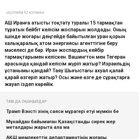
ulysmedia.kz коллажы
АҚШ Иранға атысты тоқтату туралы 15 тармақтан
тұратын бейбіт келісім жоспарын жолдады. Оның
ішінде жоғары деңгейде байытылған уран қорын
халықаралық атом энергиясы агенттігіне беру
мәселесі де бар. Иран жоспардың кейбір
тармақтарымен келіскен. Вашингтон мен Тегеран
арасында қандай келісім жүріп жатыр? Израильдің
ұстанымы қандай? Таяу Шығыстағы ахуал қалай
қарай өзгеріп жатыр? Осы және өзге де сұрақтарға
жауап іздеп көрейік.
ТАҒЫ ДА ОҚЫҢЫЗДАР
Трамп Вэнсті өзінің саяси мұрагері етуі мүмкін бе
Мұнайдан байымаған Қазақстанды сирек жер
металдары жарыта ала ма
АҚШ мемлекеттік департаментінің жоғары