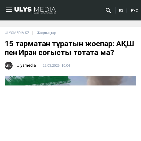
ҚАЗ
РУС
ULYSMEDIA.KZ
Жаңалықтар
15 тармақтан тұратын жоспар: АҚШ
пен Иран соғысты тоқтата ма?
Ulysmedia
25.03.2026, 10:04