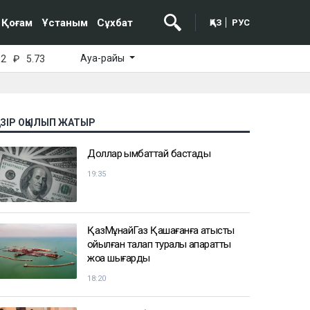
Қоғам
Ұстаным
Сұхбат
ҚАЗ
РУС
Ауа-райы
52
₽
5.73
АЗІР ОҚЫЛЫП ЖАТЫР
Доллар қымбаттай бастады
19:35
ҚазМұнайГаз Қашағанға қатысты
қойылған талап туралы ақпаратты
жоққа шығарды
18:20