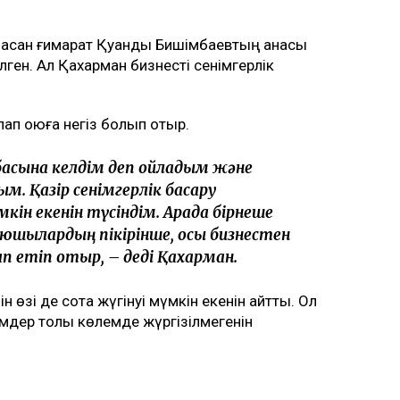
асқан ғимарат Қуандық Бишімбаевтың анасы
ен. Ал Қахарман бизнесті сенімгерлік
лап қоюға негіз болып отыр.
басына келдім деп ойладым және
ым. Қазір сенімгерлік басқару
кін екенін түсіндім. Арада бірнеше
оюшылардың пікірінше, осы бизнестен
п етіп отыр, – деді Қахарман.
өзі де сотқа жүгінуі мүмкін екенін айтты. Ол
емдер толық көлемде жүргізілмегенін