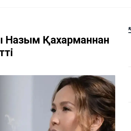
Қ
ы Назым Қахарманнан
тті