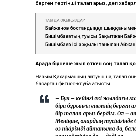
берген төртінші талап арыз, деп хаба
ТАҒЫ ДА ОҚЫҢЫЗДАР
Байжанов бостандыққа шыққанымен
Бишімбаевтың туысы Бақытжан Бай
Бишімбаев ісі арқылы танылған Айжан
Арада бірнеше жыл өткен соң талап 
Назым Қахарманның айтуынша, талап оның
басқарған фитнес-клубқа қатысты.
– Бұл – кейінгі екі жылдағы 
бірақ бұрынғы енемнің берген 
бір талап арыз бердім. Ол – а
Меніңше, олардың түсінігінде 
өз пікірімді айтқаныма да, ба