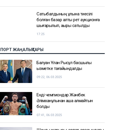
Сатыбалдының ұлына тиесілі
болған базар алты рет аукционға
шығарылып, ақыры сатылды
17:25
СПОРТ ЖАҢАЛЫҚТАРЫ
Балуан Ұлан Рысқұл басшылық
қызметке тағайындалды
09:22, 06.03.2025
Енді чемпиондар Жәнібек
Әлімханұлынан қаша алмайтын
болды
07:41, 06.03.2025
Шаңғы жарысы: ерлер арасындағы