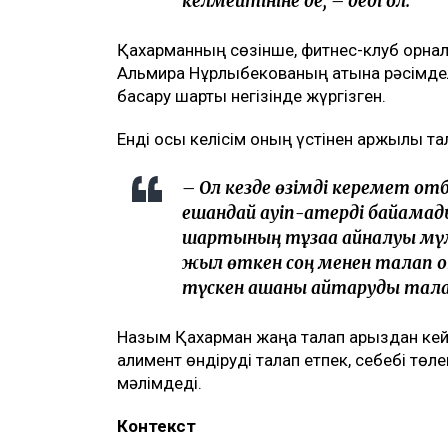
келмейтініне де, – деді ол.
Қахарманның сөзінше, фитнес-клуб орнал
Альмира Нұрлыбекованың атына рәсімделг
басқару шарты негізінде жүргізген.
Енді осы келісім оның үстінен қаржылық та
– Ол кезде өзімді керемет от
ешқандай қауіп-қатерді байқамад
шартының тұзаққа айналуы мүм
жыл өткен соң менен талап қ
түскен ақшаны қайтаруды тала
Назым Қахарман жаңа талап арыздан кейін 
алимент өндіруді талап етпек, себебі төл
мәлімдеді.
Контекст