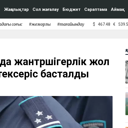
Жаңалықтар
Сол жағалау
Бюджет
Сараптама
Аймақ
адағы соғыс
#жемқорлық
#тағайындау
$
467.48
€
539.
Қ
а жантүршігерлік жол
 тексеріс басталды