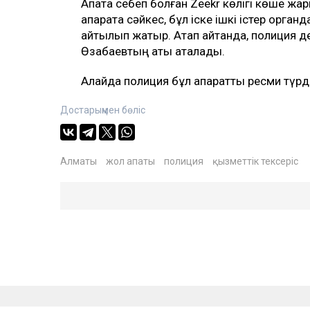
Апатқа себеп болған Zeekr көлігі көше жа
ақпаратқа сәйкес, бұл іске ішкі істер орг
айтылып жатыр. Атап айтқанда, полиция
Өзабаевтың аты аталады.
Алайда полиция бұл ақпаратты ресми түрд
Достарыңмен бөліс
Алматы
жол апаты
полиция
қызметтік тексеріс