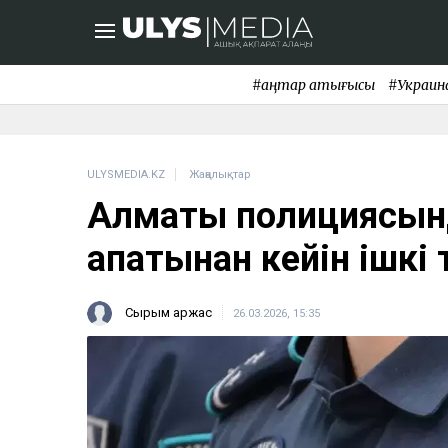
#қаңтар қақтығысы
#Украин
ULYSMEDIA.KZ
Жаңалықтар
Алматы полициясынд
апатынан кейін ішкі
Сырым Қаржас
26.03.2026, 15:35