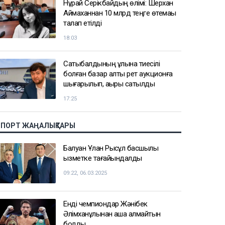
Нұрай Серікбайдың өлімі: Шерхан
Аймаханнан 10 млрд теңге өтемақы
талап етілді
18:03
Сатыбалдының ұлына тиесілі
болған базар алты рет аукционға
шығарылып, ақыры сатылды
17:25
СПОРТ ЖАҢАЛЫҚТАРЫ
Балуан Ұлан Рысқұл басшылық
қызметке тағайындалды
09:22, 06.03.2025
Енді чемпиондар Жәнібек
Әлімханұлынан қаша алмайтын
болды