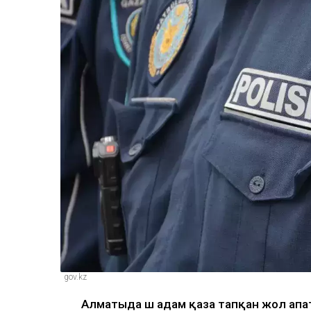
gov.kz
Алматыда үш адам қаза тапқан жол апат