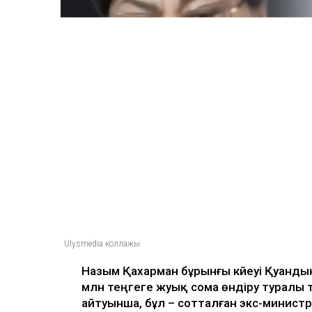
Ulysmedia коллажы
Назым Қахарман бұрынғы күйеуі Қуанды
млн теңгеге жуық сома өндіру туралы 
айтуынша, бұл – сотталған экс-министр