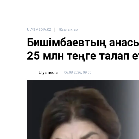
ULYSMEDIA.KZ
Жаңалықтар
Бишімбаевтың анас
25 млн теңге талап е
Ulysmedia
06.08.2026, 09:30