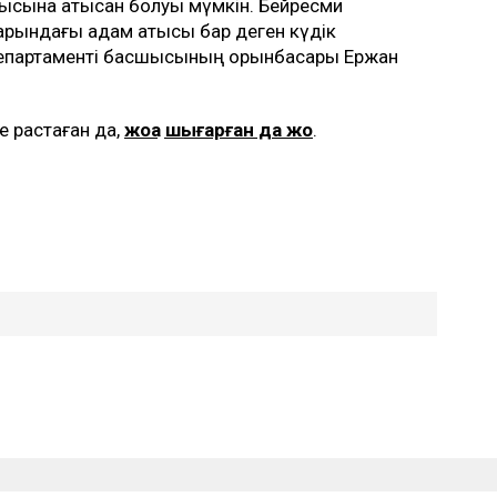
рысына қатысқан болуы мүмкін. Бейресми
андарындағы адам қатысы бар деген күдік
 департаменті басшысының орынбасары Ержан
е растаған да,
жоққа шығарған да жоқ
.