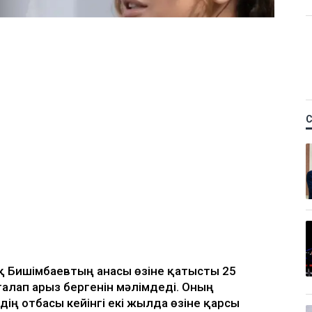
қ Бишімбаевтың анасы өзіне қатысты 25
талап арыз бергенін мәлімдеді. Оның
дің отбасы кейінгі екі жылда өзіне қарсы