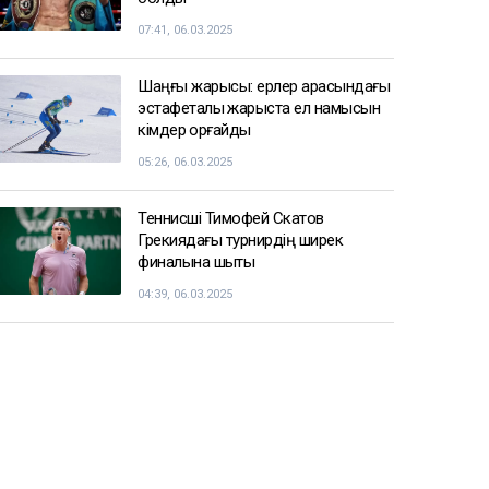
07:41, 06.03.2025
Шаңғы жарысы: ерлер арасындағы
эстафеталық жарыста ел намысын
кімдер қорғайды
05:26, 06.03.2025
Теннисші Тимофей Скатов
Грекиядағы турнирдің ширек
финалына шықты
04:39, 06.03.2025