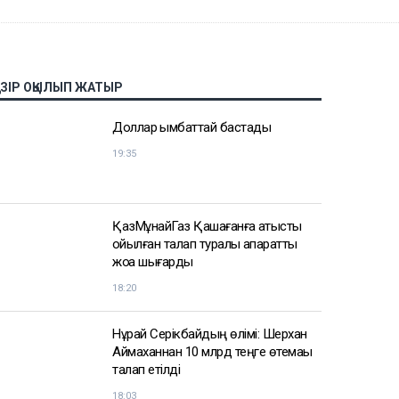
АЗІР ОҚЫЛЫП ЖАТЫР
Доллар қымбаттай бастады
19:35
ҚазМұнайГаз Қашағанға қатысты
қойылған талап туралы ақпаратты
жоққа шығарды
18:20
Нұрай Серікбайдың өлімі: Шерхан
Аймаханнан 10 млрд теңге өтемақы
талап етілді
18:03