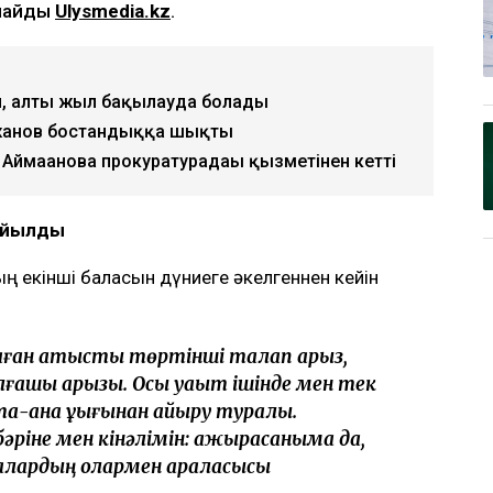
рлайды
Ulysmedia.kz
.
, алты жыл бақылауда болады
жанов бостандыққа шықты
 Аймағанова прокуратурадағы қызметінен кетті
қойылды
 екінші баласын дүниеге әкелгеннен кейін
маған қатысты төртінші талап арыз,
алғашқы арызы. Осы уақыт ішінде мен тек
та-ана құқығынан айыру туралы.
бәріне мен кінәлімін: ажырасқаныма да,
лалардың олармен араласқысы