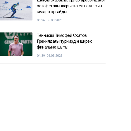
эстафеталық жарыста ел намысын
кімдер қорғайды
05:26, 06.03.2025
Теннисші Тимофей Скатов
Грекиядағы турнирдің ширек
финалына шықты
04:39, 06.03.2025