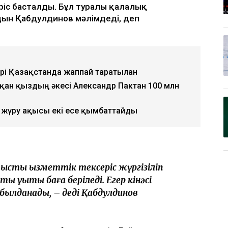
ріс басталды. Бұл туралы қалалық
ын Қабдулдинов мәлімдеді, деп
ері Қазақстанда жаппай таратылған
пқан қыздың әкесі Александр Пактан 100 млн
жүру ақысы екі есе қымбаттайды
тысты қызметтік тексеріс жүргізіліп
құқықтық баға беріледі. Егер кінәсі
қабылданады, – деді Қабдулдинов