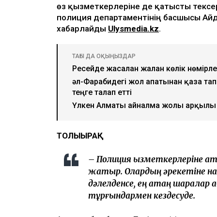
өз қызметкерлеріне де қатысты тексе
полиция департаментінің басшысы Айд
хабарлайды
Ulysmedia.kz
.
ТАҒЫ ДА ОҚЫҢЫЗДАР
Ресейде жасалған жалған көлік нөмірл
әл-Фарабидегі жол апатынан қаза та
теңге талап етті
Үлкен Алматы айналма жолы арқылы 
ТОЛЫҒЫРАҚ
– Полиция қызметкерлеріне қа
жатыр. Олардың әрекетіне нақты 
дәлелденсе, ең қатаң шаралар 
тұрғындармен кездесуде.