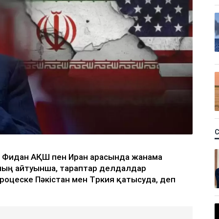
ан Фидан АҚШ пен Иран арасында жанама
Оның айтуынша, тараптар делдалдар
роцеске Пәкістан мен Түркия қатысуда, деп