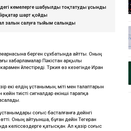
ңіздегі кемелерге шабуылды тоқтатуды ұсынды
бірқатар шарт қойды
бал залын салуға тыйым салынды
леарнасына берген сұхбатында айтты. Оның
дағы хабарламалар Пәкістан арқылы
карамен үйлестіреді. Түркия өз кезегінде Иран
ір екі елдің ұстанымын, үміті мен талаптарын
 кейін тиісті сигналдар екінші тарапқа
жасалады.
ұстанымдары соғыс басталғанға дейінгі
өтті. Оның айтуынша, бұған дейін Тегеран
а келіссөздерге қатысқан. Ал қазір соғыс