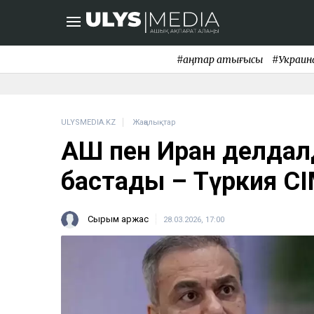
#қаңтар қақтығысы
#Украин
ULYSMEDIA.KZ
Жаңалықтар
АҚШ пен Иран делдал
бастады – Түркия С
Сырым Қаржас
28.03.2026, 17:00