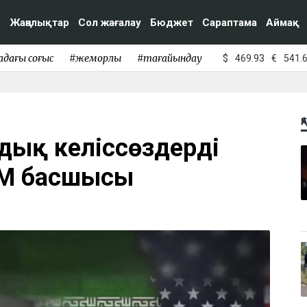
Жаңалықтар
Сол жағалау
Бюджет
Сараптама
Аймақ
адағы соғыс
#жемқорлық
#тағайындау
$
469.93
€
541.
Қ
дық келіссөздерді
ІМ басшысы