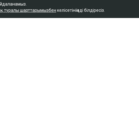
айдаланамыз.
қ туралы шарттарымызбен
келісетініңізді білдіресіз.
Қ
стан мұнайын
керлерге соққы
- Bloomberg