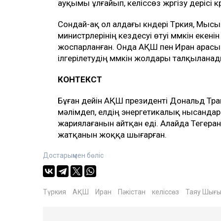
ауқымы ұлғайып, келіссөз жүргізу үдерісі кү
Сондай-ақ ол алдағы күндері Түркия, Мыс
министрлерінің кездесуі өтуі мүмкін екені
жоспарланған. Онда АҚШ пен Иран арас
ілгерілетудің мүмкін жолдары талқыланад
КОНТЕКСТ
Бұған дейін АҚШ президенті Дональд Трам
мәлімдеп, елдің энергетикалық нысандары
жариялағанын айтқан еді. Алайда Тегеран 
жатқанын жоққа шығарған.
Достарыңмен бөліс
Түркия
АҚШ
Иран
Пәкістан
келіссөз
Таяу Шығы