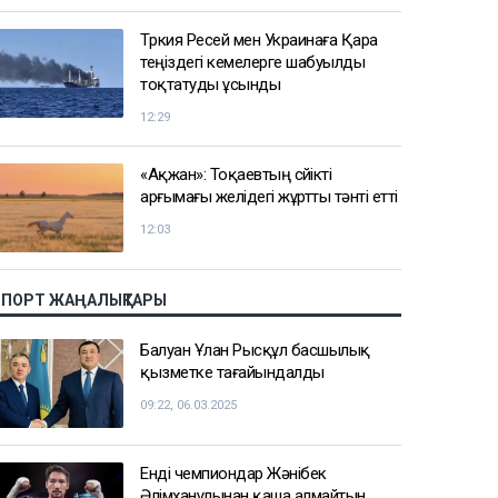
Түркия Ресей мен Украинаға Қара
теңіздегі кемелерге шабуылды
тоқтатуды ұсынды
12:29
«Ақжан»: Тоқаевтың сүйікті
арғымағы желідегі жұртты тәнті етті
12:03
СПОРТ ЖАҢАЛЫҚТАРЫ
Балуан Ұлан Рысқұл басшылық
қызметке тағайындалды
09:22, 06.03.2025
Енді чемпиондар Жәнібек
Әлімханұлынан қаша алмайтын