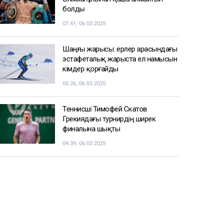
болды
07:41, 06.03.2025
Шаңғы жарысы: ерлер арасындағы
эстафеталық жарыста ел намысын
кімдер қорғайды
05:26, 06.03.2025
Теннисші Тимофей Скатов
Грекиядағы турнирдің ширек
финалына шықты
04:39, 06.03.2025