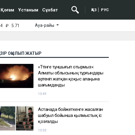
Қоғам
Ұстаным
Сұхбат
ҚАЗ
РУС
Ауа-райы
64
₽
5.71
АЗІР ОҚЫЛЫП ЖАТЫР
«Түтінге тұншығып отырмыз»:
Алматы облысының тұрғындары
өртеніп жатқан қоқыс алаңына
шағымданды
13:49
Астанада бойжеткенге жасалған
шабуыл бойынша қылмыстық іс
қозғалды
13:03