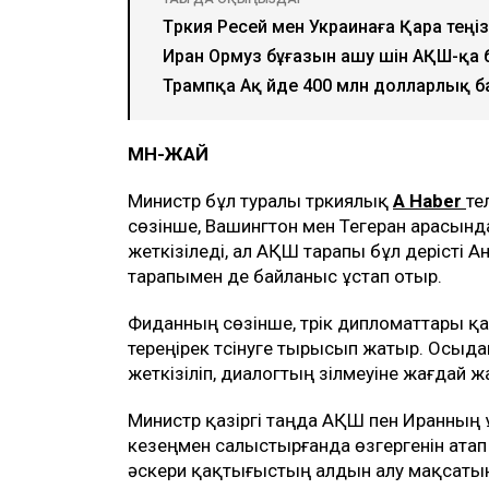
Түркия Ресей мен Украинаға Қара те
Иран Ормуз бұғазын ашу үшін АҚШ-қа 
Трампқа Ақ үйде 400 млн долларлық 
МӘН-ЖАЙ
Министр бұл туралы түркиялық
A Haber
те
сөзінше, Вашингтон мен Тегеран арасын
жеткізіледі, ал АҚШ тарапы бұл үдерісті Ан
тарапымен де байланыс ұстап отыр.
Фиданның сөзінше, түрік дипломаттары қаз
тереңірек түсінуге тырысып жатыр. Осыдан
жеткізіліп, диалогтың үзілмеуіне жағдай 
Министр қазіргі таңда АҚШ пен Иранның 
кезеңмен салыстырғанда өзгергенін атап 
әскери қақтығыстың алдын алу мақсатынд