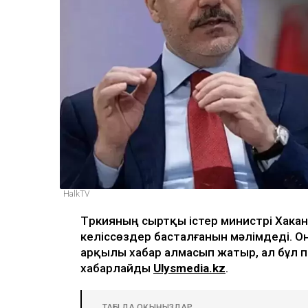
HalkTV
Түркияның сыртқы істер министрі Хак
келіссөздер басталғанын мәлімдеді. 
арқылы хабар алмасып жатыр, ал бұл п
хабарлайды
Ulysmedia.kz
.
ТАҒЫ ДА ОҚЫҢЫЗДАР