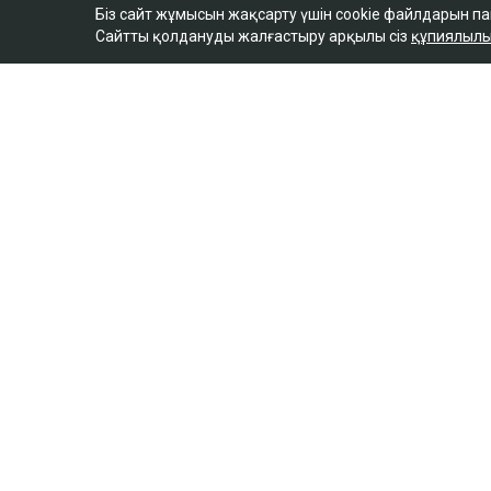
Біз сайт жұмысын жақсарту үшін cookie файлдарын п
Сайтты қолдануды жалғастыру арқылы сіз
құпиялылы
ULYSMEDIA.KZ
Жаңалықтар
АҚШ Украинаны Қазақ
тасымалдайтын тан
жасамауға көндірді 
Ulysmedia
08.08.2026, 11:19