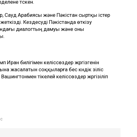
рделене түскен.
ыр, Сауд Арабиясы және Пәкістан сыртқы істер
н жеткізді. Кездесуді Пәкістанда өткізу
ындағы диалогтың дамуы және оны
ы.
п Иран билігімен келіссөздер жүргізгенін
на жасалатын соққыларға бес күндік үзіліс
Вашингтонмен тікелей келіссөздер жүргізіліп
с