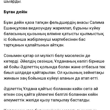
автокредитінің қалған бөлігін толық өтеуге
жұмсалды. Кейін көлік кепілден шығарылып,
оның ата-анасына берілді. Сонымен қатар
Әділет Ұлдананың ата-анасы қыз ұзатуға
несие алғанын еске салды. Сол 20 млн
теңгенің ішінен оның анасына 3,9 млн теңге
аударылған. Әділет 1,1 млн теңге, ал оның
әпкесіне тағы 1,34 млн теңге аударған.
Қырқына дейін апта сайын ас беріп, құдайы
тамақ өткіздік. Бұл ақшаны екі отбасы да
жеке қажетіне жұмсамады. Барлығы
Ұлданаға қатысты шығындарға жұмсалды,
– деп түсіндірді Эльза Ерманова.
Сонымен қатар әлеуметтік желіде марқұмның
отбасы мемлекеттен баспана беруді талап етті деген
ақпарат тарады. Әділет Зейнел мұны жоққа
шығарды.
Бұған дейін