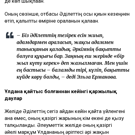
мәртебесінен бас тартпайтынын мәлімдеді.
– Иә, мен осы мәртебеде қаламын. Бұл істі
бастаған соң, соңына дейін жеткізгім келеді.
Барлық жерге өзім барып, осының бәрін өзім
бастадым. Енді соңына дейін жеткізгім
келеді. Қазақта «бастаған істі аяқта» деген
сөз бар ғой. Егер ертең бас тартсам, «Екінші
отбасын құрды, енді бәрінен бас тартып
жатыр» деп айтады. Бұл хейттің тағы бір
толқынына ұласады. Мен ондайды
қаламаймын, – деді ол.
Әділет сұхбатқа анасымен бірге келген. Эльза
Ерманованың айтуынша, келіні қайтыс болғаннан
кейін ұлы бірнеше ай бойы ауыр психологиялық
жағдайды бастан өткерген. Жұмысқа бармай, үйден
де көп шықпаған.
Оның сөзінше, отбасы Әділеттің осы қиын кезеңнен