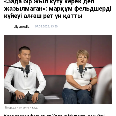
Атырауда су құбырын жаңғыртуға бөлінген
миллиардтаған теңге ұрланған: сот үкім шығарды
09:33
Қазгидромет бірнеше қаланың тұрғындарына
ескерту жасады
09:05
Доллар қымбаттай бастады
кеше, 19:35
ULYSMEDIA.KZ
Жаңалықтар
«Заңда бір жыл күту керек деп
жазылмаған»: марқұм фельдшердің