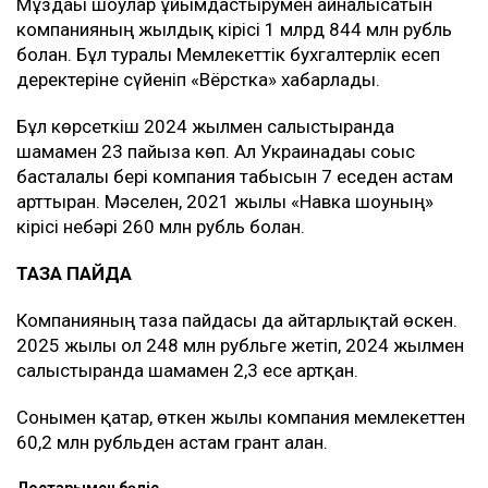
Мұздағы шоулар ұйымдастырумен айналысатын
компанияның жылдық кірісі 1 млрд 844 млн рубль
болған. Бұл туралы Мемлекеттік бухгалтерлік есеп
деректеріне сүйеніп «Вёрстка» хабарлады.
Бұл көрсеткіш 2024 жылмен салыстырғанда
шамамен 23 пайызға көп. Ал Украинадағы соғыс
басталғалы бері компания табысын 7 еседен астам
арттырған. Мәселен, 2021 жылы «Навка шоуның»
кірісі небәрі 260 млн рубль болған.
ТАЗА ПАЙДА
Компанияның таза пайдасы да айтарлықтай өскен.
2025 жылы ол 248 млн рубльге жетіп, 2024 жылмен
салыстырғанда шамамен 2,3 есе артқан.
Сонымен қатар, өткен жылы компания мемлекеттен
60,2 млн рубльден астам грант алған.