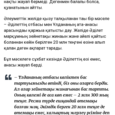
болғаны туралы қауесет те айтылды.
– Біз сәуірдің соңында, мамыр айында араласа
бастадық. Ол да жұмыс істейтін. Жұрттың
бәрі «Ұлдананың құрбысы еді» деп жазып
жатыр. Бірақ ол Ұлдананың құрбысы болған
жоқ. Екі жыл бойы бірге жұмыс істегенімен,
олар бір-ақ рет бірге бір ауысымға шыққан.
Бір ұйымда жұмыс істеді, бірақ құрбы
ретінде бірге қыдырып, араласқан емес. Біз
сәуір айынан бастап араласа бастадық.
Сөйтіп, бәрі осылай өрбіді... Қазір жадырап
жүргенім – анамның, Алланың және оның
арқасы. Ол маған жаңа өмір сыйлады, – деді
Әділет.
Ол қазіргі әйелінің жүкті болғаны туралы сұраққа
нақты жауап бермеді. Дегенмен балалы болса,
қуанатынын айтты.