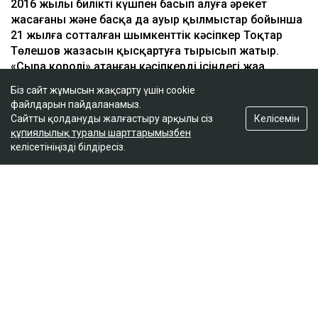
ҚАЗІР ОҚЫЛЫП ЖАТЫР
Біз сайт жұмысын жақсарту үшін cookie
TikTok-тағы тікелей эфирде балағат сөз айтқан
файлдарын пайдаланамыз.
ер адам қамауға алынды
Келісемін
Сайтты қолдануды жалғастыру арқылы сіз
10:06
құпиялылық туралы шарттарымызбен
келісетініңізді білдіресіз.
Атырауда су құбырын жаңғыртуға бөлінген
миллиардтаған теңге ұрланған: сот үкім шығарды
09:33
Қазгидромет бірнеше қаланың тұрғындарына
ескерту жасады
09:05