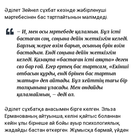
талап еткеніне қатысты алғаш рет пікір білдірді.
Қоғамда қызу талқыланған жағдайға қарамастан,
ол істі соңына дейін жеткізетінін айтты, деп
хабарлайды
Ulysmedia.kz
.
ТАҒЫ ДА ОҚЫҢЫЗДАР
«Жедел жәрдем мен өрт сөндірушілер кіре алмайды»:
Астана тұрғындары құрылысқа наразы
Астанада жолаушы мінген ұшқышсыз әуе кемесі алғаш
рет сынақтан өтті
"Шал, кет!" ұранының авторы Ермек Нарымбай 2,5
жылға сотталды
«Жәбірленуші мәртебесінен бас тартпаймын»
Әділет Зейнел сұхбат кезінде жәбірленуші