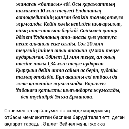
Әлеуметтік желіде қызу талқыланған тағы бір мәселе
– Әділеттің отбасы мен Ұлдананың ата-анасы
арасындағы қаржыға қатысты дау. Желіде Әділет
марқұмның зейнетақы жинағын және әйелі қайтыс
болғаннан кейін берілген 20 млн теңгені өзіне алып
қалған деген ақпарат тарады.
Бұл мәселеге сұхбат кезінде Әділеттің өзі емес,
анасы жауап берді.
– Ұлдананың отбасы көліктен бас
тартуымызды өтінді, біз оны оларға бердік.
Ал олар зейнетақы жинағынан бас тартты.
Оның көлемі де аса көп емес – 2 млн 300 мың
теңге. Ресми түрде ешқандай өтемақы
болған жоқ. Әкімдік берген 20 млн теңге де
өтемақы емес, халықтың жерлеу рәсіміне деп
жинаған «батасы» еді. Осы қаражаттың
шамамен 10 млн теңгесі Ұлдананың