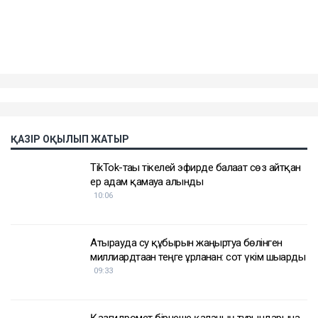
жаңа некеге тұруға асыққанын айтып, марқұмның
ата-анасының ұстанымын қолдады.
Еске салайық, 23 жастағы фельдшер Ұлдана
Мырзуан 2025 жылдың қарашасында Астанада
қызметтік міндетін атқарып жүрген кезінде үстіне
кондиционер құлап, қаза тапқан. Оның өліміне
қатысты қылмыстық іс тергеліп жатыр.
Достарыңмен бөліс
өтемақы
астана
фельдшер