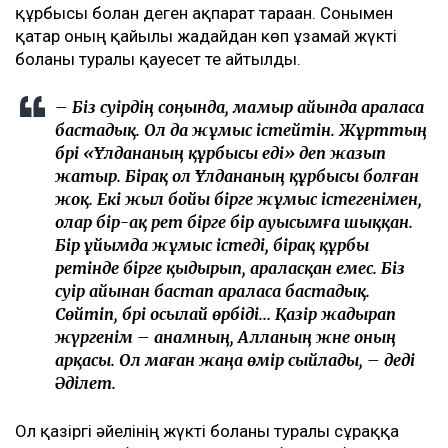
өтіп, қалыпты өміріне оралғанын қалаған.
– Біз Әділеттің тезірек есін жиып,
адамдармен араласып, жақсы адаммен
танысқанын қаладық. Әркімнің бақытты
болуға құқығы бар. Заңның еш жерінде «бір
жыл күту керек» деп жазылмаған. Мен үшін
ең бастысы – баламды тірі, күліп, бақытты
күйде көру болды, – деді Эльза Ерманова.
Ұлдана қайтыс болғаннан кейінгі қаржылық
даулар
Желіде Әділеттің сегіз айдан кейін қайта үйленгені
ғана емес, оның қазіргі жарының кім екені де қызу
талқыланды. Әлеуметтік желіде оның қазіргі
әйелі марқұм Ұлдананың әріптесі әрі жақын
құрбысы болған деген ақпарат тараған. Сонымен
қатар оның қайғылы жағдайдан көп ұзамай жүкті