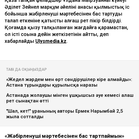
күйеуі алғаш рет үн қатты
Ulysmedia
07.08.2026, 13:50
Видеодан алынған кадр
Қаза тапқан фельдшер Ұлдана Мырзуанның күйеуі
Әділет Зейнел марқұм әйелінің анасы қылмыстық іс
бойынша жәбірленуші мәртебесінен бас тартуды