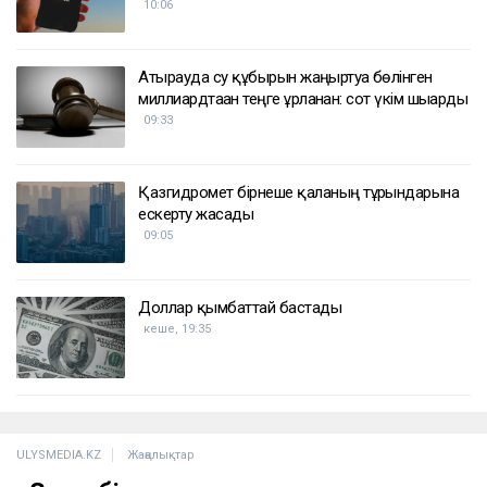
ҚАЗІР ОҚЫЛЫП ЖАТЫР
TikTok-тағы тікелей эфирде балағат сөз айтқан
ер адам қамауға алынды
10:06