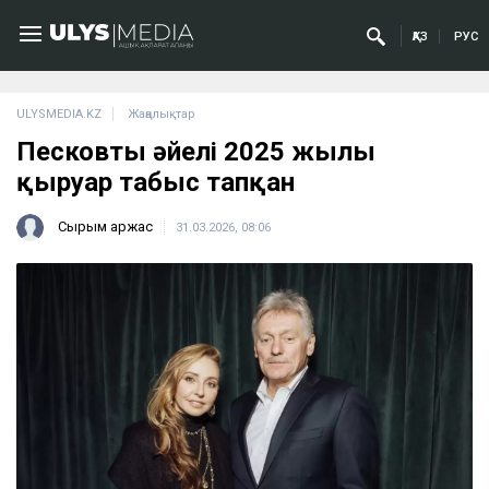
ҚАЗ
РУС
ULYSMEDIA.KZ
Жаңалықтар
Песковтың әйелі 2025 жылы
қыруар табыс тапқан
Сырым Қаржас
31.03.2026, 08:06