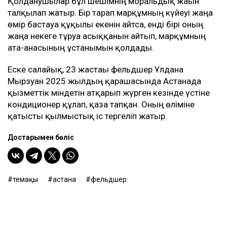
Бұған дейін қаза тапқан фельдшердің анасы Сәлима
Ешанқұлова видеоүндеу жариялап, бұрынғы күйеу
баласының қызының өліміне қатысты қылмыстық
іс бойынша жәбірленуші мәртебесінен бас
тартқанын қалайтынын айтқан.
Сонымен қатар ол мүлікті бөлу мәселесін де
көтерді. Әйелдің сөзінше, Ұлдананың көлігі бірнеше
ай бойы Әділеттің қолында болған және отбасыға тек
биыл шілдеде қайтарылған. Ол қызының зейнетақы
жинағын заң бойынша күйеуі алғанын да атап өтті.
Әділеттің Ұлдана қайтыс болғаннан кейін сегіз ай
өткен соң қайта үйленгені белгілі болғаннан кейін
әлеуметтік желіде қызу талқылау басталды.
Қолданушылар бұл шешімнің моральдық жағын
талқылап жатыр. Бір тарап марқұмның күйеуі жаңа
өмір бастауға құқылы екенін айтса, енді бірі оның