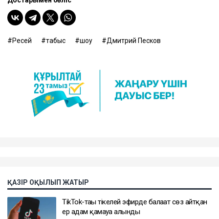
Достарыңмен бөліс
Ресей
табыс
шоу
Дмитрий Песков