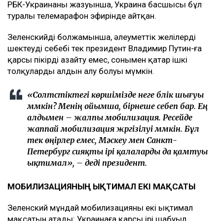
РБК-Украинаның жазуынша, Украина басшысы бұл
туралы телемарафон эфирінде айтқан.
Зеленскийдің болжамынша, әлеуметтік желілерді
шектеудің себебі тек президент Владимир Путин-ға
қарсы пікірді азайту емес, сонымен қатар ішкі
толқулардың алдын алу болуы мүмкін.
«Солтүстіктегі көршімізде неге бүлік шығуы
мүмкін? Менің ойымша, бірнеше себеп бар. Ең
алдымен – жалпы мобилизация. Ресейде
жаппай мобилизация жүргізілуі мүмкін. Бұл
тек өңірлер емес, Мәскеу мен Санкт-
Петербург сияқты ірі қалаларды да қамтуы
ықтимал», – деді президент.
МОБИЛИЗАЦИЯНЫҢ ЫҚТИМАЛ ЕКІ МАҚСАТЫ
Зеленский мұндай мобилизацияның екі ықтимал
мақсатын атады: Украинаға қарсы ірі шабуыл