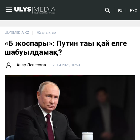
ҚАЗ
РУС
ULYSMEDIA.KZ
Жаңалықтар
«Б жоспары»: Путин тағы қай елге
шабуылдамақ?
Анар Лепесова
20.04.2026, 10:53