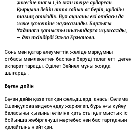
әпкесіне тағы 1,34 млн теңге аударған.
Қырқына дейін апта сайын ас беріп, құдайы
тамақ өткіздік. Бұл ақшаны екі отбасы да
жеке қажетіне жұмсамады. Барлығы
Ұлданаға қатысты шығындарға жұмсалды,
– деп түсіндірді Эльза Ерманова.
Сонымен қатар әлеуметтік желіде марқұмның
отбасы мемлекеттен баспана беруді талап етті деген
ақпарат тарады. Әділет Зейнел мұны жоққа
шығарды.
Бұған дейін
Бұған дейін қаза тапқан фельдшердің анасы Сәлима
Ешанқұлова видеоүндеу жариялап, бұрынғы күйеу
баласының қызының өліміне қатысты қылмыстық іс
бойынша жәбірленуші мәртебесінен бас тартқанын
қалайтынын айтқан.