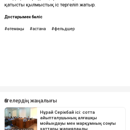
қатысты қылмыстық іс тергеліп жатыр.
Достарыңмен бөліс
өтемақы
астана
фельдшер