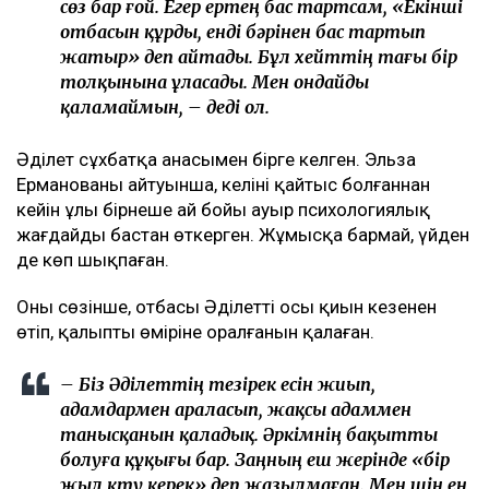
сөз бар ғой. Егер ертең бас тартсам, «Екінші
отбасын құрды, енді бәрінен бас тартып
жатыр» деп айтады. Бұл хейттің тағы бір
толқынына ұласады. Мен ондайды
қаламаймын, – деді ол.
Әділет сұхбатқа анасымен бірге келген. Эльза
Ерманованың айтуынша, келіні қайтыс болғаннан
кейін ұлы бірнеше ай бойы ауыр психологиялық
жағдайды бастан өткерген. Жұмысқа бармай, үйден
де көп шықпаған.
Оның сөзінше, отбасы Әділеттің осы қиын кезеңнен
өтіп, қалыпты өміріне оралғанын қалаған.
– Біз Әділеттің тезірек есін жиып,
адамдармен араласып, жақсы адаммен
танысқанын қаладық. Әркімнің бақытты
болуға құқығы бар. Заңның еш жерінде «бір
жыл күту керек» деп жазылмаған. Мен үшін ең