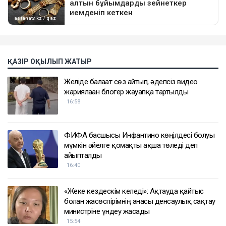
ҚАЗІР ОҚЫЛЫП ЖАТЫР
Желіде балағат сөз айтып, әдепсіз видео
жариялаған блогер жауапқа тартылды
16:58
ФИФА басшысы Инфантино көңілдесі болуы
мүмкін әйелге қомақты ақша төледі деп
айыпталды
16:40
«Жеке кездескім келеді»: Ақтауда қайтыс
болған жасөспірімнің анасы денсаулық сақтау
министріне үндеу жасады
15:54