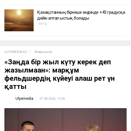
Қазақстанның бірнеше өңірінде +43 градусқа
дейін аптап ыстық болады
15:12
ULYSMEDIA.KZ
Жаңалықтар
«Заңда бір жыл күту керек деп
жазылмаған»: марқұм
фельдшердің күйеуі алғаш рет үн
қатты
Ulysmedia
07.08.2026, 13:50