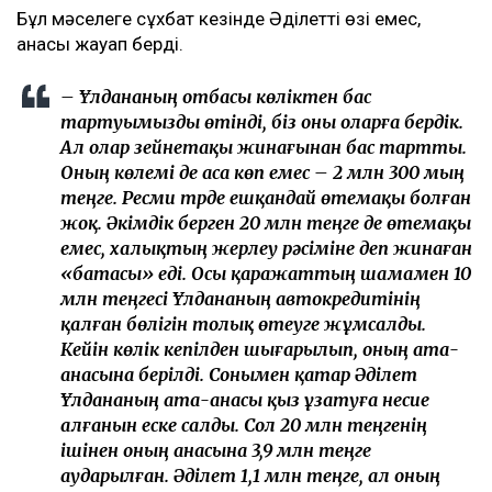
Бұл мәселеге сұхбат кезінде Әділеттің өзі емес,
анасы жауап берді.
– Ұлдананың отбасы көліктен бас
тартуымызды өтінді, біз оны оларға бердік.
Ал олар зейнетақы жинағынан бас тартты.
Оның көлемі де аса көп емес – 2 млн 300 мың
теңге. Ресми түрде ешқандай өтемақы болған
жоқ. Әкімдік берген 20 млн теңге де өтемақы
емес, халықтың жерлеу рәсіміне деп жинаған
«батасы» еді. Осы қаражаттың шамамен 10
млн теңгесі Ұлдананың автокредитінің
қалған бөлігін толық өтеуге жұмсалды.
Кейін көлік кепілден шығарылып, оның ата-
анасына берілді. Сонымен қатар Әділет
Ұлдананың ата-анасы қыз ұзатуға несие
алғанын еске салды. Сол 20 млн теңгенің
ішінен оның анасына 3,9 млн теңге
аударылған. Әділет 1,1 млн теңге, ал оның