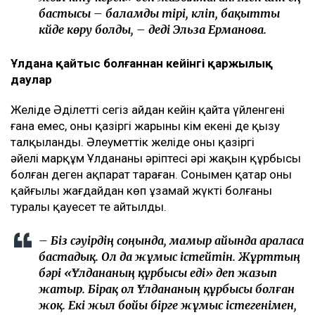
бастысы – баламды тірі, күліп, бақытты
күйде көру болды, – деді Эльза Ерманова.
Ұлдана қайтыс болғаннан кейінгі қаржылық
даулар
Желіде Әділеттің сегіз айдан кейін қайта үйленгені
ғана емес, оның қазіргі жарының кім екені де қызу
талқыланды. Әлеуметтік желіде оның қазіргі
әйелі марқұм Ұлдананың әріптесі әрі жақын құрбысы
болған деген ақпарат тараған. Сонымен қатар оның
қайғылы жағдайдан көп ұзамай жүкті болғаны
туралы қауесет те айтылды.
– Біз сәуірдің соңында, мамыр айында араласа
бастадық. Ол да жұмыс істейтін. Жұрттың
бәрі «Ұлдананың құрбысы еді» деп жазып
жатыр. Бірақ ол Ұлдананың құрбысы болған
жоқ. Екі жыл бойы бірге жұмыс істегенімен,