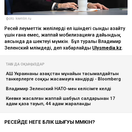
фото: kremlin.ru
Ресей әлеуметтік желілерді ел ішіндегі сынды азайту
үшін ғана емес, жаппай мобилизацияға дайындық
аясында да шектеуі мүмкін. Бұл туралы Владимир
Зеленский мәлімдеді, деп хабарлайды
Ulysmedia.kz
.
ТАҒЫ ДА ОҚЫҢЫЗДАР
АҚШ Украинаны Қазақстан мұнайын тасымалдайтын
танкерлерге соққы жасамауға көндірді - Bloomberg
Владимир Зеленский НАТО-мен келісімге келді
Киевке жасалған жаппай шабуыл салдарынан 17
адам қаза тауып, 44 адам жараланды
РЕСЕЙДЕ НЕГЕ БҮЛІК ШЫҒУЫ МҮМКІН?