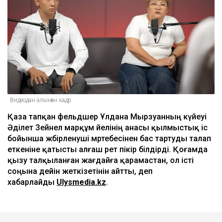
Видеодан алынған кадр
Қаза тапқан фельдшер Ұлдана Мырзуанның күйеуі
Әділет Зейнел марқұм әйелінің анасы қылмыстық іс
бойынша жәбірленуші мәртебесінен бас тартуды талап
еткеніне қатысты алғаш рет пікір білдірді. Қоғамда
қызу талқыланған жағдайға қарамастан, ол істі
соңына дейін жеткізетінін айтты, деп
хабарлайды
Ulysmedia.kz
.