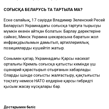
СОҒЫСҚА БЕЛАРУСЬ ТА ТАРТЫЛА МА?
Еске салайық, 17 сәуірде Владимир Зеленский Ресей
Беларусьті Украинадағы соғысқа тартуға тырысуы
мүмкін екенін айтқан болатын. Барлау деректеріне
сәйкес, Минск Украина шекарасына баратын жол
инфрақұрылымын дамытып, артиллериялық
позицияларды күшейтіп жатыр.
Сонымен қатар, Украинадағы Қарсы насихат
орталығы Кремль соғысқа қатысты кемінде үш
сценарий қарастырып отырғанын хабарлады.
Олардың ішінде соғысты жалғастыру, қақтығысты
тоқтату немесе НАТО елдеріне қарсы гибридті
қысым жасау нұсқалары бар.
Достарыңмен бөліс