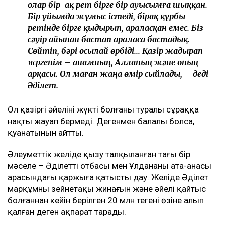
олар бір-ақ рет бірге бір ауысымға шыққан.
Бір ұйымда жұмыс істеді, бірақ құрбы
ретінде бірге қыдырып, араласқан емес. Біз
сәуір айынан бастап араласа бастадық.
Сөйтіп, бәрі осылай өрбіді... Қазір жадырап
жүргенім – анамның, Алланың және оның
арқасы. Ол маған жаңа өмір сыйлады, – деді
Әділет.
Ол қазіргі әйелінің жүкті болғаны туралы сұраққа
нақты жауап бермеді. Дегенмен балалы болса,
қуанатынын айтты.
Әлеуметтік желіде қызу талқыланған тағы бір
мәселе – Әділеттің отбасы мен Ұлдананың ата-анасы
арасындағы қаржыға қатысты дау. Желіде Әділет
марқұмның зейнетақы жинағын және әйелі қайтыс
болғаннан кейін берілген 20 млн теңгені өзіне алып
қалған деген ақпарат тарады.