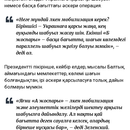
немесе басқа бағыттағы әскери операция.
«Неге мұндай үлкен мобилизация керек?
Біріншісі – Украинаға қарсы жаңа, кең
ауқымды шабуыл жасау үшін. Екінші «Б
жоспары» – басқа бағытта, шағын көлемдегі
параллель шабуыл жүргізу болуы мүмкін», –
деді ол.
Президенттің пікірінше, кейбір елдер, мысалы Балтық
аймағындағы мемлекеттер, көлемі шағын
болғандықтан, ірі әскери қарсыласуға толық дайын
болмауы мүмкін.
«Яғни «А жоспары» – үлкен мобилизация
және әлеуметтік желілерді шектеу арқылы
шабуылға дайындалу. Ал нақты қай
бағытта деген сауалға келсек, олардың
бірнеше нұсқасы бар», – деді Зеленский.