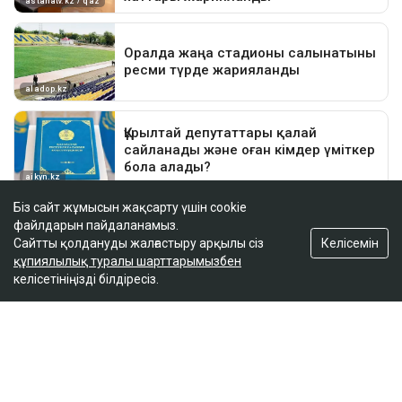
Біз сайт жұмысын жақсарту үшін cookie
файлдарын пайдаланамыз.
Келісемін
Сайтты қолдануды жалғастыру арқылы сіз
құпиялылық туралы шарттарымызбен
келісетініңізді білдіресіз.