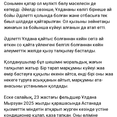
Сонымен қатар ол мүлікті бөлу мәселесін де
көтерді. Әйелдің сөзінше, Ұлдананың көлігі бірнеше ай
бойы Әділеттің қолында болған және отбасыға тек
биыл шілдеде қайтарылған. Ол қызының зейнетақы
жинағын заң бойынша күйеуі алғанын да атап өтті.
Әділеттің Ұлдана қайтыс болғаннан кейін сегіз ай
өткен соң қайта үйленгені белгілі болғаннан кейін
әлеуметтік желіде қызу талқылау басталды.
Қолданушылар бұл шешімнің моральдық жағын
талқылап жатыр. Бір тарап марқұмның күйеуі жаңа
өмір бастауға құқылы екенін айтса, енді бірі оның жаңа
некеге тұруға асыққанын айтып, марқұмның ата-
анасының ұстанымын қолдады.
Еске салайық, 23 жастағы фельдшер Ұлдана
Мырзуан 2025 жылдың қарашасында Астанада
қызметтік міндетін атқарып жүрген кезінде үстіне
кондиционер құлап, қаза тапқан. Оның өліміне