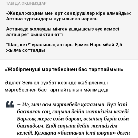
ТАҒЫ ДА ОҚЫҢЫЗДАР
«Жедел жәрдем мен өрт сөндірушілер кіре алмайды»:
Астана тұрғындары құрылысқа наразы
Астанада жолаушы мінген ұшқышсыз әуе кемесі
алғаш рет сынақтан өтті
"Шал, кет!" ұранының авторы Ермек Нарымбай 2,5
жылға сотталды
«Жәбірленуші мәртебесінен бас тартпаймын»
Әділет Зейнел сұхбат кезінде жәбірленуші
мәртебесінен бас тартпайтынын мәлімдеді.
– Иә, мен осы мәртебеде қаламын. Бұл істі
бастаған соң, соңына дейін жеткізгім келеді.
Барлық жерге өзім барып, осының бәрін өзім
бастадым. Енді соңына дейін жеткізгім
келеді. Қазақта «бастаған істі аяқта» деген