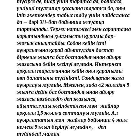
түсірсе де, пиар үшін таратса да, болмаса,
үшінші тұлғалар қасақана таратса да, оны
іліп әкеткендер табыс табу үшін пайдаланса
да – бәрі 311-бап бойынша жауапқа
тартылады. Тергеу нәтижесі мен сараптама
қорытындысы қылмыстың құрамы бар-
жоғын анықтайды. Содан кейін істің
ауырлығына қарай айыппұлдан бастап
бірнеше жылға бас бостандығынан айыру
жазасына дейін кесілуі мүмкін. Интернет
арқылы таралғаннан кейін оның қаралымы
көп болатыны түсінікті. Сондықтан жаза
ауырлауы мүмкін. Мәселен, заңда «2 жылдан 5
жылға дейін бас бостандығынан айыру
жазасы көзделеді» деп жазылса,
айыпталушы жеңілдетілген мән-жайлар
арқылы 1,5 жылға сотталуы мүмкін. Ал
ауырлататын мән-жайлар бойынша 4 жыл
немесе 5 жыл берілуі мүмкін», - деп
түйіндеді маман