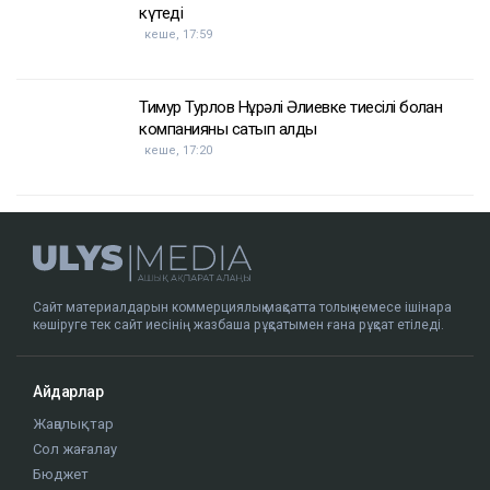
ҚАЗІР ОҚЫЛЫП ЖАТЫР
Доллар бағамы үш күн қатарынан төмендеді
кеше, 18:52
Қайсар Қамза жеті жылға сотталуы мүмкін -
Бас прокуратура
кеше, 18:10
Қазақстанда кімдер 2,4 млн теңге жалақы
күтеді
кеше, 17:59
Тимур Турлов Нұрәлі Әлиевке тиесілі болған
компанияны сатып алды
кеше, 17:20