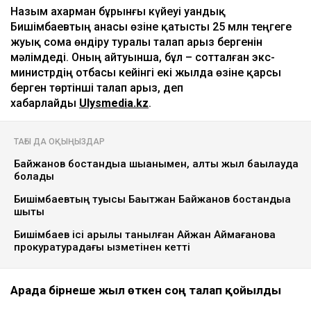
Ulysmedia коллажы
Назым Қахарман бұрынғы күйеуі Қуандық
Бишімбаевтың анасы өзіне қатысты 25 млн теңгеге
жуық сома өндіру туралы талап арыз бергенін
мәлімдеді. Оның айтуынша, бұл – сотталған экс-
министрдің отбасы кейінгі екі жылда өзіне қарсы
берген төртінші талап арыз, деп
хабарлайды
Ulysmedia.kz
.