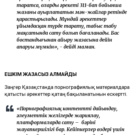
таратса, олардың әрекеті 311-бап бойынша
жазаны ауырлататын мән-жайлар ретінде
қарастырылады. Мұндай әрекеттер
ұйымдасқан түрде тарату, табыс табу
мақсатында сату болып бағаланады. Бас
бостандығынан айыру жазасына дейін
апаруы мүмкін», - дейді маман.
ЕШКІМ ЖАЗАСЫЗ ҚАЛМАЙДЫ
Заңгер Қазақстанда порнографиялық материалдарға
қатысты әрекеттер қатаң бақыланатынын ескертті.
«Порнографиялық контентті дайындау,
әлеуметтік желілерде жариялау,
платформаларда сату – бәрінің
жауапкершілігі бар. Кейіпкерлер өздері үшін