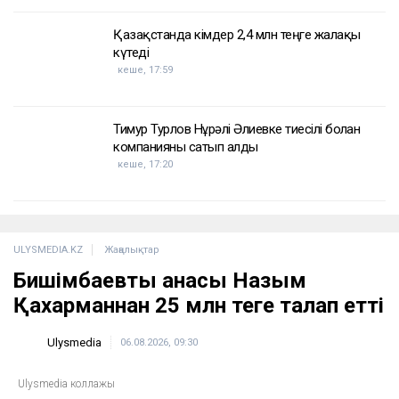
Қазақстанда кімдер 2,4 млн теңге жалақы
күтеді
кеше, 17:59
Тимур Турлов Нұрәлі Әлиевке тиесілі болған
компанияны сатып алды
кеше, 17:20
ULYSMEDIA.KZ
Жаңалықтар
Бишімбаевтың анасы Назым
Қахарманнан 25 млн теңге талап етті
Ulysmedia
06.08.2026, 09:30