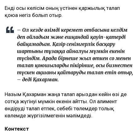
тек бір талап арыз бердім. Ол – ата-ана
құқығынан айыру туралы. Меніңше, олардың
түсінігінде бәріне мен кінәлімін:
ажырасқаныма да, өз пікірімді айтқаныма да,
балалардың олармен араласқысы
келмейтініне де, – деді ол.
Қахарманның сөзінше, фитнес-клуб орналасқан
ғимарат Қуандық Бишімбаевтың анасы Альмира
Нұрлыбекованың атына рәсімделген. Ал Қахарман
бизнесті сенімгерлік басқару шарты негізінде
жүргізген.
Енді осы келісім оның үстінен қаржылық талап
қоюға негіз болып отыр.
– Ол кезде өзімді керемет отбасына келдім
деп ойладым және ешқандай қауіп-қатерді
байқамадым. Қазір сенімгерлік басқару