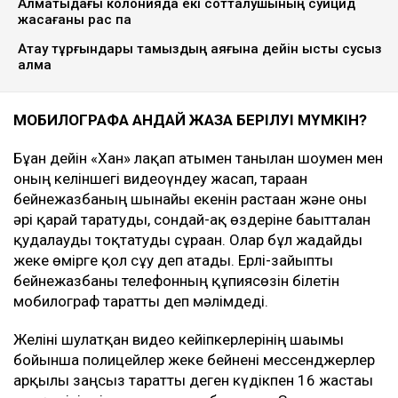
Алматыдағы колонияда екі сотталушының суицид
жасағаны рас па
Ақтау тұрғындары тамыздың аяғына дейін ыстық сусыз
қалмақ
МОБИЛОГРАФҚА ҚАНДАЙ ЖАЗА БЕРІЛУІ МҮМКІН?
Бұған дейін «Хан» лақап атымен танылған шоумен мен
оның келіншегі видеоүндеу жасап, тараған
бейнежазбаның шынайы екенін растаған және оны
әрі қарай таратуды, сондай-ақ өздеріне бағытталған
қудалауды тоқтатуды сұраған. Олар бұл жағдайды
жеке өмірге қол сұғу деп атады. Ерлі-зайыпты
бейнежазбаны телефонның құпиясөзін білетін
мобилограф таратты деп мәлімдеді.
Желіні шулатқан видео кейіпкерлерінің шағымы
бойынша полицейлер жеке бейнені мессенджерлер
арқылы заңсыз таратты деген күдікпен 16 жастағы