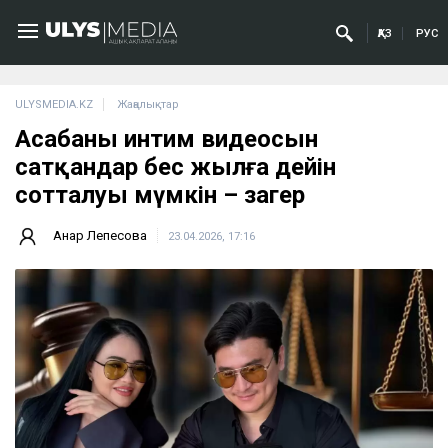
ҚАЗ
РУС
ULYSMEDIA.KZ
Жаңалықтар
Асабаның интим видеосын
сатқандар бес жылға дейін
сотталуы мүмкін – заңгер
Анар Лепесова
23.04.2026, 17:16