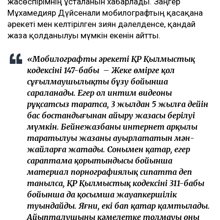
жасөспірімнің ұсталғанын хабарлады. Заңгер
Мұхамедияр Дүйсенғали мобилографтың қасақана
әрекеті мен келтірілген зиян дәлелденсе, қандай
жаза қолданылуы мүмкін екенін айтты.
«Мобилографтың әрекеті ҚР Қылмыстық
кодексінің 147-бабы – Жеке өмірге қол
сұғылмаушылықты бұзу бойынша
сараланады. Егер ол интим видеоны
рұқсатсыз таратса, 3 жылдан 5 жылға дейін
бас бостандығынан айыру жазасы берілуі
мүмкін. Бейнежазбаның интернет арқылы
таратылуы жазаны ауырлататын мән-
жайларға жатады. Сонымен қатар, егер
сараптама қорытындысы бойынша
материал порнографиялық сипатта деп
танылса, ҚР Қылмыстық кодексінің 311-бабы
бойынша да қосымша жауапкершілік
туындайды. Яғни, екі бап қатар қамтылады.
Айыпталушының кәмелетке толмауы оны