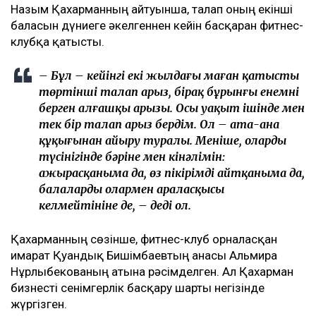
ТАҒЫ ДА ОҚЫҢЫЗДАР
Байжанов бостандыққа шыққанымен, алты жыл бақылауда
болады
Бишімбаевтың туысы Бақытжан Байжанов бостандыққа
шықты
Бишімбаев ісі арқылы танылған Айжан Аймағанова
прокуратурадағы қызметінен кетті
Арада бірнеше жыл өткен соң талап қойылды
Назым Қахарманның айтуынша, талап оның екінші
баласын дүниеге әкелгеннен кейін басқарған фитнес-
клубқа қатысты.
– Бұл – кейінгі екі жылдағы маған қатысты
төртінші талап арыз, бірақ бұрынғы енемнің
берген алғашқы арызы. Осы уақыт ішінде мен