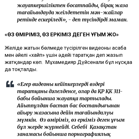
жауапкершіліктен босатпайды, бірақ жаза
тағайындауда жеңілдететін мән-жайлар
ретінде ескеріледі», - деп түсіндірді маман.
«ӨЗ ӨМІРІМІЗ, ӨЗ ЕРКІМІЗ ДЕГЕН ҰҒЫМ ЖОҚ»
Желіде жатын бөлмеде түсірілген видеоны асаба
мен әйелі «хайп» үшін әдейі таратқан деп жазып
жатқандар көп. Мұхамедияр Дүйсенғали бұл нұсқаға
да тоқталды.
«Егер видеоны кейіпкерлердің өздері
таратқаны дәлелденсе, олар да ҚР ҚК 311-
бабы бойынша жауапқа тартылады.
Айыппұлдан бастап бас бостандығынан
айыру жазасына дейін тағайындалуы
мүмкін. Өз өміріміз, өз еркіміз деген ұғым
бұл жерде жүрмейді. Себебі Қазақстан
заңнамасы бойынша порнографиялық