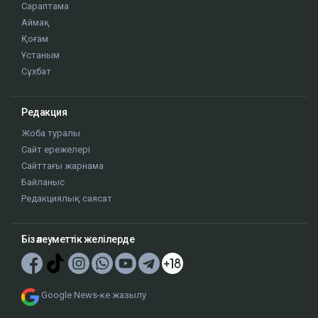
Сайт материалдарын коммерциялық мақсатта толық немесе ішінара
көшіруге тек сайт иесінің жазбаша рұқсатымен ғана рұқсат етіледі.
Айдарлар
Жаңалықтар
Сол жағалау
Бюджет
Сараптама
Аймақ
Қоғам
Ұстаным
Сұхбат