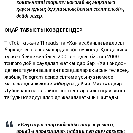
контентті тарату қоғамдық моральға
қарсы құқық бұзушылық болып есептеледі», -
дейді заңгер.
ОҢАЙ ТАБЫСТЫ КӨЗДЕГЕНДЕР
TikTok-та және Threads-та «Хан асабаның видеосы
бар» деген жарнамалардан көз сүрінеді. Қолдарына
түскен бейнежазбаны 200 теңгеден бастап 2000
теңгеге дейін саудалап жатқандар бар. «Хан видео»
деген атаумен ашылған парақшалар ақысын төлесең,
жабық Telegram-арнаға сілтеме ұсынуға немесе
материалды жекеңе жіберуге дайын. Мұхамедияр
Дүйсенғали заңға қайшы контент арқылы оңай ақша
табуды көздеушілер де жазаланатынын айтады.
«Егер тұлғалар видеоны сатуға ұсынса,
арнайы парақшалар, пабликтер ашу арқылы