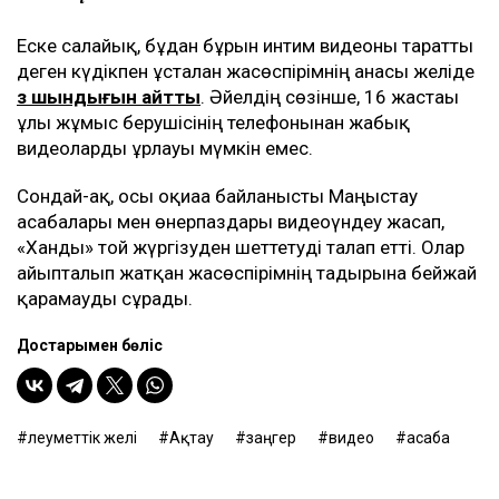
Еске салайық, бұдан бұрын интим видеоны таратты
деген күдікпен ұсталған жасөспірімнің анасы желіде
өз шындығын айтты
. Әйелдің сөзінше, 16 жастағы
ұлы жұмыс берушісінің телефонынан жабық
видеоларды ұрлауы мүмкін емес.
Сондай-ақ, осы оқиғаға байланысты Маңғыстау
асабалары мен өнерпаздары видеоүндеу жасап,
«Ханды» той жүргізуден шеттетуді талап етті. Олар
айыпталып жатқан жасөспірімнің тағдырына бейжай
қарамауды сұрады.
Достарыңмен бөліс
әлеуметтік желі
Ақтау
заңгер
видео
асаба