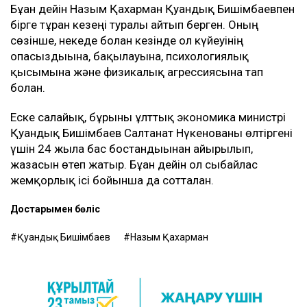
шартының тұзаққа айналуы мүмкін екенін
түсіндім. Арада бірнеше жыл өткен соң менен
талап қоюшылардың пікірінше, осы бизнестен
түскен ақшаны қайтаруды талап етіп отыр,
– деді Қахарман.
Назым Қахарман жаңа талап арыздан кейін өзі де
сотқа жүгінуі мүмкін екенін айтты. Ол алимент
өндіруді талап етпек, себебі төлемдер толық
көлемде жүргізілмегенін мәлімдеді.
Контекст
Бұған дейін Назым Қахарман Қуандық Бишімбаевпен
бірге тұрған кезеңі туралы айтып берген. Оның
сөзінше, некеде болған кезінде ол күйеуінің
опасыздығына, бақылауына, психологиялық
қысымына және физикалық агрессиясына тап
болған.