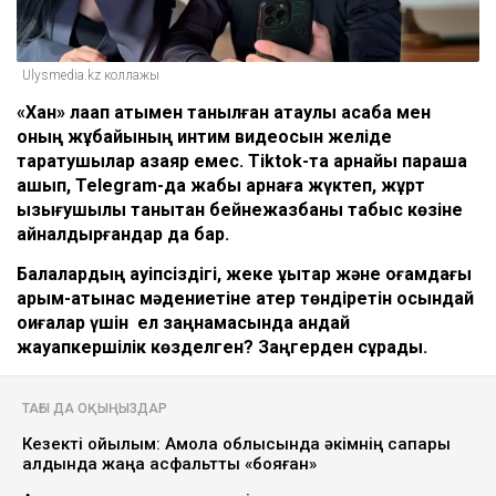
Ulysmedia.kz коллажы
«
Хан
»
лақап атымен танылған ақтаулық асаба мен
оның жұбайының интим видеосын желіде
таратушылар азаяр емес. Тiktok-та арнайы парақша
ашып, Telegram-да жабық арнаға жүктеп, жұрт
қызығушылық танытқан бейнежазбаны табыс көзіне
айналдырғандар да бар.
Балалардың қауіпсіздігі, жеке құқықтар және қоғамдағы
қарым-қатынас мәдениетіне қатер төндіретін осындай
оқиғалар үшін ел заңнамасында қандай
жауапкершілік көзделген? Заңгерден сұрадық.
ТАҒЫ ДА ОҚЫҢЫЗДАР
Кезекті қойылым: Ақмола облысында әкімнің сапары
алдында жаңа асфальтты «бояған»