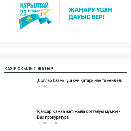
ҚАЗІР ОҚЫЛЫП ЖАТЫР
Доллар бағамы үш күн қатарынан төмендеді
кеше, 18:52
Қайсар Қамза жеті жылға сотталуы мүмкін -
Бас прокуратура
кеше, 18:10