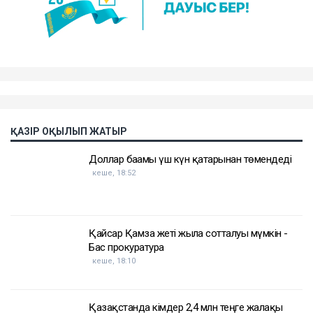
Еске салайық, бұрынғы ұлттық экономика министрі
Қуандық Бишімбаев Салтанат Нүкенованы өлтіргені
үшін 24 жылға бас бостандығынан айырылып,
жазасын өтеп жатыр. Бұған дейін ол сыбайлас
жемқорлық ісі бойынша да сотталған.
Достарыңмен бөліс
Қуандық Бишімбаев
Назым Қахарман