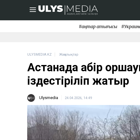
#қаңтар қақтығысы
#Украин
ULYSMEDIA.KZ
Жаңалықтар
Астанада қабір қорша
іздестіріліп жатыр
Ulysmedia
24.04.2026, 14:49