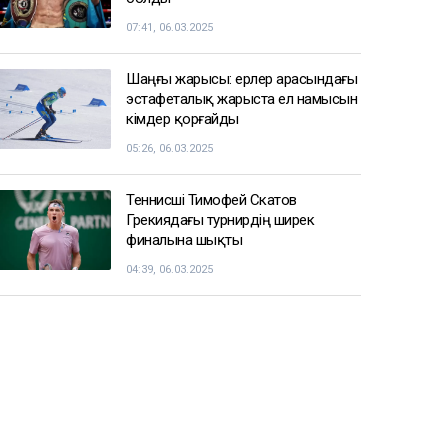
07:41, 06.03.2025
Шаңғы жарысы: ерлер арасындағы
эстафеталық жарыста ел намысын
кімдер қорғайды
05:26, 06.03.2025
Теннисші Тимофей Скатов
Грекиядағы турнирдің ширек
финалына шықты
04:39, 06.03.2025