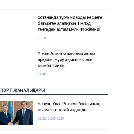
Қостанайда тұрғындарды несиеге
батырған алаяқтың 1 млрд
теңгеден астам мүлкі тәркіленді
15:10
Үлкен Алматы айналма жолы
арқылы жүру ақысы екі есе
қымбаттайды
14:40
СПОРТ ЖАҢАЛЫҚТАРЫ
Балуан Ұлан Рысқұл басшылық
қызметке тағайындалды
09:22, 06.03.2025