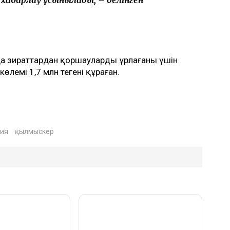
а хабарлау ұсынылады, – делінген
нда зираттардан қоршауларды ұрлағаны үшін
көлемі 1,7 млн теңгені құраған.
ия
қылмыскер