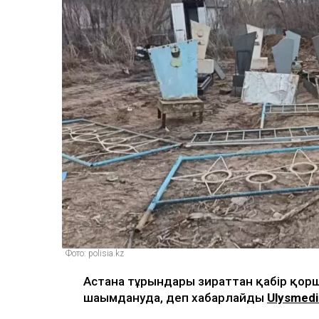
Фото: polisia.kz
Астана тұрғындары зираттан қабір қо
шағымдануда, деп хабарлайды
Ulysmedi