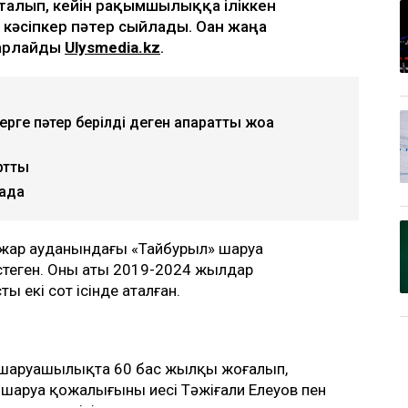
талып, кейін рақымшылыққа іліккен
әсіпкер пәтер сыйлады. Оған жаңа
барлайды
Ulysmedia.kz
.
ге пәтер берілді деген ақпаратты жоққа
ртты
лада
лжар ауданындағы «Тайбурыл» шаруа
еген. Оның аты 2019-2024 жылдар
 екі сот ісінде аталған.
 шаруашылықта 60 бас жылқы жоғалып,
н шаруа қожалығының иесі Тәжіғали Елеуов пен