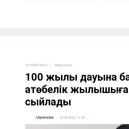
ULYSMEDIA.KZ
Жаңалықтар
100 жылқы дауына б
ақтөбелік жылқышыға
сыйлады
Ulysmedia
05.08.2026, 11:30