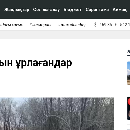
Жаңалықтар
Сол жағалау
Бюджет
Сараптама
Аймақ
адағы соғыс
#жемқорлық
#тағайындау
$
469.85
€
542.
Қ
уын ұрлағандар