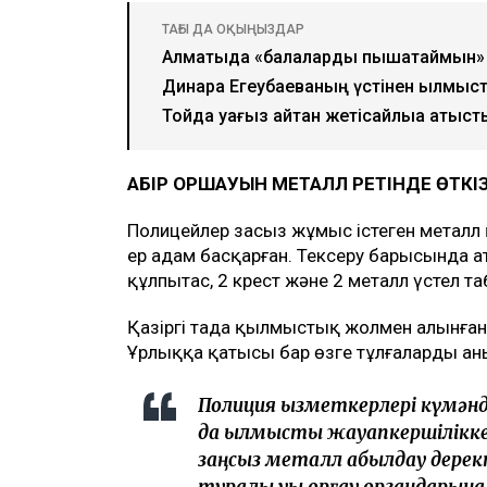
ТАҒЫ ДА ОҚЫҢЫЗДАР
Алматыда «балаларды пышақтаймын» д
Динара Егеубаеваның үстінен қылмысты
Тойда уағыз айтқан жетісайлыққа қатыст
ҚАБІР ҚОРШАУЫН МЕТАЛЛ РЕТІНДЕ ӨТКІ
Полицейлер заңсыз жұмыс істеген метал
ер адам басқарған. Тексеру барысында а
құлпытас, 2 крест және 2 металл үстел та
Қазіргі таңда қылмыстық жолмен алынған 
Ұрлыққа қатысы бар өзге тұлғаларды ан
Полиция қызметкерлері күмән
да қылмыстық жауапкершілікк
заңсыз металл қабылдау деректе