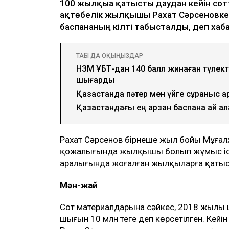
100 жылқыға қатысты даудан кейін сот
ақтөбелік жылқышы Рахат Сәрсеновке к
баспананың кілті табысталды, деп ха
ТАҒЫ ДА ОҚЫҢЫЗДАР
НЗМ ҰБТ-дан 140 балл жинаған түлектер
шығарды
Қазақстанда пәтер мен үйге сұраныс а
Қазақстандағы ең арзан баспана қай қа
Рахат Сәрсенов бірнеше жыл бойы Мұға
қожалығында жылқышы болып жұмыс іст
аралығында жоғалған жылқыларға қатысты
Мән-жай
Сот материалдарына сәйкес, 2018 жылы
шығын 10 млн теңге деп көрсетілген. Кейі