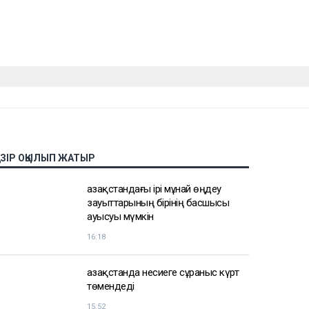
АЗІР ОҚЫЛЫП ЖАТЫР
Қазақстандағы ірі мұнай өңдеу
зауыттарының бірінің басшысы
ауысуы мүмкін
16:18
Қазақстанда несиеге сұраныс күрт
төмендеді
15:52