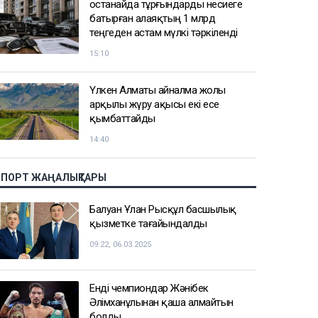
Қостанайда тұрғындарды несиеге
батырған алаяқтың 1 млрд
теңгеден астам мүлкі тәркіленді
15:10
Үлкен Алматы айналма жолы
арқылы жүру ақысы екі есе
қымбаттайды
14:40
СПОРТ ЖАҢАЛЫҚТАРЫ
Балуан Ұлан Рысқұл басшылық
қызметке тағайындалды
09:22, 06.03.2025
Енді чемпиондар Жәнібек
Әлімханұлынан қаша алмайтын
болды