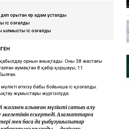
еп қорқытқан ер адам ұсталды
қ іс қозғалды
ы қылмыстық іс қозғалды
ЗГЕН
л қабылдау орнын анықтады. Оны 38 жастағы
талған аумақтан 8 қабір қоршауы, 11
былған.
мүлікті өткізу бабы бойынша іс қозғалды.
ықтау жұмыстары жүргізілуде.
ді жолмен алынған мүлікті сатып алу
е әкелетінін ескертеді. Азаматтарға
рі мен басқа да құқықбұзушылықтар