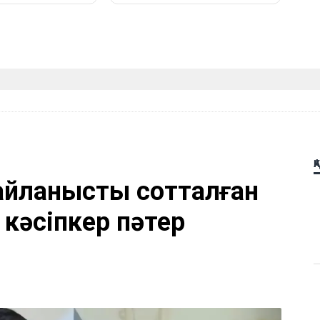
Қ
айланысты сотталған
 кәсіпкер пәтер