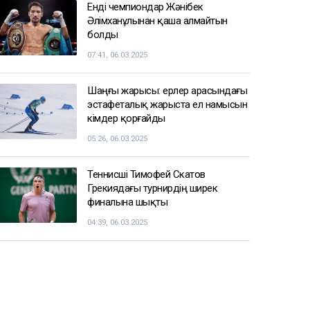
Енді чемпиондар Жәнібек
Әлімханұлынан қаша алмайтын
болды
07:41, 06.03.2025
Шаңғы жарысы: ерлер арасындағы
эстафеталық жарыста ел намысын
кімдер қорғайды
05:26, 06.03.2025
Теннисші Тимофей Скатов
Грекиядағы турнирдің ширек
финалына шықты
04:39, 06.03.2025