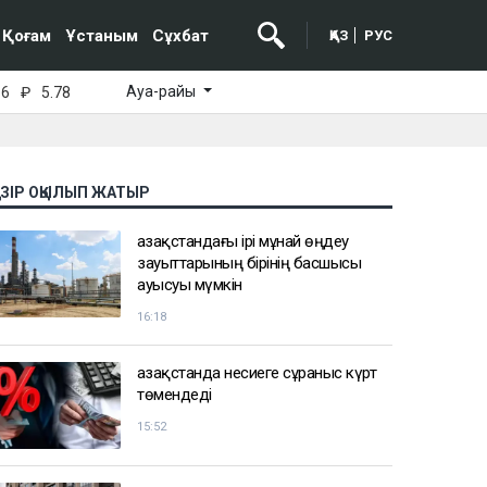
Қоғам
Ұстаным
Сұхбат
ҚАЗ
РУС
Ауа-райы
16
₽
5.78
АЗІР ОҚЫЛЫП ЖАТЫР
Қазақстандағы ірі мұнай өңдеу
зауыттарының бірінің басшысы
ауысуы мүмкін
16:18
Қазақстанда несиеге сұраныс күрт
төмендеді
15:52