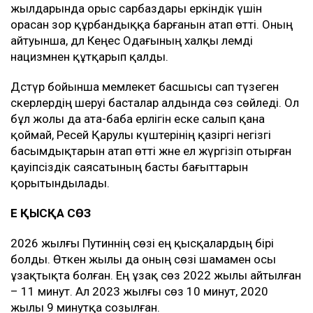
жылдарында орыс сарбаздары еркіндік үшін
орасан зор құрбандыққа барғанын атап өтті. Оның
айтуынша, дәл Кеңес Одағының халқы әлемді
нацизмнен құтқарып қалды.
Дәстүр бойынша мемлекет басшысы сап түзеген
әскерлердің шеруі басталар алдында сөз сөйледі. Ол
бұл жолы да ата-баба ерлігін еске салып қана
қоймай, Ресей Қарулы күштерінің қазіргі негізгі
басымдықтарын атап өтті және ел жүргізіп отырған
қауіпсіздік саясатының басты бағыттарын
қорытындылады.
ЕҢ ҚЫСҚА СӨЗ
2026 жылғы Путиннің сөзі ең қысқалардың бірі
болды. Өткен жылы да оның сөзі шамамен осы
ұзақтықта болған. Ең ұзақ сөз 2022 жылы айтылған
– 11 минут. Ал 2023 жылғы сөз 10 минут, 2020
жылы 9 минутқа созылған.