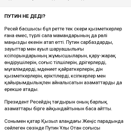
ПУТИН НЕ ДЕДІ?
Ресей басшысы бұл ретте тек әскери қызметкерлер
ғана емес, түрлі сала мамандарының да рөлі
маңызды екенін атап өтті. Путин сарбаздарды,
зауыттар мен ауыл шаруашылығы
кәсіпорындарының жұмысшыларын, қару-жарақ
өндірушілерін, соғыс тілшілерін, дәрігерлерді,
мұғалімдерді, мәдениет қайраткерлерін, дін
қызметкерлерін, еріктілерді, кәсіпкерлер мен
қайырымдылықпен айналысатын азаматтарды да
ерекше атады.
Президент Ресейдің тағдырын оның барлық
азаматтары бірге айқындайтынын баса айтты.
Сонымен қатар Қызыл алаңдағы Жеңіс парадында
сөйлеген сөзінде Путин Ұлы Отан соғысы