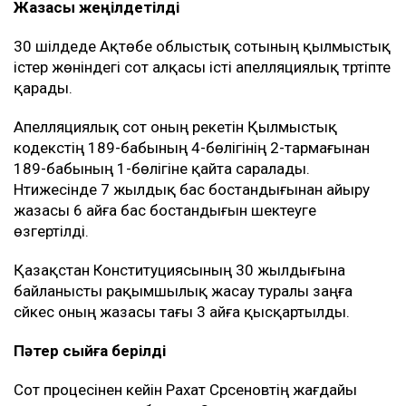
Жазасы жеңілдетілді
30 шілдеде Ақтөбе облыстық сотының қылмыстық
істер жөніндегі сот алқасы істі апелляциялық тәртіпте
қарады.
Апелляциялық сот оның әрекетін Қылмыстық
кодекстің 189-бабының 4-бөлігінің 2-тармағынан
189-бабының 1-бөлігіне қайта саралады.
Нәтижесінде 7 жылдық бас бостандығынан айыру
жазасы 6 айға бас бостандығын шектеуге
өзгертілді.
Қазақстан Конституциясының 30 жылдығына
байланысты рақымшылық жасау туралы заңға
сәйкес оның жазасы тағы 3 айға қысқартылды.
Пәтер сыйға берілді
Сот процесінен кейін Рахат Сәрсеновтің жағдайы