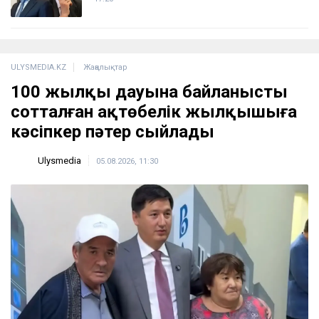
ULYSMEDIA.KZ
Жаңалықтар
100 жылқы дауына байланысты
сотталған ақтөбелік жылқышыға
кәсіпкер пәтер сыйлады
Ulysmedia
05.08.2026, 11:30