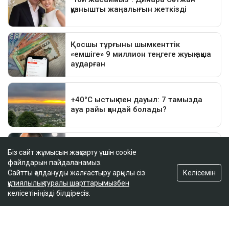
Біз сайт жұмысын жақсарту үшін cookie
файлдарын пайдаланамыз.
Келісемін
Сайтты қолдануды жалғастыру арқылы сіз
құпиялылық туралы шарттарымызбен
келісетініңізді білдіресіз.