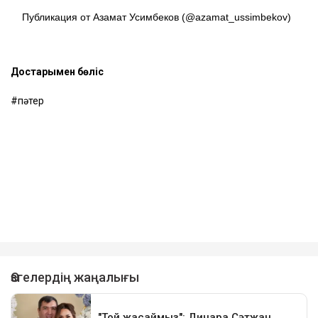
Публикация от Азамат Усимбеков (@azamat_ussimbekov)
Достарыңмен бөліс
пәтер