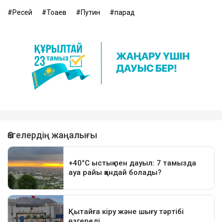
Ресей
Тоқаев
Путин
парад