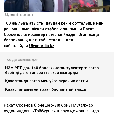
Ulysmedia коллажы
100 жылқыға қатысты даудан кейін сотталып, кейін
рақымшылыққа іліккен ақтөбелік жылқышы Рахат
Сәрсеновке кәсіпкер пәтер сыйлады. Оған жаңа
баспананың кілті табысталды, деп
хабарлайды
Ulysmedia.kz
.
ТАҒЫ ДА ОҚЫҢЫЗДАР
НЗМ ҰБТ-дан 140 балл жинаған түлектерге пәтер
берілді деген ақпаратты жоққа шығарды
Қазақстанда пәтер мен үйге сұраныс артты
Қазақстандағы ең арзан баспана қай қалада
Рахат Сәрсенов бірнеше жыл бойы Мұғалжар
ауданындағы «Тайбурыл» шаруа қожалығында