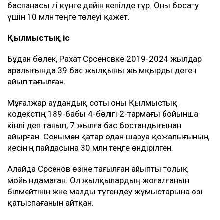
баспанасы әлі күнге дейін кепілде тұр. Оны босату
үшін 10 млн теңге төлеуі қажет.
Қылмыстық іс
Бұдан бөлек, Рахат Сәрсеновке 2019-2024 жылдар
аралығында 39 бас жылқыны жымқырды деген
айып тағылған.
Мұғалжар аудандық соты оны Қылмыстық
кодекстің 189-бабы 4-бөлігі 2-тармағы бойынша
кінәлі деп танып, 7 жылға бас бостандығынан
айырған. Сонымен қатар одан шаруа қожалығының
иесінің пайдасына 30 млн теңге өндірілген.
Алайда Сәрсенов өзіне тағылған айыпты толық
мойындамаған. Ол жылқылардың жоғалғанын
білмейтінін және малды түгендеу жұмыстарына өзі
қатыспағанын айтқан.