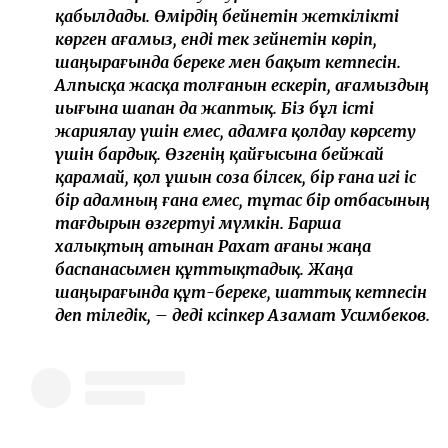
қабылдады. Өмірдің бейнетін жеткілікті
көрген ағамыз, енді тек зейнетін көріп,
шаңырағында береке мен бақыт кетпесін.
Алпысқа жасқа толғанын ескеріп, ағамыздың
иығына шапан да жаптық. Біз бұл істі
жариялау үшін емес, адамға қолдау көрсету
үшін бардық. Өзгенің қайғысына бейжай
қарамай, қол ұшын соза білсек, бір ғана игі іс
бір адамның ғана емес, тұтас бір отбасының
тағдырын өзгертуі мүмкін. Барша
халықтың атынан Рахат ағаны жаңа
баспанасымен құттықтадық. Жаңа
шаңырағында құт-береке, шаттық кетпесін
деп тіледік, – деді кәсіпкер Азамат Усимбеков.