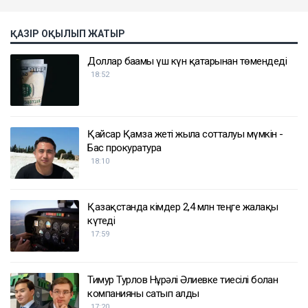
ҚАЗІР ОҚЫЛЫП ЖАТЫР
Доллар бағамы үш күн қатарынан төмендеді
18:52
Қайсар Қамза жеті жылға сотталуы мүмкін -
Бас прокуратура
18:10
Қазақстанда кімдер 2,4 млн теңге жалақы
күтеді
17:59
Тимур Турлов Нұрәлі Әлиевке тиесілі болған
компанияны сатып алды
17:20