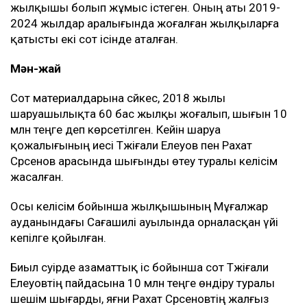
жылқышы болып жұмыс істеген. Оның аты 2019-
2024 жылдар аралығында жоғалған жылқыларға
қатысты екі сот ісінде аталған.
Мән-жай
Сот материалдарына сәйкес, 2018 жылы
шаруашылықта 60 бас жылқы жоғалып, шығын 10
млн теңге деп көрсетілген. Кейін шаруа
қожалығының иесі Тәжіғали Елеуов пен Рахат
Сәрсенов арасында шығынды өтеу туралы келісім
жасалған.
Осы келісім бойынша жылқышының Мұғалжар
ауданындағы Сағашилі ауылында орналасқан үйі
кепілге қойылған.
Биыл сәуірде азаматтық іс бойынша сот Тәжіғали
Елеуовтің пайдасына 10 млн теңге өндіру туралы
шешім шығарды, яғни Рахат Сәрсеновтің жалғыз