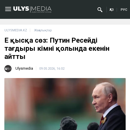
ҚАЗ
РУС
ULYSMEDIA.KZ
Жаңалықтар
Ең қысқа сөз: Путин Ресейдің
тағдыры кімнің қолында екенін
айтты
Ulysmedia
09.05.2026, 16:02