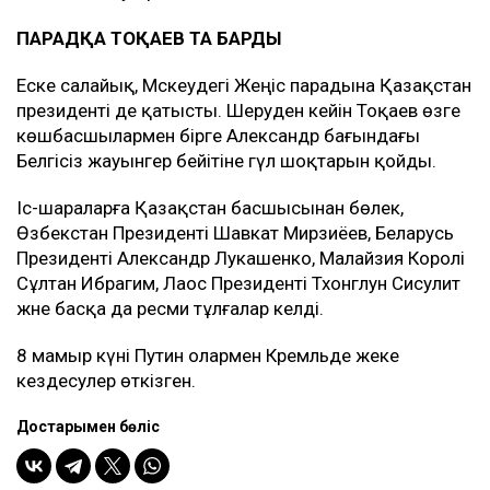
ПАРАДҚА ТОҚАЕВ ТА БАРДЫ
Еске салайық, Мәскеудегі Жеңіс парадына Қазақстан
президенті де қатысты. Шеруден кейін Тоқаев өзге
көшбасшылармен бірге Александр бағындағы
Белгісіз жауынгер бейітіне гүл шоқтарын қойды.
Іс-шараларға Қазақстан басшысынан бөлек,
Өзбекстан Президенті Шавкат Мирзиёев, Беларусь
Президенті Александр Лукашенко, Малайзия Королі
Сұлтан Ибрагим, Лаос Президенті Тхонглун Сисулит
және басқа да ресми тұлғалар келді.
8 мамыр күні Путин олармен Кремльде жеке
кездесулер өткізген.
Достарыңмен бөліс