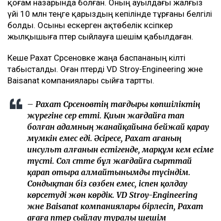
қоғам назарында болған. Оның ауылдағы жалғыз
үйі 10 млн теңге қарыздың кепілінде тұрғаны белгілі
болды. Осыны ескерген ақтөбелік кәсіпкер
жылқышыға пәтер сыйлауға шешім қабылдаған.
Кеше Рахат Сәрсеновке жаңа баспананың кілті
табысталды. Оған пәтерді VD Stroy-Engineering және
Baisanat компаниялары сыйға тартты.
– Рахат Сәрсеновтің тағдыры көпшіліктің
жүрегіне әсер етті. Қиын жағдайға тап
болған адамның жанайқайына бейжай қарау
мүмкін емес еді. Әсіресе, Рахат ағаның
инсульт алғанын естігенде, марқұм әкем есіме
түсті. Сол сәтте бұл жағдайға сырттай
қарап отыра алмайтынымды түсіндім.
Сондықтан біз сөзбен емес, іспен қолдау
көрсетуді жөн көрдік. VD Stroy-Engineering
және Baisanat компаниялары бірлесіп, Рахат
ағаға пәтер сыйлау туралы шешім