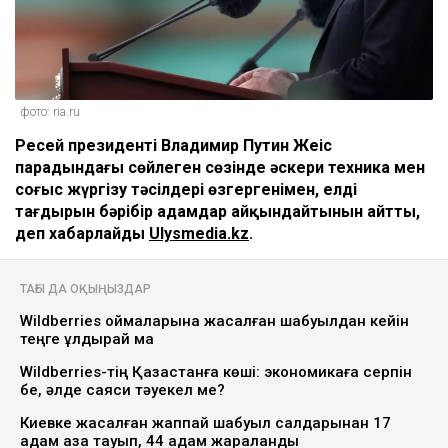
фото: ria.ru
Ресей президенті Владимир Путин Жеңіс
парадындағы сөйлеген сөзінде әскери техника мен
соғыс жүргізу тәсілдері өзгергенімен, елдің
тағдырын бәрібір адамдар айқындайтынын айтты,
деп хабарлайды
Ulysmedia.kz
.
ТАҒЫ ДА ОҚЫҢЫЗДАР
Wildberries қоймаларына жасалған шабуылдан кейін
теңге құлдырай ма
Wildberries-тің Қазақстанға көші: экономикаға серпін
бе, әлде саяси тәуекел ме?
Киевке жасалған жаппай шабуыл салдарынан 17
адам қаза тауып, 44 адам жараланды