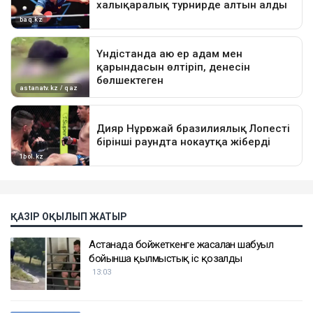
ҚАЗІР ОҚЫЛЫП ЖАТЫР
Астанада бойжеткенге жасалған шабуыл
бойынша қылмыстық іс қозғалды
13:03