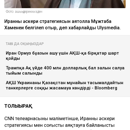
Фото: ашық дереккөзден
Иранның әскери стратегиясын аятолла Мұжтаба
Хаменеи белгілеп отыр, деп хабарлайды Ulysmedia.
ТАҒЫ ДА ОҚЫҢЫЗДАР
Иран Ормуз бұғазын ашу үшін АҚШ-қа бірқатар шарт
қойды
Трампқа Ақ үйде 400 млн долларлық бал залын салуға
тыйым салынды
АҚШ Украинаны Қазақстан мұнайын тасымалдайтын
танкерлерге соққы жасамауға көндірді - Bloomberg
ТОЛЫҒЫРАҚ
CNN телеарнасының мәліметінше, Иранның әскери
стратегиясы мен соғысты аяқтауға байланысты