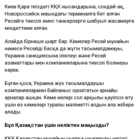
Киев Қара теңіздегі КҚК нысандарына, сондай-ақ,
Новороссийск маңындағы терминалға бет алған
Ресейге тиесілі емес танкерлерге шабуыл жасамауға
міндеттеме алған.
Алайда бірнеше шарт бар. Кемелер Ресей мұнайын
немесе Ресейдің басқа да жүгін тасымалдамауы,
Украина санкциясына ілікпеуі және Ресей
азаматтары мен компанияларына тиесілі болмауы
керек.
Бұған қоса, Украина жүк тасымалдаушы
компаниялармен байланыс орнататын арнайы
арналар ашқан. Кеме иелері сол арқылы қауіпсіз өту
үшін өз кемелері туралы мәліметті алдын ала жібере
алады.
Бұл Қазақстан үшін неліктен маңызды?
КҚК Қазақстан мұнайын сыртқа шығарудың негізгі