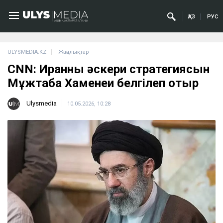
ҚАЗ
РУС
ULYSMEDIA.KZ
Жаңалықтар
CNN: Иранның әскери стратегиясын
Мұжтаба Хаменеи белгілеп отыр
Ulysmedia
10.05.2026, 10:28