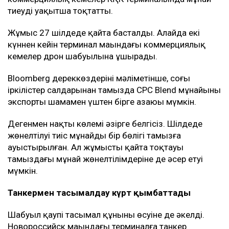
тиеуді уақытша тоқтатты.
Жұмыс 27 шілдеде қайта басталды. Алайда екі
күннен кейін терминал маңындағы коммерциялық
кемелер дрон шабуылына ұшырады.
Bloomberg дереккөздерінің мәліметінше, соңғы
іркілістер салдарынан тамызда CPC Blend мұнайының
экспорты шамамен үштен бірге азаюы мүмкін.
Дегенмен нақты көлемі әзірге белгісіз. Шілдеде
жөнелтілуі тиіс мұнайдың бір бөлігі тамызға
ауыстырылған. Ал жұмыстың қайта тоқтауы
тамыздағы мұнай жөнелтілімдеріне де әсер етуі
мүмкін.
Танкермен тасымалдау күрт қымбаттады
Шабуыл қаупі тасымал құнының өсуіне де әкелді.
Новороссийск маңындағы терминалға танкер