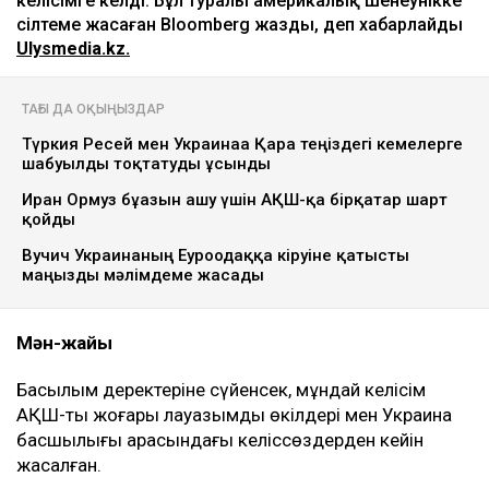
келісімге келді. Бұл туралы америкалық шенеунікке
сілтеме жасаған Bloomberg жазды, деп хабарлайды
Ulysmedia.kz.
ТАҒЫ ДА ОҚЫҢЫЗДАР
Түркия Ресей мен Украинаға Қара теңіздегі кемелерге
шабуылды тоқтатуды ұсынды
Иран Ормуз бұғазын ашу үшін АҚШ-қа бірқатар шарт
қойды
Вучич Украинаның Еуроодаққа кіруіне қатысты
маңызды мәлімдеме жасады
Мән-жайы
Басылым деректеріне сүйенсек, мұндай келісім
АҚШ-тың жоғары лауазымды өкілдері мен Украина
басшылығы арасындағы келіссөздерден кейін
жасалған.