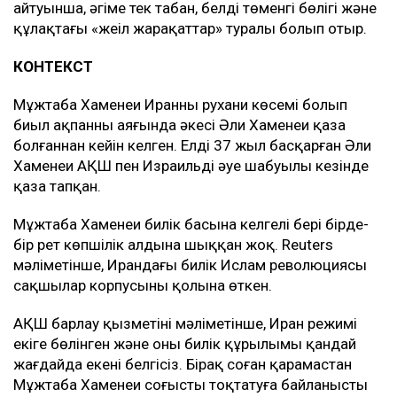
айтуынша, әңгіме тек табан, белдің төменгі бөлігі және
құлақтағы «жеңіл жарақаттар» туралы болып отыр.
КОНТЕКСТ
Мұжтаба Хаменеи Иранның рухани көсемі болып
биыл ақпанның аяғында әкесі Әли Хаменеи қаза
болғаннан кейін келген. Елді 37 жыл басқарған Әли
Хаменеи АҚШ пен Израильдің әуе шабуылы кезінде
қаза тапқан.
Мұжтаба Хаменеи билік басына келгелі бері бірде-
бір рет көпшілік алдына шыққан жоқ. Reuters
мәліметінше, Ирандағы билік Ислам революциясы
сақшылар корпусының қолына өткен.
АҚШ барлау қызметінің мәліметінше, Иран режимі
екіге бөлінген және оның билік құрылымы қандай
жағдайда екені белгісіз. Бірақ соған қарамастан
Мұжтаба Хаменеи соғысты тоқтатуға байланысты