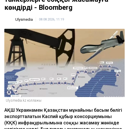
көндірді - Bloomberg
Ulysmedia
08.08.2026, 11:19
Ulysmedia.kz коллажы
АҚШ Украинамен Қазақстан мұнайының басым бөлігі
экспортталатын Каспий құбыр консорциумының
(КҚК) инфрақұрылымына соққы жасамау жөнінде