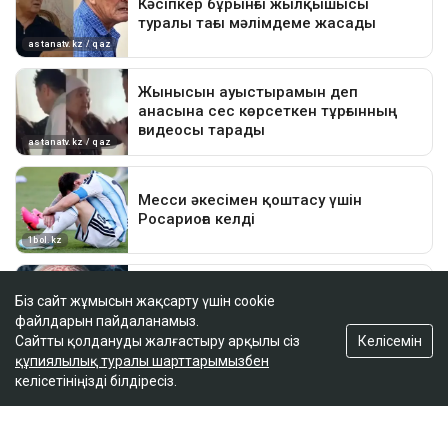
Біз сайт жұмысын жақсарту үшін cookie
файлдарын пайдаланамыз.
Келісемін
Сайтты қолдануды жалғастыру арқылы сіз
құпиялылық туралы шарттарымызбен
келісетініңізді білдіресіз.