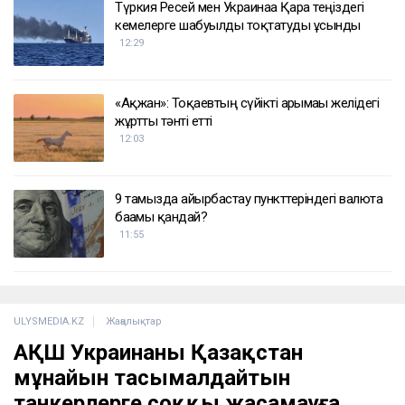
Түркия Ресей мен Украинаға Қара теңіздегі
кемелерге шабуылды тоқтатуды ұсынды
12:29
«Ақжан»: Тоқаевтың сүйікті арғымағы желідегі
жұртты тәнті етті
12:03
9 тамызда айырбастау пункттеріндегі валюта
бағамы қандай?
11:55
ULYSMEDIA.KZ
Жаңалықтар
АҚШ Украинаны Қазақстан
мұнайын тасымалдайтын
танкерлерге соққы жасамауға