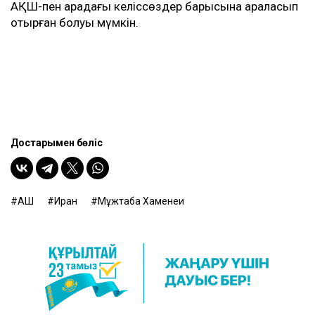
АҚШ-пен арадағы келіссөздер барысына араласып
отырған болуы мүмкін.
Достарыңмен бөліс
АҚШ
Иран
Мұжтаба Хаменеи