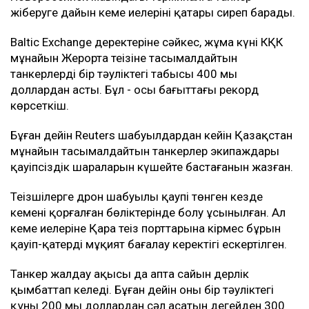
жіберуге дайын кеме иелерінің қатары сиреп барады.
Baltic Exchange деректеріне сәйкес, жұма күні КҚК
мұнайын Жерорта теңізіне тасымалдайтын
танкерлердің бір тәуліктегі табысы 400 мың
доллардан асты. Бұл - осы бағыттағы рекорд
көрсеткіш.
Бұған дейін Reuters шабуылдардан кейін Қазақстан
мұнайын тасымалдайтын танкерлер экипаждары
қауіпсіздік шараларын күшейте бастағанын жазған.
Теңізшілерге дрон шабуылы қаупі төнген кезде
кеменің қорғалған бөліктерінде болу ұсынылған. Ал
кеме иелеріне Қара теңіз порттарына кірмес бұрын
қауіп-қатерді мұқият бағалау керектігі ескертілген.
Танкер жалдау ақысы да апта сайын дерлік
қымбаттап келеді. Бұған дейін оның бір тәуліктегі
құны 200 мың доллардан сәл асатын деңгейден 300