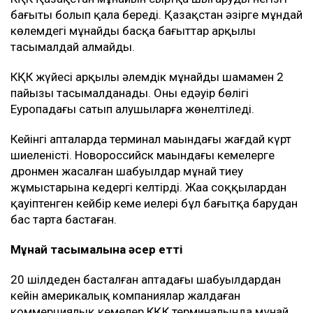
бағыты болып қала береді. Қазақстан әзірге мұндай
көлемдегі мұнайды басқа бағыттар арқылы
тасымалдай алмайды.
КҚК жүйесі арқылы әлемдік мұнайдың шамамен 2
пайызы тасымалданады. Оның едәуір бөлігі
Еуропадағы сатып алушыларға жөнелтіледі.
Кейінгі апталарда терминал маңындағы жағдай күрт
шиеленісті. Новороссийск маңындағы кемелерге
дронмен жасалған шабуылдар мұнай тиеу
жұмыстарына кедергі келтірді. Жаңа соққылардан
қауіптенген кейбір кеме иелері бұл бағытқа барудан
бас тарта бастаған.
Мұнай тасымалына әсер етті
20 шілдеден басталған аптадағы шабуылдардан
кейін америкалық компаниялар жалдаған
коммерциялық кемелер КҚК терминалында мұнай