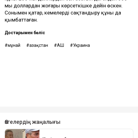
мың доллардан жоғары көрсеткішке дейін өскен.
Сонымен қатар, кемелерді сақтандыру құны да
қымбаттаған.
Достарыңмен бөліс
мұнай
Қазақстан
АҚШ
Украина