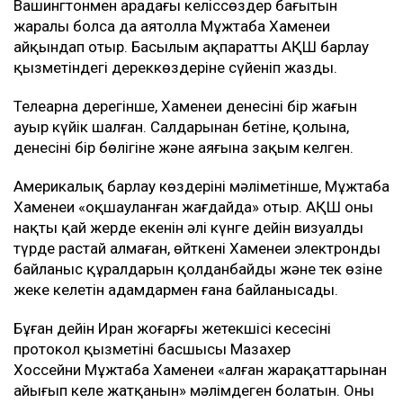
Вашингтонмен арадағы келіссөздер бағытын
жаралы болса да аятолла Мұжтаба Хаменеи
айқындап отыр. Басылым ақпаратты АҚШ барлау
қызметіндегі дереккөздеріне сүйеніп жазды.
Телеарна дерегінше, Хаменеи денесінің бір жағын
ауыр күйік шалған. Салдарынан бетіне, қолына,
денесінің бір бөлігіне және аяғына зақым келген.
Америкалық барлау көздерінің мәліметінше, Мұжтаба
Хаменеи «оқшауланған жағдайда» отыр. АҚШ оның
нақты қай жерде екенін әлі күнге дейін визуалды
түрде растай алмаған, өйткені Хаменеи электронды
байланыс құралдарын қолданбайды және тек өзіне
жеке келетін адамдармен ғана байланысады.
Бұған дейін Иран жоғарғы жетекшісі кеңсесінің
протокол қызметінің басшысы Мазахер
Хоссейни Мұжтаба Хаменеи «алған жарақаттарынан
айығып келе жатқанын» мәлімдеген болатын. Оның