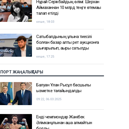
Нұрай Серікбайдың өлімі: Шерхан
Аймаханнан 10 млрд теңге өтемақы
талап етілді
кеше, 18:03
Сатыбалдының ұлына тиесілі
болған базар алты рет аукционға
шығарылып, ақыры сатылды
кеше, 17:25
СПОРТ ЖАҢАЛЫҚТАРЫ
Балуан Ұлан Рысқұл басшылық
қызметке тағайындалды
09:22, 06.03.2025
Енді чемпиондар Жәнібек
Әлімханұлынан қаша алмайтын
болды