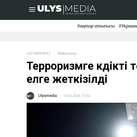
#қаңтар қақтығысы
#Украин
ULYSMEDIA.KZ
Жаңалықтар
Терроризмге күдікті
елге жеткізілді
Ulysmedia
13.05.2026, 12:02