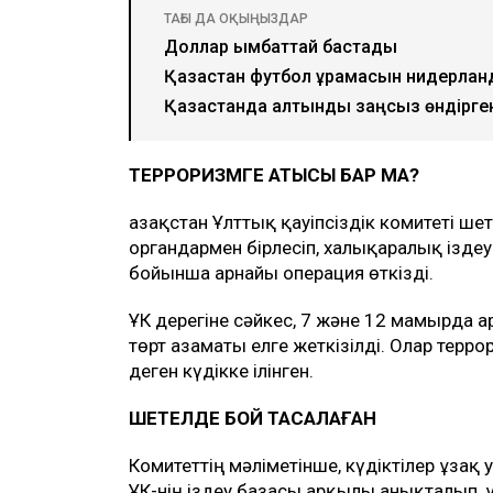
ТАҒЫ ДА ОҚЫҢЫЗДАР
Доллар қымбаттай бастады
Қазақстан футбол құрамасын нидерла
Қазақстанда алтынды заңсыз өндірген
ТЕРРОРИЗМГЕ ҚАТЫСЫ БАР МА?
Қазақстан Ұлттық қауіпсіздік комитеті 
органдармен бірлесіп, халықаралық іздеу
бойынша арнайы операция өткізді.
ҰҚК дерегіне сәйкес, 7 және 12 мамырда
төрт азаматы елге жеткізілді. Олар тер
деген күдікке ілінген.
ШЕТЕЛДЕ БОЙ ТАСАЛАҒАН
Комитеттің мәліметінше, күдіктілер ұзақ
ҰҚК-нің іздеу базасы арқылы анықталып, ұ