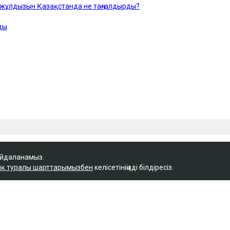
айдаланамыз.
қ туралы шарттарымызбен
келісетініңізді білдіресіз.