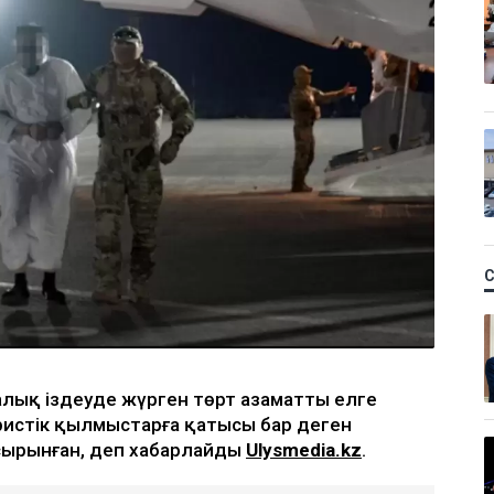
алық іздеуде жүрген төрт азаматты елге
ористік қылмыстарға қатысы бар деген
сырынған, деп хабарлайды
Ulysmedia.kz
.