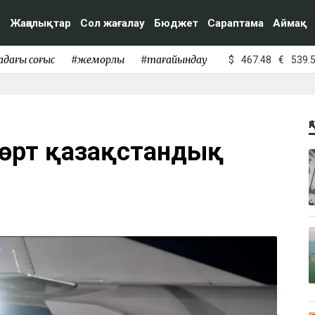
Жаңалықтар
Сол жағалау
Бюджет
Сараптама
Аймақ
адағы соғыс
#жемқорлық
#тағайындау
$
467.48
€
539.
Қ
 төрт қазақстандық