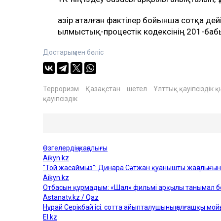
Қазір аталған фактілер бойынша сотқа дей
Қылмыстық-процестік кодексінің 201-баб
Достарыңмен бөліс
Терроризм
Қазақстан
шетел
Ұлттық қауіпсіздік қ
қауіпсіздік