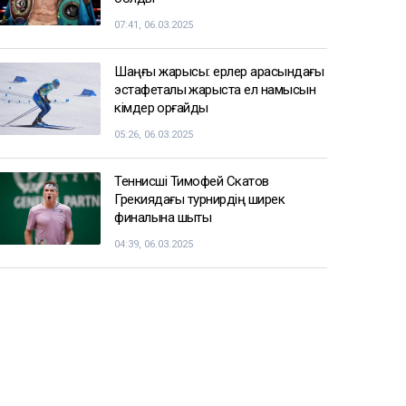
07:41, 06.03.2025
Шаңғы жарысы: ерлер арасындағы
эстафеталық жарыста ел намысын
кімдер қорғайды
05:26, 06.03.2025
Теннисші Тимофей Скатов
Грекиядағы турнирдің ширек
финалына шықты
04:39, 06.03.2025