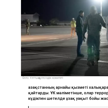
Фото: Ұлттық қауіпсіздік комитеті
Қазақстанның арнайы қызметі халықар
қайтарды. ҰҚК мәліметінше, олар терр
күдікпен шетелде ұзақ уақыт бойы жа