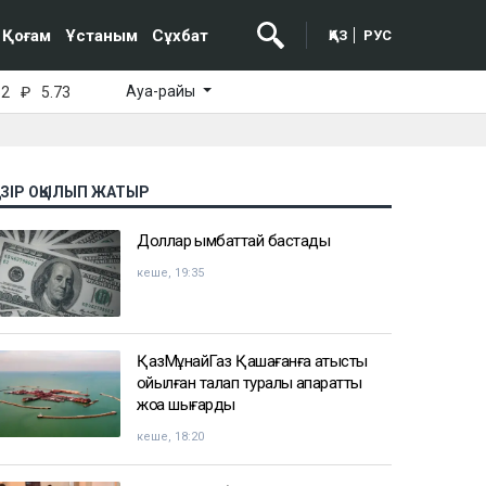
Қоғам
Ұстаным
Сұхбат
ҚАЗ
РУС
Ауа-райы
52
₽
5.73
АЗІР ОҚЫЛЫП ЖАТЫР
Доллар қымбаттай бастады
кеше, 19:35
ҚазМұнайГаз Қашағанға қатысты
қойылған талап туралы ақпаратты
жоққа шығарды
кеше, 18:20