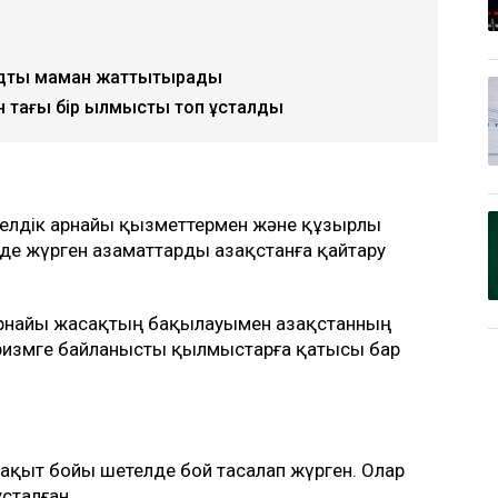
ндтық маман жаттықтырады
 тағы бір қылмыстық топ ұсталды
шетелдік арнайы қызметтермен және құзырлы
де жүрген азаматтарды Қазақстанға қайтару
 арнайы жасақтың бақылауымен Қазақстанның
роризмге байланысты қылмыстарға қатысы бар
 уақыт бойы шетелде бой тасалап жүрген. Олар
сталған.