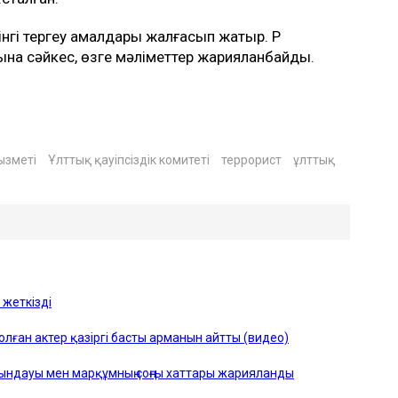
інгі тергеу амалдары жалғасып жатыр. ҚР
ына сәйкес, өзге мәліметтер жарияланбайды.
ызметі
Ұлттық қауіпсіздік комитеті
террорист
ұлттық