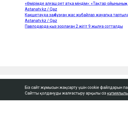
Біз сайт жұмысын жақсарту үшін cookie файлдарын п
Сайтты қолдануды жалғастыру арқылы сіз
құпиялылы