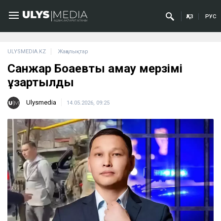
ҚАЗ
РУС
ULYSMEDIA.KZ
Жаңалықтар
Санжар Боқаевты қамау мерзімі
ұзартылды
Ulysmedia
14.05.2026, 09:25