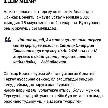
ШЕШІМ ҚАНДАЙ?
Алматы қаласының тергеу соты қоғам белсендісі
Санжар Боқаевты қамауда ұстау мерзімін 2026
жылдың 18 маусымына дейін ұзартты. Бұл туралы
оның қорғаушысы мәлімдеді.
– Өкінішке қарай, Алматы қаласының тергеу
соты қорғауымыздағы Санжар Омарұлы
Боқаевтың қамау мерзімін 2026 жылғы 18
маусымға дейін ұзарту туралы шешім
қабылдады, – деді адвокат.
Санжар Боқаев наурыз айында ұсталған болатын.
Тергеу нұсқасына сәйкес, ол ағаштарды заңсыз
кесуді ұйымдастыруға және құрылыс
нысандарындағы ұрлықтарға қатысы болуы мүмкін.
Тергеушілердің айтуынша, кейін бұл оқиғалар қоғамда
резонанс тудыру үшін видеоға түсірілген.