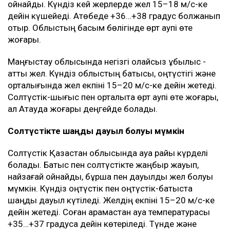
ойнайды. Күндіз кей жерлерде жел 15–18 м/с-ке
дейін күшейеді. Ақтөбеде +36…+38 градус болжанып
отыр. Облыстың басым бөлігінде өрт қаупі өте
жоғары.
Маңғыстау облысында негізгі қолайсыз құбылыс -
қатты жел. Күндіз облыстың батысы, оңтүстігі және
орталығында жел екпіні 15–20 м/с-ке дейін жетеді.
Солтүстік-шығыс пен орталықта өрт қаупі өте жоғары,
ал Ақтауда жоғары деңгейде болады.
Солтүстікте шаңды дауыл болуы мүмкін
Солтүстік Қазақстан облысында ауа райы күрделі
болады. Батыс пен солтүстікте жаңбыр жауып,
найзағай ойнайды, бұршақ пен дауылды жел болуы
мүмкін. Күндіз оңтүстік пен оңтүстік-батыста
шаңды дауыл күтіледі. Желдің екпіні 15–20 м/с-ке
дейін жетеді. Соған қарамастан ауа температурасы
+35…+37 градусқа дейін көтеріледі. Түнде және