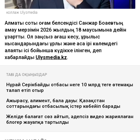
коллаж Ulysmedia
Алматы соты қоғам белсендісі Санжар Боқаевтың
қамау мерзімін 2026 жылдың 18 маусымына дейін
ұзартты. Ол заңсыз ағаш кесу, құрылыс
нысандарындағы ұрлық және аса ірі көлемдегі
алаяқтық ісі бойынша күдікке ілінген, деп
хабарлайды
Ulysmedia.kz
.
ТАҒЫ ДА ОҚЫҢЫЗДАР
Нұрай Серікбайдың отбасы неге 10 млрд теңге өтемақы
талап етіп отыр
Ажырасу, алимент, бала дауы: Қазақстан
соттарындағы отбасылық істер көбейіп барады
Желіде балағат сөз айтып, әдепсіз видео жариялаған
блогер жауапқа тартылды