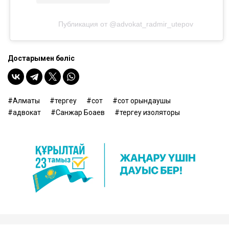
Публикация от @advokat_radmir_utepov
Достарыңмен бөліс
Алматы
тергеу
сот
сот орындаушы
адвокат
Санжар Боқаев
тергеу изоляторы