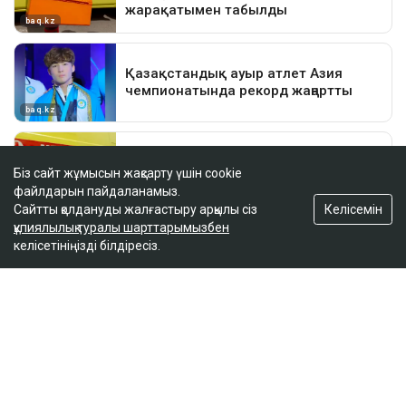
Біз сайт жұмысын жақсарту үшін cookie
файлдарын пайдаланамыз.
Келісемін
Сайтты қолдануды жалғастыру арқылы сіз
құпиялылық туралы шарттарымызбен
келісетініңізді білдіресіз.