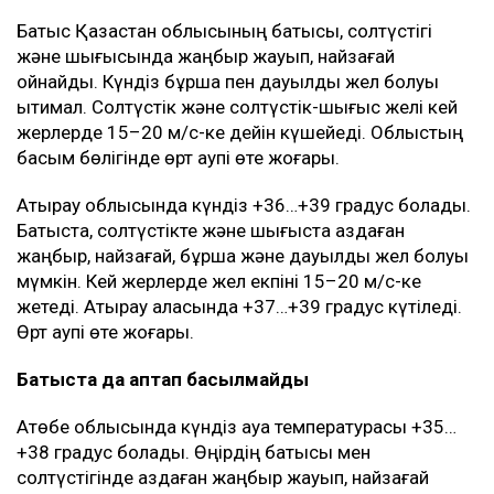
Батыс Қазақстан облысының батысы, солтүстігі
және шығысында жаңбыр жауып, найзағай
ойнайды. Күндіз бұршақ пен дауылды жел болуы
ықтимал. Солтүстік және солтүстік-шығыс желі кей
жерлерде 15–20 м/с-ке дейін күшейеді. Облыстың
басым бөлігінде өрт қаупі өте жоғары.
Атырау облысында күндіз +36…+39 градус болады.
Батыста, солтүстікте және шығыста аздаған
жаңбыр, найзағай, бұршақ және дауылды жел болуы
мүмкін. Кей жерлерде жел екпіні 15–20 м/с-ке
жетеді. Атырау қаласында +37…+39 градус күтіледі.
Өрт қаупі өте жоғары.
Батыста да аптап басылмайды
Ақтөбе облысында күндіз ауа температурасы +35…
+38 градус болады. Өңірдің батысы мен
солтүстігінде аздаған жаңбыр жауып, найзағай