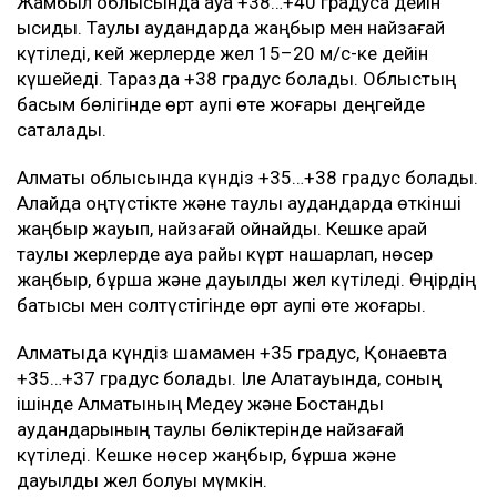
Жамбыл облысында ауа +38…+40 градусқа дейін
ысиды. Таулы аудандарда жаңбыр мен найзағай
күтіледі, кей жерлерде жел 15–20 м/с-ке дейін
күшейеді. Таразда +38 градус болады. Облыстың
басым бөлігінде өрт қаупі өте жоғары деңгейде
сақталады.
Алматы облысында күндіз +35…+38 градус болады.
Алайда оңтүстікте және таулы аудандарда өткінші
жаңбыр жауып, найзағай ойнайды. Кешке қарай
таулы жерлерде ауа райы күрт нашарлап, нөсер
жаңбыр, бұршақ және дауылды жел күтіледі. Өңірдің
батысы мен солтүстігінде өрт қаупі өте жоғары.
Алматыда күндіз шамамен +35 градус, Қонаевта
+35…+37 градус болады. Іле Алатауында, соның
ішінде Алматының Медеу және Бостандық
аудандарының таулы бөліктерінде найзағай
күтіледі. Кешке нөсер жаңбыр, бұршақ және
дауылды жел болуы мүмкін.