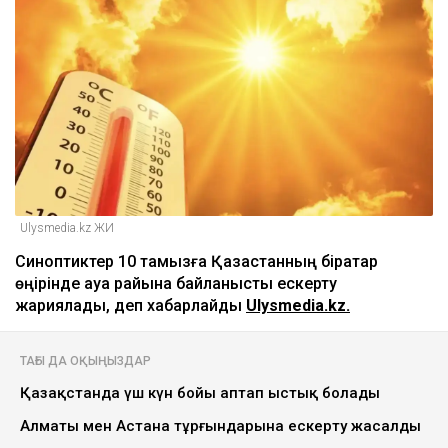
Ulysmedia.kz ЖИ
Синоптиктер 10 тамызға Қазақстанның бірқатар
өңірінде ауа райына байланысты ескерту
жариялады, деп хабарлайды
Ulysmedia.kz.
ТАҒЫ ДА ОҚЫҢЫЗДАР
Қазақстанда үш күн бойы аптап ыстық болады
Алматы мен Астана тұрғындарына ескерту жасалды