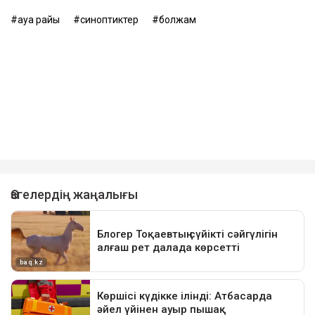
ауа райы
синоптиктер
болжам