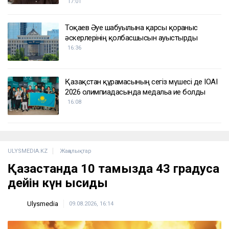
17:01
Тоқаев Әуе шабуылына қарсы қорғаныс
әскерлерінің қолбасшысын ауыстырды
16:36
Қазақстан құрамасының сегіз мүшесі де IOAI
2026 олимпиадасында медальға ие болды
16:08
ULYSMEDIA.KZ
Жаңалықтар
Қазақстанда 10 тамызда 43 градусқа
дейін күн ысиды
Ulysmedia
09.08.2026, 16:14