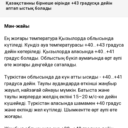
Қазақстанның бірнеше өңірінде +43 градусқа дейін
аптап ыстық болады
Мән-жайы
Ең жоғары температура Қызылорда облысында
күтіледі. Күндіз ауа температурасы +40…+43 градусқа
дейін көтеріледі. Қызылорда қаласында +40…+41
градус болады. Облыстың бүкіл аумағында өрт қаупі
өте жоғары деңгейде сақталады.
Түркістан облысында да күн қатты ысиды - +40…+41
градусқа дейін. Таулы аудандарда өткінші жаңбыр
жауып, найзағай ойнауы мүмкін. Батыста және
таулы жерлерде желдің екпіні 15–20 м/с-ке дейін
күшейеді. Түркістан қаласында шамамен +40 градус
және екпінді жел күтіледі. Шымкентте өрт қаупі өте
жоғары.