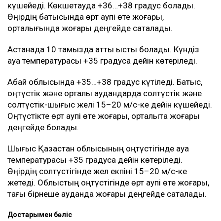
күшейеді. Көкшетауда +36…+38 градус болады.
Өңірдің батысында өрт қаупі өте жоғары,
орталығында жоғары деңгейде сақталады.
Астанада 10 тамызда қатты ыстық болады. Күндіз
ауа температурасы +35 градусқа дейін көтеріледі.
Абай облысында +35…+38 градус күтіледі. Батыс,
оңтүстік және орталық аудандарда солтүстік және
солтүстік-шығыс желі 15–20 м/с-ке дейін күшейеді.
Оңтүстікте өрт қаупі өте жоғары, орталықта жоғары
деңгейде болады.
Шығыс Қазақстан облысының оңтүстігінде ауа
температурасы +35 градусқа дейін көтеріледі.
Өңірдің солтүстігінде жел екпіні 15–20 м/с-ке
жетеді. Облыстың оңтүстігінде өрт қаупі өте жоғары,
тағы бірнеше ауданда жоғары деңгейде сақталады.
Достарыңмен бөліс