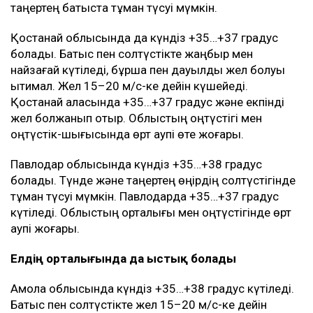
таңертең батыста тұман түсуі мүмкін.
Қостанай облысында да күндіз +35…+37 градус
болады. Батыс пен солтүстікте жаңбыр мен
найзағай күтіледі, бұршақ пен дауылды жел болуы
ықтимал. Жел 15–20 м/с-ке дейін күшейеді.
Қостанай қаласында +35…+37 градус және екпінді
жел болжанып отыр. Облыстың оңтүстігі мен
оңтүстік-шығысында өрт қаупі өте жоғары.
Павлодар облысында күндіз +35…+38 градус
болады. Түнде және таңертең өңірдің солтүстігінде
тұман түсуі мүмкін. Павлодарда +35…+37 градус
күтіледі. Облыстың орталығы мен оңтүстігінде өрт
қаупі жоғары.
Елдің орталығында да ыстық болады
Ақмола облысында күндіз +35…+38 градус күтіледі.
Батыс пен солтүстікте жел 15–20 м/с-ке дейін