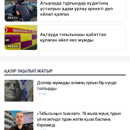
ҚАЗІР ОҚЫЛЫП ЖАТЫР
Доллар жұмадағы өсімнің орнын бір күнде
толтырды
17:42
«Табысыңыз тым көп»: 18 жылға жуық тұрғын
үй кезегінде тұрған жетім қызға баспана
берілмеді