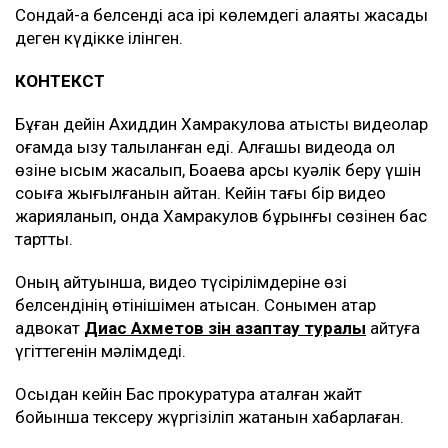
Сондай-ақ белсенді аса ірі көлемдегі алаяқтық жасады
деген күдікке ілінген.
КОНТЕКСТ
Бұған дейін Ахиддин Хамракуловқа қатысты видеолар
қоғамда қызу талқыланған еді. Алғашқы видеода ол
өзіне қысым жасалып, Боқаевқа қарсы куәлік беру үшін
соққыға жығылғанын айтқан. Кейін тағы бір видео
жарияланып, онда Хамракулов бұрынғы сөзінен бас
тартты.
Оның айтуынша, видео түсірілімдеріне өзі
белсендінің өтінішімен қатысқан. Сонымен қатар
адвокат
Диас Ахметов өзін азаптау туралы
айтуға
үгіттегенін мәлімдеді.
Осыдан кейін Бас прокуратура аталған жайт
бойынша тексеру жүргізіліп жатқанын хабарлаған.