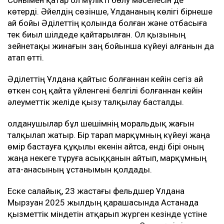
көтерді. Әйелдің сөзінше, Ұлдананың көлігі бірнеше
ай бойы Әділеттің қолында болған және отбасыға
тек биыл шілдеде қайтарылған. Ол қызының
зейнетақы жинағын заң бойынша күйеуі алғанын да
атап өтті.
Әділеттің Ұлдана қайтыс болғаннан кейін сегіз ай
өткен соң қайта үйленгені белгілі болғаннан кейін
әлеуметтік желіде қызу талқылау басталды.
Қолданушылар бұл шешімнің моральдық жағын
талқылап жатыр. Бір тарап марқұмның күйеуі жаңа
өмір бастауға құқылы екенін айтса, енді бірі оның
жаңа некеге тұруға асыққанын айтып, марқұмның
ата-анасының ұстанымын қолдады.
Еске салайық, 23 жастағы фельдшер Ұлдана
Мырзуан 2025 жылдың қарашасында Астанада
қызметтік міндетін атқарып жүрген кезінде үстіне
кондиционер құлап, қаза тапқан. Оның өліміне