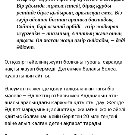
Бір ұйымда жұмыс істеді, бірақ құрбы
ретінде бірге қыдырып, араласқан емес. Біз
сәуір айынан бастап араласа бастадық.
Сөйтіп, бәрі осылай өрбіді... Қазір жадырап
жүргенім – анамның, Алланың және оның
арқасы. Ол маған жаңа өмір сыйлады, – деді
Әділет.
Ол қазіргі әйелінің жүкті болғаны туралы сұраққа
нақты жауап бермеді. Дегенмен балалы болса,
қуанатынын айтты.
Әлеуметтік желіде қызу талқыланған тағы бір
мәселе – Әділеттің отбасы мен Ұлдананың ата-
анасы арасындағы қаржыға қатысты дау. Желіде
Әділет марқұмның зейнетақы жинағын және әйелі
қайтыс болғаннан кейін берілген 20 млн теңгені
өзіне алып қалған деген ақпарат тарады.
Бұл мәселеге сұхбат кезінде Әділеттің өзі емес,