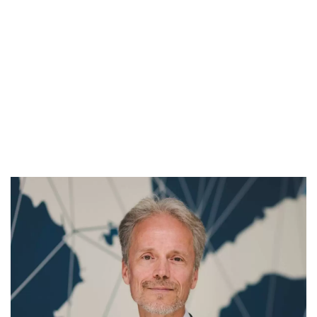
ҚАЗ
РУС
ULYSMEDIA.KZ
Жаңалықтар
Швеция елшісі қазақ тілін үйреніп жүр
Ulysmedia
17.05.2026, 13:45