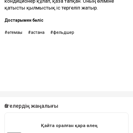
қатысты қылмыстық іс тергеліп жатыр.
Достарыңмен бөліс
өтемақы
астана
фельдшер