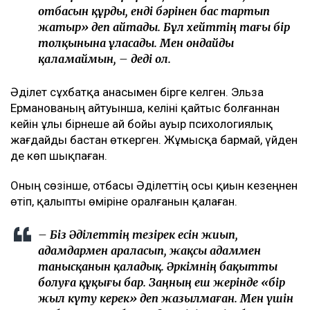
отбасын құрды, енді бәрінен бас тартып
жатыр» деп айтады. Бұл хейттің тағы бір
толқынына ұласады. Мен ондайды
қаламаймын, – деді ол.
Әділет сұхбатқа анасымен бірге келген. Эльза
Ерманованың айтуынша, келіні қайтыс болғаннан
кейін ұлы бірнеше ай бойы ауыр психологиялық
жағдайды бастан өткерген. Жұмысқа бармай, үйден
де көп шықпаған.
Оның сөзінше, отбасы Әділеттің осы қиын кезеңнен
өтіп, қалыпты өміріне оралғанын қалаған.
– Біз Әділеттің тезірек есін жиып,
адамдармен араласып, жақсы адаммен
танысқанын қаладық. Әркімнің бақытты
болуға құқығы бар. Заңның еш жерінде «бір
жыл күту керек» деп жазылмаған. Мен үшін
ең бастысы – баламды тірі, күліп, бақытты