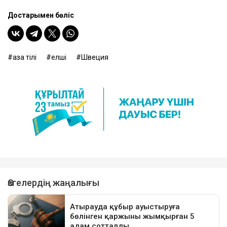
Достарыңмен бөліс
қазақ тілі
елші
Швеция