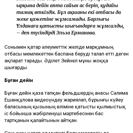
Қырқына дейін апта сайын ас беріп, құдайы
тамақ өткіздік. Бұл ақшаны екі отбасы да
жеке қажетіне жұмсамады. Барлығы
Ұлданаға қатысты шығындарға жұмсалды,
– деп түсіндірді Эльза Ерманова.
Сонымен қатар әлеуметтік желіде марқұмның
отбасы мемлекеттен баспана беруді талап етті деген
ақпарат тарады. Әділет Зейнел мұны жоққа
шығарды.
Бұған дейін
Бұған дейін қаза тапқан фельдшердің анасы Сәлима
Ешанқұлова видеоүндеу жариялап, бұрынғы күйеу
баласының қызының өліміне қатысты қылмыстық
іс бойынша жәбірленуші мәртебесінен бас
тартқанын қалайтынын айтқан.
Сонымен қатар ол мүлікті бөлу мәселесін де