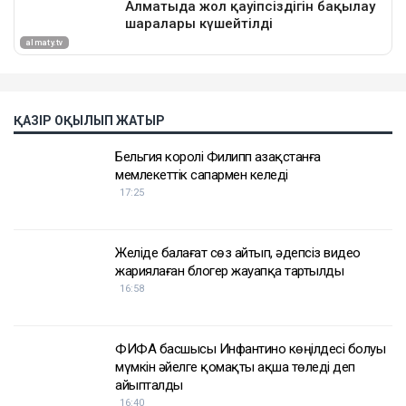
ҚАЗІР ОҚЫЛЫП ЖАТЫР
Бельгия королі Филипп Қазақстанға
мемлекеттік сапармен келеді
17:25
Желіде балағат сөз айтып, әдепсіз видео
жариялаған блогер жауапқа тартылды
16:58
ФИФА басшысы Инфантино көңілдесі болуы
мүмкін әйелге қомақты ақша төледі деп
айыпталды
16:40