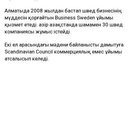
Алматыда 2008 жылдан бастап швед бизнесінің
мүддесін қорғайтын Business Sweden ұйымы
қызмет етеді. Қазір Қазақстанда шамамен 30 швед
компаниясы жұмыс істейді.
Екі ел арасындағы мәдени байланысты дамытуға
Scandinavian Council коммерциялық емес ұйымы
атсалысып келеді.