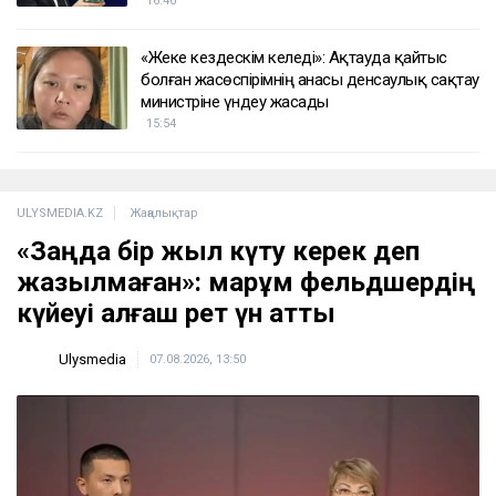
«Жеке кездескім келеді»: Ақтауда қайтыс
болған жасөспірімнің анасы денсаулық сақтау
министріне үндеу жасады
15:54
ULYSMEDIA.KZ
Жаңалықтар
«Заңда бір жыл күту керек деп
жазылмаған»: марқұм фельдшердің
күйеуі алғаш рет үн қатты
Ulysmedia
07.08.2026, 13:50