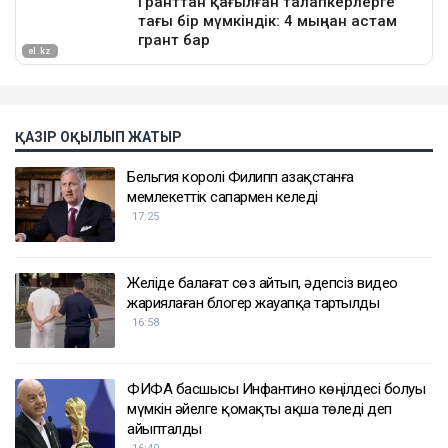
ҚАЗІР ОҚЫЛЫП ЖАТЫР
Бельгия королі Филипп Қазақстанға
мемлекеттік сапармен келеді
17:25
Желіде балағат сөз айтып, әдепсіз видео
жариялаған блогер жауапқа тартылды
16:58
ФИФА басшысы Инфантино көңілдесі болуы
мүмкін әйелге қомақты ақша төледі деп
айыпталды
16:40