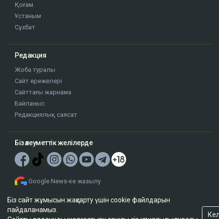
Ұстаным
Сұхбат
Редакция
Жоба туралы
Сайт ережелері
Біз сайт жұмысын жақсарту үшін cookie файлдарын
Сайттағы жарнама
пайдаланамыз.
Кел
Байланыс
Сайтты қолдануды жалғастыру арқылы сіз
құпиялылық туралы
шарттарымызбен
келісетініңізді білдіресіз.
Редакциялық саясат
Біз әлеуметтік желілерде
Google News-ке жазылу