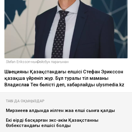
Stefan Eriksson-ның Фейсбук парағынан
Швецияның Қазақстандағы елшісі Стефан Эрикссон
қазақша үйреніп жүр. Бұл туралы тіл маманы
Владислав Тен бөлісті деп, хабарлайды ulysmedia.kz
ТАҒЫ ДА ОҚЫҢЫЗДАР
Мирзиеев алдында иілген жаңа елші сынға қалды
Екі өңірді басқарған экс-әкім Қазақстанның
Өзбекстандағы елшісі болды
Қазақстанның Өзбекстан, Ұлыбритания және