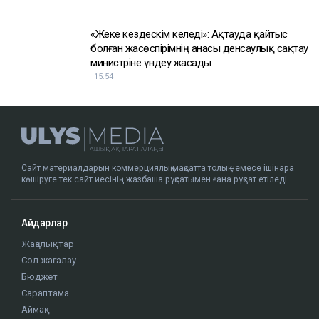
«Жеке кездескім келеді»: Ақтауда қайтыс
болған жасөспірімнің анасы денсаулық сақтау
министріне үндеу жасады
15:54
Сайт материалдарын коммерциялық мақсатта толық немесе ішінара
көшіруге тек сайт иесінің жазбаша рұқсатымен ғана рұқсат етіледі.
Айдарлар
Жаңалықтар
Сол жағалау
Бюджет
Сараптама
Аймақ
Қоғам