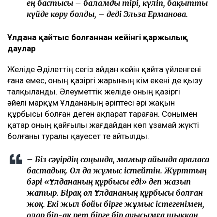
күйде көру болды, – деді Эльза Ерманова.
Ұлдана қайтыс болғаннан кейінгі қаржылық
даулар
Желіде Әділеттің сегіз айдан кейін қайта үйленгені
ғана емес, оның қазіргі жарының кім екені де қызу
талқыланды. Әлеуметтік желіде оның қазіргі
әйелі марқұм Ұлдананың әріптесі әрі жақын
құрбысы болған деген ақпарат тараған. Сонымен
қатар оның қайғылы жағдайдан көп ұзамай жүкті
болғаны туралы қауесет те айтылды.
– Біз сәуірдің соңында, мамыр айында араласа
бастадық. Ол да жұмыс істейтін. Жұрттың
бәрі «Ұлдананың құрбысы еді» деп жазып
жатыр. Бірақ ол Ұлдананың құрбысы болған
жоқ. Екі жыл бойы бірге жұмыс істегенімен,
олар бір-ақ рет бірге бір ауысымға шыққан.