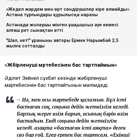
«Жедел жәрдем мен өрт сөндірушілер кіре алмайды»:
Астана тұрғындары құрылысқа наразы
Астанада жолаушы мінген ұшқышсыз әуе кемесі
алғаш рет сынақтан өтті
"Шал, кет!" ұранының авторы Ермек Нарымбай 2,5
жылға сотталды
«Жәбірленуші мәртебесінен бас тартпаймын»
Әділет Зейнел сұхбат кезінде жәбірленуші
мәртебесінен бас тартпайтынын мәлімдеді.
– Иә, мен осы мәртебеде қаламын. Бұл істі
бастаған соң, соңына дейін жеткізгім келеді.
Барлық жерге өзім барып, осының бәрін өзім
бастадым. Енді соңына дейін жеткізгім
келеді. Қазақта «бастаған істі аяқта» деген
сөз бар ғой. Егер ертең бас тартсам, «Екінші