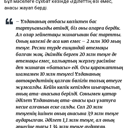
анасы жауап берді.
– Ұлдананың отбасы көліктен бас
тартуымызды өтінді, біз оны оларға бердік.
Ал олар зейнетақы жинағынан бас тартты.
Оның көлемі де аса көп емес – 2 млн 300 мың
теңге. Ресми түрде ешқандай өтемақы
болған жоқ. Әкімдік берген 20 млн теңге де
өтемақы емес, халықтың жерлеу рәсіміне
деп жинаған «батасы» еді. Осы қаражаттың
шамамен 10 млн теңгесі Ұлдананың
автокредитінің қалған бөлігін толық өтеуге
жұмсалды. Кейін көлік кепілден шығарылып,
оның ата-анасына берілді. Сонымен қатар
Әділет Ұлдананың ата-анасы қыз ұзатуға
несие алғанын еске салды. Сол 20 млн
теңгенің ішінен оның анасына 3,9 млн теңге
аударылған. Әділет 1,1 млн теңге, ал оның
әпкесіне тағы 1,34 млн теңге аударған.