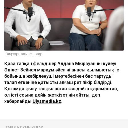
Видеодан алынған кадр
Қаза тапқан фельдшер Ұлдана Мырзуанның күйеуі
Әділет Зейнел марқұм әйелінің анасы қылмыстық іс
бойынша жәбірленуші мәртебесінен бас тартуды
талап еткеніне қатысты алғаш рет пікір білдірді.
Қоғамда қызу талқыланған жағдайға қарамастан,
ол істі соңына дейін жеткізетінін айтты, деп
хабарлайды
Ulysmedia.kz
.
ТАҒЫ ДА ОҚЫҢЫЗДАР