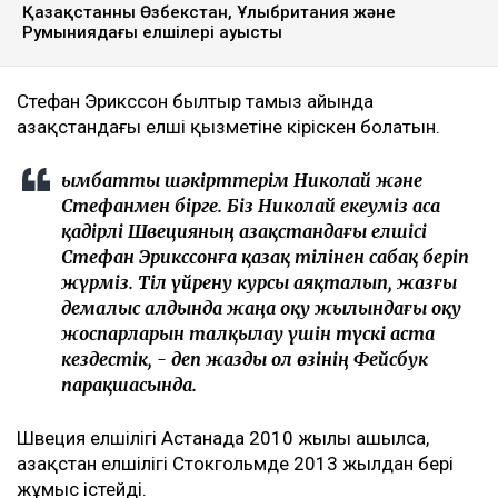
Румыниядағы елшілері ауысты
Стефан Эрикссон былтыр тамыз айында
Қазақстандағы елші қызметіне кіріскен болатын.
Қымбатты шәкірттерім Николай және
Стефанмен бірге. Біз Николай екеуміз аса
қадірлі Швецияның Қазақстандағы елшісі
Стефан Эрикссонға қазақ тілінен сабақ беріп
жүрміз. Тіл үйрену курсы аяқталып, жазғы
демалыс алдында жаңа оқу жылындағы оқу
жоспарларын талқылау үшін түскі аста
кездестік, - деп жазды ол өзінің Фейсбук
парақшасында.
Швеция елшілігі Астанада 2010 жылы ашылса,
Қазақстан елшілігі Стокгольмде 2013 жылдан бері
жұмыс істейді.